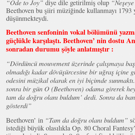
“Ode to Joy”
diye dile getirilmiş olup
“Neşeye
Beethoven bu şiiri müziğinde kullanmayı 1793 y
düşünmekteydi.
Beethoven senfoninin vokal bölümünü yazma
güçlükle karşılaştı. Beethoven’ nin dostu
An
sonradan durumu şöyle anlatmıştır :
“Dördüncü mouvement üzerinde çalışmaya başl
olmadığı kadar dövüşürcesine bir uğraş içine gi
odesini müzikal olarak en iyi biçimde sunmaktı
sonra bir gün O (Beethoven) odama girerek he
tam da doğru olanı buldum’ dedi. Sonra da bana
gösterdi”
Beethoven’ in
“Tam da doğru olanı buldum”
sö
istediği büyük olasılıkla Op. 80 Choral Fantesy