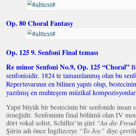
Op. 80 Choral Fantasy
Op. 125 9. Senfoni Final teması
Re minor Senfoni No.9, Op. 125 “Choral”
Be
senfonisidir. 1824 te tamamlanmış olan bu senf
Repertuvarının en bilinen yapıtı olup, bestecini
yazılmış en muhteşem müzikal kompozisyonların
Yapıt büyük bir bestecinin bir senfonide insan s
örneğidir. Senfoninin final bölümü olan IV mo
dört vokal solist, Schiller’in şiiri
“An die Freu
Şiirin adı önce İngilizceye
“To Joy”
diye çevri