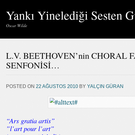
Yankı Yinelediği Sesten G
Oscar Wilde
L.V. BEETHOVEN’nin CHORAL FAN
SENFONİSİ…
POSTED ON
22 AĞUSTOS 2010
BY
YALÇIN GÜRAN
“Ars gratia artis”
”l’art pour l’art”