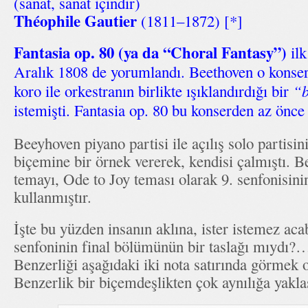
(sanat, sanat içindir)
Théophile Gautier
(1811–1872) [*]
Fantasia op. 80 (ya da “Choral Fantasy”)
ilk
Aralık 1808 de yorumlandı. Beethoven o konser
koro ile orkestranın birlikte ışıklandırdığı bir
“b
istemişti. Fantasia op. 80 bu konserden az önce 
Beeyhoven piyano partisi ile açılış solo partisin
biçemine bir örnek vererek, kendisi çalmıştı. 
temayı, Ode to Joy teması olarak 9. senfonisin
kullanmıştır.
İşte bu yüzden insanın aklına, ister istemez aca
senfoninin final bölümünün bir taslağı mıydı?…
Benzerliği aşağıdaki iki nota satırında görmek o
Benzerlik bir biçemdeşlikten çok aynılığa yaklaş