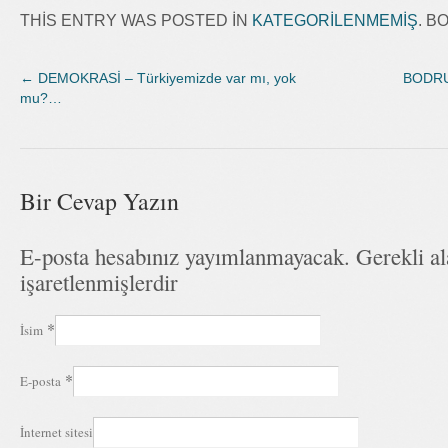
THIS ENTRY WAS POSTED IN
KATEGORILENMEMIŞ
. 
←
DEMOKRASİ – Türkiyemizde var mı, yok
BODRUM
mu?…
Bir Cevap Yazın
E-posta hesabınız yayımlanmayacak. Gerekli a
işaretlenmişlerdir
*
İsim
*
E-posta
İnternet sitesi