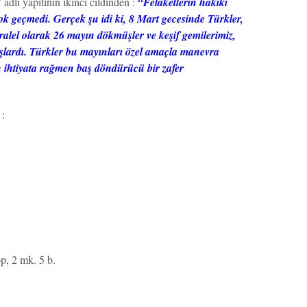
”
adlı yapıtının ikinci cildinden :
“Felaketlerin hakiki
ok geçmedi. Gerçek şu idi ki, 8 Mart gecesinde Türkler,
lel olarak 26 mayın dökmüşler ve keşif gemilerimiz,
lardı. Türkler bu mayınları özel amaçla manevra
 ihtiyata rağmen baş döndürücü bir zafer
 :
op, 2 mk. 5 b.