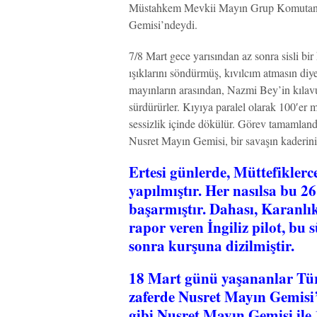
Müstahkem Mevkii Mayın Grup Komutanı 
Gemisi’ndeydi.
7/8 Mart gece yarısından az sonra sisli b
ışıklarını söndürmüş, kıvılcım atmasın di
mayınların arasından, Nazmi Bey’in kılav
sürdürürler. Kıyıya paralel olarak 100′er 
sessizlik içinde dökülür. Görev tamamlandı
Nusret Mayın Gemisi, bir savaşın kaderini 
Ertesi günlerde, Müttefiklerce
yapılmıştır. Her nasılsa bu 2
başarmıştır. Dahası, Karanl
rapor veren İngiliz pilot, bu
sonra kurşuna dizilmiştir.
18 Mart günü yaşananlar Türk
zaferde Nusret Mayın Gemisi’
gibi Nusret Mayın Gemisi ile 