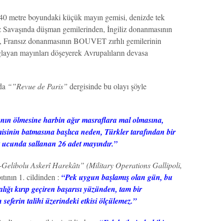
0 metre boyundaki küçük mayın gemisi, denizde tek
z Savaşında düşman gemilerinden, İngiliz donanmasının
Fransız donanmasının BOUVET zırhlı gemilerinin
ğlayan mayınları döşeyerek Avrupalıların devasa
da
“”Revue de Paris”
dergisinde bu olayı şöyle
nın ölmesine harbin ağır masraflara mal olmasına,
misinin batmasına başlıca neden, Türkler tarafından bir
at ucunda sallanan 26 adet mayındır.”
Gelibolu Askerî Harekâtı” (Military Operations Gallipoli,
ıtının 1. cildinden :
“Pek uygun başlamış olan gün, bu
lığı kırıp geçiren başarısı yüzünden, tam bir
 seferin talihi üzerindeki etkisi ölçülemez.”