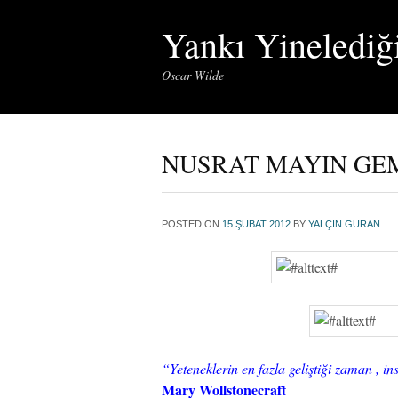
Yankı Yinelediğ
Oscar Wilde
NUSRAT MAYIN GEMİS
POSTED ON
15 ŞUBAT 2012
BY
YALÇIN GÜRAN
“Yeteneklerin en fazla geliştiği zaman , i
Mary Wollstonecraft