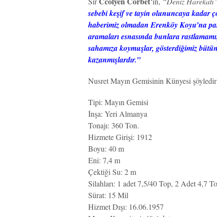
Ccolyen Corbet
Sir
‘in,
“Deniz Harekatı
sebebi keşif ve tayin olununcaya kadar ç
haberimiz olmadan Erenköy Koyu’na para
aramaları esnasında bunlara rastlamamış
sahamıza koymuşlar, gösterdiğimiz bütün
kazanmışlardır.”
Nusret Mayın Gemisinin Künyesi şöyledir
Tipi: Mayın Gemisi
İnşa: Yeri Almanya
Tonajı: 360 Ton.
Hizmete Girişi: 1912
Boyu: 40 m
Eni: 7,4 m
Çektiği Su: 2 m
Silahları: 1 adet 7,5/40 Top, 2 Adet 4,7 T
Sürat: 15 Mil
Hizmet Dışı: 16.06.1957