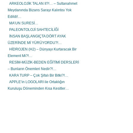
ARKEOLOJİK TALAN II?!… – Sultanahmet
Meydanında Bizans Sarayı Kalıntısı Yok
Edildi!…
MA’UN SURESİ…
PALEONTOLOJİ SAHTECİLİĞİ
İNSAN BAŞLANGIÇTA DÖRT AYAK
ÜZERİNDE Mİ YÜRÜYORDU?!…
HİDROJEN (H2) – Dünyayı Kurtaracak Bir
Element Mi?!…
RESİM-MÜZİK-BEDEN EĞİTİMİ DERSLERİ
– Bunların Önemleri Nedir?!…
KARA TURP – Çok Şifalı Bir Bitki?!…
APPLE’in LOGOLARI ile Ortaklığın
Kuruluşu Döneminden Kısa Kesitler…