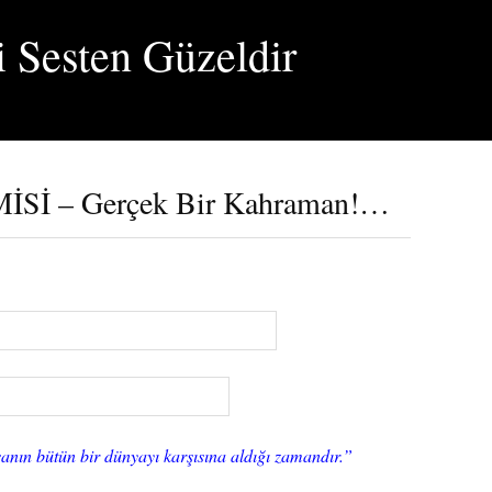
i Sesten Güzeldir
İ – Gerçek Bir Kahraman!…
nsanın bütün bir dünyayı karşısına aldığı zamandır.”