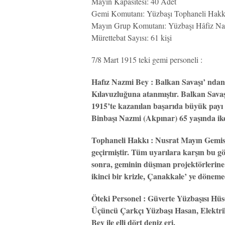
Mayın Kapasitesi: 40 Adet
Gemi Komutanı: Yüzbaşı Tophaneli Hakk
Mayın Grup Komutanı: Yüzbaşı Hâfiz N
Mürettebat Sayısı: 61 kişi
7/8 Mart 1915 teki gemi personeli :
Hafız Nazmi Bey : Balkan Savaşı’ nda
Kılavuzluğuna atanmıştır. Balkan Savaş
1915’te kazanılan başarıda büyük payı 
Binbaşı Nazmi (Akpınar) 65 yaşında iken
Tophaneli Hakkı : Nusrat Mayın Gemisi
geçirmiştir. Tüm uyarılara karşın bu g
sonra, geminin düşman projektörlerine 
ikinci bir krizle, Çanakkale’ ye dönemed
Öteki Personel : Güverte Yüzbaşısı Hüs
Üçüncü Çarkçı Yüzbaşı Hasan, Elektri
Bey ile elli dört deniz eri.