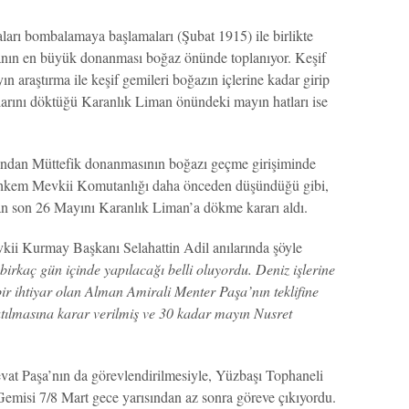
arı bombalamaya başlamaları (Şubat 1915) ile birlikte
anın en büyük donanması boğaz önünde toplanıyor. Keşif
ın araştırma ile keşif gemileri boğazın içlerine kadar girip
nlarını döktüğü Karanlık Liman önündeki mayın hatları ise
rdından Müttefik donanmasının boğazı geçme girişiminde
ahkem Mevkii Komutanlığı daha önceden düşündüğü gibi,
lan son 26 Mayını Karanlık Liman’a dökme kararı aldı.
ii Kurmay Başkanı Selahattin Adil anılarında şöyle
birkaç gün içinde yapılacağı belli oluyordu. Deniz işlerine
 bir ihtiyar olan Alman Amirali Menter Paşa’nın teklifine
atılmasına karar verilmiş ve 30 kadar mayın Nusret
 Paşa’nın da görevlendirilmesiyle, Yüzbaşı Tophaneli
misi 7/8 Mart gece yarısından az sonra göreve çıkıyordu.