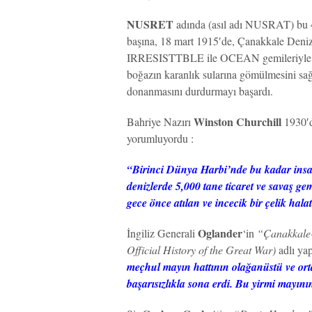
NUSRET
adında (asıl adı NUSRAT) bu 4
başına, 18 mart 1915′de, Çanakkale Deni
IRRESISTTBLE ile OCEAN gemileriyle, 
boğazın karanlık sularına gömülmesini sa
donanmasını durdurmayı başardı.
Winston Churchill
Bahriye Nazırı
1930′
yorumluyordu :
“Birinci Dünya Harbi’nde bu kadar insa
denizlerde 5,000 tane ticaret ve savaş ge
gece önce atılan ve incecik bir çelik hal
Oglander
İngiliz Generali
‘in
“Çanakkale-
Official History of the Great War)
adlı yap
meçhul mayın hattının olağanüstü ve orta
başarısızlıkla sona erdi. Bu yirmi mayının