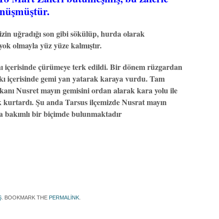
dönüşmüştür.
zin uğradığı son gibi sökülüp, hurda olarak
ok olmayla yüz yüze kalmıştır.
ı içerisinde çürümeye terk edildi. Bir dönem rüzgardan
rkı içerisinde gemi yan yatarak karaya vurdu. Tam
şkanı Nusret mayın gemisini ordan alarak kara yolu ile
ak kurtardı. Şu anda Tarsus ilçemizde Nusrat mayın
a bakımlı bir biçimde bulunmaktadır
Ş
. BOOKMARK THE
PERMALINK
.