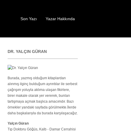
Son Yazı
Yazar Hakkında
DR. YALÇIN GÜRAN
Burada, yazmış olduğum kitaplardan
alınmış ilginç bulduğum ayrıntılar ile serbest
çağrışım yoluyla aklıma ulaşan fikirlere,
birer makale olarak yer vererek, bunları
tartışmaya açmak başlıca amacımdır. Bazı
örnekler yandaki sayfada görülmekte.İlerde
daha başkalarıyla da burada karşılaşacağız.
Yalçın Güran
Tıp Doktoru Göğüs, Kalb - Damar Cerrahisi