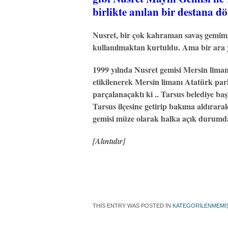
birlikte anılan bir destana 
Nusret, bir çok kahraman savaş gemimi
kullanılmaktan kurtuldu. Ama bir ara y
1999 yılnda Nusret gemisi Mersin liman
etikilenerek Mersin limanı Atatürk pa
parçalanaçaktı ki .. Tarsus belediye ba
Tarsus ilçesine getirip bakıma aldırar
gemisi müze olarak halka açık durumd
[Alıntıdır]
THIS ENTRY WAS POSTED IN
KATEGORILENMEMI