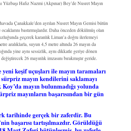
Yüzbaşı Hafız Nazmi (Akpınar) Bey’de Nusret Mayın
ir havada Çanakkale’den ayrılan Nusret Mayın Gemisi bütün
ye ocaklarını bastırmışlardır. Daha önceden dökülmüş olan
uzluğunda geçerek karanlık Liman’a doğru ilerlemeyi
metre aralıklarla, suyun 4,5 metre altında 26 mayın da
ğında yine aynı sessizlik, aynı dikkatle geriye dönen
değiştirecek 26 mayınlık imzasını bırakmıştır geride.
 yeni keşif uçuşları ile mayın taramaları
6 sürpriz mayın kendilerini saklamayı
ık Koy’da mayın bulunmadığı yolunda
 sürpriz mayınların başarısından bir gün
 tarihinde gerçek bir zaferdir. Bu
nin başarısı tartışılmazdır. Görüldüğü
18 Mart Zaferi bütünleşmiş, bu zaferle