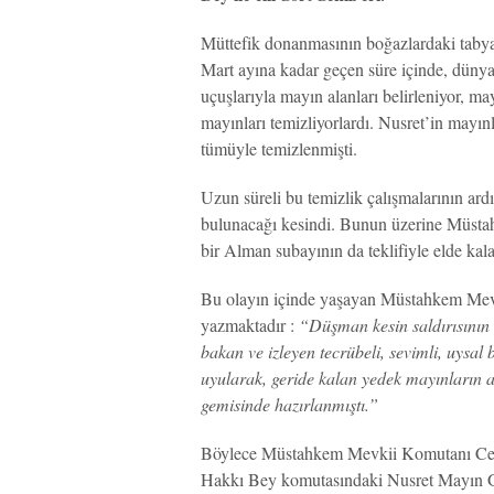
Müttefik donanmasının boğazlardaki tabyal
Mart ayına kadar geçen süre içinde, düny
uçuşlarıyla mayın alanları belirleniyor, may
mayınları temizliyorlardı. Nusret’in mayı
tümüyle temizlenmişti.
Uzun süreli bu temizlik çalışmalarının a
bulunacağı kesindi. Bunun üzerine Müst
bir Alman subayının da teklifiyle elde ka
Bu olayın içinde yaşayan Müstahkem Mevk
yazmaktadır :
“Düşman kesin saldırısının 
bakan ve izleyen tecrübeli, sevimli, uysal
uyularak, geride kalan yedek mayınların 
gemisinde hazırlanmıştı.”
Böylece Müstahkem Mevkii Komutanı Cevat
Hakkı Bey komutasındaki Nusret Mayın Ge