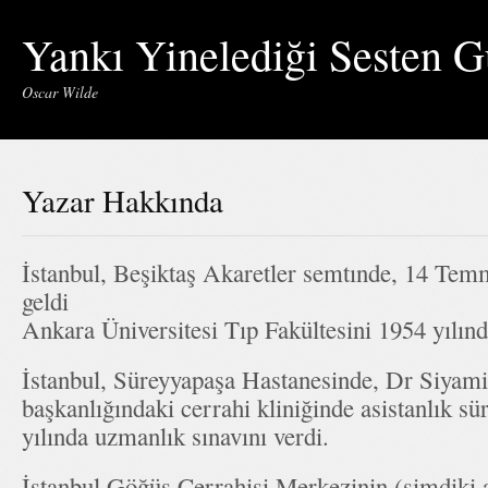
Yankı Yinelediği Sesten G
Oscar Wilde
Yazar Hakkında
İstanbul, Beşiktaş Akaretler semtınde, 14 Te
geldi
Ankara Üniversitesi Tıp Fakültesini 1954 yılında
İstanbul, Süreyyapaşa Hastanesinde, Dr Siyami
başkanlığındaki cerrahi kliniğinde asistanlık s
yılında uzmanlık sınavını verdi.
İstanbul Göğüs Cerrahisi Merkezinin (şimdiki 