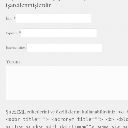
işaretlenmişlerdir
*
İsim
*
E-posta
İnternet sitesi
Yorum
Şu
HTML
etiketlerini ve özelliklerini kullanabilirsiniz:
<a 
<abbr title=""> <acronym title=""> <b> <bl
<cite> <code> <del datetime=""> <em> <i> <