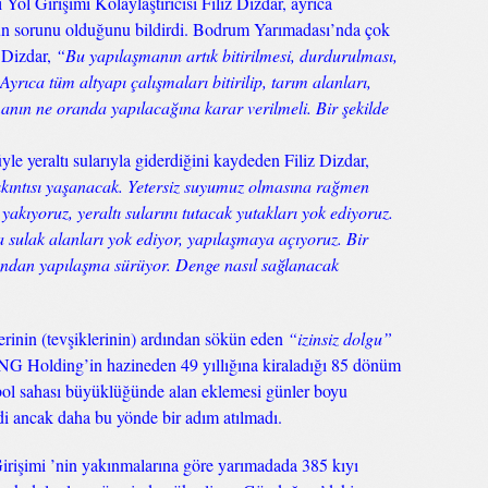
ol Girişimi Kolaylaştırıcısı Filiz Dizdar, ayrıca
un sorunu olduğunu bildirdi. Bodrum Yarımadası’nda çok
n Dizdar,
“Bu yapılaşmanın artık bitirilmesi, durdurulması,
Ayrıca tüm altyapı çalışmaları bitirilip, tarım alanları,
manın ne oranda yapılacağına karar verilmeli. Bir şekilde
e yeraltı sularıyla giderdiğini kaydeden Filiz Dizdar,
 sıkıntısı yaşanacak. Yetersiz suyumuz olmasına rağmen
kıyoruz, yeraltı sularını tutacak yutakları yok ediyoruz.
 sulak alanları yok ediyor, yapılaşmaya açıyoruz. Bir
 yandan yapılaşma sürüyor. Denge nasıl sağlanacak
erinin (tevşiklerinin) ardından sökün eden
“izinsiz dolgu”
 MNG Holding’in hazineden 49 yıllığına kiraladığı 85 dönüm
tbol sahası büyüklüğünde alan eklemesi günler boyu
ldi ancak daha bu yönde bir adım atılmadı.
rişimi ’nin yakınmalarına göre yarımadada 385 kıyı