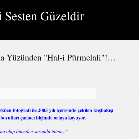
i Sesten Güzeldir
 Yüzünden "Hal-i Pürmelali"!…
len fotoğrafı ile 2005 yılı içerisinde çekilen kuşbakışı
 boyutları çarpıcı biçimde ortaya koyuyor.
sini olup bitenden sorumlu tutmaz.”