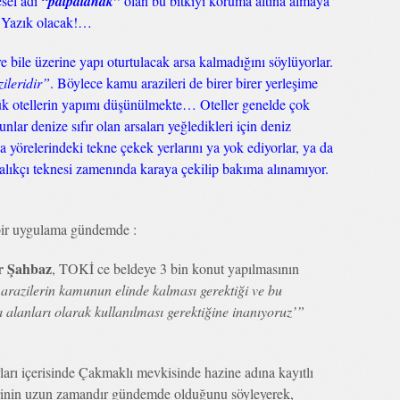
esel adı
“patpatanak”
olan bu bitkiyi koruma altına almaya
. Yazık olacak!…
are bile üzerine yapı oturtulacak arsa kalmadığını söylüyorlar.
ileridir”
. Böylece kamu arazileri de birer birer yerleşime
yük otellerin yapımı düşünülmekte… Oteller genelde çok
unlar denize sıfır olan arsaları yeğledikleri için deniz
a yörelerindeki tekne çekek yerlarını ya yok ediyorlar, ya da
balıkçı teknesi zamenında karaya çekilip bakıma alınamıyor.
bir uygulama gündemde :
 Şahbaz
, TOKİ ce beldeye 3 bin konut yapılmasının
razilerin kamunun elinde kalması gerektiği ve bu
tı alanları olarak kullanılması gerektiğine inanıyoruz’”
ları içerisinde Çakmaklı mevkisinde hazine adına kayıtlı
vrinin uzun zamandır gündemde olduğunu söyleyerek,