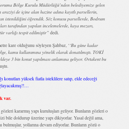
 Koruma Bölge Kurulu Müdürlüğü’nden belediyemize gelen
 araziyi de içine alan hazine adına kayıtlı parsellerin,
n istenildiğini öğrendik. Söz konusu parsellerde, Bodrum
arı tarafından yapılan incelemelerde, kaya mezarı,
tür varlığı tespit edilmiştir”
dedi.
metre kare olduğunu söyleyen Şahbaz, ‘
‘Bu güne kadar
ölge, kamu kullanımına yönelik olarak donatılmıştı. TOKİ
ldeye 3 bin konut yapılması anlamına geliyor. Ortakent bu
uştu.
onutları yüksek fiatla isteklilere satıp, elde edeceği
sağlayacakmış!!…
k var.
özleri kararmış yapı kuruluşları geliyor. Bunların gözleri o
izi bile doldurup üzerine yapı dikiyorlar. Yasal değil ama,
ını bulmuşlar, yollarına devam ediyorlar. Bunların gözü o