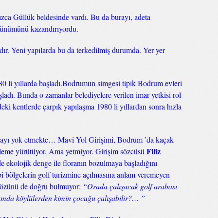
ızca Güllük beldesinde vardı. Bu da burayı, adeta
rünümünü kazandırıyordu.
dır. Yeni yapılarda bu da terkedilmiş durumda. Yer yer
 li yıllarda başladı.Bodrumun simgesi tipik Bodrum evleri
ladı. Bunda o zamanlar belediyelere verilen imar yetkisi rol
ki kentlerde çarpık yapılaşma 1980 li yıllardan sonra hızla
ğayı yok etmekte… Mavi Yol Girişimi, Bodrum ’da kaçak
Filiz
 izleme yürütüyor. Ama yetmiyor. Girişim sözcüsü
 ekolojik denge ile floranın bozulmaya başladığını
bi bölgelerin golf turizmine açılmasına anlam veremeyen
özünü de doğru bulmuyor:
“Orada çalışacak golf arabası
rumda köylülerden kimin çocuğu çalışabilir?… ”