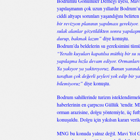
Bodrumlu Gönüllüler Derneği üyesi, Mavi Y
yapılaşmanın çok uzun yıllardır Bodrum’
ciddi altyapı sorunları yaşandığını belirte
bir revizyon planının yapılması gerekiyor. 
sulak alanlar gözetildikten sonra yapılaş
durup, bakmak lazım”
diye konuştu.
Bodrum’da beldelerin su gereksimini tümüyl
“Yeraltı kuyuları kapatılsa müthiş bir su
yapılaşma hızla devam ediyor. Ormanları ya
Ya yakıyor ya yaktırıyoruz. Bunun yanında
taraftan çok değerli şeyleri yok edip bir
bilemiyoruz”
diye konuştu.
Bodrum sahillerinde turizm isteklendirmel
haberlerinin en çarpıcısı Güllük ’tendir.
orman arazisine, dolgu yöntemiyle, üç fu
konuşuldu. Dolgu için yıkılsın kararı veri
MNG bu konuda yalnız değil. Mavi Yol Gi