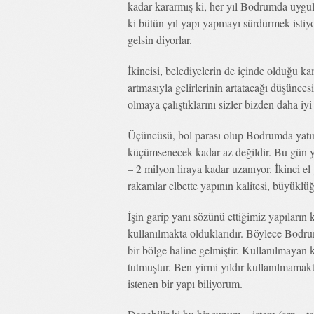
kadar kararmış ki, her yıl Bodrumda uygu
ki bütün yıl yapı yapmayı sürdürmek isti
gelsin diyorlar.
İkincisi, belediyelerin de içinde olduğu ka
artmasıyla gelirlerinin artatacağı düşünc
olmaya çalıştıklarını sizler bizden daha iyi 
Üçüncüsü, bol parası olup Bodrumda yatırı
küçümsenecek kadar az değildir. Bu gün yen
– 2 milyon liraya kadar uzanıyor. İkinci el 
rakamlar elbette yapının kalitesi, büyüklüğ
İşin garip yanı sözünü ettiğimiz yapıların
kullanılmakta olduklarıdır. Böylece Bodr
bir bölge haline gelmiştir. Kullanılmayan
tutmuştur. Ben yirmi yıldır kullanılmamak
istenen bir yapı biliyorum.