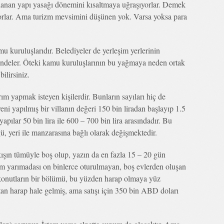
lanan yapı yasağı dönemini kısaltmaya uğraşıyorlar. Demek
yorlar. Ama turizm mevsimini düşünen yok. Varsa yoksa para
mu kuruluşlarıdır. Belediyeler de yerleşim yerlerinin
esindeler. Öteki kamu kuruluşlarının bu yağmaya neden ortak
bilirsiniz.
m yapmak isteyen kişilerdir. Bunların sayıları hiç de
i yapılmış bir villanın değeri 150 bin liradan başlayıp 1.5
yapılar 50 bin lira ile 600 – 700 bin lira arasındadır. Bu
ü, yeri ile manzarasına bağlı olarak değişmektedir.
 kışın tümüyle boş olup, yazın da en fazla 15 – 20 gün
um yarımadası on binlerce oturulmayan, boş evlerden oluşan
 konutların bir bölümü, bu yüzden harap olmaya yüz
tan harap hale gelmiş, ama satışı için 350 bin ABD doları