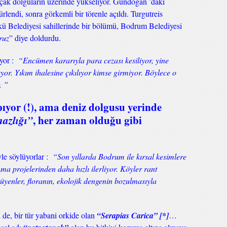
açak dolguların üzerinde yükseliyor. Gündoğan ’daki
lendi, sonra görkemli bir törenle açıldı. Turgutreis
kü Belediyesi sahillerinde bir bölümü, Bodrum Belediyesi
ruz
” diye doldurdu.
iyor :
“Encümen kararıyla para cezası kesiliyor, yine
or. Yıkım ihalesine çıkılıyor kimse girmiyor. Böylece o
. ”
ıyor (!), ama deniz dolgusu yerinde
nazlığı”
, her zaman olduğu gibi
le söylüyorlar :
“Son yıllarda Bodrum ile kırsal kesimlere
nma projelerinden daha hızlı ilerliyor. Köyler rant
üyenler, floranın, ekolojik dengenin bozulmasıyla
 de, bir tür yabani orkide olan
“Serapias Carica” [*]
…