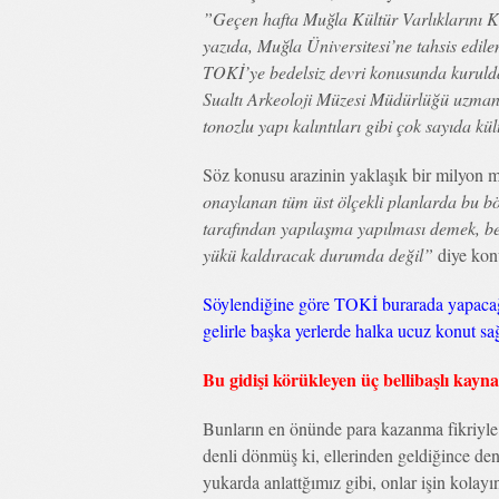
”Geçen hafta Muğla Kültür Varlıklarını
yazıda, Muğla Üniversitesi’ne tahsis edilen
TOKİ’ye bedelsiz devri konusunda kurulda
Sualtı Arkeoloji Müzesi Müdürlüğü uzmanl
tonozlu yapı kalıntıları gibi çok sayıda kül
Söz konusu arazinin yaklaşık bir milyon 
onaylanan tüm üst ölçekli planlarda bu b
tarafından yapılaşma yapılması demek, be
yükü kaldıracak durumda değil”
diye kon
Söylendiğine göre TOKİ burarada yapacağı k
gelirle başka yerlerde halka ucuz konut 
Bu gidişi körükleyen üç bellibaşlı kayna
Bunların en önünde para kazanma fikriyle g
denli dönmüş ki, ellerinden geldiğince den
yukarda anlattğımız gibi, onlar işin kolay