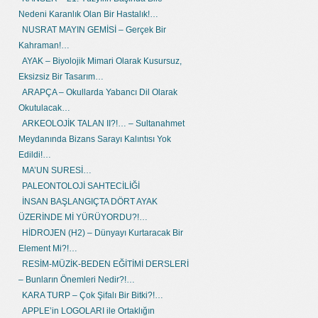
Nedeni Karanlık Olan Bir Hastalık!…
NUSRAT MAYIN GEMİSİ – Gerçek Bir
Kahraman!…
AYAK – Biyolojik Mimari Olarak Kusursuz,
Eksizsiz Bir Tasarım…
ARAPÇA – Okullarda Yabancı Dil Olarak
Okutulacak…
ARKEOLOJİK TALAN II?!… – Sultanahmet
Meydanında Bizans Sarayı Kalıntısı Yok
Edildi!…
MA’UN SURESİ…
PALEONTOLOJİ SAHTECİLİĞİ
İNSAN BAŞLANGIÇTA DÖRT AYAK
ÜZERİNDE Mİ YÜRÜYORDU?!…
HİDROJEN (H2) – Dünyayı Kurtaracak Bir
Element Mi?!…
RESİM-MÜZİK-BEDEN EĞİTİMİ DERSLERİ
– Bunların Önemleri Nedir?!…
KARA TURP – Çok Şifalı Bir Bitki?!…
APPLE’in LOGOLARI ile Ortaklığın