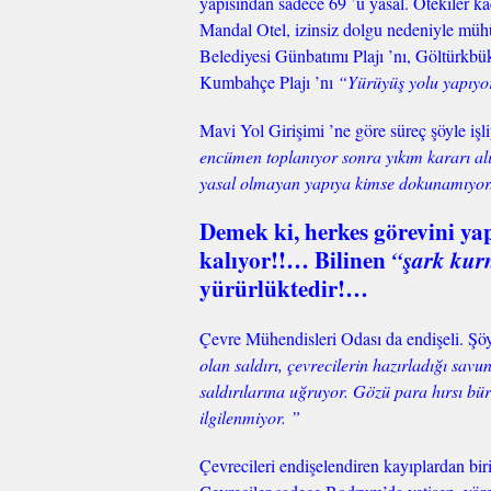
yapısından sadece 69 ’u yasal. Ötekiler k
Mandal Otel, izinsiz dolgu nedeniyle mühür
Belediyesi Günbatımı Plajı ’nı, Göltürkbü
Kumbahçe Plajı ’nı
“Yürüyüş yolu yapıyo
Mavi Yol Girişimi ’ne göre süreç şöyle işl
encümen toplanıyor sonra yıkım kararı alıy
yasal olmayan yapıya kimse dokunamıyor
Demek ki, herkes görevini yap
kalıyor!!… Bilinen
“şark kur
yürürlüktedir!…
Çevre Mühendisleri Odası da endişeli. Şöy
olan saldırı, çevrecilerin hazırladığı savu
saldırılarına uğruyor. Gözü para hırsı bür
ilgilenmiyor. ”
Çevrecileri endişelendiren kayıplardan biri