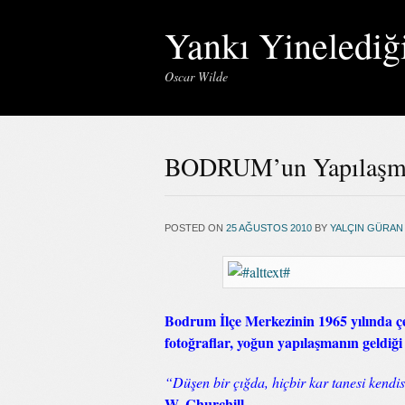
Yankı Yinelediğ
Oscar Wilde
BODRUM’un Yapılaşma
POSTED ON
25 AĞUSTOS 2010
BY
YALÇIN GÜRAN
Bodrum İlçe Merkezinin 1965 yılında çeki
fotoğraflar, yoğun yapılaşmanın geldiği
“Düşen bir çığda, hiçbir kar tanesi kendi
W. Churchill