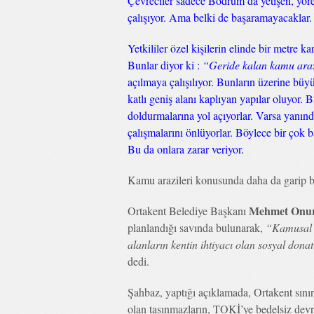
Çevreciler sadece Bodrum’da yetişen, yör
çalışıyor. Ama belki de başaramayacaklar
Yetkililer özel kişilerin elinde bir metre k
Bunlar diyor ki :
“Geride kalan kamu araz
açılmaya çalışılıyor. Bunların üzerine bü
katlı geniş alanı kaplıyan yapılar oluyor. B
doldurmalarına yol açıyorlar. Varsa yanınd
çalışmalarını önlüyorlar. Böylece bir çok 
Bu da onlara zarar veriyor.
Kamu arazileri konusunda daha da garip 
Mehmet Onur
Ortakent Belediye Başkanı
planlandığı savında bulunarak,
“Kamusal a
alanların kentin ihtiyacı olan sosyal dona
dedi.
Şahbaz, yaptığı açıklamada, Ortakent sınır
olan taşınmazların, TOKİ’ye bedelsiz de