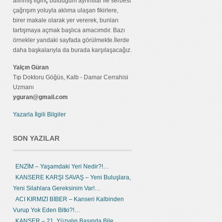
alınmış ilginç bulduğum ayrıntılar ile serbest
çağrışım yoluyla aklıma ulaşan fikirlere,
birer makale olarak yer vererek, bunları
tartışmaya açmak başlıca amacımdır. Bazı
örnekler yandaki sayfada görülmekte.İlerde
daha başkalarıyla da burada karşılaşacağız.
Yalçın Güran
Tıp Doktoru Göğüs, Kalb - Damar Cerrahisi
Uzmanı
yguran@gmail.com
Yazarla İlgili Bilgiler
SON YAZILAR
ENZİM – Yaşamdaki Yeri Nedir?!…
KANSERE KARŞI SAVAŞ – Yeni Buluşlara,
Yeni Silahlara Gereksinim Var!…
ACI KIRMIZI BİBER – Kanseri Kalbinden
Vurup Yok Eden Bitki?!…
KANSER – 21. Yüzyılın Başında Bile