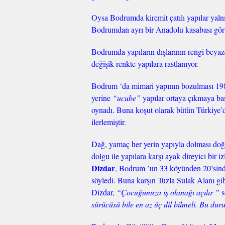
Oysa Bodrumda kiremit çatılı yapılar yaln
Bodrumdan ayrı bir Anadolu kasabası gö
Bodrumda yapıların dışlarının rengi beyaz
değişik renkte yapılara rastlanıyor
.
Bodrum ‘da mimari yapının bozulması 1980
yerine
“ucube”
yapılar ortaya çıkmaya baş
oynadı. Buna koşut olarak bütün Türkiye’de
ilerlemiştir
.
Dağ, yamaç her yerin yapıyla dolması do
dolgu ile yapılara karşı ayak direyici bir
Dizdar
, Bodrum ’un 33 köyünden 20’sinde
söyledi. Buna karşın Tuzla Sulak Alanı gi
Dizdar,
“Çocuğunuza iş olanağı açılır ”
s
sürücüsü bile en az üç dil bilmeli. Bu du