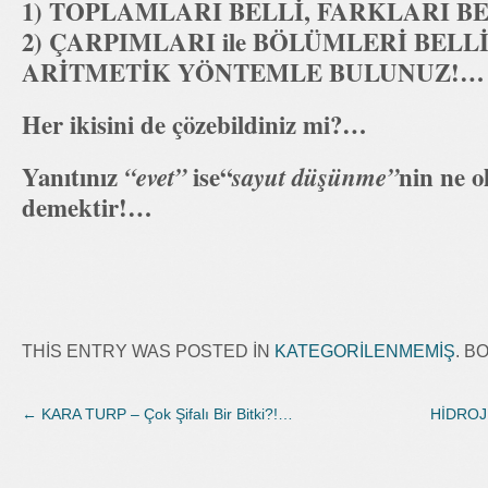
1) TOPLAMLARI BELLİ, FARKLARI BEL
2) ÇARPIMLARI ile BÖLÜMLERİ BELLİ
ARİTMETİK YÖNTEMLE BULUNUZ!…
Her ikisini de çözebildiniz mi?…
Yanıtınız
ise“
nin ne o
“evet”
sayut düşünme”
demektir!…
THIS ENTRY WAS POSTED IN
KATEGORILENMEMIŞ
. 
←
KARA TURP – Çok Şifalı Bir Bitki?!…
HİDROJE