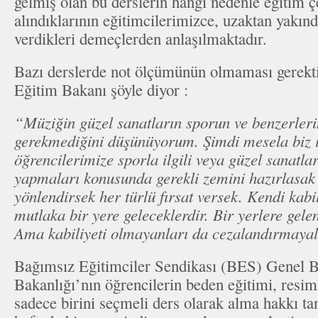
gelmiş olan bu derslerin hangi nedenle eğitim ç
alındıklarının eğitimcilerimizce, uzaktan yakınd
verdikleri demeçlerden anlaşılmaktadır.
Bazı derslerde not ölçümünün olmaması gerektiğ
Eğitim Bakanı şöyle diyor :
“Müziğin güzel sanatların sporun ve benzerleri
gerekmediğini düşünüyorum. Şimdi mesela biz 
öğrencilerimize sporla ilgili veya güzel sanatlar
yapmaları konusunda gerekli zemini hazırlasak 
yönlendirsek her türlü fırsat versek. Kendi kabil
mutlaka bir yere geleceklerdir. Bir yerlere gele
Ama kabiliyeti olmayanları da cezalandırmaya
Bağımsız Eğitimciler Sendikası (BES) Genel Ba
Bakanlığı’nın öğrencilerin beden eğitimi, resi
sadece birini seçmeli ders olarak alma hakkı tan