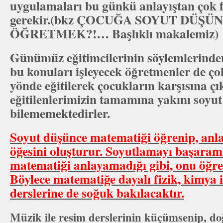
uygulamaları bu günkü anlayıştan çok 
gerekir.(bkz ÇOCUĞA SOYUT DÜŞÜ
ÖĞRETMEK?!… Başlıklı makalemiz)
Günümüz eğitimcilerinin söylemlerinden 
bu konuları işleyecek öğretmenler de ço
yönde eğitilerek çocukların karşısına ç
eğitilenlerimizin tamamına yakını soyu
bilememektedirler.
Soyut düşünce matematiği öğrenip, anl
öğesini oluşturur. Soyutlamayı başaram
matematiği anlayamadığı gibi, onu öğr
Böylece matematiğe dayalı fizik, kimya i
derslerine de soğuk bakılacaktır.
Müzik ile resim derslerinin küçümsenip, d