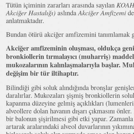
Tütün içiminin zararları arasında sayılan
KOAH 
Akciğer Hastalığı)
aslında
Akciğer Amfizemi
den
anlatmaktadır.
Bundan ötürü akciğer amfizemini tanımlamak g
Akciğer amfizeminin oluşması, oldukça geni
bronkiollerin tırmalayıcı (muharriş) maddel
mukozalarının kalınlaşmalarıyla başlar. M
değişim bir tür iltihaptır.
Bilindiği gibi soluk alındığında bronşlar genişle
daralırlar. Mukozaları şişmiş bronkiollerin so
kapanma düzeyine gelmiş açıklıkları (lumenleri
alveollere dolan havanın dışarı çıkmasını önler.
bir balonun şişirilmesi gibi etki yapar. Zamanla
artarak aralarındaki alveol duvarlarının yıkımın