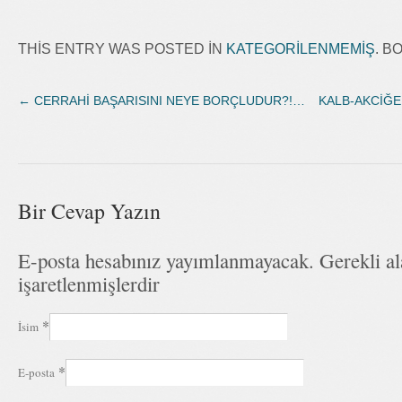
THIS ENTRY WAS POSTED IN
KATEGORILENMEMIŞ
. 
←
CERRAHİ BAŞARISINI NEYE BORÇLUDUR?!…
KALB-AKCİĞER
Bir Cevap Yazın
E-posta hesabınız yayımlanmayacak. Gerekli a
işaretlenmişlerdir
*
İsim
*
E-posta