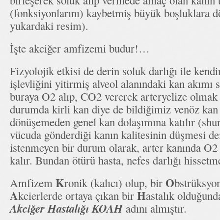
birleşerek soluk alıp vermede amaç olan kanın t
(fonksiyonlarını) kaybetmiş büyük boşluklara d
yukardaki resim).
İşte akciğer amfizemi budur!…
Fizyolojik etkisi de derin soluk darlığı ile kend
işlevliğini yitirmiş alveol alanındaki kan akımı
buraya O2 alıp, CO2 vererek arteryelize olmak 
durumda kirli kan diye de bildiğimiz venöz kan
dönüşemeden genel kan dolaşımına katılır (shun
vücuda gönderdiği kanın kalitesinin düşmesi de
istenmeyen bir durum olarak, arter kanında O2
kalır. Bundan ötürü hasta, nefes darlığı hissetm
K
O
Amfizem
ronik (kalıcı) olup, bir
bstrüksyo
A
H
kcierlerde ortaya çıkan bir
astalık olduğun
Akciğer Hastalığı KOAH
adını almıştır.