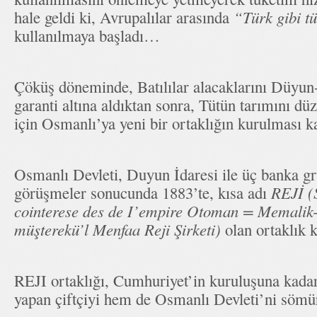
hale geldi ki, Avrupalılar arasında
“Türk gibi t
kullanılmaya başladı…
Çöküş döneminde, Batılılar alacaklarını Düyun
garanti altına aldıktan sonra, Tütün tarımını d
için Osmanlı’ya yeni bir ortaklığın kurulması kar
Osmanlı Devleti, Duyun İdaresi ile üç banka gr
görüşmeler sonucunda 1883’te, kısa adı
REJİ (S
cointerese des de I’empire Otoman = Memalik
müşterekü’l Menfaa Reji Şirketi)
olan ortaklık 
REJI ortaklığı, Cumhuriyet’in kuruluşuna kadar
yapan çiftçiyi hem de Osmanlı Devleti’ni sö