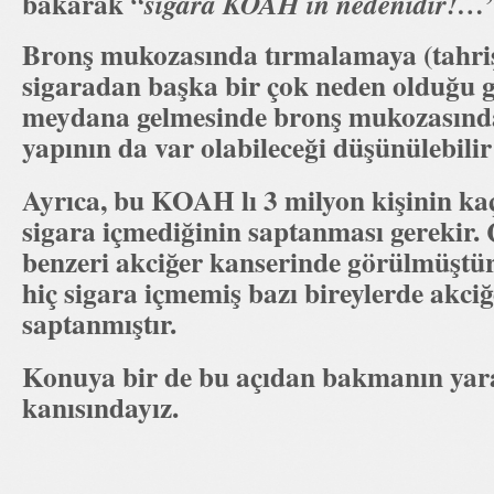
bakarak
“sigara KOAH ın nedenidir!…
Bronş mukozasında tırmalamaya (tahriş
sigaradan başka bir çok neden olduğu
meydana gelmesinde bronş mukozasında b
yapının da var olabileceği düşünülebili
Ayrıca, bu KOAH lı 3 milyon kişinin kaç
sigara içmediğinin saptanması gerekir
benzeri akciğer kanserinde görülmüştü
hiç sigara içmemiş bazı bireylerde akciğ
saptanmıştır.
Konuya bir de bu açıdan bakmanın yara
kanısındayız.