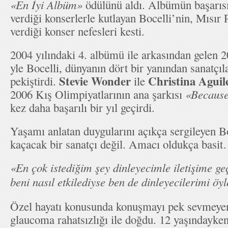
«En İyi Albüm»
ödülünü aldı. Albümün başarıs
verdiği konserlerle kutlayan Bocelli’nin, Mısır 
verdiği konser nefesleri kesti.
2004 yılındaki 4. albümü ile arkasından gelen
yle Bocelli, dünyanın dört bir yanından sanatçıla
Stevie Wonder
Christina Aguil
pekiştirdi.
ile
2006 Kış Olimpiyatlarının ana şarkısı
«Because
kez daha başarılı bir yıl geçirdi.
Yaşamı anlatan duygularını açıkça sergileyen Bo
kaçacak bir sanatçı değil. Amacı oldukça basit
«En çok istediğim şey dinleyecimle iletişime ge
beni nasıl etkilediyse ben de dinleyecilerimi öy
Özel hayatı konusunda konuşmayı pek sevmeyen 
glaucoma rahatsızlığı ile doğdu. 12 yaşındayken 