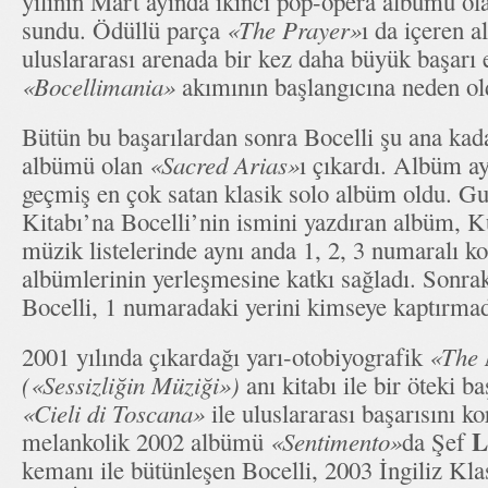
yılının Mart ayında ikinci pop-opera albümü o
sundu. Ödüllü parça
«The Prayer»
ı da içeren a
uluslararası arenada bir kez daha büyük başarı e
«Bocellimania»
akımının başlangıcına neden ol
Bütün bu başarılardan sonra Bocelli şu ana kada
albümü olan
«Sacred Arias»
ı çıkardı. Albüm a
geçmiş en çok satan klasik solo albüm oldu. G
Kitabı’na Bocelli’nin ismini yazdıran albüm, 
müzik listelerinde aynı anda 1, 2, 3 numaralı k
albümlerinin yerleşmesine katkı sağladı. Sonra
Bocelli, 1 numaradaki yerini kimseye kaptırmad
2001 yılında çıkardağı yarı-otobiyografik
«The 
(«Sessizliğin Müziği»)
anı kitabı ile bir öteki b
«Cieli di Toscana»
ile uluslararası başarısını 
L
melankolik 2002 albümü
«Sentimento»
da Şef
kemanı ile bütünleşen Bocelli, 2003 İngiliz Kl