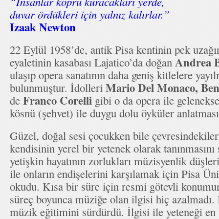
“İnsanlar köprü kuracakları yerde,
duvar ördükleri için yalnız kalırlar.”
Izaak Newton
22 Eylül 1958’de, antik Pisa kentinin pek uza
Andrea B
eyaletinin kasabası Lajatico’da doğan
ulaşıp opera sanatının daha geniş kitlelere yayı
Mario Del Monaco, Ben
bulunmuştur. İdolleri
Franco Corelli
de
gibi o da opera ile gelenekse
kösnü (şehvet) ile duygu dolu öyküler anlatması
Güzel, doğal sesi çocukken bile çevresindekiler
kendisinin yerel bir yetenek olarak tanınmasını
yetişkin hayatının zorlukları müzisyenlik düşler
ile onların endişelerini karşılamak için Pisa Ü
okudu. Kısa bir süre için resmi götevli konumu
süreç boyunca müziğe olan ilgisi hiç azalmadı. 
müzik eğitimini sürdürdü. İlgisi ile yeteneği en