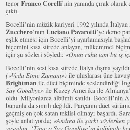
Franco Corelli
tenor
’nin yanında çırak olarak
çıktı.
Bocelli’nin müzik kariyeri 1992 yılında İtalyan 
Zucchero
Luciano Pavarotti
’nun
’ye demo pa
eşlik etmesi için Bocelli’yi ayarlamasıyla başla
biçemini kısa sürede anlayan, mükemmel biçimd
için şu sözleri söyledi:
«Onun ruhu tam bu iş iç
Bocelli’nin sesi kısa sürede İtalya dışına yayıld
(«Veda Etme Zamanı»)
ile uluslarası üne kavu
Brightman
ile düet biçiminde seslendirdiği İ
Say Goodbye»
ile Kuzey Amerika ile Almanya’d
oldu. Milyonlarca albümü satıldı. Bocelli’nin A
bununla da sınırlı değildi. Parçanın düet sürü
geçmiş en çok satan teklisi olmayı başardı. Sa
şöyle anlatıyordu;
«Andrea ile şarkı söylerken ç
yaşadım. ‘Time o Say Goodbye’ın kalbimde her