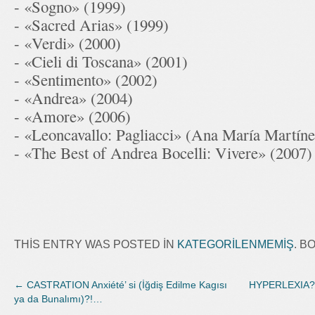
- «Sogno» (1999)
- «Sacred Arias» (1999)
- «Verdi» (2000)
- «Cieli di Toscana» (2001)
- «Sentimento» (2002)
- «Andrea» (2004)
- «Amore» (2006)
- «Leoncavallo: Pagliacci» (Ana María Martínez 
- «The Best of Andrea Bocelli: Vivere» (2007)
THIS ENTRY WAS POSTED IN
KATEGORILENMEMIŞ
. 
←
CASTRATION Anxiété’ si (İğdiş Edilme Kagısı
HYPERLEXIA?!
ya da Bunalımı)?!…