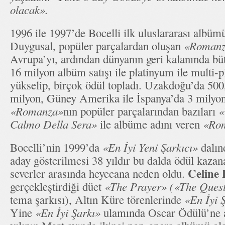
olacak».
1996 ile 1997’de Bocelli ilk uluslararası albüm
Duygusal, popüler parçalardan oluşan
«Roman
Avrupa’yı, ardından dünyanın geri kalanında bütün
16 milyon albüm satışı ile platinyum ile multi-
yükselip, birçok ödül topladı. Uzakdoğu’da 500,
milyon, Güney Amerika ile İspanya’da 3 milyond
«Romanza»
nın popüler parçalarından bazıları
«
Calmo Della Sera»
ile albüme adını veren
«Ro
Bocelli’nin 1999’da
«En İyi Yeni Şarkıcı»
dalın
aday gösterilmesi 38 yıldır bu dalda ödül kaza
Celine 
severler arasında heyecana neden oldu.
gerçekleştirdiği düet
«The Prayer» («The Ques
tema şarkısı), Altın Küre törenlerinde
«En İyi 
Yine
«En İyi Şarkı»
ulamında Oscar Ödülü’ne a