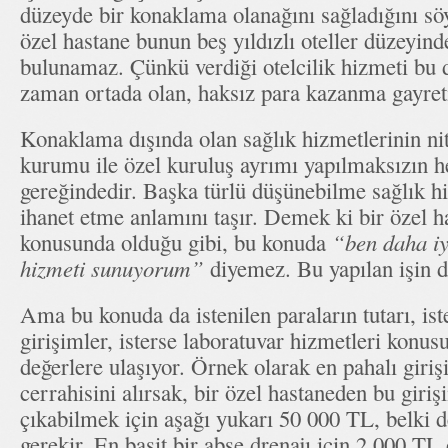
düzeyde bir konaklama olanağını sağladığını söy
özel hastane bunun beş yıldızlı oteller düzeyin
bulunamaz. Çünkü verdiği otelcilik hizmeti bu 
zaman ortada olan, haksız para kazanma gayret
Konaklama dışında olan sağlık hizmetlerinin nitel
kurumu ile özel kuruluş ayrımı yapılmaksızın h
gereğindedir. Başka türlü düşünebilme sağlık h
ihanet etme anlamını taşır. Demek ki bir özel 
konusunda olduğu gibi, bu konuda
“ben daha iyi
hizmeti sunuyorum”
diyemez. Bu yapılan işin d
Ama bu konuda da istenilen paraların tutarı, iste
girişimler, isterse laboratuvar hizmetleri konu
değerlere ulaşıyor. Örnek olarak en pahalı giriş
cerrahisini alırsak, bir özel hastaneden bu giriş
çıkabilmek için aşağı yukarı 50 000 TL, belki 
gerekir. En basit bir abse drenajı için 2 000 T