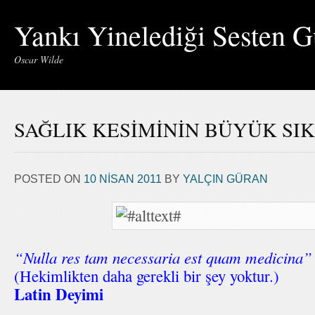
Yankı Yinelediği Sesten G
Oscar Wilde
SAĞLIK KESİMİNİN BÜYÜK SIK
POSTED ON
10 NISAN 2011
BY
YALÇIN GÜRAN
“Nulla res tam necessaria est quam medicina”
(Hekimlikten daha gerekli bir şey yoktur.)
Latin Deyimi