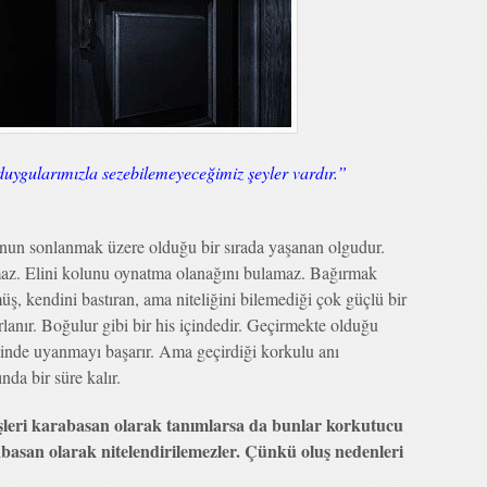
ygularımızla sezebilemeyeceğimiz şeyler vardır.”
un sonlanmak üzere olduğu bir sırada yaşanan olgudur.
maz. Elini kolunu oynatma olanağını bulamaz. Bağırmak
ş, kendini bastıran, ama niteliğini bilemediği çok güçlü bir
rlanır. Boğulur gibi bir his içindedir. Geçirmekte olduğu
çinde uyanmayı başarır. Ama geçirdiği korkulu anı
nda bir süre kalır.
üşleri karabasan olarak tanımlarsa da bunlar korkutucu
abasan olarak nitelendirilemezler. Çünkü oluş nedenleri