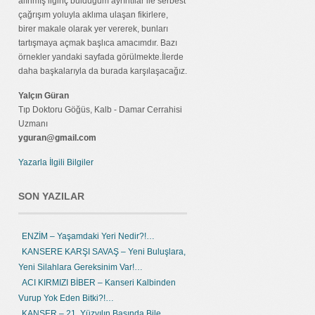
alınmış ilginç bulduğum ayrıntılar ile serbest
çağrışım yoluyla aklıma ulaşan fikirlere,
birer makale olarak yer vererek, bunları
tartışmaya açmak başlıca amacımdır. Bazı
örnekler yandaki sayfada görülmekte.İlerde
daha başkalarıyla da burada karşılaşacağız.
Yalçın Güran
Tıp Doktoru Göğüs, Kalb - Damar Cerrahisi
Uzmanı
yguran@gmail.com
Yazarla İlgili Bilgiler
SON YAZILAR
ENZİM – Yaşamdaki Yeri Nedir?!…
KANSERE KARŞI SAVAŞ – Yeni Buluşlara,
Yeni Silahlara Gereksinim Var!…
ACI KIRMIZI BİBER – Kanseri Kalbinden
Vurup Yok Eden Bitki?!…
KANSER – 21. Yüzyılın Başında Bile