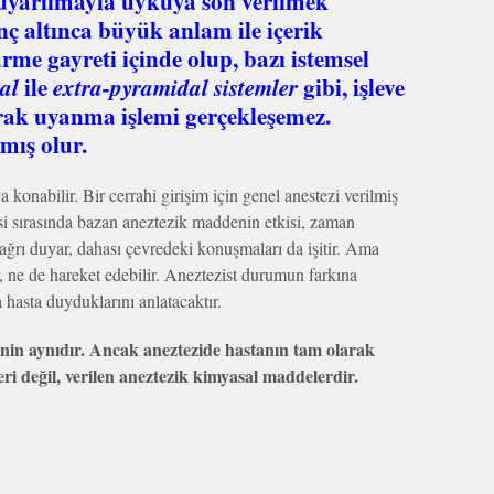
uyarılmayla uykuya son verilmek
ç altınca büyük anlam ile içerik
me gayreti içinde olup, bazı istemsel
al
ile
extra-pyramidal sistemler
gibi, işleve
arak uyanma işlemi gerçekleşemez.
mış olur.
konabilir. Bir cerrahi girişim için genel anestezi verilmiş
si sırasında bazan aneztezik maddenin etkisi, zaman
ağrı duyar, dahası çevredeki konuşmaları da işitir. Ama
r, ne de hareket edebilir. Aneztezist durumun farkına
a hasta duyduklarını anlatacaktır.
in aynıdır. Ancak aneztezide hastanın tam olarak
i değil, verilen aneztezik kimyasal maddelerdir.