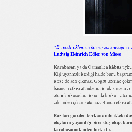
“Evrende aklımızın kavrayamayacağı ve du
Ludwig Heinrich Edler von Mises
Karabasan
kâbus
ya da Osmanlıca
uykun
Kişi uyanmak istediği halde bunu başara
istese de sesi çıkmaz. Göğsü üzerine çökmü
basıncın etkisi altındadır. Soluk almada zo
ölüm korkusudur. Sonunda korku ile ter i
zihninden çıkarıp atamaz. Bunun etkisi altı
Bazıları görülen korkunç nitelikteki d
olayların yaşandığı birer düş olup, kar
karabasanınkinden farklıdır.