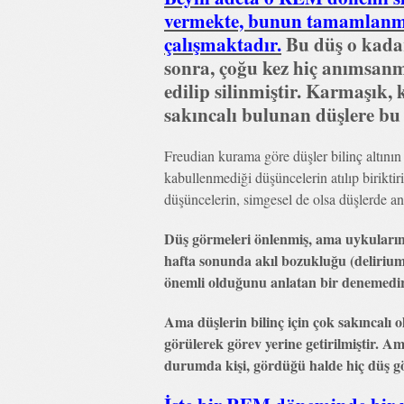
vermekte, bunun tamamlanma
çalışmaktadır.
Bu düş o kadar
sonra, çoğu kez hiç anımsanm
edilip silinmiştir. Karmaşık
sakıncalı bulunan düşlere bu 
Freudian kurama göre düşler bilinç altının k
kabullenmediği düşüncelerin atılıp biriktir
düşüncelerin, simgesel de olsa düşlerde an
Düş görmeleri önlenmiş, ama uykuların
hafta sonunda akıl bozukluğu (delirium)
önemli olduğunu anlatan bir denemedir
Ama düşlerin bilinç için çok sakıncalı ol
görülerek görev yerine getirilmiştir. Am
durumda kişi, gördüğü halde hiç düş g