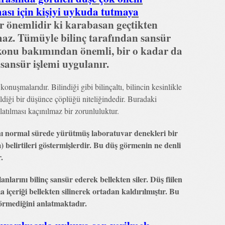
sı için kişiyi uykuda tutmaya
 önemlidir ki karabasan geçtikten
az. Tümüyle bilinç tarafından sansür
, konu bakımından önemli, bir o kadar da
sansür işlemi uygulanır.
onuşmalarıdır. Bilindiği gibi bilinçaltı, bilincin kesinlikle
ildiği bir düşünce çöplüğü niteliğindedir. Buradaki
latılması kaçınılmaz bir zorunluluktur.
ı normal sürede yürütmüş laboratuvar denekleri bir
 belirtileri göstermişlerdir. Bu düş görmenin ne denli
.
anlarını bilinç sansür ederek bellekten siler. Düş fiilen
a içeriği bellekten silinerek ortadan kaldırılmıştır. Bu
örmediğini anlatmaktadır.