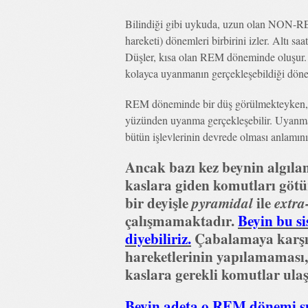
Bilindiği gibi uykuda, uzun olan NON-RE
hareketi) dönemleri birbirini izler. Altı saa
Düşler, kısa olan REM döneminde oluşur
kolayca uyanmanın gerçekleşebildiği döne
REM döneminde bir düş görülmekteyken, b
yüzünden uyanma gerçekleşebilir. Uyanma,
bütün işlevlerinin devrede olması anlamını 
Ancak bazı kez beynin algılama
kaslara giden komutları göt
bir deyişle
pyramidal
ile
extra
çalışmamaktadır.
Beyin bu si
diyebiliriz.
Çabalamaya karşın
hareketlerinin yapılamaması,
kaslara gerekli komutlar ulaş
Beyin adeta o REM dönemi sı