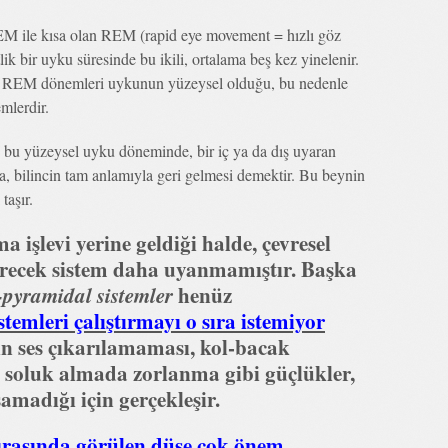
M ile kısa olan REM (rapid eye movement = hızlı göz
tlik bir uyku süresinde bu ikili, ortalama beş kez yinelenir.
. REM dönemleri uykunun yüzeysel olduğu, bu nedenle
mlerdir.
u yüzeysel uyku döneminde, bir iç ya da dış uyaran
 bilincin tam anlamıyla geri gelmesi demektir. Bu beynin
taşır.
 işlevi yerine geldiği halde, çevresel
ürecek sistem daha uyanmamıştır. Başka
-pyramidal sistemler
henüz
stemleri çalıştırmayı o sıra istemiyor
 ses çıkarılamaması, kol-bacak
 soluk almada zorlanma gibi güçlükler,
amadığı için gerçekleşir.
rasında görülen düşe çok önem