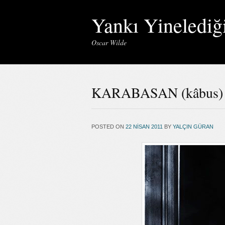
Yankı Yinelediğ
Oscar Wilde
KARABASAN (kâbus) – 
POSTED ON
22 NISAN 2011
BY
YALÇIN GÜRAN