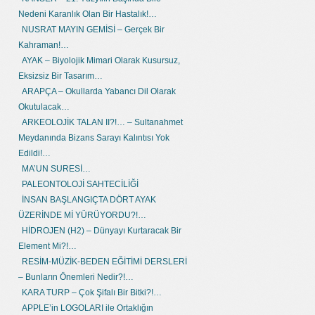
Nedeni Karanlık Olan Bir Hastalık!…
NUSRAT MAYIN GEMİSİ – Gerçek Bir
Kahraman!…
AYAK – Biyolojik Mimari Olarak Kusursuz,
Eksizsiz Bir Tasarım…
ARAPÇA – Okullarda Yabancı Dil Olarak
Okutulacak…
ARKEOLOJİK TALAN II?!… – Sultanahmet
Meydanında Bizans Sarayı Kalıntısı Yok
Edildi!…
MA’UN SURESİ…
PALEONTOLOJİ SAHTECİLİĞİ
İNSAN BAŞLANGIÇTA DÖRT AYAK
ÜZERİNDE Mİ YÜRÜYORDU?!…
HİDROJEN (H2) – Dünyayı Kurtaracak Bir
Element Mi?!…
RESİM-MÜZİK-BEDEN EĞİTİMİ DERSLERİ
– Bunların Önemleri Nedir?!…
KARA TURP – Çok Şifalı Bir Bitki?!…
APPLE’in LOGOLARI ile Ortaklığın