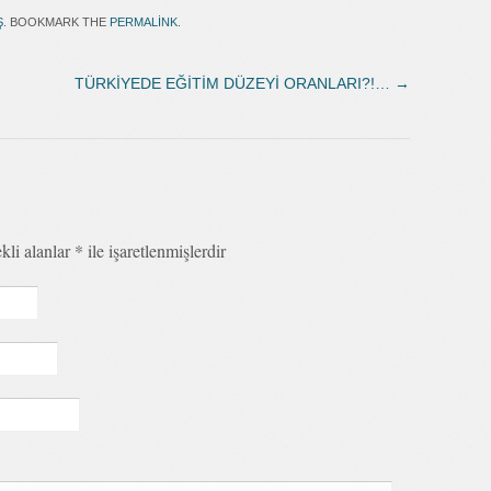
Ş
. BOOKMARK THE
PERMALINK
.
TÜRKİYEDE EĞİTİM DÜZEYİ ORANLARI?!…
→
kli alanlar
*
ile işaretlenmişlerdir