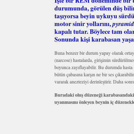
İşte bir REM döneminde bir 
durumunda, görülen düş bilin
taşıyorsa beyin uykuyu sürdür
motor sinir yollarını,
pyramid
kapalı tutar. Böylece tam ol
Sonunda kişi karabasan yaşa
Buna benzer bir durum yapay olarak ortaya 
(narcose) hastalarda, girişimin sürdürülme
boyunca zayıflayabilir. Bu durumda hasta 
bütün çabasına karşın ne bir ses çıkarabili
vararak anezteziyi derinleştirir. Daha sonr
Buradaki oluş düzeneği karabasandakin
uyanmasını önleyen beynin iç düzenekler