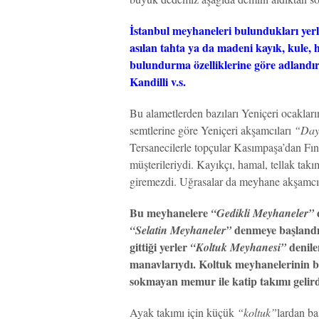
İstanbul meyhaneleri bulundukları yerl
asılan tahta ya da madeni kayık, kule, h
bulundurma özelliklerine göre adlandır
Kandilli v.s.
Bu alametlerden bazıları Yeniçeri ocakları
semtlerine göre Yeniçeri akşamcıları
“Day
Tersanecilerle topçular Kasımpaşa’dan Fın
müşterileriydi. Kayıkçı, hamal, tellak takı
giremezdi. Uğrasalar da meyhane akşamcıl
Bu meyhanelere
“Gedikli Meyhaneler”
denmeye başlandı
“Selatin Meyhaneler”
gittiği yerler
denilen
“Koltuk Meyhanesi”
manavlarıydı. Koltuk meyhanelerinin bi
sokmayan memur ile katip takımı gelird
Ayak takımı için küçük
“koltuk”
lardan ba