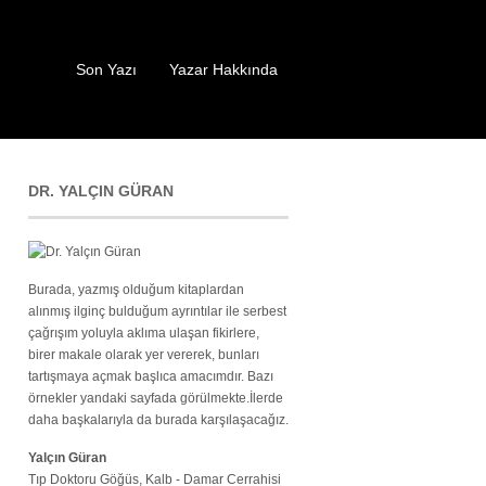
Son Yazı
Yazar Hakkında
DR. YALÇIN GÜRAN
Burada, yazmış olduğum kitaplardan
alınmış ilginç bulduğum ayrıntılar ile serbest
çağrışım yoluyla aklıma ulaşan fikirlere,
birer makale olarak yer vererek, bunları
tartışmaya açmak başlıca amacımdır. Bazı
örnekler yandaki sayfada görülmekte.İlerde
daha başkalarıyla da burada karşılaşacağız.
Yalçın Güran
Tıp Doktoru Göğüs, Kalb - Damar Cerrahisi