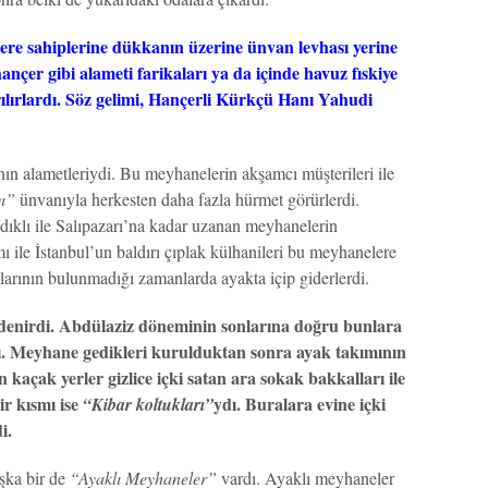
ere sahiplerine dükkanın üzerine ünvan levhası yerine
ançer gibi alameti farikaları ya da içinde havuz fıskiye
ılırlardı. Söz gelimi, Hançerli Kürkçü Hanı Yahudi
nın alametleriydi. Bu meyhanelerin akşamcı müşterileri ile
ı”
ünvanıyla herkesten daha fazla hürmet görürlerdi.
dıklı ile Salıpazarı’na kadar uzanan meyhanelerin
mı ile İstanbul’un baldırı çıplak külhanileri bu meyhanelere
arının bulunmadığı zamanlarda ayakta içip giderlerdi.
denirdi. Abdülaziz döneminin sonlarına doğru bunlara
. Meyhane gedikleri kurulduktan sonra ayak takımının
 kaçak yerler gizlice içki satan ara sokak bakkalları ile
r kısmı ise
ydı. Buralara evine içki
“Kibar koltukları”
i.
şka bir de
“Ayaklı Meyhaneler”
vardı. Ayaklı meyhaneler