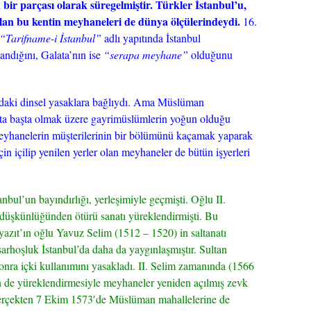
bir parçası olarak süregelmiştir. Türkler İstanbul’u,
olan bu kentin meyhaneleri de dünya ölçülerindeydi.
16.
“Tarifname-i İstanbul”
adlı yapıtında İstanbul
andığını, Galata’nın ise
“serapa meyhane”
olduğunu
daki dinsel yasaklara bağlıydı. Ama Müslüman
lata başta olmak üzere gayrimüslümlerin yoğun olduğu
eyhanelerin müşterilerinin bir bölümünü kaçamak yaparak
n içilip yenilen yerler olan meyhaneler de bütün işyerleri
nbul’un bayındırlığı, yerleşimiyle geçmişti. Oğlu II.
 düşkünlüğünden ötürü sanatı yüreklendirmişti. Bu
yazıt’ın oğlu Yavuz Selim (1512 – 1520) in saltanatı
arhoşluk İstanbul’da daha da yaygınlaşmıştır. Sultan
onra içki kullanımını yasakladı. II. Selim zamanında (1566
n de yüreklendirmesiyle meyhaneler yeniden açılmış zevk
Gerçekten 7 Ekim 1573′de Müslüman mahallelerine de