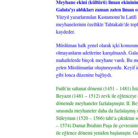
Meyhane ekini (kültürü) liman ekininin 
Galata’yı aldıkları zaman zaten liman 
Yüzyıl yazarlarından Kastamonu’lu Latifi
meyhanelerinin özellikle Tahtakale’de topl
kaydeder.
Müslüman halk genel olarak içki konusun
olmayanların adetlerine karışılmazdı. Ga
mahallelerde birçok meyhane vardı. Bu m
gelen Müslümanlar oluşturuyordu. Keyif içi
gibi lonca düzenine bağlıydı.
Fatih’in saltanat dönemi (1451 – 1481) İsta
Beyazıt (1481 – 1512) zevk ile eğlenceye
dönemde meyhaneler fazlalaşmıştır. II. Be
sırasında meyhaneler daha da fazlalaşmış s
Süleyman (1520 – 1566) taht’a çıktıktan s
– 1574) Damat İbrahim Paşa ile çevresini
ile eğlence dönemi yeniden başlamıştır. 