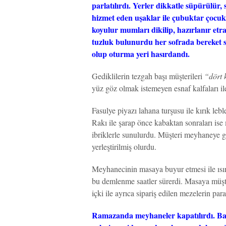
parlatılırdı. Yerler dikkatle süpürülür, 
hizmet eden uşaklar ile çubuktar çocuk
koyulur mumları dikilip, hazırlanır etr
tuzluk bulunurdu her sofrada bereket si
olup oturma yeri hasırdandı.
Gediklilerin tezgah başı müşterileri
“dört 
yüz göz olmak istemeyen esnaf kalfaları ile
Fasulye piyazı lahana turşusu ile kırık leb
Rakı ile şarap önce kabaktan sonraları is
ibriklerle sunulurdu. Müşteri meyhaneye g
yerleştirilmiş olurdu.
Meyhanecinin masaya buyur etmesi ile ıs
bu demlenme saatler sürerdi. Masaya müşt
içki ile ayrıca sipariş edilen mezelerin paras
Ramazanda meyhaneler kapatılırdı. Bay