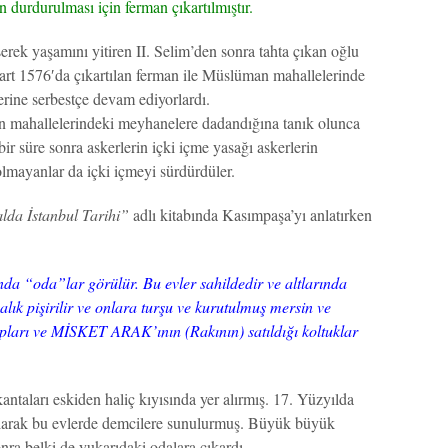
 durdurulması için ferman çıkartılmıştır.
ek yaşamını yitiren II. Selim’den sonra tahta çıkan oğlu
rt 1576′da çıkartılan ferman ile Müslüman mahallelerinde
erine serbestçe devam ediyorlardı.
an mahallelerindeki meyhanelere dadandığına tanık olunca
r süre sonra askerlerin içki içme yasağı askerlerin
olmayanlar da içki içmeyi sürdürdüler.
ılda İstanbul Tarihi”
adlı kitabında Kasımpaşa’yı anlatırken
fında “oda”lar görülür. Bu evler sahildedir ve altlarında
alık pişirilir ve onlara turşu ve kurutulmuş mersin ve
apları ve MİSKET ARAK’ının (Rakının) satıldığı koltuklar
antaları eskiden haliç kıyısında yer alırmış. 17. Yüzyılda
larak bu evlerde demcilere sunulurmuş. Büyük büyük
ra belki de yukarıdaki odalara çıkardı.