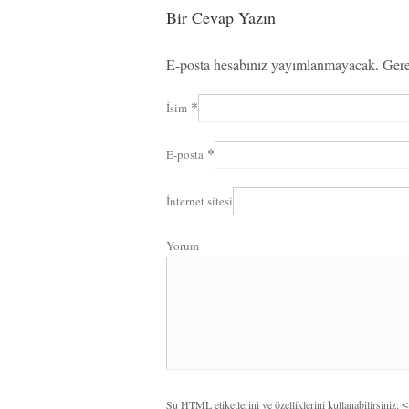
Bir Cevap Yazın
E-posta hesabınız yayımlanmayacak. Gere
*
İsim
*
E-posta
İnternet sitesi
Yorum
Şu
HTML
etiketlerini ve özelliklerini kullanabilirsiniz:
<