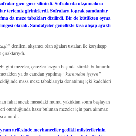
sofralar gıcır gıcır silinirdi. Sofralarda akşamcılara
lar tertemiz giyinirlerdi. Sofralara toprak şamdanlar
afına da meze tabakları dizilirdi. Bir de kütükten oyma
mgesi olarak. Sandalyeler genellikle kısa ahşap ayaklı
kaşlı”
denilen, akşamcı olan ağaları ustaları ile karşılaşıp
 çıraklarıydı.
lebi gibi mezeler, çerezler tezgah başında sürekli bulunurdu.
e metalden ya da camdan yapılmış
“karnından işeyen”
eldiğinde masa meze tabaklarıyla donatılmış içki kadehleri
ınan fakat ancak masadaki mumu yaktıktan sonra başlayan
eri oturduğunda hazır bulunan mezeler için para alınmaz
ı alınırdı.
ram arifesinde meyhaneciler gedikli müşterilerinin