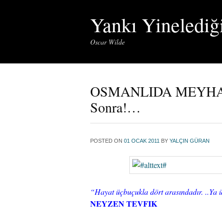
Yankı Yinelediğ
Oscar Wilde
OSMANLIDA MEYHANE 
Sonra!…
POSTED ON
01 OCAK 2011
BY
YALÇIN GÜRAN
“Hayat üçbuçukla dört arasındadır. ..Ya 
NEYZEN TEVFIK