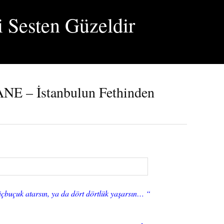
i Sesten Güzeldir
– İstanbulun Fethinden
üçbuçuk atarsın, ya da dört dörtlük yaşarsın… “