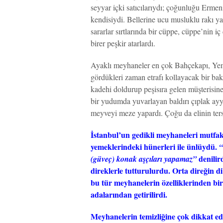
seyyar içki satıcılarıydı; çoğunluğu Ermeni
kendisiydi. Bellerine ucu musluklu rakı y
sararlar sırtlarında bir cüppe, cüppe’nin 
birer peşkir atarlardı.
Ayaklı meyhaneler en çok Bahçekapı, Yemiş 
gördükleri zaman etrafı kollayacak bir ba
kadehi doldurup peşisıra gelen müşterisine
bir yudumda yuvarlayan baldırı çıplak ayy
meyveyi meze yapardı. Çoğu da elinin ters
İstanbul’un gedikli meyhaneleri mutfaklar
yemeklerindeki hünerleri ile ünlüydü.
“
denilird
(güveç) konak aşçıları yapamaz”
direklerle tutturulurdu. Orta direğin d
bu tür meyhanelerin özelliklerinden biri
adalarından getirilirdi.
Meyhanelerin temizliğine çok dikkat edi