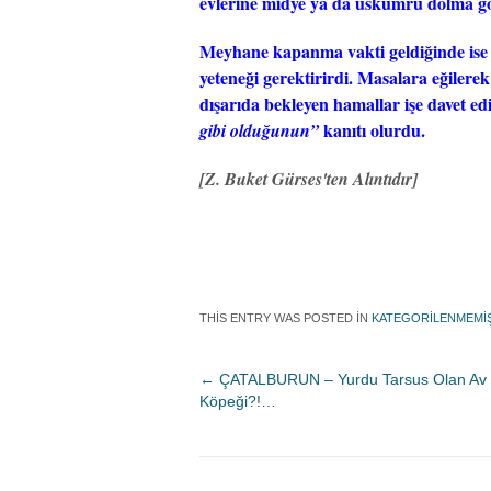
evlerine midye ya da uskumru dolma g
Meyhane kapanma vakti geldiğinde ise 
yeteneği gerektirirdi. Masalara eğilere
dışarıda bekleyen hamallar işe davet ed
kanıtı olurdu.
gibi olduğunun”
[Z. Buket Gürses'ten Alıntıdır]
THIS ENTRY WAS POSTED IN
KATEGORILENMEMI
←
ÇATALBURUN – Yurdu Tarsus Olan Av
Köpeği?!…