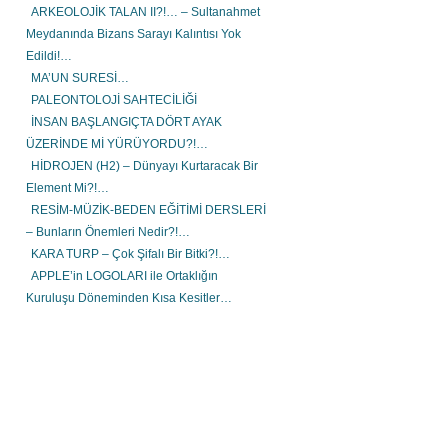
ARKEOLOJİK TALAN II?!… – Sultanahmet
Meydanında Bizans Sarayı Kalıntısı Yok
Edildi!…
MA’UN SURESİ…
PALEONTOLOJİ SAHTECİLİĞİ
İNSAN BAŞLANGIÇTA DÖRT AYAK
ÜZERİNDE Mİ YÜRÜYORDU?!…
HİDROJEN (H2) – Dünyayı Kurtaracak Bir
Element Mi?!…
RESİM-MÜZİK-BEDEN EĞİTİMİ DERSLERİ
– Bunların Önemleri Nedir?!…
KARA TURP – Çok Şifalı Bir Bitki?!…
APPLE’in LOGOLARI ile Ortaklığın
Kuruluşu Döneminden Kısa Kesitler…