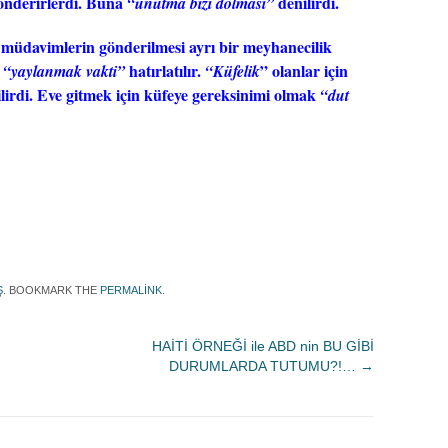
önderirlerdi. Buna
denilirdi.
“unutma bizi dolması”
müdavimlerin gönderilmesi ayrı bir meyhanecilik
k
hatırlatılır.
” olanlar için
“yaylanmak vakti”
“Küfelik
ilirdi. Eve gitmek için küfeye gereksinimi olmak
“dut
Ş
. BOOKMARK THE
PERMALINK
.
HAİTİ ÖRNEĞİ ile ABD nin BU GİBİ
DURUMLARDA TUTUMU?!…
→