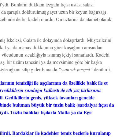
’ydi. Bunların dükkanı tezgahı fıçısı ustası sakisi
a da şarapla doldurulmuş gayet uzun bir koyun bağırsağı
iç cebinde de bir kadeh olurdu. Omuzlarına da alamet olarak
İskelesi, Galata ile dolayında dolaşırlardı. Müşterilerini
kkal ya da manav dükkanına girer kuşağının arasından
 vücudunun sıcaklığıyla ısınmış içkiyi sunarlardı. Kadehi
aş, bir üzüm tanesini ya da mevsimine göre bir başka
iyle ağzını silip gider buna da
“yumruk mezesi”
denilirdi.
ının temizliği ile aşçılarının da özellikle balık ile et
Gediklilerin sunduğu külbastı ile etli yaz türlüsünü
i. Gediklilerin geniş, yüksek tavanları genelde
ibinde bulunan büyük bir tuzlu balık (sardalya) fıçısı da
ydi. Tuzlu balıklar fıçılarla Malta ya da Ege
lirdi. Bardaklar ile kadehler temiz bezlerle kurulanıp