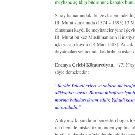
meyhane açıldığı bildirimine karşılık bunun
Saray hamamındaki bir zevk aleminde düşer
III. Murat zamanında (1574 – 1595) 13 Ma
olmaması kaydı ile meyhaneler yine işlevl
III. Murat bu kez Müslümanların Hiristiy
içki yasağı koydu (14 Mart 1583). Ancak bi
dayatmaları sonucunda kaldırılınca asker 
Eremya Çelebi Kömürcüyan,
“17. Yüzy
şöyle demektedir :
“İleride Yahudi evleri ve onların iki tara
dükkanlar vardır. Burada misafirler için b
morina balıkları ikram edilir. Yahudi kas
da oradadır.”
Anlıyoruz ki şimdinin benzerleri boğaz lok
rakı hem de misket üzümünden yapılma o
büyük dedemiz aşağıda demini aldıktan son