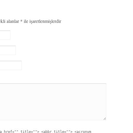
kli alanlar
*
ile işaretlenmişlerdir
a href="" title=""> <abbr title=""> <acronym