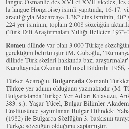
langue Osmanlie des XVI et XVII siecles, les
la langue Hongroise) isimli yapıtında, 16-17. y
aracılığıyla Macarcaya 1.382 cins isminin, 402 ş
224 yer isminin, toplam 2.008 sözcüğün aktarıl
(Türk Dili Araştırmaları Yıllığı Belleten 1973-7
Romen
dilinde var olan 3.000 Türkçe sözcüğün 
gerektiğini belirtmiştir (M. Guboğlu, “Rumanya
dilinde Türk sözleri hakkında bazı araştırmalar
Kurultayında Okunan Bilimsel Bildirilir 1966, 
Bulgarcada
Türker Acaroğlu,
Osmanlı Türkler
Türkçe yer adının olduğunu yazmaktadır (M. T
Bulgaristanda Türkçe Yer Adları Kılavuzu, Ank
383. s.). Yaşar Yücel, Bulgar Bilimler Akademi
Enstitüsünce yayımlanan Bulgar Dilindeki Yab
(1982) ile Bulgarca Sözlüğün 3. baskısını tara
Türkçe sözcüğün olduğunu saptamıştır.