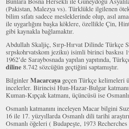
Bunlara Bosna Hersekli ile Güneydoğu Asyalılar
(Pakistan, Malezya vs). Türklükle ilgilenen öte
bilim sıfatı sadece mesleklerinde olup, asıl ama
ile uygarlığını başka köklere, özellikle Çin, Hi
gibi kaynakla bağlamaktır.
Abdullah Skaljiç, Sırp-Hırvat Dilinde Türkçe 
srpskohrvatskom jeziku) isimli birinci baskısı 1
1962’de Saraybosnada yapılan yapıtında, Türk
diline
8.742 sözcüğün geçtiğini saptamıştır.
Macarcaya
Bilginler
geçen Türkçe kelimeleri 
incelerler. Birincisi Hun-Hazar-Bulgar katmanı
Kuman-Kıpçak katmanı, üçüncüsü ise Osmanlı 
Osmanlı katmanını inceleyen Macar bilgini Su
16 ile 17. yüzyıllarda Osmanlı dili tarihi araştı
Osmanlı öğeleri ( Budapeşte, 1973 Recherches s