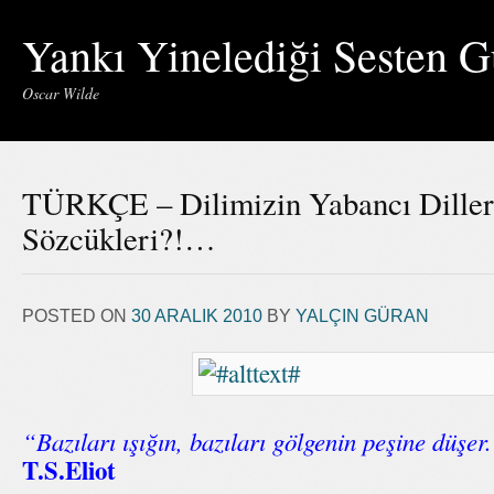
Yankı Yinelediği Sesten G
Oscar Wilde
TÜRKÇE – Dilimizin Yabancı Dille
Sözcükleri?!…
POSTED ON
30 ARALIK 2010
BY
YALÇIN GÜRAN
“Bazıları ışığın, bazıları gölgenin peşine düşer
T.S.Eliot