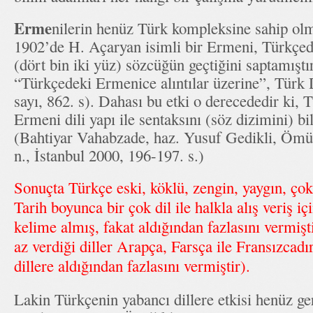
Erme
nilerin henüz Türk kompleksine sahip ol
1902’de H. Açaryan isimli bir Ermeni, Türkçe
(dört bin iki yüz) sözcüğün geçtiğini saptamışt
“Türkçedeki Ermenice alıntılar üzerine”, Türk D
sayı, 862. s). Dahası bu etki o derecededir ki, T
Ermeni dili yapı ile sentaksını (söz dizimini) bi
(Bahtiyar Vahabzade, haz. Yusuf Gedikli, Ömü
n., İstanbul 2000, 196-197. s.)
Sonuçta Türkçe eski, köklü, zengin, yaygın, çok 
Tarih boyunca bir çok dil ile halkla alış veriş 
kelime almış, fakat aldığından fazlasını vermişt
az verdiği diller Arapça, Farsça ile Fransızcadı
dillere aldığından fazlasını vermiştir).
Lakin Türkçenin yabancı dillere etkisi henüz ger