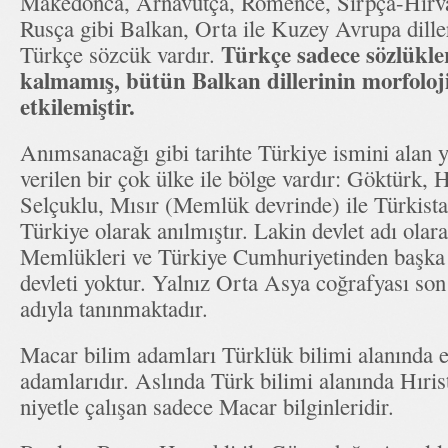
Makedonca, Arnavutça, Romence, Sırpça-Hırva
Rusça gibi Balkan, Orta ile Kuzey Avrupa dille
Türkçe sadece sözlükle
Türkçe sözcük vardır.
kalmamış, bütün Balkan dillerinin morfoloji 
etkilemiştir.
Anımsanacağı gibi tarihte Türkiye ismini alan 
verilen bir çok ülke ile bölge vardır: Göktürk,
Selçuklu, Mısır (Memlük devrinde) ile Türkistan
Türkiye olarak anılmıştır. Lakin devlet adı olar
Memlükleri ve Türkiye Cumhuriyetinden başka 
devleti yoktur. Yalnız Orta Asya coğrafyası son 
adıyla tanınmaktadır.
Macar bilim adamları Türklük bilimi alanında e
adamlarıdır. Aslında Türk bilimi alanında Hırist
niyetle çalışan sadece Macar bilginleridir.