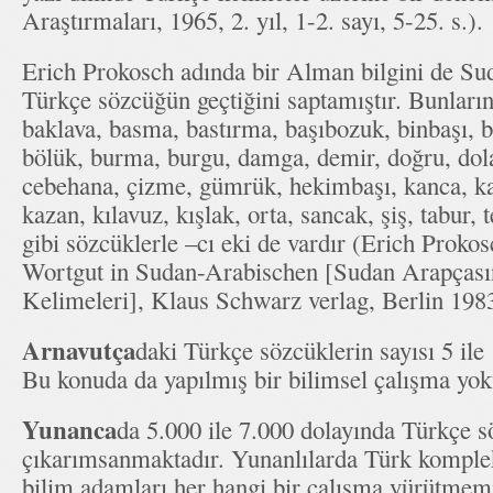
Araştırmaları, 1965, 2. yıl, 1-2. sayı, 5-25. s.).
Erich Prokosch adında bir Alman bilgini de S
Türkçe sözcüğün geçtiğini saptamıştır. Bunların 
baklava, basma, bastırma, başıbozuk, binbaşı, b
bölük, burma, burgu, damga, demir, doğru, do
cebehana, çizme, gümrük, hekimbaşı, kanca, k
kazan, kılavuz, kışlak, orta, sancak, şiş, tabur, 
gibi sözcüklerle –cı eki de vardır (Erich Prok
Wortgut in Sudan-Arabischen [Sudan Arapças
Kelimeleri], Klaus Schwarz verlag, Berlin 1983
Arnavutça
daki Türkçe sözcüklerin sayısı 5 ile
Bu konuda da yapılmış bir bilimsel çalışma yok
Yunanca
da 5.000 ile 7.000 dolayında Türkçe 
çıkarımsanmaktadır. Yunanlılarda Türk komple
bilim adamları her hangi bir çalışma yürütmemi