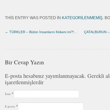
THIS ENTRY WAS POSTED IN
KATEGORILENMEMIŞ
. 
←
TÜRKLER – Bütün İnsanların Kökeni mi?!…
ÇATALBURUN – Y
Bir Cevap Yazın
E-posta hesabınız yayımlanmayacak. Gerekli a
işaretlenmişlerdir
*
İsim
*
E-posta