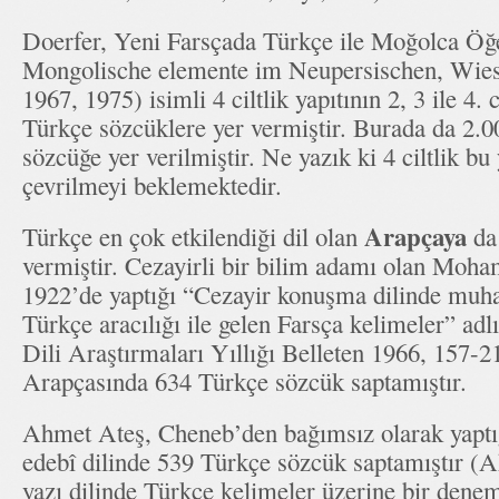
Doerfer, Yeni Farsçada Türkçe ile Moğolca Öğ
Mongolische elemente im Neupersischen, Wies
1967, 1975) isimli 4 ciltlik yapıtının 2, 3 ile 4. 
Türkçe sözcüklere yer vermiştir. Burada da 2.0
sözcüğe yer verilmiştir. Ne yazık ki 4 ciltlik bu
çevrilmeyi beklemektedir.
Arapçaya
Türkçe en çok etkilendiği dil olan
da 
vermiştir. Cezayirli bir bilim adamı olan Mo
1922’de yaptığı “Cezayir konuşma dilinde muha
Türkçe aracılığı ile gelen Farsça kelimeler” adl
Dili Araştırmaları Yıllığı Belleten 1966, 157-2
Arapçasında 634 Türkçe sözcük saptamıştır.
Ahmet Ateş, Cheneb’den bağımsız olarak yaptı
edebî dilinde 539 Türkçe sözcük saptamıştır (
yazı dilinde Türkçe kelimeler üzerine bir dene