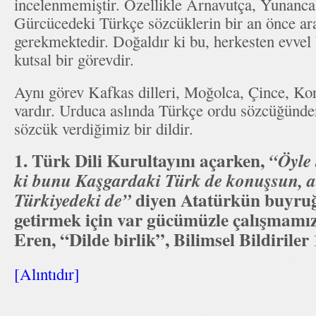
incelenmemiştir. Özellikle Arnavutça, Yunanca
Gürcücedeki Türkçe sözcüklerin bir an önce ara
gerekmektedir. Doğaldır ki bu, herkesten evvel
kutsal bir görevdir.
Aynı görev Kafkas dilleri, Moğolca, Çince, Ko
vardır. Urduca aslında Türkçe ordu sözcüğünde
sözcük verdiğimiz bir dildir.
1. Türk Dili Kurultayını açarken,
“Öyle 
ki bunu Kaşgardaki Türk de konuşsun, a
diyen
Atatürkün
buyruğ
Türkiyedeki de”
getirmek için var gücümüzle çalışmamı
Eren, “Dilde birlik”, Bilimsel Bildiriler 
[Alıntıdır]