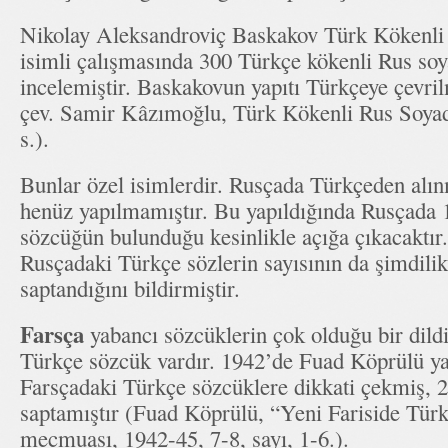
Nikolay Aleksandroviç Baskakov Türk Kökenl
isimli çalışmasında 300 Türkçe kökenli Rus soya
incelemiştir. Baskakovun yapıtı Türkçeye çevri
çev. Samir Kâzımoğlu, Türk Kökenli Rus Soyad
s.).
Bunlar özel isimlerdir. Rusçada Türkçeden alınm
henüz yapılmamıştır. Bu yapıldığında Rusçada 
sözcüğün bulunduğu kesinlikle açığa çıkacaktır
Rusçadaki Türkçe sözlerin sayısının da şimdilik
saptandığını bildirmiştir.
Farsça
yabancı sözcüklerin çok olduğu bir dildi
Türkçe sözcük vardır. 1942’de Fuad Köprülü ya
Farsçadaki Türkçe sözcüklere dikkati çekmiş, 
saptamıştır (Fuad Köprülü, “Yeni Fariside Türk
mecmuası, 1942-45, 7-8, sayı, 1-6.).