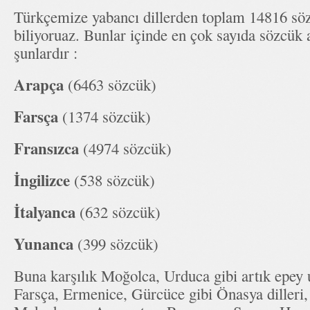
Türkçemize yabancı dillerden toplam 14816 söz
biliyoruaz. Bunlar içinde en çok sayıda sözcük a
şunlardır :
Arapça
(6463 sözcük)
Farsça
(1374 sözcük)
Fransızca
(4974 sözcük)
İngilizce
(538 sözcük)
İtalyanca
(632 sözcük)
Yunanca
(399 sözcük)
Buna karşılık Moğolca, Urduca gibi artık epey u
Farsça, Ermenice, Gürcüce gibi Önasya dilleri