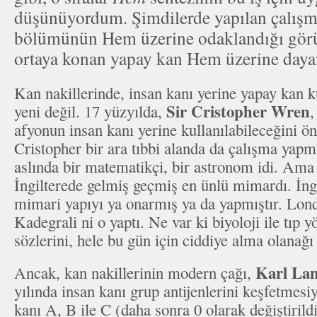
düşünüyordum. Şimdilerde yapılan çalışm
bölümünün Hem üzerine odaklandığı görü
ortaya konan yapay kan Hem üzerine day
Kan nakillerinde, insan kanı yerine yapay kan k
Sir Cristopher Wren
yeni değil. 17 yüzyılda,
,
afyonun insan kanı yerine kullanılabileceğini ön
Cristopher bir ara tıbbi alanda da çalışma yapm
aslında bir matematikçi, bir astronom idi. Ama
İngilterede gelmiş geçmiş en ünlü mimardı. İngi
mimari yapıyı ya onarmış ya da yapmıştır. Lon
Kadegrali ni o yaptı. Ne var ki biyoloji ile tıp
sözlerini, hele bu gün için ciddiye alma olanağ
Karl Lan
Ancak, kan nakillerinin modern çağı,
yılında insan kanı grup antijenlerini keşfetmesiy
kanı A, B ile C (daha sonra 0 olarak değiştiril