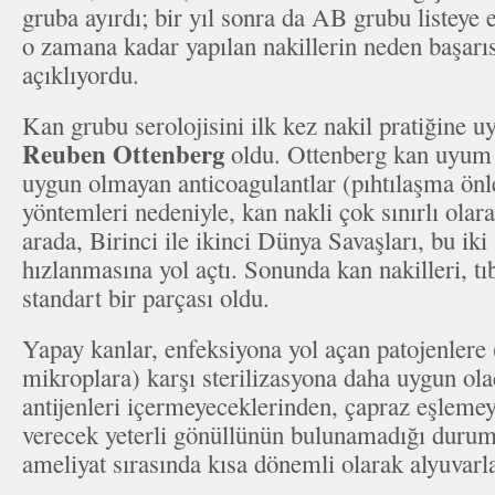
gruba ayırdı; bir yıl sonra da AB grubu listeye 
o zamana kadar yapılan nakillerin neden başarı
açıklıyordu.
Kan grubu serolojisini ilk kez nakil pratiğine u
Reuben Ottenberg
oldu. Ottenberg kan uyum t
uygun olmayan anticoagulantlar (pıhtılaşma önle
yöntemleri nedeniyle, kan nakli çok sınırlı olar
arada, Birinci ile ikinci Dünya Savaşları, bu iki
hızlanmasına yol açtı. Sonunda kan nakilleri, t
standart bir parçası oldu.
Yapay kanlar, enfeksiyona yol açan patojenlere 
mikroplara) karşı sterilizasyona daha uygun ol
antijenleri içermeyeceklerinden, çapraz eşleme
verecek yeterli gönüllünün bulunamadığı durum
ameliyat sırasında kısa dönemli olarak alyuvarlar