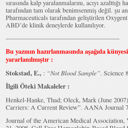
sırasında kalp yaralanmalarını, acıyı azalttığı h
tarafından tam olarak benimsenmiş değil. şu an
Pharmaceuticals tarafından geliştirilen Oxygent
ABD’de klinik deneylerde kullanılıyor.
—————————————————-
Bu yazının hazırlanmasında aşağıda künyesi
yararlanılmıştır :
Stokstad, E.,
:
“Not Blood Sample”
. Science 
İlgili Öteki Makaleler :
Henkel-Hanke, Thad; Oleck, Mark (June 2007).
Carriers: A Current Review”. AANA Journal 7
Journal of the American Medical Association,
21, 2008, Cell-Free Hemoglobin-Based Blood S