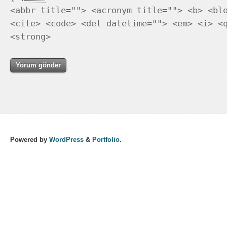
<abbr title=""> <acronym title=""> <b> <bl
<cite> <code> <del datetime=""> <em> <i> <
<strong>
Powered by
WordPress
&
Portfolio.