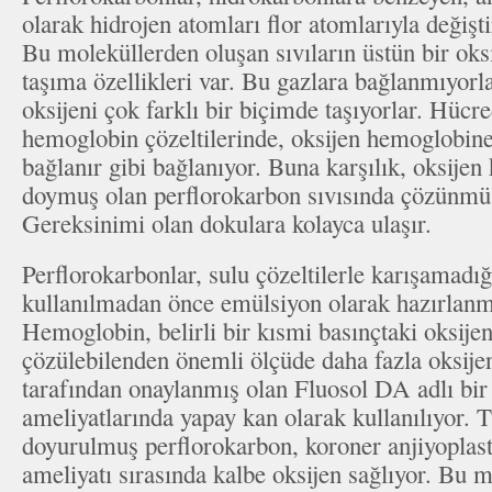
olarak hidrojen atomları flor atomlarıyla değişt
Bu moleküllerden oluşan sıvıların üstün bir oks
taşıma özellikleri var. Bu gazlara bağlanmıyorla
oksijeni çok farklı bir biçimde taşıyorlar. Hüc
hemoglobin çözeltilerinde, oksijen hemoglobine
bağlanır gibi bağlanıyor. Buna karşılık, oksijen
doymuş olan perflorokarbon sıvısında çözünmüş
Gereksinimi olan dokulara kolayca ulaşır.
Perflorokarbonlar, sulu çözeltilerle karışamadığ
kullanılmadan önce emülsiyon olarak hazırlanma
Hemoglobin, belirli bir kısmi basınçtaki oksije
çözülebilenden önemli ölçüde daha fazla oksije
tarafından onaylanmış olan Fluosol DA adlı bir
ameliyatlarında yapay kan olarak kullanılıyor. 
doyurulmuş perflorokarbon, koroner anjiyoplast
ameliyatı sırasında kalbe oksijen sağlıyor. Bu 