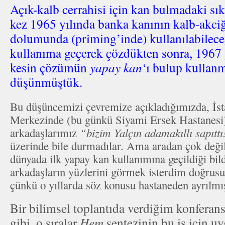
Açık-kalb cerrahisi için kan bulmadaki sık
kez 1965 yılında banka kanının kalb-akci
dolumunda (priming’inde) kullanılabileceğ
kullanıma geçerek çözdükten sonra, 1967 
kesin çözümün
yapay kan
‘ı bulup kulla
düşünmüştük.
Bu düşüncemizi çevremize açıkladığımızda, İs
Merkezinde (bu günkü Siyami Ersek Hastanesi) b
arkadaşlarımız
“bizim Yalçın adamakıllı sapıtt
üzerinde bile durmadılar. Ama aradan çok değil 
dünyada ilk yapay kan kullanımına geçildiği bild
arkadaşların yüzlerini görmek isterdim doğr
çünkü o yıllarda söz konusu hastaneden ayrılm
Bir bilimsel toplantıda verdiğim konferan
gibi, o sıralar
Hem
sentezinin bu iş için 