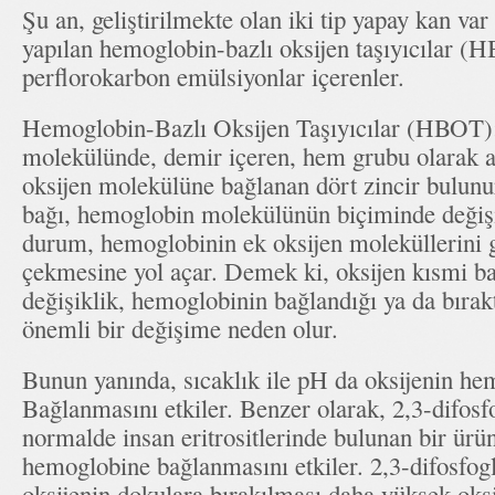
Şu an, geliştirilmekte olan iki tip yapay kan v
yapılan hemoglobin-bazlı oksijen taşıyıcılar (
perflorokarbon emülsiyonlar içerenler.
Hemoglobin-Bazlı Oksijen Taşıyıcılar (HBOT)
molekülünde, demir içeren, hem grubu olarak adl
oksijen molekülüne bağlanan dört zincir bulun
bağı, hemoglobin molekülünün biçiminde değiş
durum, hemoglobinin ek oksijen moleküllerini g
çekmesine yol açar. Demek ki, oksijen kısmi ba
değişiklik, hemoglobinin bağlandığı ya da bırakt
önemli bir değişime neden olur.
Bunun yanında, sıcaklık ile pH da oksijenin h
Bağlanmasını etkiler. Benzer olarak, 2,3-difosf
normalde insan eritrositlerinde bulunan bir ürün
hemoglobine bağlanmasını etkiler. 2,3-difosfogli
oksijenin dokulara bırakılması daha yüksek oks