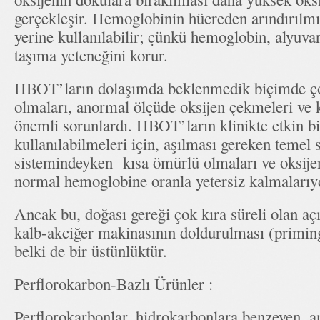
gerçekleşir. Hemoglobinin hücreden arındırılmış
yerine kullanılabilir; çünkü hemoglobin, alyuva
taşıma yeteneğini korur.
HBOT’ların dolaşımda beklenmedik biçimde ç
olmaları, anormal ölçüde oksijen çekmeleri ve kl
önemli sorunlardı. HBOT’ların klinikte etkin b
kullanılabilmeleri için, aşılması gereken temel 
sistemindeyken kısa ömürlü olmaları ve oksije
normal hemoglobine oranla yetersiz kalmalarıy
Ancak bu, doğası gereği çok kıra süreli olan aç
kalb-akciğer makinasının doldurulması (priming)
belki de bir üstünlüktür.
Perflorokarbon-Bazlı Ürünler :
Perflorokarbonlar, hidrokarbonlara benzeyen, a