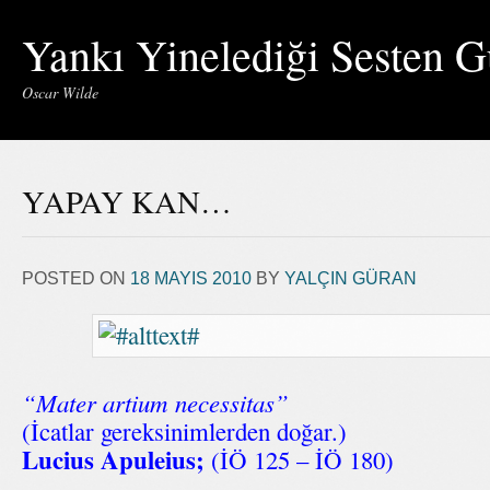
Yankı Yinelediği Sesten G
Oscar Wilde
YAPAY KAN…
POSTED ON
18 MAYIS 2010
BY
YALÇIN GÜRAN
“Mater artium necessitas”
(İcatlar gereksinimlerden doğar.)
Lucius Apuleius;
(İÖ 125 – İÖ 180)