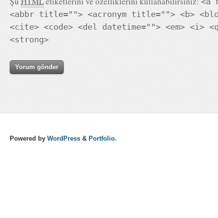
Şu
HTML
etiketlerini ve özelliklerini kullanabilirsiniz:
<a 
<abbr title=""> <acronym title=""> <b> <bl
<cite> <code> <del datetime=""> <em> <i> <
<strong>
Powered by
WordPress
&
Portfolio.