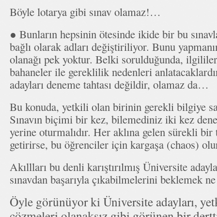
Böyle lotarya gibi sınav olamaz!…
● Bunların hepsinin ötesinde ikide bir bu sınavl
bağlı olarak adları değiştiriliyor. Bunu yapman
olanağı pek yoktur. Belki sorulduğunda, ilgililer
bahaneler ile gereklilik nedenleri anlatacaklard
adayları deneme tahtası değildir, olamaz da…
Bu konuda, yetkili olan birinin gerekli bilgiye s
Sınavın biçimi bir kez, bilemediniz iki kez den
yerine oturmalıdır. Her aklına gelen sürekli bir 
getirirse, bu öğrenciler için kargaşa (chaos) olu
Akıllları bu denli karıştırılmış Üniversite adayla
sınavdan başarıyla çıkabilmelerini beklemek 
Öyle görünüyor ki Üniversite adayları, yetk
çözmeleri olanaksız gibi görünen bir dert