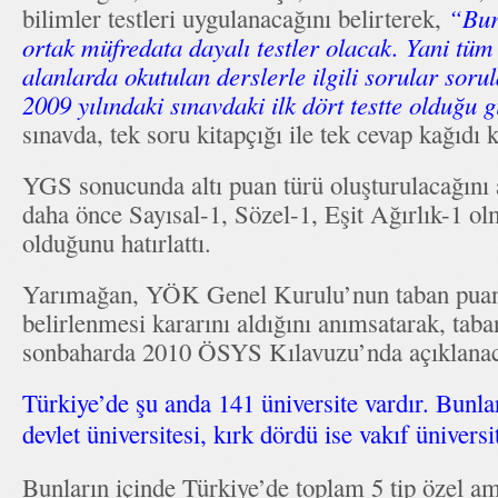
bilimler testleri uygulanacağını belirterek,
“Bura
ortak müfredata dayalı testler olacak. Yani tüm 
alanlarda okutulan derslerle ilgili sorular sor
2009 yılındaki sınavdaki ilk dört testte olduğu g
sınavda, tek soru kitapçığı ile tek cevap kağıdı ku
YGS sonucunda altı puan türü oluşturulacağını
daha önce Sayısal-1, Sözel-1, Eşit Ağırlık-1 o
olduğunu hatırlattı.
Yarımağan, YÖK Genel Kurulu’nun taban puanl
belirlenmesi kararını aldığını anımsatarak, taba
sonbaharda 2010 ÖSYS Kılavuzu’nda açıklanaca
Türkiye’de şu anda 141 üniversite vardır. Bunl
devlet üniversitesi, kırk dördü ise vakıf üniversit
Bunların içinde Türkiye’de toplam 5 tip özel ama