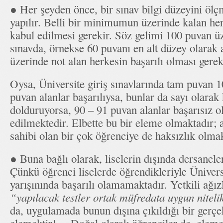
● Her şeyden önce, bir sınav bilgi düzeyini ölç
yapılır. Belli bir minimumun üzerinde kalan her
kabul edilmesi gerekir. Söz gelimi 100 puvan üz
sınavda, örnekse 60 puvanı en alt düzey olarak 
üzerinde not alan herkesin başarılı olması gerek
Oysa, Üniversite giriş sınavlarında tam puvan 1
puvan alanlar başarılıysa, bunlar da sayı olarak
dolduruyorsa, 90 – 91 puvan alanlar başarısız o
edilmektedir. Elbette bu bir eleme olmaktadır; 
sahibi olan bir çok öğrenciye de haksızlık olmak
● Buna bağlı olarak, liselerin dışında dersanel
Çünkü öğrenci liselerde öğrendikleriyle Üniversi
yarışınında başarılı olamamaktadır. Yetkili ağız
“yapılacak testler ortak müfredata uygun niteli
da, uygulamada bunun dışına çıkıldığı bir gerç
elemektir!… Doğal olarak öğrenciler de, elemey