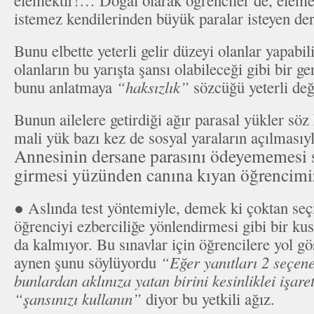
istemez kendilerinden büyük paralar isteyen de
Bunu elbette yeterli gelir düzeyi olanlar yapabil
olanların bu yarışta şansı olabileceği gibi bir ge
bunu anlatmaya
“haksızlık”
sözcüğü yeterli deği
Bunun ailelere getirdiği ağır parasal yükler söz
mali yük bazı kez de sosyal yaraların açılmasıy
Annesinin dersane parasını ödeyememesi 
girmesi yüzünden canına kıyan öğrencim
● Aslında test yöntemiyle, demek ki çoktan seç
öğrenciyi ezberciliğe yönlendirmesi gibi bir kus
da kalmıyor. Bu sınavlar için öğrencilere yol gös
aynen şunu söylüyordu
“Eğer yanıtları 2 seçene
bunlardan aklınıza yatan birini kesinliklei işar
“şansınızı kullanın”
diyor bu yetkili ağız.