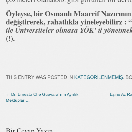
Öyleyse, bir Osmanlı Maarrif Nazırının 
değiştirerek, rahatlıkla yineleyebilirz :
“
ile Üniversiteler olmasa YÖK’ ü yönetme
(!).
THIS ENTRY WAS POSTED IN
KATEGORILENMEMIŞ
. 
←
Dr. Ernesto Che Guevara’ nın Ayrılık
Eşine Az Ra
Mektupları…
Bir Cevap Yazın