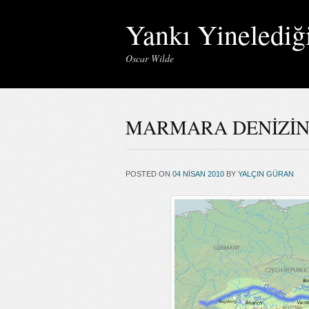
Yankı Yinelediğ
Oscar Wilde
MARMARA DENİZİNİ
POSTED ON
04 NISAN 2010
BY
YALÇIN GÜRAN