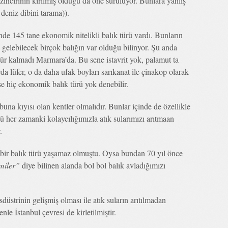
zincirinin kırılmış olduğu da öne sürülüyor. Bunlara yanlış
= deniz dibini tarama)).
e 145 tane ekonomik nitelikli balık türü vardı. Bunların
ıza gelebilecek birçok balığın var olduğu bilinyor. Şu anda
ür kalmadı Marmara’da. Bu sene istavrit yok, palamut ta
a lüfer, o da daha ufak boyları sarıkanat ile çinakop olarak
 hiç ekonomik balık türü yok denebilir.
una kıyısı olan kentler olmalıdır. Bunlar içinde de özellikle
ü her zamanki kolaycılığımızla atık sularımızı arıtmaan
.
 bir balık türü yaşamaz olmuştu. Oysa bundan 70 yıl önce
miler”
diye bilinen alanda bol bol balık avladığımızı
üstrinin gelişmiş olması ile atık suların arıtılmadan
le İstanbul çevresi de kirletilmiştir.