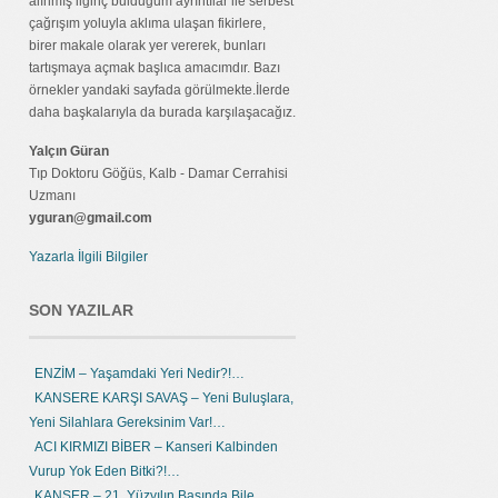
alınmış ilginç bulduğum ayrıntılar ile serbest
çağrışım yoluyla aklıma ulaşan fikirlere,
birer makale olarak yer vererek, bunları
tartışmaya açmak başlıca amacımdır. Bazı
örnekler yandaki sayfada görülmekte.İlerde
daha başkalarıyla da burada karşılaşacağız.
Yalçın Güran
Tıp Doktoru Göğüs, Kalb - Damar Cerrahisi
Uzmanı
yguran@gmail.com
Yazarla İlgili Bilgiler
SON YAZILAR
ENZİM – Yaşamdaki Yeri Nedir?!…
KANSERE KARŞI SAVAŞ – Yeni Buluşlara,
Yeni Silahlara Gereksinim Var!…
ACI KIRMIZI BİBER – Kanseri Kalbinden
Vurup Yok Eden Bitki?!…
KANSER – 21. Yüzyılın Başında Bile