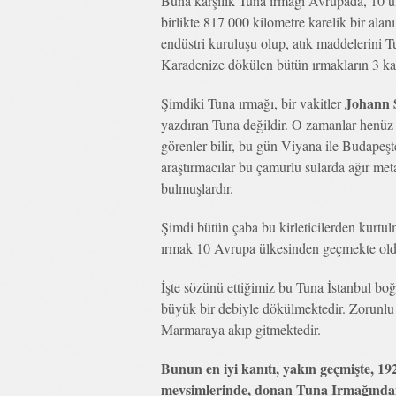
Buna karşılık Tuna ırmağı Avrupada, 10 ül
birlikte 817 000 kilometre karelik bir ala
endüstri kuruluşu olup, atık maddelerini T
Karadenize dökülen bütün ırmakların 3 katı 
Johann S
Şimdiki Tuna ırmağı, bir vakitler
yazdıran Tuna değildir. O zamanlar henü
görenler bilir, bu gün Viyana ile Budape
araştırmacılar bu çamurlu sularda ağır meta
bulmuşlardır.
Şimdi bütün çaba bu kirleticilerden kurtu
ırmak 10 Avrupa ülkesinden geçmekte old
İşte sözünü ettiğimiz bu Tuna İstanbul bo
büyük bir debiyle dökülmektedir. Zorunlu 
Marmaraya akıp gitmektedir.
Bunun en iyi kanıtı, yakın geçmişte, 192
mevsimlerinde, donan Tuna Irmağından 