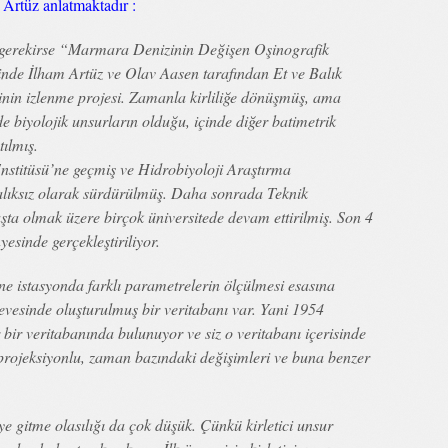
Artüz anlatmaktadır :
 gerekirse “Marmara Denizinin Değişen Oşinografik
inde İlham Artüz ve Olav Aasen tarafından Et ve Balık
in izlenme projesi. Zamanla kirliliğe dönüşmüş, ama
e biyolojik unsurların olduğu, içinde diğer batimetrik
tılmış.
stitüsü’ne geçmiş ve Hidrobiyoloji Araştırma
alıksız olarak sürdürülmüş. Daha sonrada Teknik
şta olmak üzere birçok üniversitede devam ettirilmiş. Son 4
esinde gerçekleştiriliyor.
 istasyonda farklı parametrelerin ölçülmesi esasına
vesinde oluşturulmuş bir veritabanı var. Yani 1954
bir veritabanında bulunuyor ve siz o veritabanı içerisinde
 projeksiyonlu, zaman bazındaki değişimleri ve buna benzer
 gitme olasılığı da çok düşük. Çünkü kirletici unsur