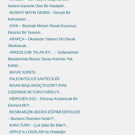
Nedeni Karanlık Olan Bir Hastalık!…
NUSRAT MAYIN GEMİSİ – Gerçek Bir
Kahraman!…
AYAK – Biyolojik Mimari Olarak Kusursuz,
Eksizsiz Bir Tasarım…
ARAPÇA – Okullarda Yabancı Dil Olarak
Okutulacak…
ARKEOLOJİK TALAN II?!… – Sultanahmet
Meydanında Bizans Sarayı Kalıntısı Yok
Edildi!…
MA’UN SURESİ…
PALEONTOLOJİ SAHTECİLİĞİ
İNSAN BAŞLANGIÇTA DÖRT AYAK
ÜZERİNDE Mİ YÜRÜYORDU?!…
HİDROJEN (H2) – Dünyayı Kurtaracak Bir
Element Mi?!…
RESİM-MÜZİK-BEDEN EĞİTİMİ DERSLERİ
– Bunların Önemleri Nedir?!…
KARA TURP – Çok Şifalı Bir Bitki?!…
APPLE’in LOGOLARI ile Ortaklığın