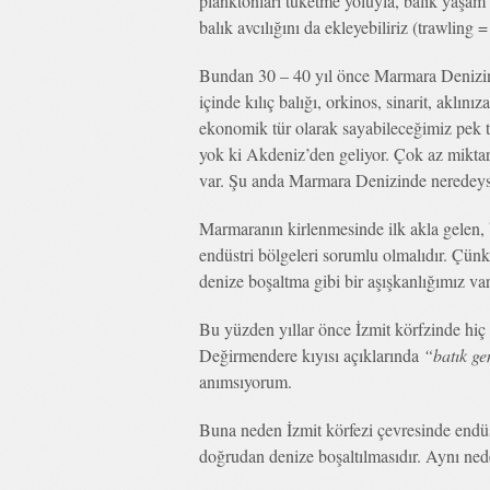
planktonları tüketme yoluyla, balık yaşam 
balık avcılığını da ekleyebiliriz (trawling 
Bundan 30 – 40 yıl önce Marmara Denizind
içinde kılıç balığı, orkinos, sinarit, aklın
ekonomik tür olarak sayabileceğimiz pek t
yok ki Akdeniz’den geliyor. Çok az miktard
var. Şu anda Marmara Denizinde neredeyse
Marmaranın kirlenmesinde ilk akla gelen, b
endüstri bölgeleri sorumlu olmalıdır. Çünk
denize boşaltma gibi bir aşışkanlığımız var
Bu yüzden yıllar önce İzmit körfzinde hiç
Değirmendere kıyısı açıklarında
“batık ge
anımsıyorum.
Buna neden İzmit körfezi çevresinde endüsd
doğrudan denize boşaltılmasıdır. Aynı neden