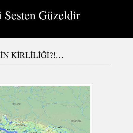
i Sesten Güzeldir
N KİRLİLİĞİ?!…