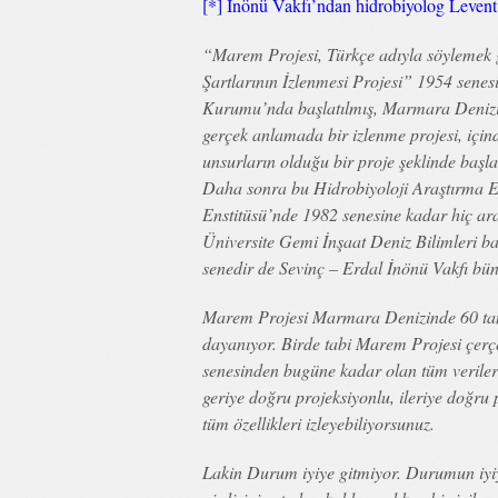
[*] İnönü Vakfı’ndan hidrobiyolog Levent 
“Marem Projesi, Türkçe adıyla söylemek
Şartlarının İzlenmesi Projesi” 1954 senes
Kurumu’nda başlatılmış, Marmara Denizin
gerçek anlamada bir izlenme projesi, içind
unsurların olduğu bir proje şeklinde başla
Daha sonra bu Hidrobiyoloji Araştırma En
Enstitüsü’nde 1982 senesine kadar hiç ar
Üniversite Gemi İnşaat Deniz Bilimleri ba
senedir de Sevinç – Erdal İnönü Vakfı büny
Marem Projesi Marmara Denizinde 60 tane
dayanıyor. Birde tabi Marem Projesi çerçe
senesinden bugüne kadar olan tüm veriler 
geriye doğru projeksiyonlu, ileriye doğru
tüm özellikleri izleyebiliyorsunuz.
Lakin Durum iyiye gitmiyor. Durumun iyiye