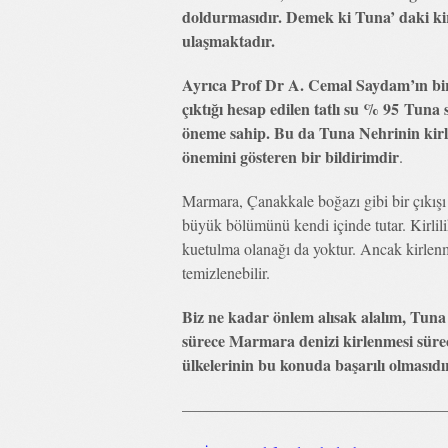
doldurmasıdır. Demek ki Tuna’ daki kir
ulaşmaktadır.
Ayrıca Prof Dr A. Cemal Saydam’ın bi
çıktığı hesap edilen tatlı su % 95 Tuna
öneme sahip. Bu da Tuna Nehrinin kirl
önemini gösteren bir bildirimdir
.
Marmara, Çanakkale boğazı gibi bir çıkışı 
büyük bölümünü kendi içinde tutar. Kirlili
kuetulma olanağı da yoktur. Ancak kirlenm
temizlenebilir.
Biz ne kadar önlem alısak alalım, Tuna ı
sürece Marmara denizi kirlenmesi sü
ülkelerinin bu konuda başarılı olmasıdı
—————————————————