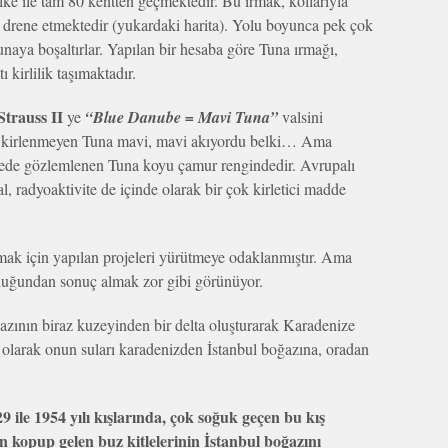
ke ile tam 80 kentten geçmektedir. Bu ırmak, kollarıyla
nı drene etmektedir (yukardaki harita). Yolu boyunca pek çok
unaya boşaltırlar. Yapılan bir hesaba göre Tuna ırmağı,
kirlilik taşımaktadır.
trauss II
ye
“Blue Danube = Mavi Tuna”
valsini
z kirlenmeyen Tuna mavi, mavi akıyordu belki… Ama
ştede gözlemlenen Tuna koyu çamur rengindedir. Avrupalı
l, radyoaktivite de içinde olarak bir çok kirletici madde
lmak için yapılan projeleri yürütmeye odaklanmıştır. Ama
uğundan sonuç almak zor gibi görünüyor.
ğazının biraz kuzeyinden bir delta oluşturarak Karadenize
olarak onun suları karadenizden İstanbul boğazına, oradan
9 ile 1954 yılı kışlarında, çok soğuk geçen bu kış
kopup gelen buz kitlelerinin İstanbul boğazını