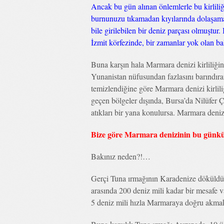
Ancak bu gün alınan önlemlerle bu kirliliğ
burnunuzu tıkamadan kıyılarında dolaşamad
bile girilebilen bir deniz parçası olmuştur
İzmit körfezinde, bir zamanlar yok olan balı
Buna karşın hala Marmara denizi kirliliğind
Yunanistan nüfusundan fazlasını barındıran,
temizlendiğine göre Marmara denizi kirli
geçen bölgeler dışında, Bursa’da Nilüfer 
atıkları bir yana konulursa. Marmara denizi
Bize göre Marmara denizinin bu günkü k
Bakınız neden?!…
Gerçi Tuna ırmağının Karadenize döküldüğ
arasında 200 deniz mili kadar bir mesafe 
5 deniz mili hızla Marmaraya doğru akmakt