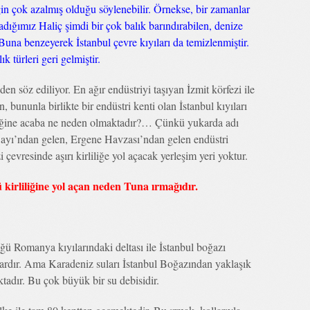
in çok azalmış olduğu söylenebilir. Örnekse, bir zamanlar
ığımız Haliç şimdi bir çok balık barındırabilen, denize
. Buna benzeyerek İstanbul çevre kıyıları da temizlenmiştir.
k türleri geri gelmiştir.
en söz ediliyor. En ağır endüstriyi taşıyan İzmit körfezi ile
 bununla birlikte bir endüstri kenti olan İstanbul kıyıları
liğine acaba ne neden olmaktadır?… Çünkü yukarda adı
Çayı’ndan gelen, Ergene Havzası’ndan gelen endüstri
 çevresinde aşırı kirliliğe yol açacak yerleşim yeri yoktur.
irliliğine yol açan neden Tuna ırmağıdır.
ü Romanya kıyılarındaki deltası ile İstanbul boğazı
vardır. Ama Karadeniz suları İstanbul Boğazından yaklaşık
adır. Bu çok büyük bir su debisidir.