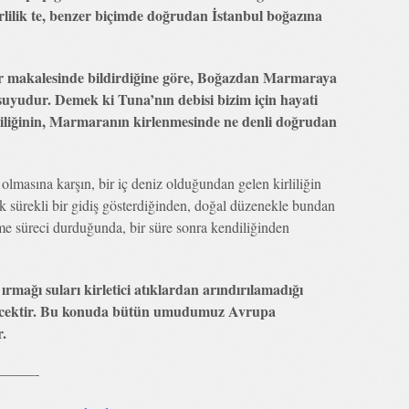
lilik te, benzer biçimde doğrudan İstanbul boğazına
r makalesinde bildirdiğine göre, Boğazdan Marmaraya
 suyudur. Demek ki Tuna’nın debisi bizim için hayati
iliğinin, Marmaranın kirlenmesinde ne denli doğrudan
olmasına karşın, bir iç deniz olduğundan gelen kirliliğin
k sürekli bir gidiş gösterdiğinden, doğal düzenekle bundan
e süreci durduğunda, bir süre sonra kendiliğinden
rmağı suları kirletici atıklardan arındırılamadığı
recektir. Bu konuda bütün umudumuz Avrupa
r.
——-