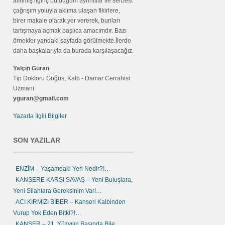
alınmış ilginç bulduğum ayrıntılar ile serbest
çağrışım yoluyla aklıma ulaşan fikirlere,
birer makale olarak yer vererek, bunları
tartışmaya açmak başlıca amacımdır. Bazı
örnekler yandaki sayfada görülmekte.İlerde
daha başkalarıyla da burada karşılaşacağız.
Yalçın Güran
Tıp Doktoru Göğüs, Kalb - Damar Cerrahisi
Uzmanı
yguran@gmail.com
Yazarla İlgili Bilgiler
SON YAZILAR
ENZİM – Yaşamdaki Yeri Nedir?!…
KANSERE KARŞI SAVAŞ – Yeni Buluşlara,
Yeni Silahlara Gereksinim Var!…
ACI KIRMIZI BİBER – Kanseri Kalbinden
Vurup Yok Eden Bitki?!…
KANSER – 21. Yüzyılın Başında Bile