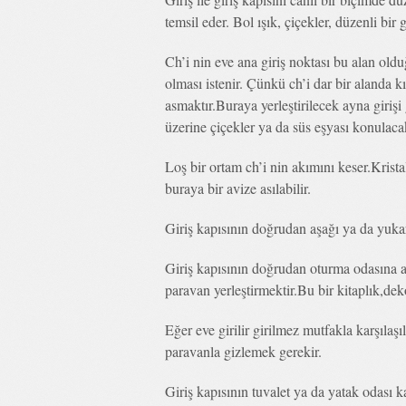
temsil eder. Bol ışık, çiçekler, düzenli bir g
Ch’i nin eve ana giriş noktası bu alan oldu
olması istenir. Çünkü ch’i dar bir alanda
asmaktır.Buraya yerleştirilecek ayna girişi
üzerine çiçekler ya da süs eşyası konulaca
Loş bir ortam ch’i nin akımını keser.Krista
buraya bir avize asılabilir.
Giriş kapısının doğrudan aşağı ya da yukar
Giriş kapısının doğrudan oturma odasına 
paravan yerleştirmektir.Bu bir kitaplık,deko
Eğer eve girilir girilmez mutfakla karşılaş
paravanla gizlemek gerekir.
Giriş kapısının tuvalet ya da yatak odası k