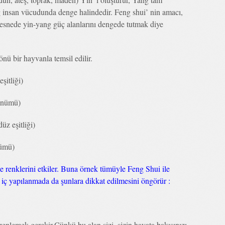
ang insan vücudunda denge halindedir. Feng shui’ nin amacı,
 nesnede yin-yang güç alanlarını dengede tutmak diye
önü bir hayvanla temsil edilir.
şitliği)
önümü)
z eşitliği)
ümü)
le renklerini etkiler. Buna örnek tümüyle Feng Shui ile
iç yapılanmada da şunlara dikkat edilmesini öngörür :
düzenlemek gerekir.Çünkü bu alan sizi, sizin hayata bakışınızı