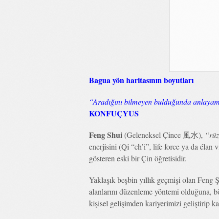
Bagua yön haritasının boyutları
“Aradığını bilmeyen bulduğunda anlayam
KONFUÇYUS
Feng Shui
(Geleneksel Çince 風水),
“rü
enerjisini (Qi “ch’i”, life force ya da éla
gösteren eski bir Çin öğretisidir.
Yaklaşık beşbin yıllık geçmişi olan Feng Ş
alanlarını düzenleme yöntemi olduğuna, böy
kişisel gelişimden kariyerimizi geliştirip k