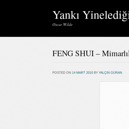
Yankı Yinelediğ
Oscar Wilde
FENG SHUI – Mimarlık
POSTED ON
14 MART 2010
BY
YALÇIN GÜRAN