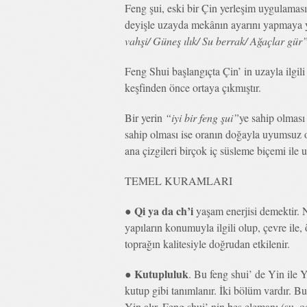
Feng şui, eski bir Çin yerleşim uygulamas
deyişle uzayda mekânın ayarını yapmaya y
vahşi/ Güneş ılık/ Su berrak/ Ağaçlar gür
Feng Shui başlangıçta Çin’ in uzayla ilgil
keşfinden önce ortaya çıkmıştır.
Bir yerin
“iyi bir feng şui”
ye sahip olması
sahip olması ise oranın doğayla uyumsuz o
ana çizgileri birçok iç süsleme biçemi ile u
TEMEL KURAMLARI
Qi ya da ch’i
●
yaşam enerjisi demektir. N
yapıların konumuyla ilgili olup, çevre ile, 
toprağın kalitesiyle doğrudan etkilenir.
Kutupluluk
●
. Bu feng shui’ de Yin ile Y
kutup gibi tanımlanır. İki bölüm vardır. Bun
Yin alır. Feng shui’ nin beş elemanı (su, 