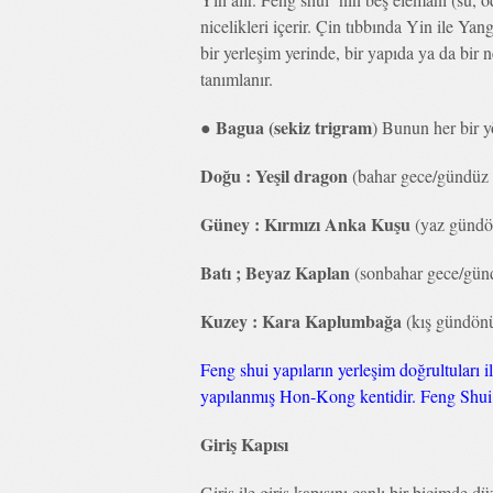
nicelikleri içerir. Çin tıbbında Yin ile Y
bir yerleşim yerinde, bir yapıda ya da bir
tanımlanır.
Bagua (sekiz trigram
●
) Bunun her bir y
Doğu : Yeşil dragon
(bahar gece/gündüz e
Güney : Kırmızı Anka Kuşu
(yaz günd
Batı ; Beyaz Kaplan
(sonbahar gece/gündü
Kuzey : Kara Kaplumbağa
(kış gündön
Feng shui yapıların yerleşim doğrultuları i
yapılanmış Hon-Kong kentidir. Feng Shui 
Giriş Kapısı
Giriş ile giriş kapısını canlı bir biçimde 