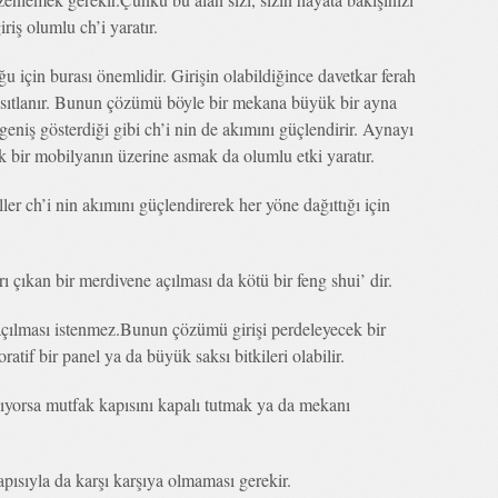
iriş olumlu ch’i yaratır.
ğu için burası önemlidir. Girişin olabildiğince davetkar ferah
 kısıtlanır. Bunun çözümü böyle bir mekana büyük bir ayna
 geniş gösterdiği gibi ch’i nin de akımını güçlendirir. Aynayı
k bir mobilyanın üzerine asmak da olumlu etki yaratır.
ller ch’i nin akımını güçlendirerek her yöne dağıttığı için
ı çıkan bir merdivene açılması da kötü bir feng shui’ dir.
açılması istenmez.Bunun çözümü girişi perdeleyecek bir
ratif bir panel ya da büyük saksı bitkileri olabilir.
ılıyorsa mutfak kapısını kapalı tutmak ya da mekanı
apısıyla da karşı karşıya olmaması gerekir.