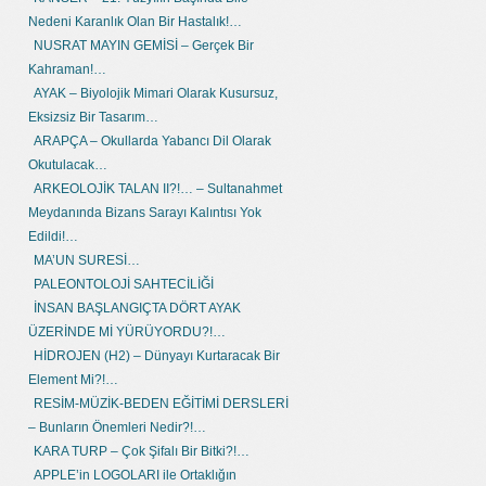
Nedeni Karanlık Olan Bir Hastalık!…
NUSRAT MAYIN GEMİSİ – Gerçek Bir
Kahraman!…
AYAK – Biyolojik Mimari Olarak Kusursuz,
Eksizsiz Bir Tasarım…
ARAPÇA – Okullarda Yabancı Dil Olarak
Okutulacak…
ARKEOLOJİK TALAN II?!… – Sultanahmet
Meydanında Bizans Sarayı Kalıntısı Yok
Edildi!…
MA’UN SURESİ…
PALEONTOLOJİ SAHTECİLİĞİ
İNSAN BAŞLANGIÇTA DÖRT AYAK
ÜZERİNDE Mİ YÜRÜYORDU?!…
HİDROJEN (H2) – Dünyayı Kurtaracak Bir
Element Mi?!…
RESİM-MÜZİK-BEDEN EĞİTİMİ DERSLERİ
– Bunların Önemleri Nedir?!…
KARA TURP – Çok Şifalı Bir Bitki?!…
APPLE’in LOGOLARI ile Ortaklığın