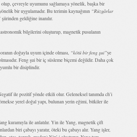
ı olup, çevreyle uyumunu sağlamaya yönelik, başka bir
önelik bir uygulamadır. Bu terimin kaynağının
“Rüzgârlar
”
şiirinden geldiğine inanılır.
i astronomik bilgilerini oluşturup, magnetik pusulanın
 oranın doğayla uyum içinde olması,
“kötü bir feng şui”
ye
lmasıdır. Feng şui bir iç süsleme biçemi değildir. Daha çok
yumlu bir disiplindir.
egatif ile pozitif yönde etkili olur. Geleneksel tanımda ch’i
örnekse yerel doğal yapı, bulunan yerin eğimi, bitkiler ile
ang kuramıyla ile anlatılır. Yin ile Yang, magnetik çift
lardan biri çabayı yaratır, öteki bu çabayı alır. Yang işler,
odun, ateş, toprak, maden) Yin’ i oluşturur, Yang tam