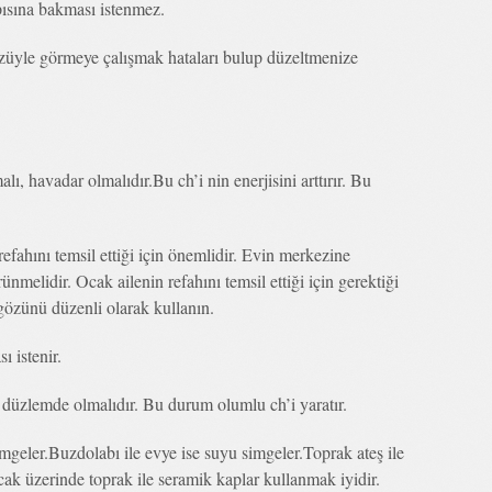
pısına bakması istenmez.
gözüyle görmeye çalışmak hataları bulup düzeltmenize
ı, havadar olmalıdır.Bu ch’i nin enerjisini arttırır. Bu
efahını temsil ettiği için önemlidir. Evin merkezine
nmelidir. Ocak ailenin refahını temsil ettiği için gerektiği
gözünü düzenli olarak kullanın.
ı istenir.
düzlemde olmalıdır. Bu durum olumlu ch’i yaratır.
geler.Buzdolabı ile evye ise suyu simgeler.Toprak ateş ile
cak üzerinde toprak ile seramik kaplar kullanmak iyidir.