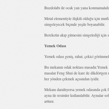
Buzdolabı ile ocak yan yana konmamalıdır.B
Metal elementiyle ilişkili olduğu için mut
simgeleyecek biçmde yeşile boyanabilir.
Bereketin akıp gitmesini simgelediği için s
Yemek Odası
Yemek odası geniş, rahat, çekici görünmel
Bu mekanın odak noktası masadır.Yemek ma
masalar Feng Shui de kare ile dikdörtgen m
her yönden çekmek açısından iyidir.
Mekanı daraltıyorsa yemek odasında çok fa
ayna ile resimler kullanılabilir. Aynalar sof
arttırır.