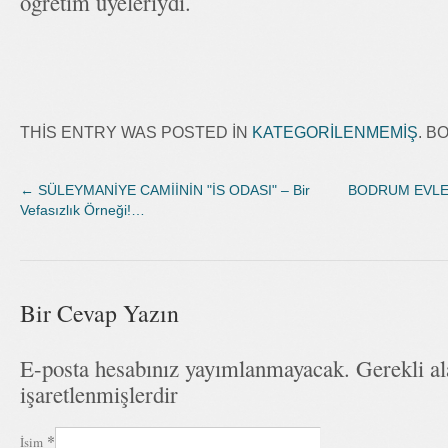
öğretim üyeleriydi.
THIS ENTRY WAS POSTED IN
KATEGORILENMEMIŞ
. 
←
SÜLEYMANİYE CAMİİNİN "İS ODASI" – Bir
BODRUM EVLER
Vefasızlık Örneği!…
Bir Cevap Yazın
E-posta hesabınız yayımlanmayacak. Gerekli a
işaretlenmişlerdir
*
İsim