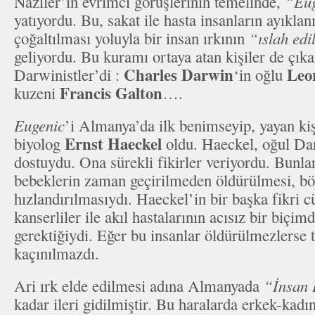
Naziler’in evrimci görüşlerinin temelinde,
“Eu
yatıyordu. Bu, sakat ile hasta insanların ayıklan
çoğaltılması yoluyla bir insan ırkının
“ıslah edi
geliyordu. Bu kuramı ortaya atan kişiler de çık
Charles Darwin
Leo
Darwinistler’di :
‘in oğlu
Francis Galton
kuzeni
….
Eugenic
’i Almanya’da ilk benimseyip, yayan kiş
Ernst Haeckel
biyolog
oldu. Haeckel, oğul Dar
dostuydu. Ona sürekli fikirler veriyordu. Bunlar
bebeklerin zaman geçirilmeden öldürülmesi, bö
hızlandırılmasıydı. Haeckel’in bir başka fikri c
kanserliler ile akıl hastalarının acısız bir biçi
gerektiğiydi. Eğer bu insanlar öldürülmezlerse
kaçınılmazdı.
Ari ırk elde edilmesi adına Almanyada
“İnsan 
kadar ileri gidilmiştir. Bu haralarda erkek-kadı