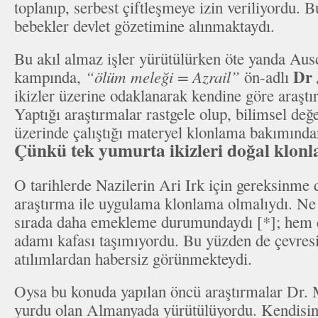
toplanıp, serbest çiftleşmeye izin veriliyordu.
bebekler devlet gözetimine alınmaktaydı.
Bu akıl almaz işler yürütülürken öte yanda Au
Dr 
kampında,
“ölüm meleği = Azrail”
ön-adlı
ikizler üzerine odaklanarak kendine göre araşt
Yaptığı araştırmalar rastgele olup, bilimsel de
üzerinde çalıştığı materyel klonlama bakımınd
Çünkü tek yumurta ikizleri doğal klonla
O tarihlerde Nazilerin Ari Irk için gereksinme 
araştırma ile uygulama klonlama olmalıydı. Ne
sırada daha emekleme durumundaydı [*]; hem 
adamı kafası taşımıyordu. Bu yüzden de çevresi
atılımlardan habersiz görünmekteydi.
Oysa bu konuda yapılan öncü araştırmalar Dr. 
yurdu olan Almanyada yürütülüyordu. Kendisine