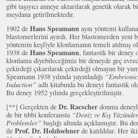
gibi taşıyıcı anneye aktarılarak genetik olarak bi
meydana getirilmektedir.
Hans Speamann
1902 de
aynı yöntemi kullan
blastomerlerini ayırdı. Her blastomerden yeni 
yöntemin keşfiyle klonlamanın temeli atılmış 
Hans Speamann
1938 de
, fantastik bir deney 
klonlama diyebileceğimiz bir deneyde geç evre
çekirdeği çıkarılarak çekirdeği olmayan bir yum
Speamann 1938 yılında yayınladığı
“Embrionic
Induction”
adlı kitabında bu deneyi fantastik ol
Bu deney 1952 yılında gerçekleştirilmiştir.
Dr. Racscher
[**] Gerçekten de
donma deneyle
de bir tıbbi konferansta
“Deniz ve Kış Yüzünden 
Problemler”
başlığı altında açıklamıştır. Bu d
Prof. Dr. Holzloehner
ile
de katıldılar. Her ik