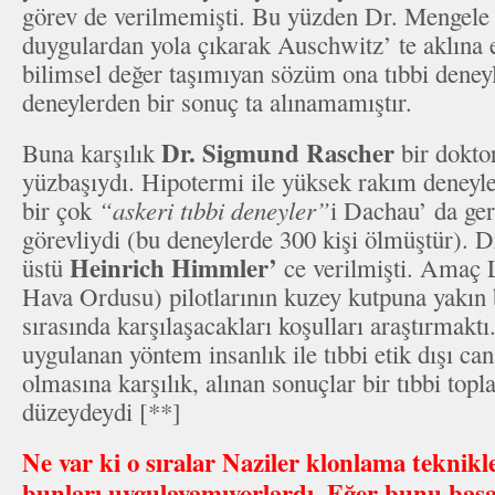
görev de verilmemişti. Bu yüzden Dr. Mengele 
duygulardan yola çıkarak Auschwitz’ te aklına es
bilimsel değer taşımıyan sözüm ona tıbbi deney
deneylerden bir sonuç ta alınamamıştır.
Dr. Sigmund Rascher
Buna karşılık
bir doktor
yüzbaşıydı. Hipotermi ile yüksek rakım deneyle
bir çok
“askeri tıbbi deneyler”
i Dachau’ da ger
görevliydi (bu deneylerde 300 kişi ölmüştür). D
Heinrich Himmler’
üstü
ce verilmişti. Amaç L
Hava Ordusu) pilotlarının kuzey kutpuna yakın 
sırasında karşılaşacakları koşulları araştırmakt
uygulanan yöntem insanlık ile tıbbi etik dışı ca
olmasına karşılık, alınan sonuçlar bir tıbbi topl
düzeydeydi [**]
Ne var ki o sıralar Naziler klonlama teknikle
bunları uygulayamıyorlardı. Eğer bunu başar