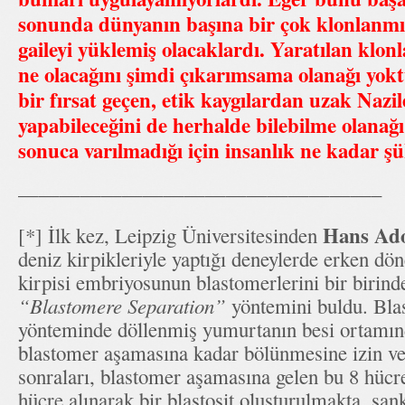
sonunda dünyanın başına bir çok klonlanmı
gaileyi yüklemiş olacaklardı. Yaratılan klon
ne olacağını şimdi çıkarımsama olanağı yokt
bir fırsat geçen, etik kaygılardan uzak Nazil
yapabileceğini de herhalde bilebilme olanağı
sonuca varılmadığı için insanlık ne kadar şü
—————————————————–
Hans Ado
[*] İlk kez, Leipzig Üniversitesinden
deniz kirpikleriyle yaptığı deneylerde erken dö
kirpisi embriyosunun blastomerlerini bir birind
“Blastomere Separation”
yöntemini buldu. Bla
yönteminde döllenmiş yumurtanın besi ortamın
blastomer aşamasına kadar bölünmesine izin ve
sonraları, blastomer aşamasına gelen bu 8 hücre
hücre alınarak bir blastosit oluşturulmakta, san