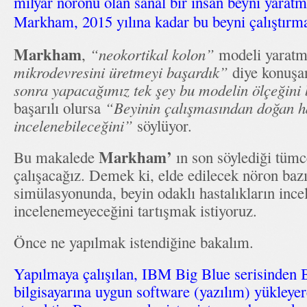
milyar nöronu olan sanal bir insan beyni yarat
Markham, 2015 yılına kadar bu beyni çalıştırma
Markham
,
“neokortikal kolon”
modeli yaratm
mikrodevresini üretmeyi başardık”
diye konuş
sonra yapacağımız tek şey bu modelin ölçeğin
başarılı olursa
“Beyinin çalışmasından doğan ha
incelenebileceğini”
söylüyor.
Markham’
Bu makalede
ın son söylediği tüm
çalışacağız. Demek ki, elde edilecek nöron baz
simülasyonunda, beyin odaklı hastalıkların ince
incelenemeyeceğini tartışmak istiyoruz.
Önce ne yapılmak istendiğine bakalım.
Yapılmaya çalışılan, IBM Big Blue serisinden
bilgisayarına uygun software (yazılım) yükleyer