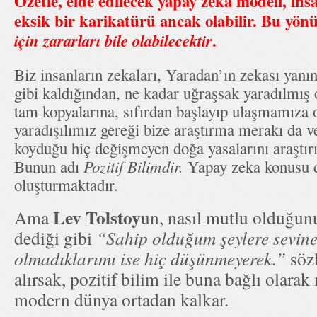
Özetle, elde edilecek yapay zeka modeli, insa
eksik bir karikatürü ancak olabilir. Bu yön
.
için zararları bile olabilecektir
Biz insanların zekaları, Yaradan’ın zekası yanı
gibi kaldığından, ne kadar uğraşsak yaradılmış 
tam kopyalarına, sıfırdan başlayıp ulaşmamıza
yaradışılımız gereği bize araştırma merakı da v
koyduğu hiç değişmeyen doğa yasalarını araştır
Bunun adı
Pozitif Bilimdir.
Yapay zeka konusu da
oluşturmaktadır.
Lev Tolstoy
Ama
un, nasıl mutlu olduğun
dediği gibi
“Sahip olduğum şeylere sevine
olmadıklarımı ise hiç düşünmeyerek.”
sözl
alırsak, pozitif bilim ile buna bağlı olara
modern dünya ortadan kalkar.