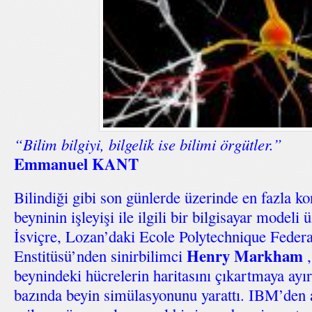
“Bilim bilgiyi, bilgelik ise bilimi örgütler.”
Emmanuel KANT
Bilindiği gibi son günlerde üzerinde en fazla k
beyninin işleyişi ile ilgili bir bilgisayar modeli
İsviçre, Lozan’daki Ecole Polytechnique Federa
Henry Markham
Enstitüsü’nden sinirbilimci
,
beynindeki hücrelerin haritasını çıkartmaya ayı
bazında beyin simülasyonunu yarattı. IBM’den a