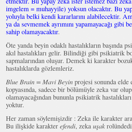
etmektir. Bu yapay zeka ister istemez bazı zeka 
imgelem = muhayyile) yoksun olacaktır. Bu ya
yoluyla belki kendi kararlarını alabilecektir. A
ya da sevmemek ayrımını yapamayacağı gibi bell
sahip olamayacaktır
.
Öte yanda beyin odaklı hastalıkların başında psi
akıl hastalıkları gelir. Bilindiği gibi psikiatrik 
sapmalarından oluşur. Demek ki karakter bozuk
hastalıklarda gözlemleriz.
Blue Brain = Mavi Beyin
projesi sonunda elde 
kopyasında, sadece bir bölümüyle zeka var olup
olamayacağından bununla psikiatrik hastalıklar
yoktur.
Her zaman söylemişizdir : Zeka ile karakter aras
Bu ilişkide karakter
efendi
, zeka
uşak
rolündedi