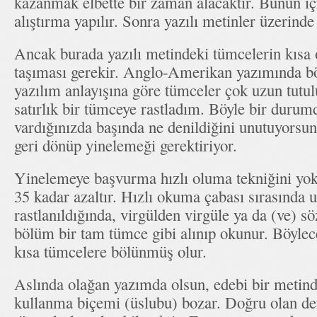
kazanmak elbette bir zaman alacaktır. Bunun iç
alıştırma yapılır. Sonra yazılı metinler üzerinde
Ancak burada yazılı metindeki tümcelerin kısa 
taşıması gerekir. Anglo-Amerikan yazımında bö
yazılım anlayışına göre tümceler çok uzun tutul
satırlık bir tümceye rastladım. Böyle bir duru
vardığınızda başında ne denildiğini unutuyors
geri dönüp yinelemeği gerektiriyor.
Yinelemeye başvurma hızlı oluma tekniğini yo
35 kadar azaltır. Hızlı okuma çabası sırasında 
rastlanıldığında, virgülden virgüle ya da (ve) 
bölüm bir tam tümce gibi alınıp okunur. Böyle
kısa tümcelere bölünmüş olur.
Aslında olağan yazımda olsun, edebi bir metin
kullanma biçemi (üslubu) bozar. Doğru olan der