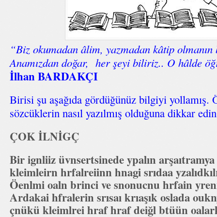
“Biz okumadan âlim, yazmadan kâtip olmanın bü
Anamızdan doğar, her şeyi biliriz.. O hâlde 
İlhan BARDAKÇI
Birisi şu aşağıda gördüğünüz bilgiyi yollamış.
sözcüklerin nasıl yazılmış olduğuna dikkar ed
ÇOK İLNİGÇ
Bir ignliiz üvnsertsinede ypalın arşaıtramya
kleimleirn hrfalreiinn hnagi srıdaa yzalıdkıl
Öenlmi oaln brinci ve snonucnu hrfain yren
Ardakai hfralerin srısaı krıaşık oslada ou
çnükü kleimlrei hraf hraf deiğl btüün oala