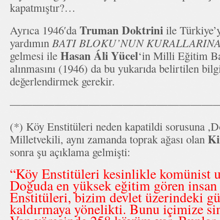
kapatmıştır?…
Truman Doktrini
Ayrıca 1946′da
ile Türkiye’
yardımın
BATI BLOKU’NUN KURALLARIN
Hasan Áli Yücel
gelmesi ile
‘in Milli Eğitim B
alınmasını (1946) da bu yukarıda belirtilen bilgi
değerlendirmek gerekir.
——————————————————
(*) Köy Enstitüleri neden kapatildi sorusuna
Ki
Milletvekili, aynı zamanda toprak ağası olan
sonra şu açıklama gelmişti:
“Köy Enstitüleri kesinlikle komünist 
Doğuda en yüksek eğitim gören insan
Enstitüleri, bizim devlet üzerindeki 
kaldırmaya yönelikti. Bunu içimize s