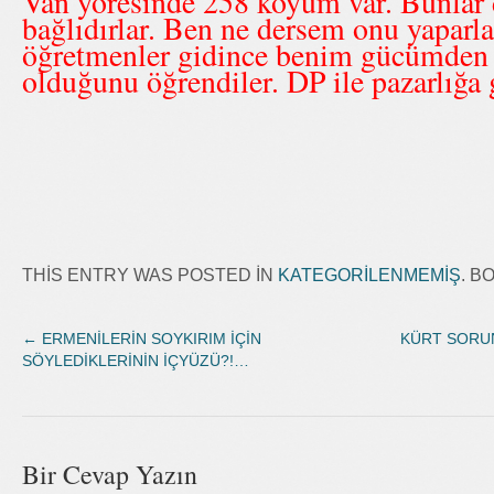
Van yöresinde 258 köyüm var. Bunlar 
bağlıdırlar. Ben ne dersem onu yaparl
öğretmenler gidince benim gücümden 
olduğunu öğrendiler. DP ile pazarlığa 
THIS ENTRY WAS POSTED IN
KATEGORILENMEMIŞ
. 
←
ERMENİLERİN SOYKIRIM İÇİN
KÜRT SORUN
SÖYLEDİKLERİNİN İÇYÜZÜ?!…
Bir Cevap Yazın