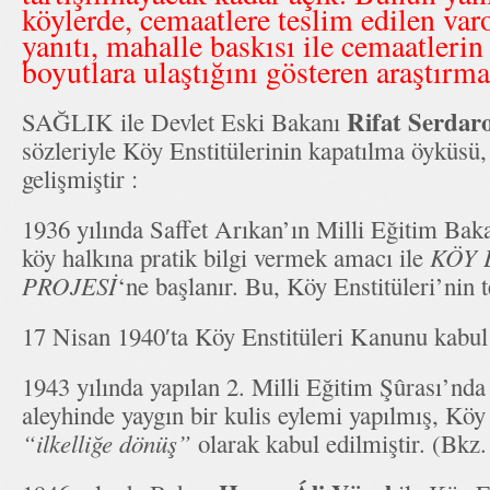
köylerde, cemaatlere teslim edilen va
yanıtı, mahalle baskısı ile cemaatleri
boyutlara ulaştığını gösteren araştırm
Rifat Serdar
SAĞLIK ile Devlet Eski Bakanı
sözleriyle Köy Enstitülerinin kapatılma öyküsü, t
gelişmiştir :
1936 yılında Saffet Arıkan’ın Milli Eğitim Baka
köy halkına pratik bilgi vermek amacı ile
KÖY 
PROJESİ
‘ne başlanır. Bu, Köy Enstitüleri’n
17 Nisan 1940′ta Köy Enstitüleri Kanunu kabu
1943 yılında yapılan 2. Milli Eğitim Şûrası’nda
aleyhinde yaygın bir kulis eylemi yapılmış, Köy 
“ilkelliğe dönüş”
olarak kabul edilmiştir. (Bk