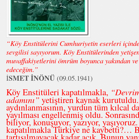
“Köy Enstitülerini Cumhuriyetin eserleri içinde 
sevgilisi sayıyorum. Köy Enstitülerinden yetişen
muvaffakiyetlerini ömrüm boyunca yakından ve
edeceğim.”
SMET İNÖNÜ
İ
(09.05.1941)
“Devrim
Köy Enstitüleri kapatılmakla,
adamını”
yetiştiren kaynak kurutuldu
aydınlanmasının, yurdun tüm kılcal d
yayılması engellenmiş oldu. Sonrasınd
biliyor, konuşuyor, yazıyor, yaşıyoruz.
kapatılmakla Türkiye ne kaybetti?… B
tartışılmayacak kadar açık. Bunun yan