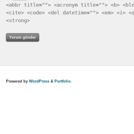
<abbr title=""> <acronym title=""> <b> <bl
<cite> <code> <del datetime=""> <em> <i> <
<strong>
Powered by
WordPress
&
Portfolio.