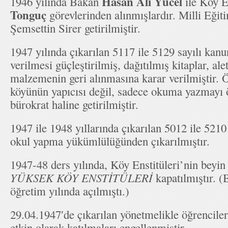
Hasan Áli Yücel
1946 yılında Bakan
ile Köy E
Tonguç
görevlerinden alınmışlardır. Milli Eğit
Şemsettin Sirer getirilmiştir.
1947 yılında çıkarılan 5117 ile 5129 sayılı kan
verilmesi güçleştirilmiş, dağıtılmış kitaplar, alet
malzemenin geri alınmasına karar verilmiştir.
köyünün yapıcısı değil, sadece okuma yazmayı ö
bürokrat haline getirilmiştir.
1947 ile 1948 yıllarında çıkarılan 5012 ile 5210 
okul yapma yükümlülüğünden çıkarılmıştır.
1947-48 ders yılında, Köy Enstitüleri’nin beyi
YÜKSEK KÖY ENSTİTÜLERİ
kapatılmıştır. 
öğretim yılında açılmıştı.)
29.04.1947′de çıkarılan yönetmelikle öğrencile
etkin olarak katılmaları engellenmiştir.