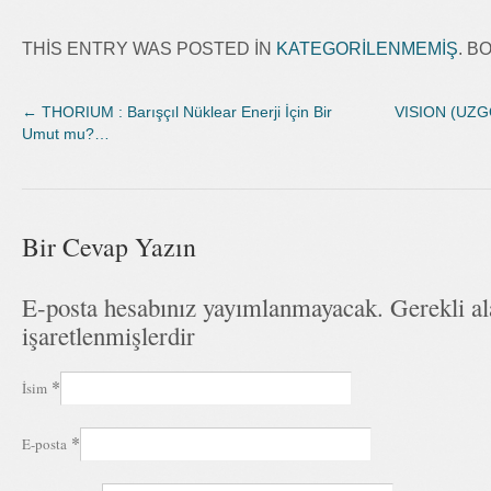
THIS ENTRY WAS POSTED IN
KATEGORILENMEMIŞ
. 
←
THORIUM : Barışçıl Nüklear Enerji İçin Bir
VISION (UZGÖ
Umut mu?…
Bir Cevap Yazın
E-posta hesabınız yayımlanmayacak. Gerekli a
işaretlenmişlerdir
*
İsim
*
E-posta