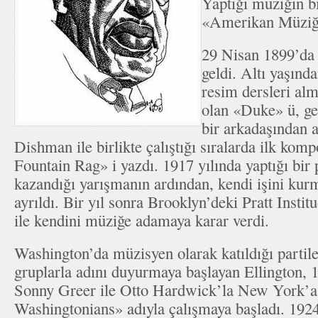
Yaptığı müziğin b
«Amerikan Müziği»
29 Nisan 1899’da
geldi. Altı yaşınd
resim dersleri al
olan «Duke» ü, ge
bir arkadaşından a
Dishman ile birlikte çalıştığı sıralarda ilk ko
Fountain Rag» i yazdı. 1917 yılında yaptığı bir p
kazandığı yarışmanın ardından, kendi işini kur
ayrıldı. Bir yıl sonra Brooklyn’deki Pratt Insti
ile kendini müziğe adamaya karar verdi.
Washington’da müzisyen olarak katıldığı partiler 
gruplarla adını duyurmaya başlayan Ellington, 1
Sonny Greer ile Otto Hardwick’la New York’a
Washingtonians» adıyla çalışmaya başladı. 1924 