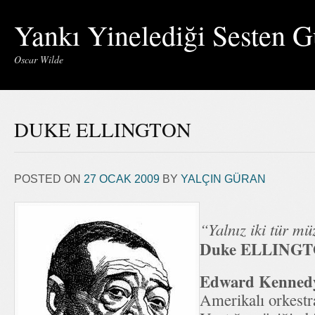
Yankı Yinelediği Sesten G
Oscar Wilde
DUKE ELLINGTON
POSTED ON
27 OCAK 2009
BY
YALÇIN GÜRAN
“Yalnız iki tür müz
Duke ELLING
Edward Kennedy
Amerikalı orkestra