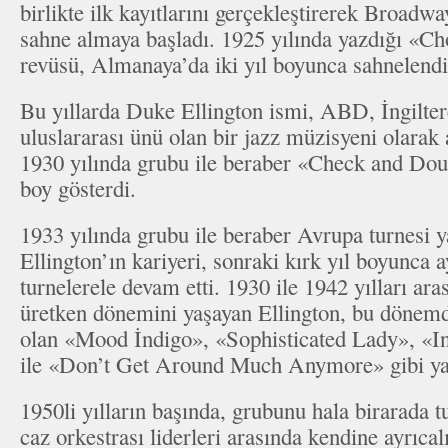
birlikte ilk kayıtlarını gerçekleştirerek Broadwa
sahne almaya başladı. 1925 yılında yazdığı «Ch
revüsü, Almanaya’da iki yıl boyunca sahnelendi
Bu yıllarda Duke Ellington ismi, ABD, İngilter
uluslararası ünü olan bir jazz müzisyeni olarak
1930 yılında grubu ile beraber «Check and Do
boy gösterdi.
1933 yılında grubu ile beraber Avrupa turnesi
Ellington’ın kariyeri, sonraki kırk yıl boyunca
turnelerele devam etti. 1930 ile 1942 yılları ara
üretken dönemini yaşayan Ellington, bu dönemde
olan «Mood İndigo», «Sophisticated Lady», «I
ile «Don’t Get Around Much Anymore» gibi yapı
1950li yılların başında, grubunu hala birarada t
caz orkestrası liderleri arasında kendine ayrıcal