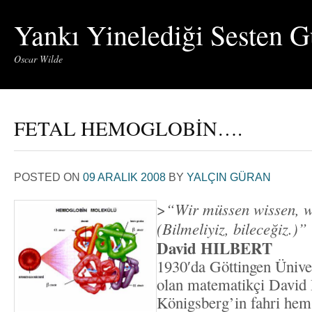
Yankı Yinelediği Sesten G
Oscar Wilde
FETAL HEMOGLOBİN….
POSTED ON
09 ARALIK 2008
BY
YALÇIN GÜRAN
>
“Wir müssen wissen, w
(Bilmeliyiz, bileceğiz.)”
David HILBERT
1930′da Göttingen Ünive
olan matematikçi David H
Königsberg’in fahri hemş