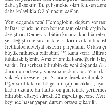
daha yüksektir. Bu gelişmekte olan fetusun an
daha kolaylıkla O2 almasını sağlar.
Yeni doğanda fetal Hemoglobin, doğum sonrası
haftası içinde hemen hemen tam olarak ergin h
değiştirir. Demek ki bütün kırmızı kan hücreler
yer değiştirme sırasında eski kırmızı kan hücrel
(retiküloendotelyal sistem) parçalanır. Ortaya
büyük miktarda bilirubini (*) kana verir. Biliru
tutularak işlenir. Ama ortamda karaciğerin işle
vardır. Bu serbest bilirubin de yeni doğanda
fiz
durumun ortaya çıkmasına neden olur. Yeni doğ
yüksek düzeye erişir. Sonra giderek azalarak 8 
Eğer sarılık karın bölgesini aşıp bacaklara, aya
kadar uzanıp, bir hafta- on gün içinde gerileme
bilirubin düzeyi sürekli 22 mg/dLt geçerse
Kern
beyinde hasar yapan durum ortaya çıkabilir.