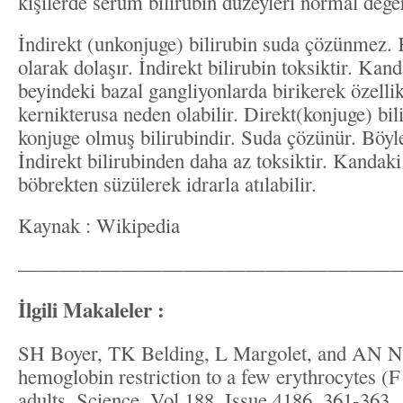
kişilerde serum bilirubin düzeyleri normal değerl
İndirekt (unkonjuge) bilirubin suda çözünmez.
olarak dolaşır. İndirekt bilirubin toksiktir. Kand
beyindeki bazal gangliyonlarda birikerek özelli
kernikterusa neden olabilir. Direkt(konjuge) bil
konjuge olmuş bilirubindir. Suda çözünür. Böylec
İndirekt bilirubinden daha az toksiktir. Kandaki
böbrekten süzülerek idrarla atılabilir.
Kaynak : Wikipedia
———————————————————
İlgili Makaleler :
SH Boyer, TK Belding, L Margolet, and AN No
hemoglobin restriction to a few erythrocytes (
adults. Science, Vol 188, Issue 4186, 361-363.