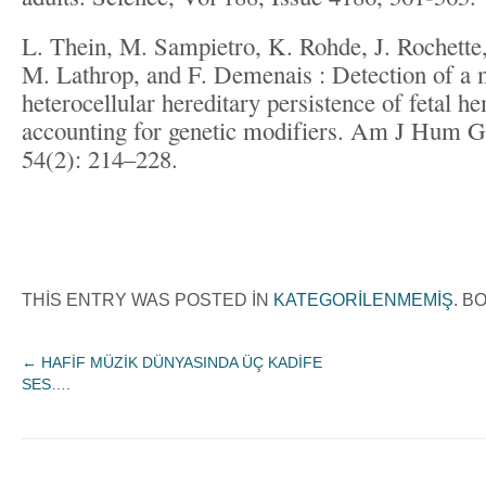
L. Thein, M. Sampietro, K. Rohde, J. Rochette,
M. Lathrop, and F. Demenais : Detection of a 
heterocellular hereditary persistence of fetal h
accounting for genetic modifiers. Am J Hum G
54(2): 214–228.
THIS ENTRY WAS POSTED IN
KATEGORILENMEMIŞ
. 
←
HAFİF MÜZİK DÜNYASINDA ÜÇ KADİFE
SES….