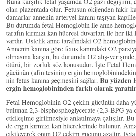
Buna karşılık fetal yaşamda O2 gazı değişimi, 
olan plazentada olur. Fetusun okijenden fakir ka
damarlar annenin arteryel kanını taşıyan kapiller
Bu durumda fetal Hemoglobin ile anne hemoglob
tarafın kırmızı kan hücresi duvarları ile her iki 
vardır. Üstelik anne tarafındaki O2 hemoglobin
Annenin kanına göre fetus kanındaki O2 parsiy
olmasına karşın, bu durumda O2 alış-verişinde,
ötürü, bir zorluk söz konusudur. İşte Fetal H
gücünün (afinitesinin) ergin hemoglobinindeki
Bu yüzden F
nin fetus kanına geçmesini sağlar.
ergin hemoglobininden farklı olarak yaratılm
Fetal Hemoglobinin O2 çekim gücünün daha yü
bulunan 2,3-bisphosphoglycerate (2,3-BPG ya 
etkileşime girilmesiyle anlatılmaya çalışılır. 
de ergin kırmızı kan hücrelerinde bulunur. Am
etkileyerek onun O2 çekim gücünü azaltır, Fet