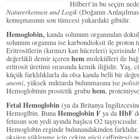
Hilbert’in bu seçim nede
Naturerkennen und Logik
(Doğanın Anlaşılması
konuşmasının son tümcesi yukardaki gibidir.
Hemoglobin,
kanda solunum organından dokula
solunum organına ise karbondioksit ile proton t
Eritrositlerin (kırmızı kan hücreleri) içerisinde
hem
değerlikli demir içeren
molekülleri ile bağl
eritrosit üretimi sırasında kemik iliğidir. Yaş, ci
küçük farklılıklarla da olsa kanda belli bir değ
anemi
, yüksek miktarda bulunmasına ise
polisi
hem
Hemoglobinin prostetik grubu
, proteiniys
Fetal Hemoglobin
(ya da Britanya İngilizcesin
Hemoglobin F
HbF
Hemoglbin. Buna
ya da
de
fetusun son yedi ayında başlıca O2 taşıyıcısıdır
Hemoglobin erginde bulunandakinden farklıdır
oksijen yüklenme için çekim gücü (affinitesi)