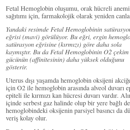
Fetal Hemoglobin oluşumu, orak hücreli anemi g
sağıtımı için, farmakolojik olarak yeniden canlan
Yandaki resimde Fetal Hemoglobinin satürasyo
eğrisi (mavi) görülüyor. Bu eğri, ergin hemogl
satürasyon eğrisine (kırmızı) göre daha sola
kaymıştır. Bu da Fetal Hemoglobinin O2 çekim
gücünün (affinitesinin) daha yüksek olduğunu
gösterir.
Uterus dışı yaşamda hemoglobin oksijeni akciğ
için O2 ile hemoglobin arasında alveol duvarı ep
epiteli ile kırmızı kan hücresi duvarı vardır. A
içinde serbest gaz halinde olup bir yere bağlı d
hemoglobindeki oksijenin parsiyel basıncı da d
veriş kolay olur.