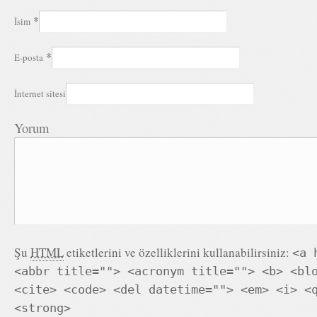
*
İsim
*
E-posta
İnternet sitesi
Yorum
Şu
HTML
etiketlerini ve özelliklerini kullanabilirsiniz:
<a 
<abbr title=""> <acronym title=""> <b> <bl
<cite> <code> <del datetime=""> <em> <i> <
<strong>