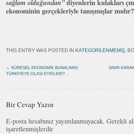
diyenlerin kulakları çı
sağlam olduğundan”
ekonominin gerçekleriyle tanışmışlar mıdı
THIS ENTRY WAS POSTED IN
KATEGORILENMEMIŞ
. 
←
KÜRESEL EKONOMİK BUNALIMIN
SINIR KARAK
TÜRKİYEYE OLASI ETKİLERİ?…
Bir Cevap Yazın
E-posta hesabınız yayımlanmayacak. Gerekli a
işaretlenmişlerdir