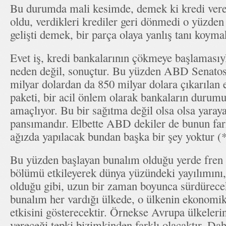
Bu durumda mali kesimde, demek ki kredi veren
oldu, verdikleri krediler geri dönmedi o yüzd
gelişti demek, bir parça olaya yanlış tanı koy
Evet iş, kredi bankalarının çökmeye başlaması
neden değil, sonuçtur. Bu yüzden ABD Senato
milyar dolardan da 850 milyar dolara çıkarıla
paketi, bir acil önlem olarak bankaların durum
amaçlıyor. Bu bir sağıtma değil olsa olsa yaraya
pansımandır. Elbette ABD dekiler de bunun far
ağızda yapılacak bundan başka bir şey yoktur (*
Bu yüzden başlayan bunalım olduğu yerde fren
bölümü etkileyerek dünya yüzündeki yayılımını
olduğu gibi, uzun bir zaman boyunca sürdürecek
bunalım her vardığı ülkede, o ülkenin ekonomik
etkisini gösterecektir. Örnekse Avrupa ülkeleri
vereceği tepki bizimkinden farklı olacaktır. Dah