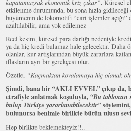
kapatamazsak ekonomik kriz çıkar”
. Küresel 
etkilenme durumunda, bu sona hızla gidileceği 
büyümenin de lokomotifi “cari işlemler açığı” 
azaltılabilir, ama yok edilemez
Reel kesim, küresel para darlığı nedeniyle kred
ya da hiç kredi bulamaz hale gelecektir. Daha ö
olanlar, kur artışlarından büyük zararlara katla
iflasların ayrı bir gerekçesi olur.
Özetle,
“Kaçmaktan kovalamaya hiç olanak ol
Şimdi, bana bir “AKLI EVVEL” çıkıp da, bo
etrafiyle anlatmak koşuluyla,
“Bu tablonun n
söylemini,
bulup Türkiye yararlanabilecektir”
bulunursa benimle birlikte bütün ulusu sevi
Hep birlikte beklemekteyiz!!..