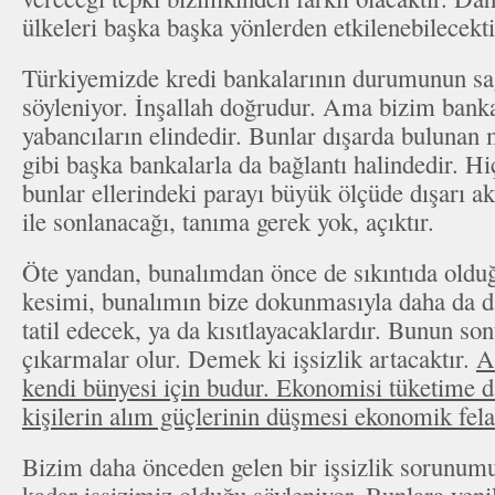
ülkeleri başka başka yönlerden etkilenebilecekti
Türkiyemizde kredi bankalarının durumunun s
söyleniyor. İnşallah doğrudur. Ama bizim bank
yabancıların elindedir. Bunlar dışarda bulunan 
gibi başka bankalarla da bağlantı halindedir. H
bunlar ellerindeki parayı büyük ölçüde dışarı 
ile sonlanacağı, tanıma gerek yok, açıktır.
Öte yandan, bunalımdan önce de sıkıntıda olduğ
kesimi, bunalımın bize dokunmasıyla daha da dar
tatil edecek, ya da kısıtlayacaklardır. Bunun so
çıkarmalar olur. Demek ki işsizlik artacaktır.
A
kendi bünyesi için budur. Ekonomisi tüketime 
kişilerin alım güçlerinin düşmesi ekonomik fela
Bizim daha önceden gelen bir işsizlik sorunumu