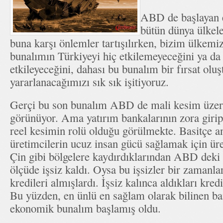
ABD de başlayan 
bütün dünya ülkele
buna karşı önlemler tartışılırken, bizim ülkemiz
bunalımın Türkiyeyi hiç etkilemeyeceğini ya da
etkileyeceğini, dahası bu bunalım bir fırsat olu
yararlanacağımızı sık sık işitiyoruz.
Gerçi bu son bunalım ABD de mali kesim üzer
görünüyor. Ama yatırım bankalarının zora girip
reel kesimin rolü olduğu görülmekte. Basitçe a
üretimcilerin ucuz insan gücü sağlamak için üre
Çin gibi bölgelere kaydırdıklarından ABD deki 
ölçüde işsiz kaldı. Oysa bu işsizler bir zamanl
kredileri almışlardı. İşsiz kalınca aldıkları kred
Bu yüzden, en ünlü en sağlam olarak bilinen ba
ekonomik bunalım başlamış oldu.