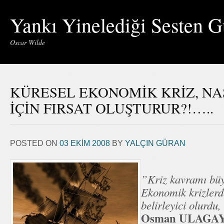
Yankı Yinelediği Sesten G
Oscar Wilde
KÜRESEL EKONOMİK KRİZ, NA
İÇİN FIRSAT OLUŞTURUR?!…..
POSTED ON
03 EKIM 2008
BY
YALÇIN GÜRAN
”Kriz kavramı büy
Ekonomik krizlerde
belirleyici olurdu,
Osman ULAGA