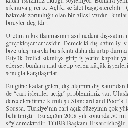
kadar işsizimiz olduğu söyleniyor. Bunlara yenil
sıkıntıya gireriz. Açlık, sefalet başgösterebilir.
bakmak zorunluğu olan bir ailesi vardır. Bunlar
bireyler değildir.
Üretimin kısıtlanmasının asıl nedeni dış-satımı
gerçekleşememesidir. Demek ki dış-satım işi sı
bize ulaşmasıyla bu sıkıntı daha da artıp durma 
Büyük üretici sıkıntıya girip iş yerini kapatır ya
ederse, bunlara mal üretip veren küçük işyerleri
sonuçla karşılaşırlar.
Bu güne kadar gelen, dış-alşımın dış-satımdan f
de “cari işlemler açığı” problemimiz var. Ulusl
derecelendirme kuruluşu Standard and Poor’s Tü
Soussa, Türkiye’nin cari açık düzeyinin çok y
belirtmiştir. Bu açığın 2008 yılı sonunda 50 mil
söylenmektedir. TOBB Başkanı Hisarcıklıoğlu,