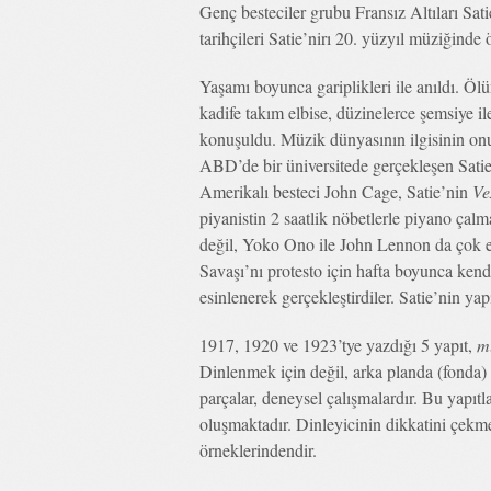
Genç besteciler grubu Fransız Altıları Sat
tarihçileri Satie’nirı 20. yüzyıl müziğinde 
Yaşamı boyunca gariplikleri ile anıldı. Öl
kadife takım elbise, düzinelerce şemsiye i
konuşuldu. Müzik dünyasının ilgisinin onu
ABD’de bir üniversitede gerçekleşen Satie 
Amerikalı besteci John Cage, Satie’nin
Ve
piyanistin 2 saatlik nöbetlerle piyano çal
değil, Yoko Ono ile John Lennon da çok e
Savaşı’nı protesto için hafta boyunca ken
esinlenerek gerçekleştirdiler. Satie’nin ya
1917, 1920 ve 1923’tye yazdığı 5 yapıt,
m
Dinlenmek için değil, arka planda (fonda) 
parçalar, deneysel çalışmalardır. Bu yapıtl
oluşmaktadır. Dinleyicinin dikkatini çekm
örneklerindendir.