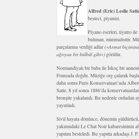
Alfred (Eric) Leslie Sati
besteci, piyanist.
Piyano eserleri, tiyatro il
bulunan, minimalisttir. Mü
parçalarına verdiği adlar
(«Armut biçimind
ağrıyan bir bülbül gibi»)
görülür.
Normandiyalı bir baba ile İskoç bir anne
Fransada doğdu. Müziğe org çalarak başlad
daha sonra Paris Konservatuarı’nda Albert 
Satie, 8 yıl sonra 1886’da konservatuardan
bronşite yakalandı. Bu nedenle ordudan ay
yayınladı.
Sivil hayata dönünce, dönemin güldürücü, 
yakınındaki Le Chat Noir kabaresininin a
yapıtını besteledi. Bu yapıtta arkadaşı J. P