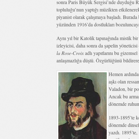
sonra Paris Büyük Sergisi’nde duyduğu R
topluluğu’nun yaptığı müzikten etkilener
piyanist olarak çalışmaya başladı. Burada 
yüzünden 1916’da dostlukları bozuluncaya 
Aynı yıl bir Katolik tapınağında mistik bir
izleyicisi, daha sonra da şapelin yöneticisi
la Rose-Croix
adlı yapıtlarını bu gizemsel (
anlaşmazlığa düştü. Özgürlüğünü bildirere
Hemen ardında
aşkı olan ress
Valadon, bir po
Ancak bu armağa
dönemde ruhunu 
1893-1895’te ke
dönemde dinsel 
yazdı. 1895’te,