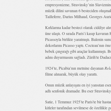
empresyonizme, Stravinsky’nin Slavizmine,
müzik dilini savunan 6 besteciden oluşm
Tailleferre, Darius Milhaud, Georges Auric
Kırklarına kadar besteci olarak ciddiye al
üne ulaştı. O sırada Paris’i kasıp kavuran
Picassoyla birlikte yaratmıştı. Balenin su
dekorlarını Picasso yaptı. Cocteau’nın öner
bebek çıngırağı gibi araçlar kullanmıştı. B
adını duyurmasını sağladı. Zürih’te Dadacıl
1924’te, Picabia’nın metnine dayanan
Rel
filme alınarak, büyük olay yarattı.
Onun müzik anlayışını en iyi yansıtan eseri
adlı senfonik dramadır. Bu eser Stravinsky
Satie, 1 Temmuz 1925’te Paris’te bir hasta
kitleler tarafından sevilmese de özellikle 