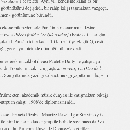
n
Vexations
’i besteledi. Aynı yıl, kendisine kalan az bir
 görüntüsünü değiştirdi, bir rahip kılığı taşımaktan vazgeçti,
ilmen» görünümüne büründü.
 ekonomik nedenlerle Paris’in bir kenar mahallesine
bir evde
Pièces froides (Soğuk odalar)
’ı besteledi. Her gün,
karak Paris’in içine kadar 10 km yürüyerek gittiği, çeşitli
aptığı, gece aynı biçimde döndüğü bilinmektedir.
on vererek müzikhol divası Paulette Darty ile çalışmaya
erdi. Popüler müzik ile uğraştı.
Je te veux, La Diva de l’
di. Son yıllarında yazdığı cabaret müziği yapıtlarının hepsini
örülmekten, akademik müzik dünyası ile çatışmaktan bıktığı
ontrpuan çalıştı. 1908’de diplomasını aldı.
asso, Francis Picabia, Maurice Ravel, Igor Stravinsky ile
le birlikte her ne kadar grup ile birlikte sayılmasa da
Les
cusu oldu. Bu grup, Ravel ile Debussy’de görülen