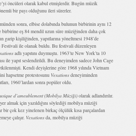
ie’yi öncüleri olarak kabul etmişlerdir. Bugün müzik
önemli bir payı olduğunu ileri sürerler.
ümünden sonra, elbise dolabında bulunun birbirinin aynı 12
le birbirine eş 84 mendil uzun süre müziğinden daha çok
n garip kişiliğinden, yapıtlarına yöneltmesi 1948’de
Festivali ile olanak buldu. Bu festivali düzenleyen
xations
adlı yapıtını duymuştu. 1963’te New York’ta 10
ması ile yapıt seslendirildi. Bu deneyimden sadece John Cage
tkilenmişti. Kendi deyişlerine göre 1968 yılında Vietnam
dini hapsetme protestosunu
Vexations
deneyiminden
pıtları, 1960’lardan sonra popüler oldu.
usique d’ameublement (Mobilya Müziği)
olarak adlandırılır.
yer almak için yazıldığını söylediği mobilya müziği
ar bir çok kez yinelenen birkaç ölçülük kısa parçalardan
emeye çalışır.
Vexations
da, mobilya müziği