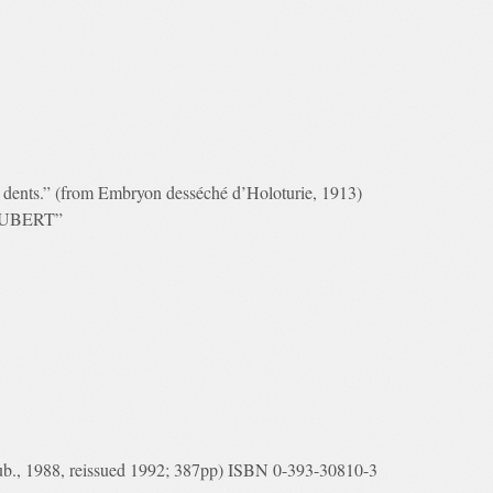
 dents.” (from Embryon desséché d’Holoturie, 1913)
SCHUBERT”
Pub., 1988, reissued 1992; 387pp) ISBN 0-393-30810-3