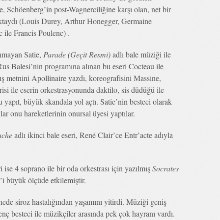
 Schöenberg’in post-Wagnerciliğine karşı olan, net bir
aktaydı (Louis Durey, Arthur Honegger, Germaine
 ile Francis Poulenc) .
ınmayan Satie,
Parade (Geçit Resmi)
adlı bale müziği ile
 Rus Balesi’nin programına alınan bu eseri Cocteau ile
nuş metnini Apollinaire yazdı, koreografisini Massine,
isi ile eserin orkestrasyonunda daktilo, sis düdüğü ile
u yapıt, büyük skandala yol açtı. Satie’nin besteci olarak
ar onu hareketlerinin onursal üyesi yaptılar.
ache
adlı ikinci bale eseri, René Clair’ce Entr’acte adıyla
 ise 4 soprano ile bir oda orkestrası için yazılmış
Socrates
’i büyük ölçüde etkilemiştir.
nede siroz hastalığından yaşamını yitirdi. Müziği geniş
genç besteci ile müzikçiler arasında pek çok hayranı vardı.