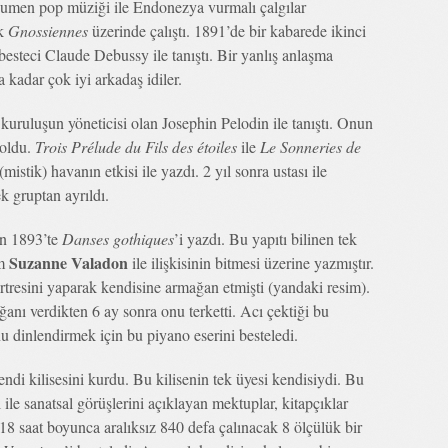
umen pop müziği ile Endonezya vurmalı çalgılar
ek
Gnossiennes
üzerinde çalıştı. 1891’de bir kabarede ikinci
besteci Claude Debussy ile tanıştı. Bir yanlış anlaşma
kadar çok iyi arkadaş idiler.
 kuruluşun yöneticisi olan Josephin Pelodin ile tanıştı. Onun
 oldu.
Trois Prélude du Fils des étoiles
ile
Le Sonneries de
mistik) havanın etkisi ile yazdı. 2 yıl sonra ustası ile
k gruptan ayrıldı.
n 1893’te
Danses gothiques
’i yazdı. Bu yapıtı bilinen tek
Suzanne Valadon
am
ile ilişkisinin bitmesi üzerine yazmıştır.
rtresini yaparak kendisine armağan etmişti (yandaki resim).
nı verdikten 6 ay sonra onu terketti. Acı çektiği bu
dinlendirmek için bu piyano eserini besteledi.
ndi kilisesini kurdu. Bu kilisenin tek üyesi kendisiydi. Bu
ile sanatsal görüşlerini açıklayan mektuplar, kitapçıklar
 18 saat boyunca aralıksız 840 defa çalınacak 8 ölçülük bir