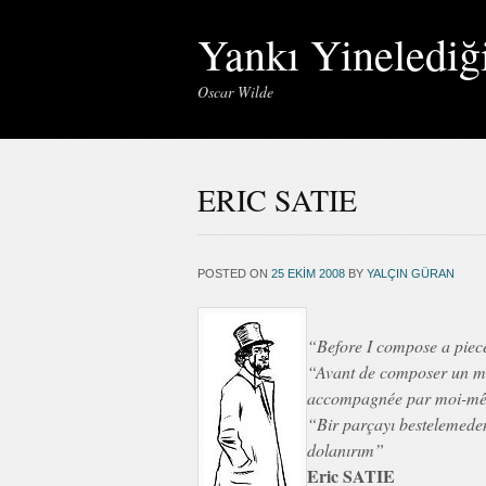
Yankı Yinelediğ
Oscar Wilde
ERIC SATIE
POSTED ON
25 EKIM 2008
BY
YALÇIN GÜRAN
“Before I compose a piece
“Avant de composer un mor
accompagnée par moi-m
“Bir parçayı bestelemeden
dolanırım”
Eric SATIE