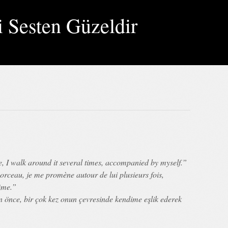
i Sesten Güzeldir
, I walk around it several times, accompanied by myself.”
ceau, je me promène autour de lui plusieurs fois,
ême.”
 önce, bir çok kez onun çevresinde kendime eşlik ederek