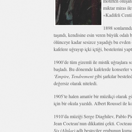
motiften oluşa
miktar miras ile
«Kadifeli Cent
1898 sonlarında
taşındı, kendisine esin veren büyük odalı 
ölünceye kadar sesizce yaşadığı bu evden çı
kafelere uğrayıp içki içtiği, bestelerini y
1900’de tüm gizemli ile mistik uğraşlara s
başladı. Bu dönemde kafelerde konserler v
‘Empire, Tendrement
gibi şarkılar bestele
değersiz olarak niteledi.
1905’te halen amatör bir müzikçi olarak g
için bir okula yazıldı. Albert Roussel ile k
1910’da müziği Serge Diaghilev, Pablo Pic
Jean Cocteau’nun dikkatini çekti. Cocteau i
Six (Altılar)
adlı besteciler grubunun kuru