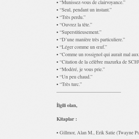
▪ “Munissez-vous de clairvoyance.”
▪ “Seul, pendant un instant.”
▪ “Très perdu.”
▪ “Ouvrez la tête.”
▪ “Superstitieusement.”
▪ “D’une manière très particuliere.”
▪ “Léger comme un œuf.”
▪ “Comme un rossignol qui aurait mal aux
▪ “Citation de la célèbre mazurka de 
▪ “Modéré, je vous prie.”
▪ “Un peu chaud.”
▪ “Très turc.”
—————————————
İlgili olan,
Kitaplar :
▪ Gillmor, Alan M., Erik Satie (Twayne 