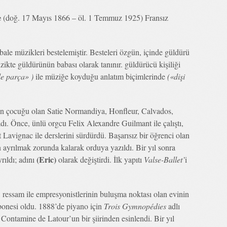
e
(doğ. 17 Mayıs 1866 – öl. 1 Temmuz 1925) Fransız
e bale müzikleri bestelemiştir. Besteleri özgün, içinde güldürü
zikte güldürünün babası olarak tanınır. güldürücü kişiliği
e parça» )
ile müziğe koyduğu anlatım biçimlerinde
(«dişi
nin çocuğu olan Satie Normandiya, Honfleur, Calvados,
ı. Önce, ünlü orgcu Felix Alexandre Guilmant ile çalıştı,
Lavignac ile derslerini sürdürdü. Başarısız bir öğrenci olan
 ayrılmak zorunda kalarak orduya yazıldı. Bir yıl sonra
(Eric)
rıldı; adını
olarak değiştirdi. İlk yapıtı
Valse-Ballet’
i
ressam ile empresyonistlerinin buluşma noktası olan evinin
bonesi oldu. 1888’de piyano için
Trois Gymnopédies
adlı
. Contamine de Latour’un bir şiirinden esinlendi. Bir yıl