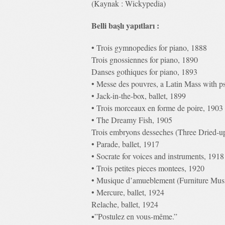
(Kaynak : Wickypedia)
Belli başlı yapıtları :
• Trois gymnopedies for piano, 1888
Trois gnossiennes for piano, 1890
Danses gothiques for piano, 1893
• Messe des pouvres, a Latin Mass with p
• Jack-in-the-box, ballet, 1899
• Trois morceaux en forme de poire, 1903
• The Dreamy Fish, 1905
Trois embryons desseches (Three Dried-u
• Parade, ballet, 1917
• Socrate for voices and instruments, 1918
• Trois petites pieces montees, 1920
• Musique d’amueblement (Furniture Mus
• Mercure, ballet, 1924
Relache, ballet, 1924
▪”Postulez en vous-même.”