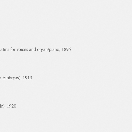
salms for voices and organ/piano, 1895
p Embryos), 1913
ic), 1920