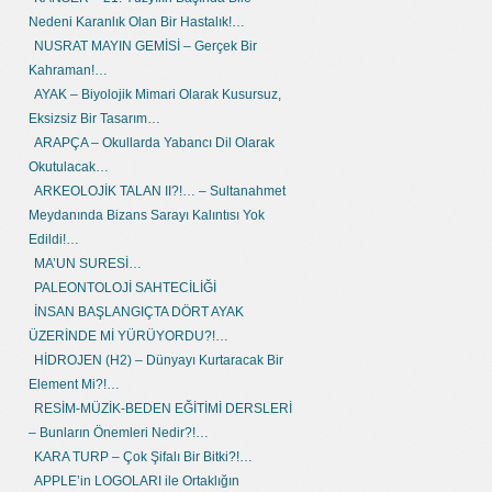
Nedeni Karanlık Olan Bir Hastalık!…
NUSRAT MAYIN GEMİSİ – Gerçek Bir
Kahraman!…
AYAK – Biyolojik Mimari Olarak Kusursuz,
Eksizsiz Bir Tasarım…
ARAPÇA – Okullarda Yabancı Dil Olarak
Okutulacak…
ARKEOLOJİK TALAN II?!… – Sultanahmet
Meydanında Bizans Sarayı Kalıntısı Yok
Edildi!…
MA’UN SURESİ…
PALEONTOLOJİ SAHTECİLİĞİ
İNSAN BAŞLANGIÇTA DÖRT AYAK
ÜZERİNDE Mİ YÜRÜYORDU?!…
HİDROJEN (H2) – Dünyayı Kurtaracak Bir
Element Mi?!…
RESİM-MÜZİK-BEDEN EĞİTİMİ DERSLERİ
– Bunların Önemleri Nedir?!…
KARA TURP – Çok Şifalı Bir Bitki?!…
APPLE’in LOGOLARI ile Ortaklığın