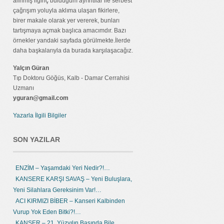
alınmış ilginç bulduğum ayrıntılar ile serbest
çağrışım yoluyla aklıma ulaşan fikirlere,
birer makale olarak yer vererek, bunları
tartışmaya açmak başlıca amacımdır. Bazı
örnekler yandaki sayfada görülmekte.İlerde
daha başkalarıyla da burada karşılaşacağız.
Yalçın Güran
Tıp Doktoru Göğüs, Kalb - Damar Cerrahisi
Uzmanı
yguran@gmail.com
Yazarla İlgili Bilgiler
SON YAZILAR
ENZİM – Yaşamdaki Yeri Nedir?!…
KANSERE KARŞI SAVAŞ – Yeni Buluşlara,
Yeni Silahlara Gereksinim Var!…
ACI KIRMIZI BİBER – Kanseri Kalbinden
Vurup Yok Eden Bitki?!…
KANSER – 21. Yüzyılın Başında Bile