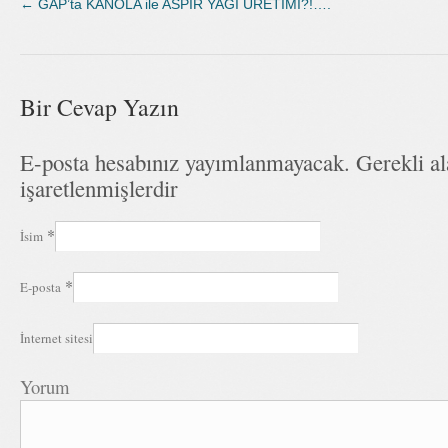
←
GAP’ta KANOLA ile ASPİR YAĞI ÜRETİMİ?!….
Bir Cevap Yazın
E-posta hesabınız yayımlanmayacak. Gerekli a
işaretlenmişlerdir
*
İsim
*
E-posta
İnternet sitesi
Yorum