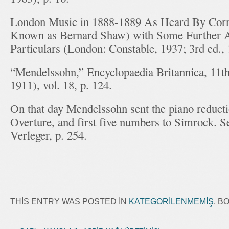
London Music in 1888-1889 As Heard By Corno
Known as Bernard Shaw) with Some Further A
Particulars (London: Constable, 1937; 3rd ed., 
“Mendelssohn,” Encyclopaedia Britannica, 11t
1911), vol. 18, p. 124.
On that day Mendelssohn sent the piano reducti
Overture, and first five numbers to Simrock. S
Verleger, p. 254.
THIS ENTRY WAS POSTED IN
KATEGORILENMEMIŞ
. 