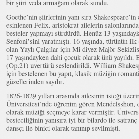
bir şiiri veda armağanı olarak sundu.
Goethe’nin şiirlerinin yanı sıra Shakespeare’in 
esinlenen Felix, aristokrat ailelerin salonların
besteler yapmayı sürdürdü. Henüz 13 yaşında
Senfoni’sini yaratmıştı. 16 yaşında, türünün ilk 
olan Yaylı Çalgılar için Mi diyez Majör Sekizlis
17 yaşındayken dahi çocuk olarak ünü yayıldı. 
(Op.21) uvertürü seslendirildi. William Shakes
için bestelenen bu yapıt, klasik müziğin roman
güzellerinden sayılır.
1826-1829 yılları arasında ailesinin isteği üzeri
Üniversitesi’nde öğrenim gören Mendelsshon, 
olarak müziği seçmeye karar vermiştir. Üniversi
besteciliğinin yanısıra iyi bir bilardo ile satranç
dansçı ile binici olarak tanınıp sevilmişti.