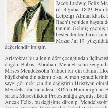
Jacob Ludwig Felix Me
(d. 3 Şubat 1809, Hamb
Leipzig) Alman klasik b
Bach’ı yeniden hayata d
tanınır. Gelmiş geçmiş 
bestecilerden birisi ka
Mozart’ın 19. yüzyıldak
değerlendirilmiştir.
Aristokrat bir ailenin dört çocuğundan üçüncü
doğdu. Babası Abraham Mendelssohn zengin bi
Moses Mendelssohn Yahudi bir din adamı, filoz
büyükbaba din adamı olsa, Alman yahudilerinin 
saygı görmek için din değiştirip Hristiyan olmal
Mendelssohn’un ailesi 1816’da Hamburg’dan Ber
sırada Musevilikten Protestanlığa geçmiş, Barth
Ancak Felix, bu değişime direnip, Mendelssoh