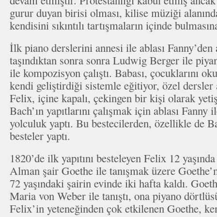
devam etmiştir. Protestanlığı kabul etmiş anca
gurur duyan birisi olması, kilise müziği alanınd
kendisini sıkıntılı tartışmaların içinde bulmasın
İlk piano derslerini annesi ile ablası Fanny’den 
taşındıktan sonra sonra Ludwig Berger ile piyano
ile kompozisyon çalıştı. Babası, çocuklarını o
kendi geliştirdiği sistemle eğitiyor, özel dersle
Felix, içine kapalı, çekingen bir kişi olarak yet
Bach’ın yapıtlarını çalışmak için ablası Fanny il
yolculuk yaptı. Bu bestecilerden, özellikle de B
besteler yaptı.
1820’de ilk yapıtını besteleyen Felix 12 yaşında
Alman şair Goethe ile tanışmak üzere Goethe’ni
72 yaşındaki şairin evinde iki hafta kaldı. Goet
Maria von Weber ile tanıştı, ona piyano dörtlüs
Felix’in yeteneğinden çok etkilenen Goethe, ke