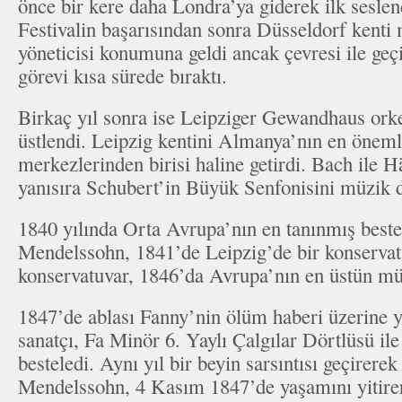
önce bir kere daha Londra’ya giderek ilk seslendi
Festivalin başarısından sonra Düsseldorf kenti
yöneticisi konumuna geldi ancak çevresi ile geç
görevi kısa sürede bıraktı.
Birkaç yıl sonra ise Leipziger Gewandhaus orke
üstlendi. Leipzig kentini Almanya’nın en önem
merkezlerinden birisi haline getirdi. Bach ile H
yanısıra Schubert’in Büyük Senfonisini müzik dü
1840 yılında Orta Avrupa’nın en tanınmış bestec
Mendelssohn, 1841’de Leipzig’de bir konserva
konservatuvar, 1846’da Avrupa’nın en üstün müz
1847’de ablası Fanny’nin ölüm haberi üzerine y
sanatçı, Fa Minör 6. Yaylı Çalgılar Dörtlüsü il
besteledi. Aynı yıl bir beyin sarsıntısı geçirerek
Mendelssohn, 4 Kasım 1847’de yaşamını yitirer