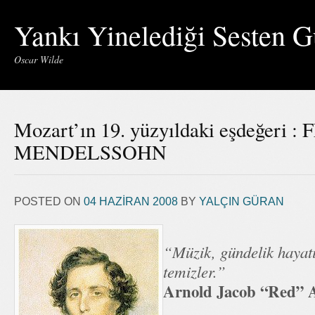
Yankı Yinelediği Sesten G
Oscar Wilde
Mozart’ın 19. yüzyıldaki eşdeğeri :
MENDELSSOHN
POSTED ON
04 HAZIRAN 2008
BY
YALÇIN GÜRAN
“Müzik, gündelik hayatı
temizler.”
Arnold Jacob “Red” 