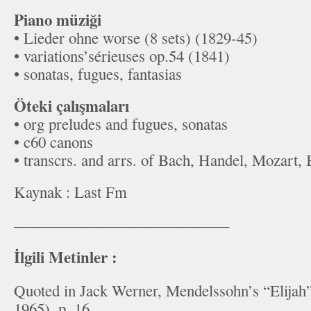
Piano müziği
• Lieder ohne worse (8 sets) (1829-45)
• variations’sérieuses op.54 (1841)
• sonatas, fugues, fantasias
Öteki çalışmaları
• org preludes and fugues, sonatas
• c60 canons
• transcrs. and arrs. of Bach, Handel, Mozart,
Kaynak : Last Fm
—————————————–
İlgili Metinler :
Quoted in Jack Werner, Mendelssohn’s “Elijah
1965), p. 16.