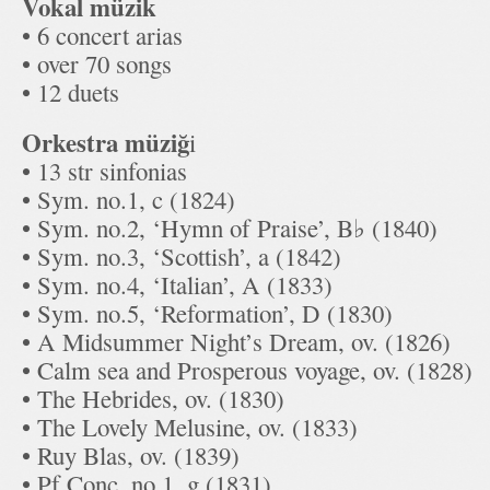
Vokal müzik
• 6 concert arias
• over 70 songs
• 12 duets
Orkestra müziğ
i
• 13 str sinfonias
• Sym. no.1, c (1824)
• Sym. no.2, ‘Hymn of Praise’, B♭ (1840)
• Sym. no.3, ‘Scottish’, a (1842)
• Sym. no.4, ‘Italian’, A (1833)
• Sym. no.5, ‘Reformation’, D (1830)
• A Midsummer Night’s Dream, ov. (1826)
• Calm sea and Prosperous voyage, ov. (1828)
• The Hebrides, ov. (1830)
• The Lovely Melusine, ov. (1833)
• Ruy Blas, ov. (1839)
• Pf Conc. no.1, g (1831)