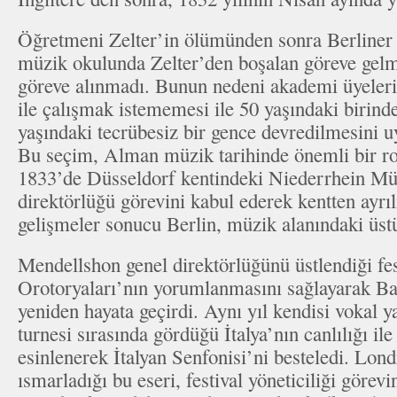
Öğretmeni Zelter’in ölümünden sonra Berliner
müzik okulunda Zelter’den boşalan göreve gelm
göreve alınmadı. Bunun nedeni akademi üyeleri
ile çalışmak istememesi ile 50 yaşındaki birind
yaşındaki tecrübesiz bir gence devredilmesini u
Bu seçim, Alman müzik tarihinde önemli bir r
1833’de Düsseldorf kentindeki Niederrhein Müz
direktörlüğü görevini kabul ederek kentten ayr
gelişmeler sonucu Berlin, müzik alanındaki üst
Mendellshon genel direktörlüğünü üstlendiği fe
Orotoryaları’nın yorumlanmasını sağlayarak 
yeniden hayata geçirdi. Aynı yıl kendisi vokal ya
turnesi sırasında gördüğü İtalya’nın canlılığı il
esinlenerek İtalyan Senfonisi’ni besteledi. Lon
ısmarladığı bu eseri, festival yöneticiliği gör