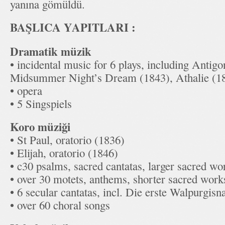
yanına gömüldü.
BAŞLICA YAPITLARI :
Dramatik müzik
• incidental music for 6 plays, including Antig
Midsummer Night’s Dream (1843), Athalie (1
• opera
• 5 Singspiels
Koro müziği
• St Paul, oratorio (1836)
• Elijah, oratorio (1846)
• c30 psalms, sacred cantatas, larger sacred wo
• over 30 motets, anthems, shorter sacred work
• 6 secular cantatas, incl. Die erste Walpurgisn
• over 60 choral songs