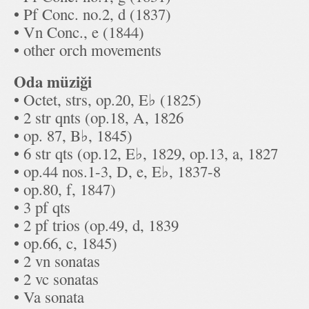
• Pf Conc. no.2, d (1837)
• Vn Conc., e (1844)
• other orch movements
Oda müziği
• Octet, strs, op.20, E♭ (1825)
• 2 str qnts (op.18, A, 1826
• op. 87, B♭, 1845)
• 6 str qts (op.12, E♭, 1829, op.13, a, 1827
• op.44 nos.1-3, D, e, E♭, 1837-8
• op.80, f, 1847)
• 3 pf qts
• 2 pf trios (op.49, d, 1839
• op.66, c, 1845)
• 2 vn sonatas
• 2 vc sonatas
• Va sonata