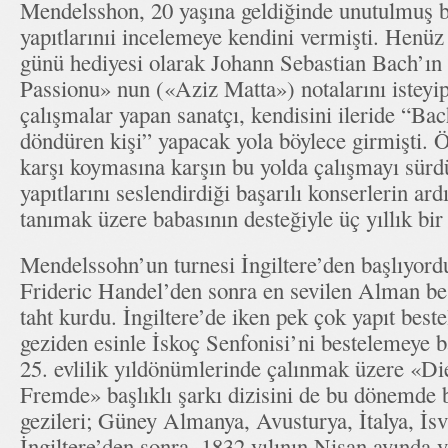
Mendelsshon, 20 yaşına geldiğinde unutulmuş bi
yapıtlarınıi incelemeye kendini vermişti. Hen
günü hediyesi olarak Johann Sebastian Bach’ın
Passionu» nun («Aziz Matta») notalarını isteyip
çalışmalar yapan sanatçı, kendisini ileride “Ba
döndüren kişi” yapacak yola böylece girmişti. 
karşı koymasına karşın bu yolda çalışmayı sürd
yapıtlarını seslendirdiği başarılı konserlerin a
tanımak üzere babasının desteğiyle üç yıllık bir
Mendelssohn’un turnesi İngiltere’den başlıyor
Frideric Handel’den sonra en sevilen Alman bes
taht kurdu. İngiltere’de iken pek çok yapıt beste
geziden esinle İskoç Senfonisi’ni bestelemeye 
25. evlilik yıldönümlerinde çalınmak üzere «D
Fremde» başlıklı şarkı dizisini de bu dönemde b
gezileri; Güney Almanya, Avusturya, İtalya, İsvi
İngiltere’den sonra, 1832 yılının Nisan ayında y