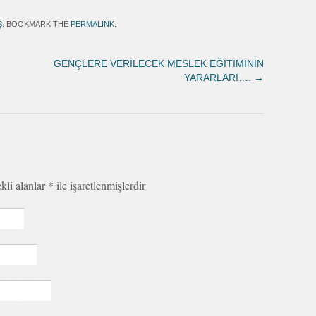
Ş
. BOOKMARK THE
PERMALINK
.
GENÇLERE VERİLECEK MESLEK EĞİTİMİNİN
YARARLARI….
→
kli alanlar
*
ile işaretlenmişlerdir