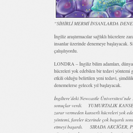
“SİHİRLİ MERMİ İNSANLARDA DEN
İngiliz araştırmacılar sağlıklı hücrelere z
insanlar üzerinde denemeye başlayacak. Si
çalışılıyordu.
LONDRA – İngiliz bilim adamları, dünyada 
hücreleri yok edebilen bir tedavi yöntemi 
etkili olduğu belirtilen yeni tedavi, şimdil
denemelerse gelecek yıl başlayacak.
İngiltere’deki Newcastle Üniversitesi’nde
sonuçlar verdi. YUMURTALIK KANSERİN
zarar vermeden kanserli hücreleri yok edeb
yöntemi, fareler üzerinde çok başarılı son
etmeyi başardı. SIRADA AKCİĞER, 