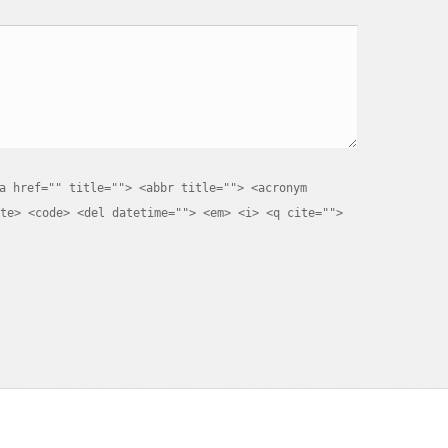
a href="" title=""> <abbr title=""> <acronym
te> <code> <del datetime=""> <em> <i> <q cite="">