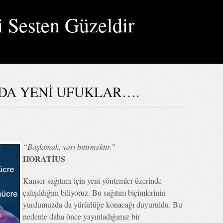
i Sesten Güzeldir
DA YENİ UFUKLAR….
“Başlamak, yarı bitirmektir.”
HORATİUS
Kanser sağıtımı için yeni yöntemler üzerinde
çalışıldığını biliyoruz. Bu sağıtım biçimlerinin
yurdumuzda da yürürlüğe konacağı duyuruldu. Bu
nedenle daha önce yayınladığımız bir