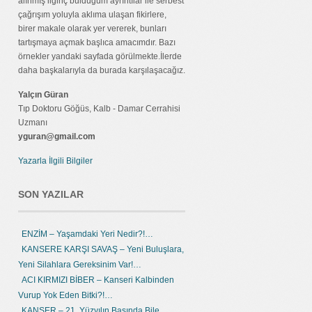
alınmış ilginç bulduğum ayrıntılar ile serbest
çağrışım yoluyla aklıma ulaşan fikirlere,
birer makale olarak yer vererek, bunları
tartışmaya açmak başlıca amacımdır. Bazı
örnekler yandaki sayfada görülmekte.İlerde
daha başkalarıyla da burada karşılaşacağız.
Yalçın Güran
Tıp Doktoru Göğüs, Kalb - Damar Cerrahisi
Uzmanı
yguran@gmail.com
Yazarla İlgili Bilgiler
SON YAZILAR
ENZİM – Yaşamdaki Yeri Nedir?!…
KANSERE KARŞI SAVAŞ – Yeni Buluşlara,
Yeni Silahlara Gereksinim Var!…
ACI KIRMIZI BİBER – Kanseri Kalbinden
Vurup Yok Eden Bitki?!…
KANSER – 21. Yüzyılın Başında Bile