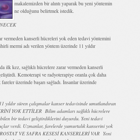
makalemizden bir alıntı yaparak bu yeni yöntemin
ne olduğunu belirtmek istedik.
ENECEK
arar vermeden kanserli hücreleri yok eden tedavi yöntemini
hirli mermi adı verilen yöntem üzerinde 11 yıldır
ilk kez, sağlıklı hücrelere zarar vermeden kanserli
geliştirdi. Kemoterapi ve radyoterapiye oranla çok daha
ik fareler üzerinde başarı sağladı. İnsanlar üzerinde
 11 yıldır süren çalışmalar kanser tedavisinde umutlandıran
İ YOK ETTİLER Bilim adamları sağlıklı hücrelere
ilen bir tedavi geliştirdiklerini duyurdu. Yeni tedavi
uçlar verdi. Uzmanlar, farelerde yumurtalık kanserini yok
PROSTAT VE SAFRA KESESİ KANSERLERİ VAR Yeni