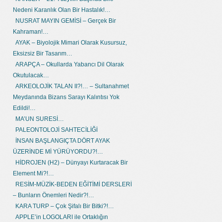
Nedeni Karanlık Olan Bir Hastalık!…
NUSRAT MAYIN GEMİSİ – Gerçek Bir
Kahraman!…
AYAK – Biyolojik Mimari Olarak Kusursuz,
Eksizsiz Bir Tasarım…
ARAPÇA – Okullarda Yabancı Dil Olarak
Okutulacak…
ARKEOLOJİK TALAN II?!… – Sultanahmet
Meydanında Bizans Sarayı Kalıntısı Yok
Edildi!…
MA’UN SURESİ…
PALEONTOLOJİ SAHTECİLİĞİ
İNSAN BAŞLANGIÇTA DÖRT AYAK
ÜZERİNDE Mİ YÜRÜYORDU?!…
HİDROJEN (H2) – Dünyayı Kurtaracak Bir
Element Mi?!…
RESİM-MÜZİK-BEDEN EĞİTİMİ DERSLERİ
– Bunların Önemleri Nedir?!…
KARA TURP – Çok Şifalı Bir Bitki?!…
APPLE’in LOGOLARI ile Ortaklığın