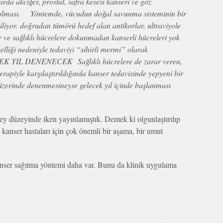
arda akciğer, prostat, safra kesesi kanseri ve göz
ek olması. Yöntemde, vücudun doğal savunma sisteminin bir
iliyor. doğrudan tümörü hedef alan antikorlar, ultraviyole
r ve sağlıklı hücrelere dokunmadan kanserli hücreleri yok
liği nedeniyle tedaviyi “sihirli mermi” olarak
 YIL DENENECEK Sağlıklı hücrelere de zarar veren,
erapiyle karşılaştırıldığında kanser tedavisinde yepyeni bir
zerinde denenmesineyse gelecek yıl içinde başlanması
ey düzeyinde iken yayınlamıştık. Demek ki olgunlaştırılıp
kanser hastaları için çok önemli bir aşama, bir umut
ser sağıtma yöntemi daha var. Bunu da klinik uygulama