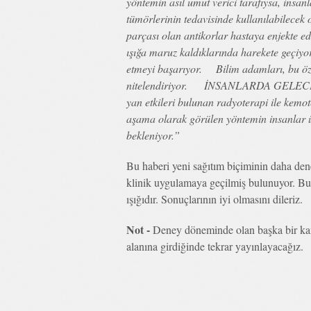
yöntemin asıl umut verici tarafıysa, insanl
tümörlerinin tedavisinde kullanılabilec
parçası olan antikorlar hastaya enjekte ed
ışığa maruz kaldıklarında harekete geçiyo
etmeyi başarıyor. Bilim adamları, bu özel
nitelendiriyor. İNSANLARDA GELECEK
yan etkileri bulunan radyoterapi ile kemot
aşama olarak görülen yöntemin insanlar ü
bekleniyor.”
Bu haberi yeni sağıtım biçiminin daha den
klinik uygulamaya geçilmiş bulunuyor. Bu 
ışığıdır. Sonuçlarının iyi olmasını dileriz.
Not -
Deney döneminde olan başka bir kan
alanına girdiğinde tekrar yayınlayacağız.