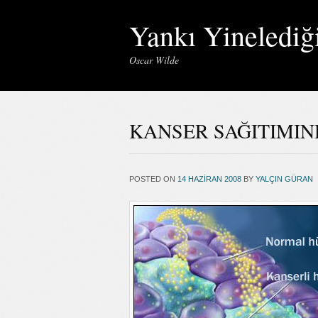
Yankı Yinelediğ
Oscar Wilde
KANSER SAĞITIMIN
POSTED ON
14 HAZIRAN 2008
BY
YALÇIN GÜRAN