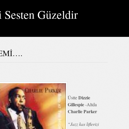
i Sesten Güzeldir
EMİ….
Dizzie
Üstte
Gillespie
-Altda
Charlie Parker
“Jazz kas liflerizi