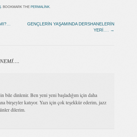
Ş
. BOOKMARK THE
PERMALINK
.
 MI?…
GENÇLERİN YAŞAMINDA DERSHANELERİN
YERİ….
→
ÖNEMİ….
in bile dinlenir. Ben yeni yeni başladığım için daha
a birşeyler katıyor. Yazı için çok teşekkür ederim, jazz
günler dilerim.