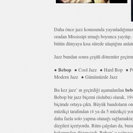
Daha önce jazz konusunda yayınladığımız
oradan Mississipi ırmağı boyunca yayılıp, 
bütün dünyaya kısa sürede ulaştığını anlat
Jazz bundan sonra çeşitli dönemler geçirmişt
Bebop
●
● Cool Jazz ● Hard Bop ● Pos
Modern Jazz ● Günümüzde Jazz
beb
Bu kez jazz’ ın geçirdiği aşamalardan
Bebop bir jazz biçemi (üslubu) olarak, 194
biçimde ortaya çıktı. Büyük bandoların on 
müzikçi tarafından (4 ya da 5 müzikçi) y
daha fazla solo yapma olanağı sağlamaktay
dizgileri içeriyordu. Ritm çalgıları da, b
bakımından düzensizdi. Bebop’ u yalnızca