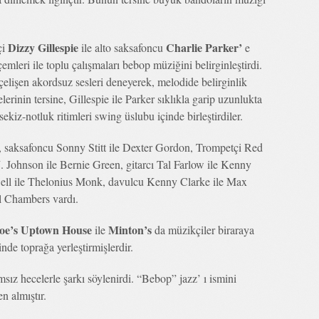
Dizzy Gillespie
Charlie Parker’
çi
ile alto saksafoncu
e
içemleri ile toplu çalışmaları bebop müziğini belirginleştirdi.
 çelişen akordsuz sesleri deneyerek, melodide belirginlik
rinin tersine, Gillespie ile Parker sıklıkla garip uzunlukta
ekiz-notluk ritimleri swing üslubu içinde birleştirdiler.
e, saksafoncu Sonny Stitt ile Dexter Gordon, Trompetçi Red
Johnson ile Bernie Green, gitarcı Tal Farlow ile Kenny
well ile Thelonius Monk, davulcu Kenny Clarke ile Max
l Chambers vardı.
oe’s Uptown House
Minton’s
ile
da müzikçiler biraraya
nde toprağa yerleştirmişlerdir.
ız hecelerle şarkı söylenirdi. “Bebop” jazz’ ı ismini
n almıştır.