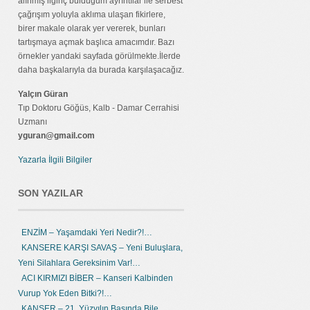
alınmış ilginç bulduğum ayrıntılar ile serbest
çağrışım yoluyla aklıma ulaşan fikirlere,
birer makale olarak yer vererek, bunları
tartışmaya açmak başlıca amacımdır. Bazı
örnekler yandaki sayfada görülmekte.İlerde
daha başkalarıyla da burada karşılaşacağız.
Yalçın Güran
Tıp Doktoru Göğüs, Kalb - Damar Cerrahisi
Uzmanı
yguran@gmail.com
Yazarla İlgili Bilgiler
SON YAZILAR
ENZİM – Yaşamdaki Yeri Nedir?!…
KANSERE KARŞI SAVAŞ – Yeni Buluşlara,
Yeni Silahlara Gereksinim Var!…
ACI KIRMIZI BİBER – Kanseri Kalbinden
Vurup Yok Eden Bitki?!…
KANSER – 21. Yüzyılın Başında Bile