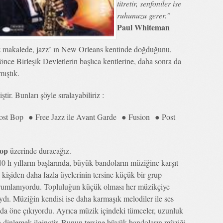
titretir, senfoniler ise
ruhunuzu gerer.”
Paul Whiteman
 makalede, jazz’ ın New Orleans kentinde doğduğunu,
önce Birleşik Devletlerin başlıca kentlerine, daha sonra da
mıştık.
ir. Bunları şöyle sıralayabiliriz :
t Bop ● Free Jazz ile Avant Garde ● Fusion ● Post
op
üzerinde duracağız.
0 lı yılların başlarında, büyük bandoların müziğine karşıt
kişiden daha fazla üyelerinin tersine küçük bir grup
orumlanıyordu. Topluluğun küçük olması her müzikçiye
dı. Müziğin kendisi ise daha karmaşık melodiler ile ses
urada öne çıkıyordu. Ayrıca müzik içindeki tümceler, uzunluk
 dinlemek ilginçtir. Bunun tersine büyük bandoların müziği