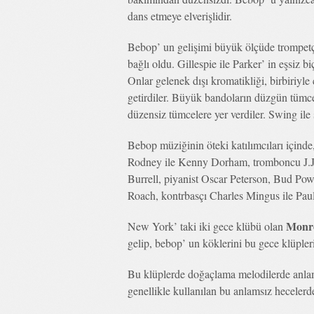
dans etmeye elverişlidir.
Bebop’ un gelişimi büyük ölçüde trompet
bağlı oldu. Gillespie ile Parker’ in eşsiz b
Onlar gelenek dışı kromatikliği, birbiriyle
getirdiler. Büyük bandoların düzgün tümcele
düzensiz tümcelere yer verdiler. Swing ile s
Bebop müziğinin öteki katılımcıları içind
Rodney ile Kenny Dorham, tromboncu J.J. 
Burrell, piyanist Oscar Peterson, Bud Po
Roach, kontrbasçı Charles Mingus ile Pau
Monr
New York’ taki iki gece klübü olan
gelip, bebop’ un köklerini bu gece klüpleri
Bu klüplerde doğaçlama melodilerde anlams
genellikle kullanılan bu anlamsız hecelerde