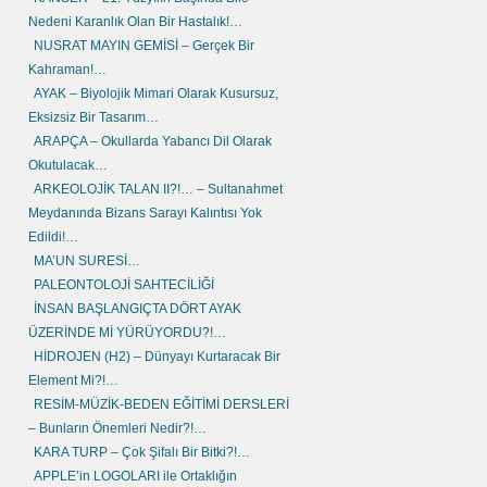
Nedeni Karanlık Olan Bir Hastalık!…
NUSRAT MAYIN GEMİSİ – Gerçek Bir
Kahraman!…
AYAK – Biyolojik Mimari Olarak Kusursuz,
Eksizsiz Bir Tasarım…
ARAPÇA – Okullarda Yabancı Dil Olarak
Okutulacak…
ARKEOLOJİK TALAN II?!… – Sultanahmet
Meydanında Bizans Sarayı Kalıntısı Yok
Edildi!…
MA’UN SURESİ…
PALEONTOLOJİ SAHTECİLİĞİ
İNSAN BAŞLANGIÇTA DÖRT AYAK
ÜZERİNDE Mİ YÜRÜYORDU?!…
HİDROJEN (H2) – Dünyayı Kurtaracak Bir
Element Mi?!…
RESİM-MÜZİK-BEDEN EĞİTİMİ DERSLERİ
– Bunların Önemleri Nedir?!…
KARA TURP – Çok Şifalı Bir Bitki?!…
APPLE’in LOGOLARI ile Ortaklığın