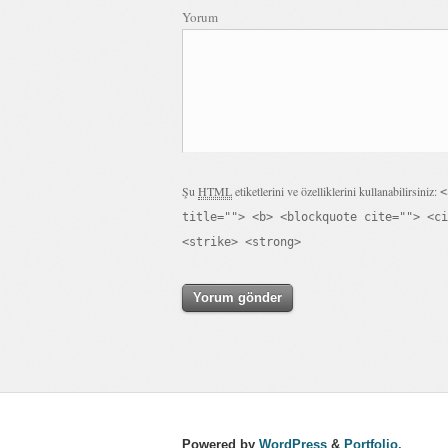
Yorum
Şu
HTML
etiketlerini ve özelliklerini kullanabilirsiniz:
<
title=""> <b> <blockquote cite=""> <ci
<strike> <strong>
Powered by
WordPress
&
Portfolio.