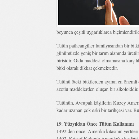
boyunca çeşitli uygarlıklarca biçimlendiril
Tütün patlıcangiller familyasından bir bitk
günümüzde geniş bir tarım alanında üretil
birisidir. Gıda maddesi olmamasına karşılı
bitki olarak dikkat çekmektedir.
Tütünü öteki bitkilerden ayıran en önemli 
azotlu maddelerden oluşan bir alkoloiddir.
Tütünün, Avrupalı kâşiflerin Kuzey Amerik
kadar uzanan çok eski bir tarihçesi var. B
19. Yüzyıldan Önce Tütün Kullanımı
1492′den önce: Amerika kıtasının yerlileri 
1492: Kristof Kolomb Amerika’yı keşfetti