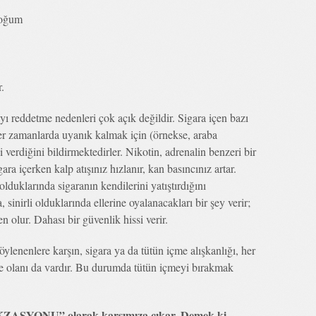
doğum
r.
ı reddetme nedenleri çok açık değildir. Sigara içen bazı
ğer zamanlarda uyanık kalmak için (örnekse, araba
i verdiğini bildirmektedirler. Nikotin, adrenalin benzeri bir
ara içerken kalp atışınız hızlanır, kan basıncınız artar.
 olduklarında sigaranın kendilerini yatıştırdığını
 sinirli olduklarında ellerine oyalanacakları bir şey verir;
n olur. Dahası bir güvenlik hissi verir.
öylenenlere karşın, sigara ya da tütün içme alışkanlığı, her
yle olanı da vardır. Bu durumda tütün içmeyi bırakmak
ZASYONU” olarak karşımıza çıkar. Demek ki