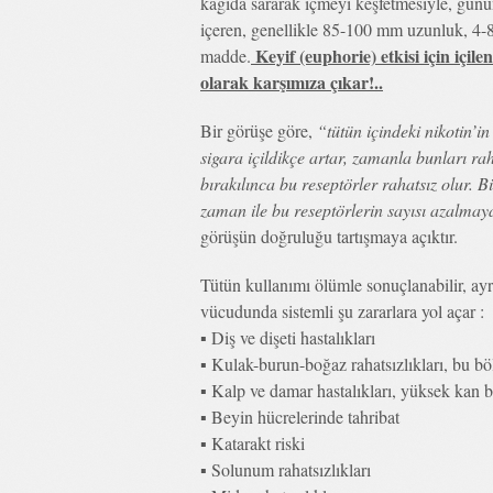
kağıda sararak içmeyi keşfetmesiyle, günü
içeren, genellikle 85-100 mm uzunluk, 4-8 
Keyif (euphorie) etkisi için i
madde.
olarak karşımıza çıkar!..
Bir görüşe göre,
“tütün içindeki nikotin’i
sigara içildikçe artar, zamanla bunları ra
bırakılınca bu reseptörler rahatsız olur. 
zaman ile bu reseptörlerin sayısı azalmaya
görüşün doğruluğu tartışmaya açıktır.
Tütün kullanımı ölümle sonuçlanabilir, ay
vücudunda sistemli şu zararlara yol açar :
▪ Diş ve dişeti hastalıkları
▪ Kulak-burun-boğaz rahatsızlıkları, bu böl
▪ Kalp ve damar hastalıkları, yüksek kan ba
▪ Beyin hücrelerinde tahribat
▪ Katarakt riski
▪ Solunum rahatsızlıkları