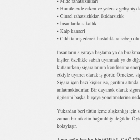
▪ Mide rahatsızlıkları
▪ Hamilelerde erken ve yetersiz gelişmiş 
▪ Cinsel rahatsızlıklar, iktidarsızlık
▪ İnsanlarda sakatlık
▪ Kalp kanseri
▪ Cildi tahriş ederek hastalıklara sebep olu
İnsanların sigaraya başlama ya da bırakmay
kişiler, özellikle sabah uyanmak ya da di
kullanırken) sigaralarının kendilerine enerj
etkiyle uyarıcı olarak iş görür. Örnekse, sig
Sigara içen bazı kişiler ise, gerilim altında
anlatmaktadırlar. Bir dayanak olarak sigara,
ilgilerini başka birşeye yöneltmelerine nede
Yukardan beri tütün içme alışkanlığı için s
zaman bir nikotin bağımlılığı değildir. Ö
kolaylaşır.
Ama çoğu kez bu bir “ORAL ÇAĞ FİK