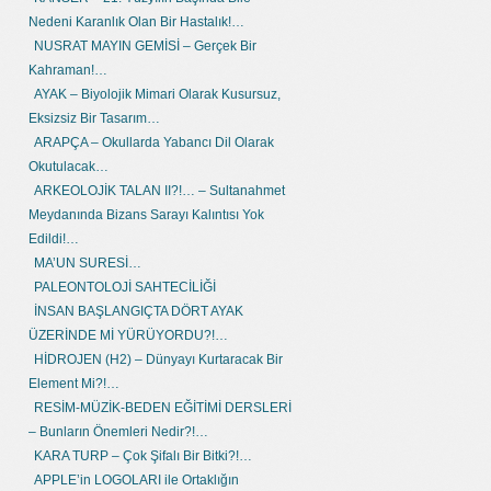
Nedeni Karanlık Olan Bir Hastalık!…
NUSRAT MAYIN GEMİSİ – Gerçek Bir
Kahraman!…
AYAK – Biyolojik Mimari Olarak Kusursuz,
Eksizsiz Bir Tasarım…
ARAPÇA – Okullarda Yabancı Dil Olarak
Okutulacak…
ARKEOLOJİK TALAN II?!… – Sultanahmet
Meydanında Bizans Sarayı Kalıntısı Yok
Edildi!…
MA’UN SURESİ…
PALEONTOLOJİ SAHTECİLİĞİ
İNSAN BAŞLANGIÇTA DÖRT AYAK
ÜZERİNDE Mİ YÜRÜYORDU?!…
HİDROJEN (H2) – Dünyayı Kurtaracak Bir
Element Mi?!…
RESİM-MÜZİK-BEDEN EĞİTİMİ DERSLERİ
– Bunların Önemleri Nedir?!…
KARA TURP – Çok Şifalı Bir Bitki?!…
APPLE’in LOGOLARI ile Ortaklığın