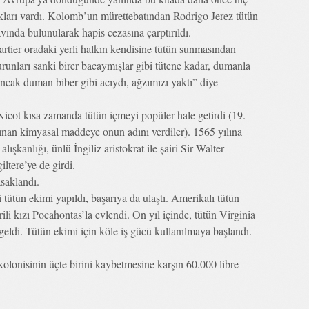
kları vardı. Kolomb’un mürettebatından Rodrigo Jerez tütün
avında bulunularak hapis cezasına çarptırıldı.
tier oradaki yerli halkın kendisine tütün sunmasından
urunları sanki birer bacaymışlar gibi tütene kadar, dumanla
, ancak duman biber gibi acıydı, ağzımızı yaktı” diye
 Nicot kısa zamanda tütün içmeyi popüler hale getirdi (19.
nınan kimyasal maddeye onun adını verdiler). 1565 yılına
ışkanlığı, ünlü İngiliz aristokrat ile şairi Sir Walter
ltere’ye de girdi.
asaklandı.
 tütün ekimi yapıldı, başarıya da ulaştı. Amerikalı tütün
ili kızı Pocahontas’la evlendi. On yıl içinde, tütün Virginia
geldi. Tütün ekimi için köle iş gücü kullanılmaya başlandı.
a kolonisinin üçte birini kaybetmesine karşın 60.000 libre