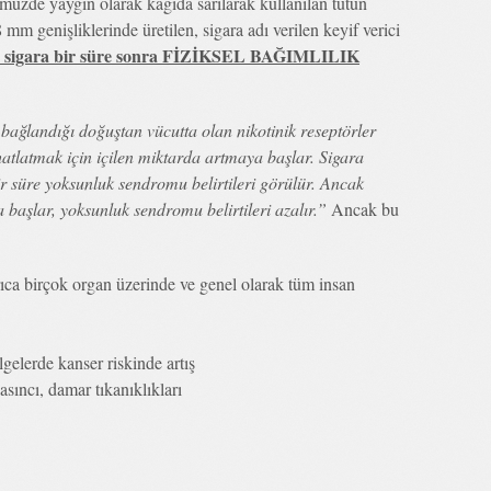
müzde yaygın olarak kağıda sarılarak kullanılan tütün
mm genişliklerinde üretilen, sigara adı verilen keyif verici
çilen sigara bir süre sonra FİZİKSEL BAĞIMLILIK
n bağlandığı doğuştan vücutta olan nikotinik reseptörler
hatlatmak için içilen miktarda artmaya başlar. Sigara
Bir süre yoksunluk sendromu belirtileri görülür. Ancak
 başlar, yoksunluk sendromu belirtileri azalır.”
Ancak bu
rıca birçok organ üzerinde ve genel olarak tüm insan
gelerde kanser riskinde artış
sıncı, damar tıkanıklıkları