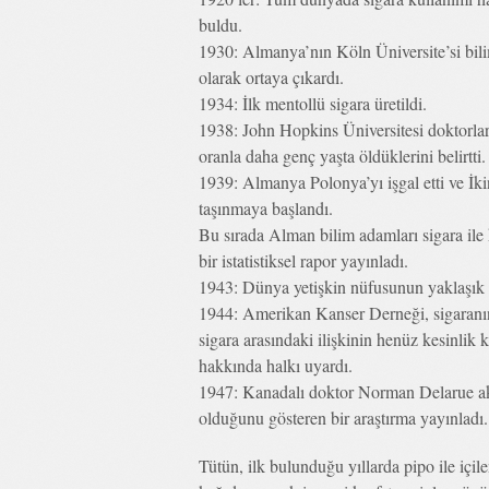
buldu.
1930: Almanya’nın Köln Üniversite’si bilim 
olarak ortaya çıkardı.
1934: İlk mentollü sigara üretildi.
1938: John Hopkins Üniversitesi doktorlar
oranla daha genç yaşta öldüklerini belirtti.
1939: Almanya Polonya’yı işgal etti ve İk
taşınmaya başlandı.
Bu sırada Alman bilim adamları sigara ile 
bir istatistiksel rapor yayınladı.
1943: Dünya yetişkin nüfusunun yaklaşık
1944: Amerikan Kanser Derneği, sigaranın sa
sigara arasındaki ilişkinin henüz kesinlik
hakkında halkı uyardı.
1947: Kanadalı doktor Norman Delarue akci
olduğunu gösteren bir araştırma yayınladı.
Tütün, ilk bulunduğu yıllarda pipo ile içil