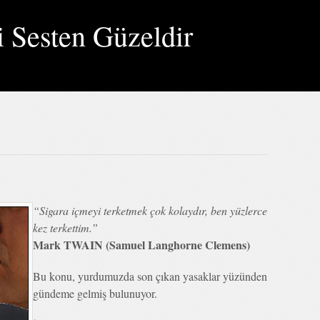
i Sesten Güzeldir
“Sigara içmeyi terketmek çok kolaydır, ben yüzlerce
kez terkettim.”
Mark TWAIN (Samuel Langhorne Clemens)
Bu konu, yurdumuzda son çıkan yasaklar yüzünden
gündeme gelmiş bulunuyor.