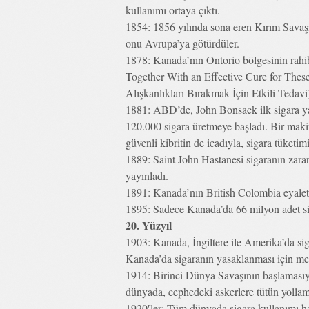
kullanımı ortaya çıktı.
1854: 1856 yılında sona eren Kırım Savaşı b
onu Avrupa’ya götürdüler.
1878: Kanada’nın Ontorio bölgesinin rah
Together With an Effective Cure for The
Alışkanlıkları Bırakmak İçin Etkili Tedavi)
1881: ABD’de, John Bonsack ilk sigara y
120.000 sigara üretmeye başladı. Bir makin
güvenli kibritin de icadıyla, sigara tüketimi
1889: Saint John Hastanesi sigaranın zarar
yayınladı.
1891: Kanada’nın British Colombia eyaleti
1895: Sadece Kanada’da 66 milyon adet sig
20. Yüzyıl
1903: Kanada, İngiltere ile Amerika’da siga
Kanada’da sigaranın yasaklanması için mecl
1914: Birinci Dünya Savaşının başlamasıyl
dünyada, cephedeki askerlere tütün yolla
1920′ler: Tüm dünyada sigara kullanımı hat 