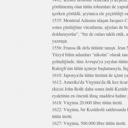
görülmemiş olan tütün tohumları ile yapra
içerken görüldü, şeytanca ele geçirildiği s
1535: Montreal Adasına ulaşan Jacques Car
sonra günlüğüne vücutlarını, ağızları ile b
dolduruyorlar”, “biz de onları taklit ettik
yazmıştı.
1556: Fransa ilk defa tütünle tanıştı. Jean
Yüzyıl bilim adamları “nikotin” olarak ta
gelindiğinde, tüm Avrupa’ya yayılan tütün al
Raleigh’nin tütün içmeye başlamasıyla, İngi
1610: Japonya’da tütün üretimi ile içimi y
1612: Amerika’da Virginia’da ilk kez ticari
ekicisi John Rolfe daha sonra ünlü Kızılder
eyaletinin en önemli ihraç maddesi haline 
1618: Virginia 20.000 libre tütün üretti.
1622: Virginia, bir Kızılderili saldırısınd
tütün üretti.
1627: Virginia, 500.000 libre tütün üretti.