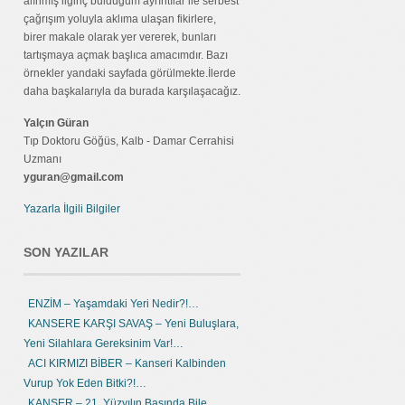
alınmış ilginç bulduğum ayrıntılar ile serbest
çağrışım yoluyla aklıma ulaşan fikirlere,
birer makale olarak yer vererek, bunları
tartışmaya açmak başlıca amacımdır. Bazı
örnekler yandaki sayfada görülmekte.İlerde
daha başkalarıyla da burada karşılaşacağız.
Yalçın Güran
Tıp Doktoru Göğüs, Kalb - Damar Cerrahisi
Uzmanı
yguran@gmail.com
Yazarla İlgili Bilgiler
SON YAZILAR
ENZİM – Yaşamdaki Yeri Nedir?!…
KANSERE KARŞI SAVAŞ – Yeni Buluşlara,
Yeni Silahlara Gereksinim Var!…
ACI KIRMIZI BİBER – Kanseri Kalbinden
Vurup Yok Eden Bitki?!…
KANSER – 21. Yüzyılın Başında Bile