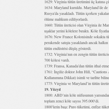
1629: Virginia tütün üretimini üç katına çı
1634: Maryland kuruldu. Maryland’de de t
Rusya’da yasakladı. Tütün içerken yakalana
ölüme mahkum ediliyorlardı.
1660: Tütün üreticisi olan Virginia ile Mar
uşaklar yerini kölelere bıraktı. Köle fiyatl
1676: New France Kolonisinde sokakta tütü
perakende satışta yasaklandı ancak halkın 
tütün endüstrisi düşüş gösterdi.
1732: Virginia’nın en zengin tütün üretic
700 kölesi vardı.
1739: Fransa, Kanada’dan tütün ithal etme
1761: İngiliz doktor John Hill, “Cautions
Kullanımına Dikkat) isimli ve tarihte bilin
1775: Virginia ve Maryland’in tütün üretim
19. Yüzyıl
1800: ABD’nin köle nüfusunun yarısından f
toplam zenci köle sayısı 395.000′di.
1800′lerin başı: Puro tüketimi, enfiye tük