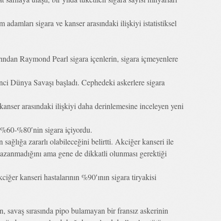
adamları sigara ve kanser arasındaki ilişkiyi istatistiksel
ından Raymond Pearl sigara içenlerin, sigara içmeyenlere
inci Dünya Savaşı başladı. Cephedeki askerlere sigara
kanser arasındaki ilişkiyi daha derinlemesine inceleyen yeni
 %60-%80′nin sigara içiyordu.
ğlığa zararlı olabileceğini belirtti. Akciğer kanseri ile
 kazanmadığını ama gene de dikkatli olunması gerektiği
ğer kanseri hastalarının %90′ının sigara tiryakisi
en, savaş sırasında pipo bulamayan bir fransız askerinin