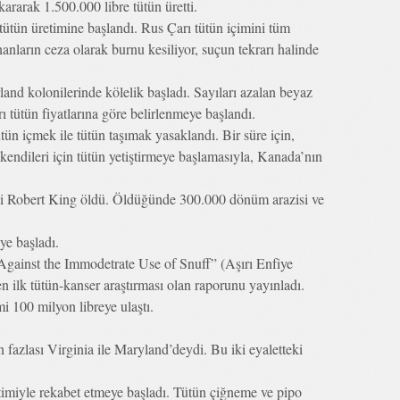
kararak 1.500.000 libre tütün üretti.
ütün üretimine başlandı. Rus Çarı tütün içimini tüm
nların ceza olarak burnu kesiliyor, suçun tekrarı halinde
land kolonilerinde kölelik başladı. Sayıları azalan beyaz
arı tütün fiyatlarına göre belirlenmeye başlandı.
n içmek ile tütün taşımak yasaklandı. Bir süre için,
kendileri için tütün yetiştirmeye başlamasıyla, Kanada’nın
isi Robert King öldü. Öldüğünde 300.000 dönüm arazisi ve
ye başladı.
 Against the Immodetrate Use of Snuff” (Aşırı Enfiye
en ilk tütün-kanser araştırması olan raporunu yayınladı.
i 100 milyon libreye ulaştı.
azlası Virginia ile Maryland’deydi. Bu iki eyaletteki
etimiyle rekabet etmeye başladı. Tütün çiğneme ve pipo