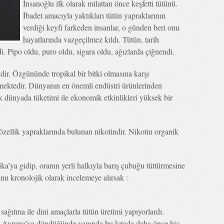
İnsanoğlu ilk olarak milattan önce keşfetti tütünü.
İbadet amacıyla yaktıkları tütün yapraklarının
verdiği keyfi farkeden insanlar, o günden beri onu
hayatlarında vazgeçilmez kıldı. Tütün, tarih
di. Pipo oldu, puro oldu, sigara oldu, ağızlarda çiğnendi.
idir. Özgününde tropikal bir bitki olmasına karşı
mektedir. Dünyanın en önemli endüstri ürünlerinden
k dünyada tüketimi ile ekonomik etkinlikleri yüksek bir
özellik yapraklarında bulunan nikotindir. Nikotin organik
a’ya gidip, oranın yerli halkıyla barış çubuğu tüttürmesine
unu kronolojik olarak incelemeye alırsak :
sağıtma ile dini amaçlarla tütün üretimi yapıyorlardı.
. Avrupa’ya döndüğünde yanında bu kıtada daha önce hiç