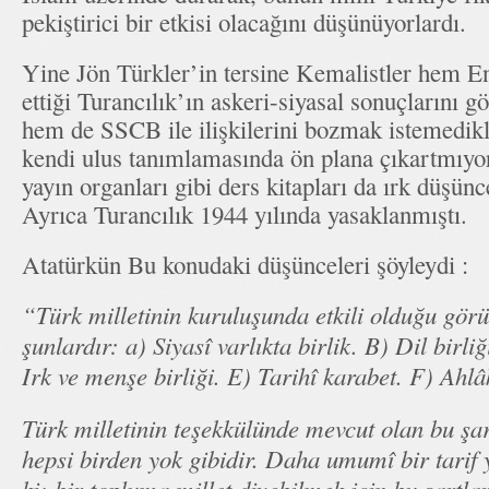
pekiştirici bir etkisi olacağını düşünüyorlardı.
Yine Jön Türkler’in tersine Kemalistler hem En
ettiği Turancılık’ın askeri-siyasal sonuçlarını 
hem de SSCB ile ilişkilerini bozmak istemedikl
kendi ulus tanımlamasında ön plana çıkartmıy
yayın organları gibi ders kitapları da ırk düşün
Ayrıca Turancılık 1944 yılında yasaklanmıştı.
Atatürkün Bu konudaki düşünceleri şöyleydi :
“Türk milletinin kuruluşunda etkili olduğu görü
şunlardır: a) Siyasî varlıkta birlik. B) Dil birliğ
Irk ve menşe birliği. E) Tarihî karabet. F) Ahlâ
Türk milletinin teşekkülünde mevcut olan bu şar
hepsi birden yok gibidir. Daha umumî bir tarif 