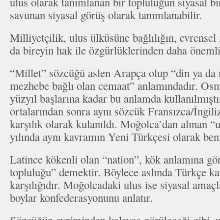
ulus olarak tanımlanan bir topluluğun siyasal bir
savunan siyasal görüş olarak tanımlanabilir.
Milliyetçilik, ulus ülküsüne bağlılığın, evrensel 
da bireyin hak ile özgürlüklerinden daha öneml
“Millet” sözcüğü aslen Arapça olup “din ya da 
mezhebe bağlı olan cemaat” anlamındadır. Osm
yüzyıl başlarına kadar bu anlamda kullanılmıştır
ortalarından sonra aynı sözcük Fransızca/İngil
karşılık olarak kulanıldı. Moğolca’dan alınan “
yılında aynı kavramın Yeni Türkçesi olarak ben
Latince kökenli olan “nation”, kök anlamına gör
topluluğu” demektir. Böylece aslında Türkçe ka
karşılığıdır. Moğolcadaki ulus ise siyasal amaçl
boylar konfederasyonunu anlatır.