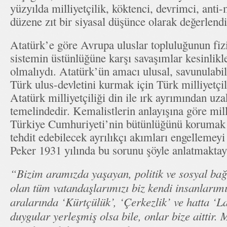
yüzyılda milliyetçilik, köktenci, devrimci, anti-
düzene zıt bir siyasal düşünce olarak değerlendir
Atatürk’e göre Avrupa uluslar topluluğunun fizik
sistemin üstünlüğüne karşı savaşımlar kesinlikle
olmalıydı. Atatürk’ün amacı ulusal, savunulabilir
Türk ulus-devletini kurmak için Türk milliyetçil
Atatürk milliyetçiliği din ile ırk ayrımından uza
temelindedir. Kemalistlerin anlayışına göre mill
Türkiye Cumhuriyeti’nin bütünlüğünü korumak il
tehdit edebilecek ayrılıkçı akımları engellemey
Peker 1931 yılında bu sorunu şöyle anlatmaktay
“Bizim aramızda yaşayan, politik ve sosyal bağl
olan tüm vatandaşlarımızı biz kendi insanlarım
aralarında ‘Kürtçülük’, ‘Çerkezlik’ ve hatta ‘Laz
duygular yerleşmiş olsa bile, onlar bize aittir. 