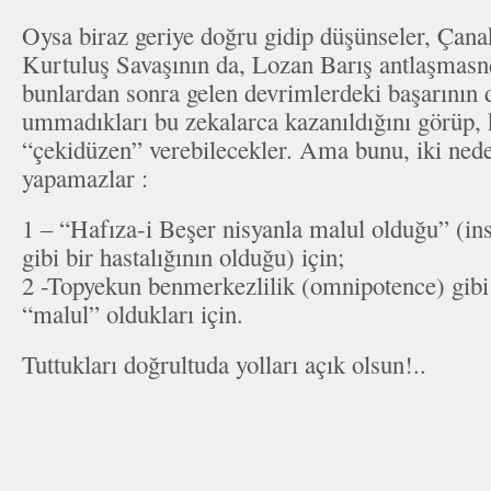
Oysa biraz geriye doğru gidip düşünseler, Çana
Kurtuluş Savaşının da, Lozan Barış antlaşmasnd
bunlardan sonra gelen devrimlerdeki başarının 
ummadıkları bu zekalarca kazanıldığını görüp, 
“çekidüzen” verebilecekler. Ama bunu, iki nede
yapamazlar :
1 – “Hafıza-i Beşer nisyanla malul olduğu” (in
gibi bir hastalığının olduğu) için;
2 -Topyekun benmerkezlilik (omnipotence) gibi b
“malul” oldukları için.
Tuttukları doğrultuda yolları açık olsun!..