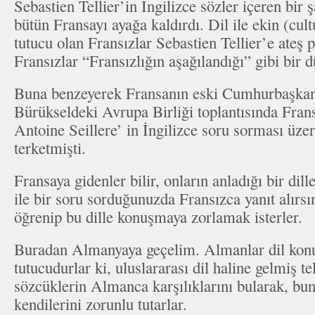
Sebastien Tellier’in İngilizce sözler içeren bir 
bütün Fransayı ayağa kaldırdı. Dil ile ekin (cu
tutucu olan Fransızlar Sebastien Tellier’e ateş 
Fransızlar “Fransızlığın aşağılandığı” gibi bir 
Buna benzeyerek Fransanın eski Cumhurbaşkan
Bürükseldeki Avrupa Birliği toplantısında Fran
Antoine Seillere’ in İngilizce soru sorması üzeri
terketmişti.
Fransaya gidenler bilir, onların anladığı bir dill
ile bir soru sorduğunuzda Fransızca yanıt alırs
öğrenip bu dille konuşmaya zorlamak isterler.
Buradan Almanyaya geçelim. Almanlar dil kon
tutucudurlar ki, uluslararası dil haline gelmiş te
sözcüklerin Almanca karşılıklarını bularak, bu
kendilerini zorunlu tutarlar.