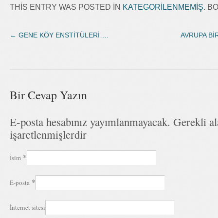
THIS ENTRY WAS POSTED IN
KATEGORILENMEMIŞ
. 
←
GENE KÖY ENSTİTÜLERİ….
AVRUPA BİR
Bir Cevap Yazın
E-posta hesabınız yayımlanmayacak. Gerekli a
işaretlenmişlerdir
*
İsim
*
E-posta
İnternet sitesi