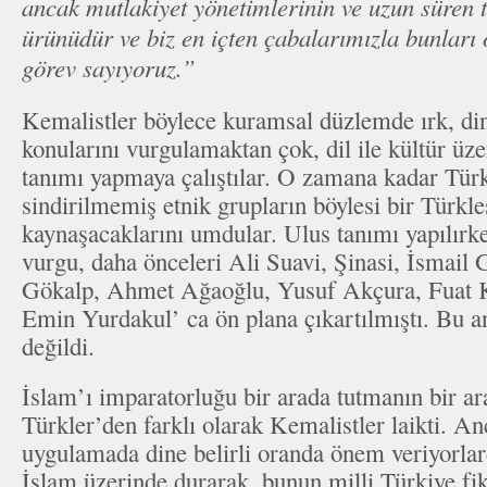
ancak mutlakiyet yönetimlerinin ve uzun süren t
ürünüdür ve biz en içten çabalarımızla bunları
görev sayıyoruz.”
Kemalistler böylece kuramsal düzlemde ırk, din
konularını vurgulamaktan çok, dil ile kültür üze
tanımı yapmaya çalıştılar. O zamana kadar Türk
sindirilmemiş etnik grupların böylesi bir Türkleş
kaynaşacaklarını umdular. Ulus tanımı yapılırken
vurgu, daha önceleri Ali Suavi, Şinasi, İsmail G
Gökalp, Ahmet Ağaoğlu, Yusuf Akçura, Fuat 
Emin Yurdakul’ ca ön plana çıkartılmıştı. Bu 
değildi.
İslam’ı imparatorluğu bir arada tutmanın bir ar
Türkler’den farklı olarak Kemalistler laikti. A
uygulamada dine belirli oranda önem veriyorlard
İslam üzerinde durarak, bunun milli Türkiye fi