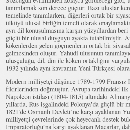
Sözcüğün evriminden kolayca görüleceği gibi, u
tanımlamak son derece güçtür. Bazı uluslar kend
temelinde tanımlarken, diğerleri ortak bir siyas
ülküyü ulusal birliğin temeli olarak onaylamakta
ayrı dil konuşulmasına karşın yüzyıllardan beri 
güçlü bir ulusal duyguyu ayakta tutabilmiştir. 
kökenlerden gelen göçmenlerin ortak bir siyasal
gelmesinden oluşur. Yahudi ulusunun tanımlayıc
ulusçuluğu, dil, din ile köken ortaklığını vurgu
1932 yılında aynı kavramın Yeni Türkçesi olar
Modern milliyetçi düşünce 1789-1799 Fransız 
fikirlerinden doğmuştur. Avrupa tarihindeki ilk 
Napoleon istilası (1804-1815) altındaki Almanya
yıllarda, Rus işgalindeki Polonya’da güçlü bir m
1821′de Osmanlı Devleti’ne karşı ayaklanan Yu
milliyetçi çevrelerinde çok heyecanlı destek bu
İmparatorluğu’na karşı ayaklanan Macarlar, dah