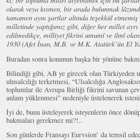
ki; bir topluma millet diyebilmek için bu şartl
olarak veya kısmen, bir arada bulunmak lâzımdı
tamamen aynı şartlar altında teşekkül etmemiş
milletinde yaptığımız gibi, diğer her millet ayr
edilmedikçe, milliyet fikrini umumî ve ilmî olar
1930 (Afet İnan, M.B. ve M.K. Atatürk’ün El Ya
Buradan sonra konunun başka bir yönüne bakm
Bilindiği gibi, AB ye girecek olan Türkiyeden 
ulusalcılığı terketmesi, “Ulsalcılığa Anglosaks
toplumlar ile Avrupa Birliği fikrini savunan çe
anlam yüklenmesi” nedeniyle üstelenerek isteni
İyi de, bunu üsteleyerek isteyenlerin önce dönüp
bakmaları gerekmez mi?!..
Son günlerde Fransayı Eurvsion’ da temsil edec