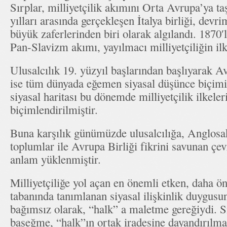
Sırplar, milliyetçilik akımını Orta Avrupa’ya ta
yılları arasında gerçekleşen İtalya birliği, devri
büyük zaferlerinden biri olarak algılandı. 1870
Pan-Slavizm akımı, yayılmacı milliyetçiliğin ilk
Ulusalcılık 19. yüzyıl başlarından başlıyarak A
ise tüm dünyada eğemen siyasal düşünce biçim
siyasal haritası bu dönemde milliyetçilik ilkeler
biçimlendirilmiştir.
Buna karşılık günümüzde ulusalcılığa, Anglosa
toplumlar ile Avrupa Birliği fikrini savunan çe
anlam yüklenmiştir.
Milliyetçiliğe yol açan en önemli etken, daha ö
tabanında tanımlanan siyasal ilişkinlik duygu
bağımsız olarak, “halk” a maletme gereğiydi. Siy
başeğme, “halk”ın ortak iradesine dayandırılma