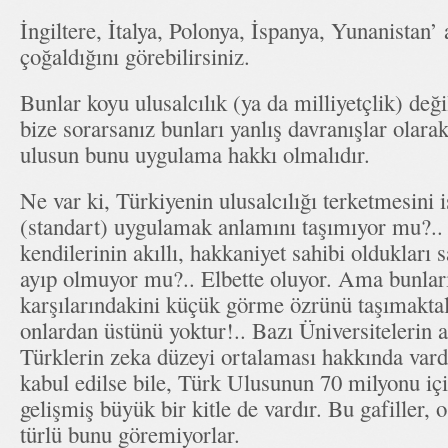
İngiltere, İtalya, Polonya, İspanya, Yunanistan’
çoğaldığını görebilirsiniz.
Bunlar koyu ulusalcılık (ya da milliyetçlik) d
bize sorarsanız bunları yanlış davranışlar olara
ulusun bunu uygulama hakkı olmalıdır.
Ne var ki, Türkiyenin ulusalcılığı terketmesini 
(standart) uygulamak anlamını taşımıyor mu?..
kendilerinin akıllı, hakkaniyet sahibi oldukları 
ayıp olmuyor mu?.. Elbette oluyor. Ama bunlar
karşılarındakini küçük görme özrünü taşımakta
onlardan üstünü yoktur!.. Bazı Üniversitelerin 
Türklerin zeka düzeyi ortalaması hakkında vard
kabul edilse bile, Türk Ulusunun 70 milyonu iç
gelişmiş büyük bir kitle de vardır. Bu gafiller, o 
türlü bunu göremiyorlar.