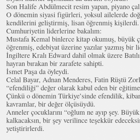
Son Halife Abdülmecit resim yapan, piyano çalan
O dönemin siyasi figürleri, yoksul ailelerde do
kendilerini geliştirmiş, lisan öğrenmiş kişilerdi.
Cumhuriyetin liderlerine bakalım:
Mustafa Kemal binlerce kitap okumuş, büyük ç
öğrenmiş, edebiyat üzerine yazılar yazmış bir 
İngiltere Kralı Edward dahil olmak üzere Batılı 
hayran bırakan bir zarafete sahipti.
İsmet Paşa da öyleydi.
Celal Bayar, Adnan Menderes, Fatin Rüştü Zorlu
“efendiliği” değer olarak kabul eden bir eğitime
Çünkü o dönemin Türkiye’sinde efendilik, kibarl
kavramlar, bir değer ölçüsüydü.
Anneler çocuklarını “oğlum ne ayıp şey. Büyük
kalkacaksın, bir şey verilince teşekkür edeceksi
yetiştirirlerdi.