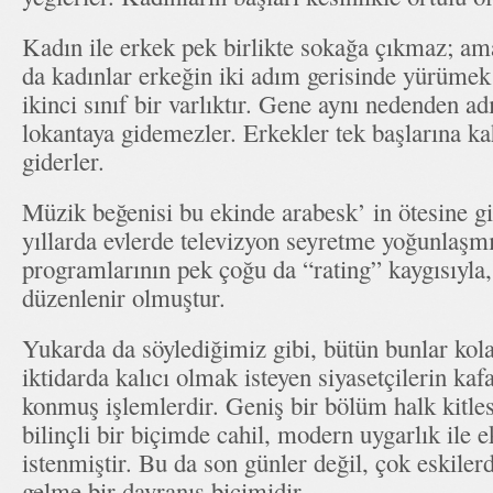
Kadın ile erkek pek birlikte sokağa çıkmaz; ama
da kadınlar erkeğin iki adım gerisinde yürümek
ikinci sınıf bir varlıktır. Gene aynı nedenden adı
lokantaya gidemezler. Erkekler tek başlarına ka
giderler.
Müzik beğenisi bu ekinde arabesk’ in ötesine 
yıllarda evlerde televizyon seyretme yoğunlaşm
programlarının pek çoğu da “rating” kaygısıyla
düzenlenir olmuştur.
Yukarda da söylediğimiz gibi, bütün bunlar kola
iktidarda kalıcı olmak isteyen siyasetçilerin ka
konmuş işlemlerdir. Geniş bir bölüm halk kitles
bilinçli bir biçimde cahil, modern uygarlık ile
istenmiştir. Bu da son günler değil, çok eskiler
gelme bir davranış biçimidir.