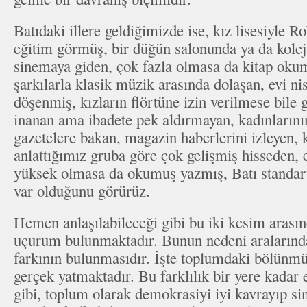
Batıdaki illere geldiğimizde ise, kız lisesiyle 
eğitim görmüş, bir düğün salonunda ya da kolej
sinemaya giden, çok fazla olmasa da kitap oku
şarkılarla klasik müzik arasında dolaşan, evi ni
döşenmiş, kızların flörtüne izin verilmese bile
inanan ama ibadete pek aldırmayan, kadınlarını
gazetelere bakan, magazin haberlerini izleyen,
anlattığımız gruba göre çok gelişmiş hisseden, 
yüksek olmasa da okumuş yazmış, Batı standart
var olduğunu görürüz.
Hemen anlaşılabileceği gibi bu iki kesim arasın
uçurum bulunmaktadır. Bunun nedeni aralarında 
farkının bulunmasıdır. İşte toplumdaki bölünmü
gerçek yatmaktadır. Bu farklılık bir yere kadar 
gibi, toplum olarak demokrasiyi iyi kavrayıp s