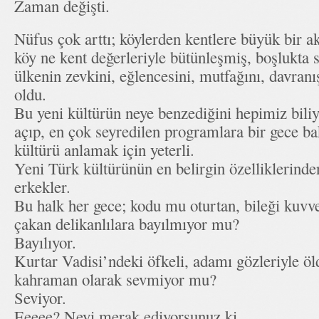
Zaman değişti.
Nüfus çok arttı; köylerden kentlere büyük bir a
köy ne kent değerleriyle bütünleşmiş, boşlukta s
ülkenin zevkini, eğlencesini, mutfağını, davranış
oldu.
Bu yeni kültürün neye benzediğini hepimiz biliy
açıp, en çok seyredilen programlara bir gece b
kültürü anlamak için yeterli.
Yeni Türk kültürünün en belirgin özelliklerinde
erkekler.
Bu halk her gece; kodu mu oturtan, bileği kuvve
çakan delikanlılara bayılmıyor mu?
Bayılıyor.
Kurtar Vadisi’ndeki öfkeli, adamı gözleriyle öl
kahraman olarak sevmiyor mu?
Seviyor.
Eeeee? Neyi merak ediyorsunuz ki.