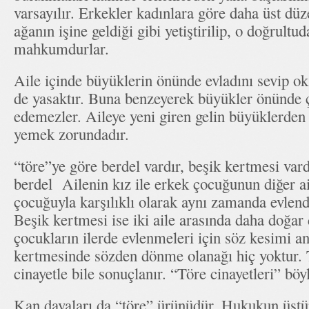
varsayılır. Erkekler kadınlara göre daha üst düz
ağanın işine geldiği gibi yetiştirilip, o doğrultu
mahkumdurlar.
Aile içinde büyüklerin önünde evladını sevip 
de yasaktır. Buna benzeyerek büyükler önünde çift
edemezler. Aileye yeni giren gelin büyüklerden 
yemek zorundadır.
“töre”ye göre berdel vardır, beşik kertmesi vard
berdel Ailenin kız ile erkek çocuğunun diğer ai
çocuğuyla karşılıklı olarak aynı zamanda evlend
Beşik kertmesi ise iki aile arasında daha doğar
çocukların ilerde evlenmeleri için söz kesimi an
kertmesinde sözden dönme olanağı hiç yoktur. 
cinayetle bile sonuçlanır. “Töre cinayetleri” böy
Kan davaları da “töre” ürünüdür. Hukukun üstün