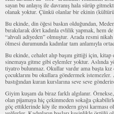
sayan bu anlayış ile davranış hala sürüp gitme
olanak yoktur. Çünkü olanlar bir ekinin (kültürü
Bu ekinde, din öğesi baskın olduğundan, Mede
bırakılarak dört kadınla evlilik yapmak, hem d
“ahvali adiyeden” olmuştur. Arada resmi nikah
ölmesi durumunda kadınlar tam anlamıyla ortada
Bu ekinde, cehalet alıp başını gittiği için, kitap
sinemaya gitme gibi eylemler yoktur. Aslında y
tiyatro bulunmaz. Okullar vardır ama başta kız ç
çocuklarını bu okullara göndermek istemezler. 
bastığından kuran kurslarına seve seve gönderir
Giyim kuşam da biraz farklı algılanır. Örnekse, 
olan pijamaya hiç çekinmeden sokağa çıkabilirle
göç ettiklerinde köy ile modern giysi karması o
yeğlerler. Kadınların başları kesinlikle örtülü ol