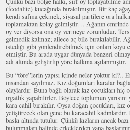
Çünkü bazı bölge halkı, sırf oy toplayabilme am
(feodalite) kucağında bırakılmıştır. Bir kaç ağ
kendi safına çekmek, siyasal partilere ora halk
toplamaktan kolay gelmiştir… Ağanın emrinde 
oy ver diyorsa ona oy vermeye zorunludur. Ter
gelmedik kalmaz; ailece aç bile bırakılabilir. A
istediği gibi yönlendirebilmek için onları koy
etmiştir. Bu arada uygar dünyada benzeri olmaya
adı altında geliştirlip yöre halkına aşılanmıştır.
Bu “töre”lerin yapısı içinde neler yoktur ki?.. E
insandan sayılmaz. Kız doğumları karalar bağ
olaylardır. Buna bağlı olarak kız çocukları hiç
ırgatlık yapabilirler. Böylece toplumun yarısını
kara cahil bırakılır. Oysa doğan çocukları, kız 
yetiştirecek olan gene bu karacahil kadınlardır. 
baskı altında tutulur. Çünkü kızların ancak bazı
bulunmaları halinde erkeklerden yana başlarının