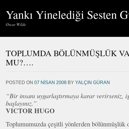
Yankı Yinelediği Sesten G
Oscar Wilde
TOPLUMDA BÖLÜNMÜŞLÜK VAR
MU?….
POSTED ON
07 NISAN 2008
BY
YALÇIN GÜRAN
“Bir insanı uygarlaştırmaya karar verirseniz, i
başlayınız.”
VICTOR HUGO
Toplumumuzda çeşitli yönlerden bölünmüşlük o