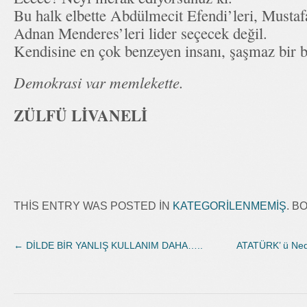
Bu halk elbette Abdülmecit Efendi’leri, Mustaf
Adnan Menderes’leri lider seçecek değil.
Kendisine en çok benzeyen insanı, şaşmaz bir 
Demokrasi var memlekette.
ZÜLFÜ LİVANELİ
THIS ENTRY WAS POSTED IN
KATEGORILENMEMIŞ
. 
←
DİLDE BİR YANLIŞ KULLANIM DAHA…..
ATATÜRK’ ü Ned