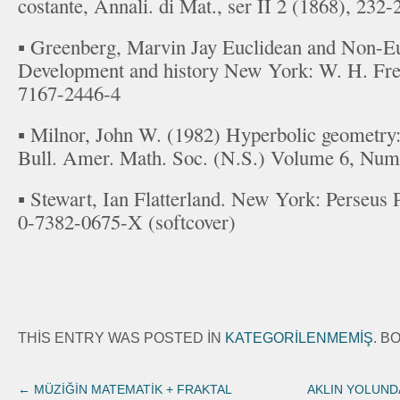
costante, Annali. di Mat., ser II 2 (1868), 232-
▪ Greenberg, Marvin Jay Euclidean and Non-Eu
Development and history New York: W. H. Fr
7167-2446-4
▪ Milnor, John W. (1982) Hyperbolic geometry: 
Bull. Amer. Math. Soc. (N.S.) Volume 6, Numb
▪ Stewart, Ian Flatterland. New York: Perseus
0-7382-0675-X (softcover)
THIS ENTRY WAS POSTED IN
KATEGORILENMEMIŞ
. 
←
MÜZİĞİN MATEMATİK + FRAKTAL
AKLIN YOLUNDA