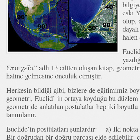
bilgiy
eski Y
olup,
dayalı
halen 
Eucli
yazdı
Στοιχεῖα” adlı 13 ciltten oluşan kitap, geometri
haline gelmesine öncülük etmiştir.
Herkesin bildiği gibi, bizlere de eğitimimiz bo
geometri, Euclid’ in ortaya koyduğu bu düzlem
geometride anlatılan postulatlar hep iki boyutl
tanımlanır.
Euclide’in postülatları şunlardır: a) İki nokta 
Bir doğrudan bir doğru parçası elde edilebilir. 