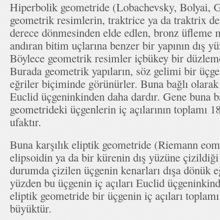
Hiperbolik geometride (Lobachevsky, Bolyai, G
geometrik resimlerin, traktrice ya da traktrix d
derece dönmesinden elde edlen, bronz üfleme mü
andıran bitim uçlarına benzer bir yapının dış yüz
Böylece geometrik resimler içbükey bir düzleme
Burada geometrik yapıların, söz gelimi bir üçge
eğriler biçiminde görünürler. Buna bağlı olarak 
Euclid üçgeninkinden daha dardır. Gene buna ba
geometrideki üçgenlerin iç açılarının toplamı 
ufaktır.
Buna karşılık eliptik geometride (Riemann eomet
elipsoidin ya da bir kürenin dış yüzüne çizildiği
durumda çizilen üçgenin kenarları dışa dönük e
yüzden bu üçgenin iç açıları Euclid üçgeninkin
eliptik geometride bir üçgenin iç açıları topla
büyüktür.