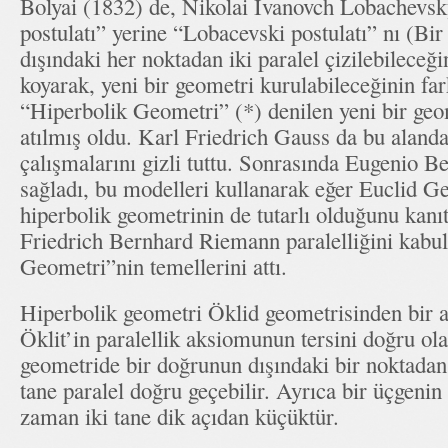
Bolyai (1832) de, Nikolai Ivanovch Lobachevsky
postulatı” yerine “Lobacevski postulatı” nı (Bi
dışındaki her noktadan iki paralel çizilebileceği
koyarak, yeni bir geometri kurulabileceğinin far
“Hiperbolik Geometri” (*) denilen yeni bir geo
atılmış oldu. Karl Friedrich Gauss da bu alanda 
çalışmalarını gizli tuttu. Sonrasında Eugenio B
sağladı, bu modelleri kullanarak eğer Euclid Ge
hiperbolik geometrinin de tutarlı olduğunu kan
Friedrich Bernhard Riemann paralelliğini kabul
Geometri”nin temellerini attı.
Hiperbolik geometri Öklid geometrisinden bir a
Öklit’in paralellik aksiomunun tersini doğru ol
geometride bir doğrunun dışındaki bir noktadan
tane paralel doğru geçebilir. Ayrıca bir üçgenin 
zaman iki tane dik açıdan küçüktür.