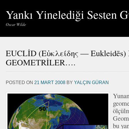
Yankı Yinelediği Sesten G
Oscar Wilde
EUCLİD (Εὐκλείδης — Eukleidēs) 
GEOMETRİLER….
POSTED ON
21 MART 2008
BY
YALÇIN GÜRAN
Yunan
geomet
ölçül
Geome
bu ya