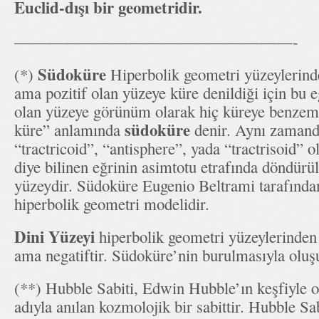
Euclid-dışı bir geometridir.
—————————————————-
Südoküre
(*)
Hiperbolik geometri yüzeylerinden
ama pozitif olan yüzeye küre denildiği için bu e
olan yüzeye görünüm olarak hiç küreye benzem
südoküre
küre” anlamında
denir. Aynı zamanda
“tractricoid”, “antisphere”, yada “tractrisoid” ol
diye bilinen eğrinin asimtotu etrafında döndür
yüzeydir. Südoküre Eugenio Beltrami tarafında
hiperbolik geometri modelidir.
Dini Yüzeyi
hiperbolik geometri yüzeylerinden b
ama negatiftir. Südoküre’nin burulmasıyla oluş
(**) Hubble Sabiti, Edwin Hubble’ın keşfiyle o
adıyla anılan kozmolojik bir sabittir. Hubble Sa