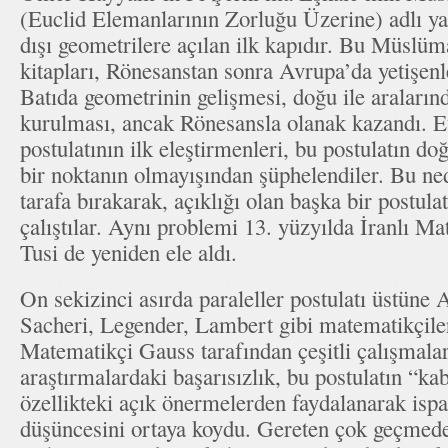
(Euclid Elemanlarının Zorluğu Üzerine) adlı ya
dışı geometrilere açılan ilk kapıdır. Bu Müslüm
kitapları, Rönesanstan sonra Avrupa’da yetişenle
Batıda geometrinin gelişmesi, doğu ile araların
kurulması, ancak Rönesansla olanak kazandı. Eu
postulatının ilk eleştirmenleri, bu postulatın d
bir noktanın olmayışından şüphelendiler. Bu ned
tarafa bırakarak, açıklığı olan başka bir postul
çalıştılar. Aynı problemi 13. yüzyılda İranlı M
Tusi de yeniden ele aldı.
On sekizinci asırda paraleller postulatı üstüne
Sacheri, Legender, Lambert gibi matematikçile
Matematikçi Gauss tarafından çeşitli çalışmalar
araştırmalardaki başarısızlık, bu postulatın “kab
özellikteki açık önermelerden faydalanarak isp
düşüncesini ortaya koydu. Gereten çok geçmed