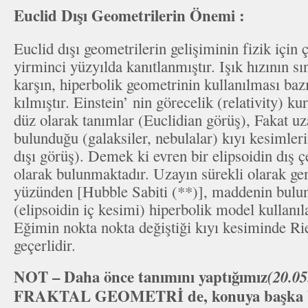
Euclid Dışı Geometrilerin Önemi :
Euclid dışı geometrilerin gelişiminin fizik için
yirminci yüzyılda kanıtlanmıştır. Işık hızının sı
karşın, hiperbolik geometrinin kullanılması bazı 
kılmıştır. Einstein’ nin görecelik (relativity) ku
düz olarak tanımlar (Euclidian görüş), Fakat u
bulunduğu (galaksiler, nebulalar) kıyı kesimleri
dışı görüş). Demek ki evren bir elipsoidin dış 
olarak bulunmaktadır. Uzayın sürekli olarak gen
yüzünden [Hubble Sabiti (**)], maddenin bulu
(elipsoidin iç kesimi) hiperbolik model kullanıl
Eğimin nokta nokta değiştiği kıyı kesiminde R
geçerlidir.
NOT – Daha önce tanımını yaptığımız
(20.05
FRAKTAL GEOMETRİ de, konuya başka bi