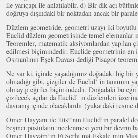
ile yarıçapı ile anlatılabilr. d) Bir dik açı bütünl
doğruya dışındaki bir noktadan ancak bir paral
Düzlem geometride, geometri uzayı iki boyutlu 
Euclid düzlem geometrisinde temel elemanlar no
Teoremler, matematik aksiyomlardan yapılan ç
edilmesi biçimindedir. Euclide geometrinin en i
Osmanlının Eşek Davası dediği Pisagor teoremi
Ne var ki, içinde yaşadığımız doğadaki hiç bir
olmadığı gibi, çizgiler de Euclid’ in tanımını ya
olmayıp eğriler biçimindedir. Doğadaki bu eğri
çizilecek açılar da Euclid’ in düzlemleri üzerine
davranış içinde olacaklardır (yukardaki resme d
Ömer Hayyam ile Tûsî’nin Euclid’in paralel doğr
beşinci postulatın incelenmesi yeni bir devrin ba
Ömer Hayyâm’ın Fî Şerhi mâ Eşkale min Müsad