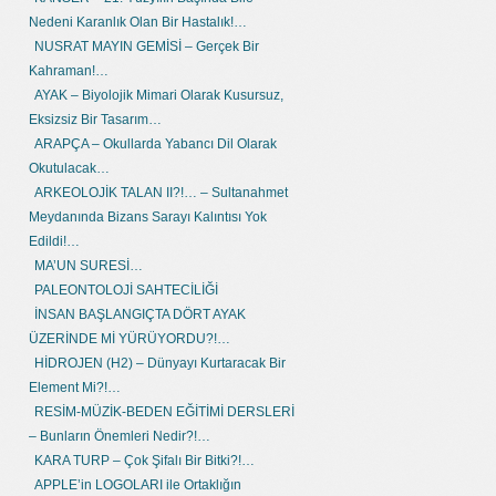
Nedeni Karanlık Olan Bir Hastalık!…
NUSRAT MAYIN GEMİSİ – Gerçek Bir
Kahraman!…
AYAK – Biyolojik Mimari Olarak Kusursuz,
Eksizsiz Bir Tasarım…
ARAPÇA – Okullarda Yabancı Dil Olarak
Okutulacak…
ARKEOLOJİK TALAN II?!… – Sultanahmet
Meydanında Bizans Sarayı Kalıntısı Yok
Edildi!…
MA’UN SURESİ…
PALEONTOLOJİ SAHTECİLİĞİ
İNSAN BAŞLANGIÇTA DÖRT AYAK
ÜZERİNDE Mİ YÜRÜYORDU?!…
HİDROJEN (H2) – Dünyayı Kurtaracak Bir
Element Mi?!…
RESİM-MÜZİK-BEDEN EĞİTİMİ DERSLERİ
– Bunların Önemleri Nedir?!…
KARA TURP – Çok Şifalı Bir Bitki?!…
APPLE’in LOGOLARI ile Ortaklığın