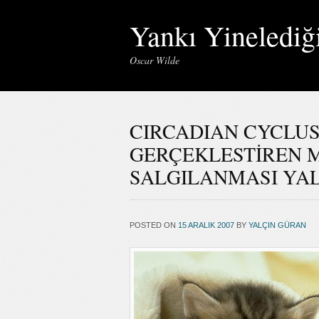
Yankı Yinelediğ
Oscar Wilde
CIRCADIAN CYCLUS’U 
GERÇEKLESTİREN
SALGILANMASI YAL
POSTED ON
15 ARALIK 2007
BY
YALÇIN GÜRAN