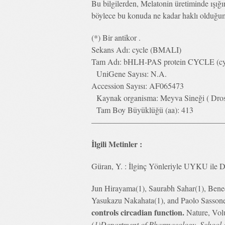
Bu bilgilerden, Melatonin üretiminde ışığın
böylece bu konuda ne kadar haklı olduğum
(*) Bir antikor .
Sekans Adı: cycle (BMALI)
Tam Adı: bHLH-PAS protein CYCLE (cy
UniGene Sayısı: N.A.
Accession Sayısı: AF065473
Kaynak organisma: Meyva Sineği ( Droso
Tam Boy Büyüklüğü (aa): 413
—————————————————
İlgili Metinler :
Güran, Y. : İlginç Yönleriyle UYKU ile
Jun Hirayama(1), Saurabh Sahar(1), Bene
Yasukazu Nakahata(1), and Paolo Sassone
controls circadian function.
Nature, Vol
(1)Department of Pharmacology, School of