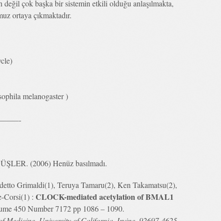
 değil çok başka bir sistemin etkili olduğu anlaşılmakta,
uz ortaya çıkmaktadır.
cle)
phila melanogaster )
——-
 DÜŞLER. (2006) Henüz basılmadı.
detto Grimaldi(1), Teruya Tamaru(2), Ken Takamatsu(2),
CLOCK-mediated acetylation of BMAL1
-Corsi(1) :
ume 450 Number 7172 pp 1086 – 1090.
 Medicine, University of California, Irvine, 92697-4625