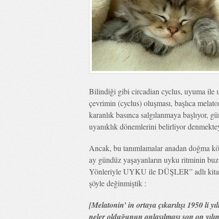
Bilindiği gibi circadian cyclus, uyuma ile
çevrimin (cyclus) oluşması, başlıca melat
karanlık basınca salgılanmaya başlıyor, gü
uyanıklık dönemlerini belirliyor denmekte
Ancak, bu tanımlamalar anadan doğma kör ol
ay gündüz yaşayanların uyku ritminin buz
Yönleriyle UYKU ile DÜŞLER” adlı kit
şöyle değinmiştik :
[Melatonin’ in ortaya çıkarılışı 1950 li y
neler olduğunun anlaşılması son on yılın 