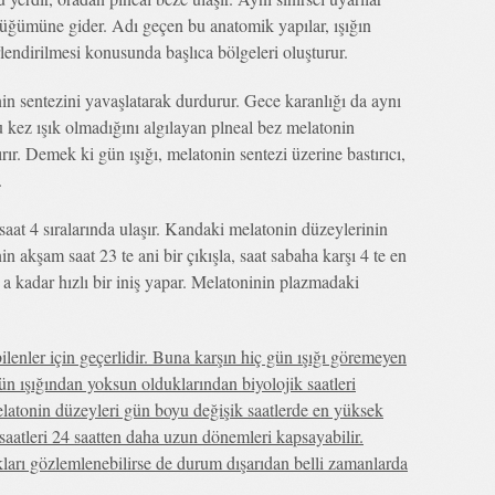
üğümüne gider. Adı geçen bu anatomik yapılar, ışığın
rlendirilmesi konusunda başlıca bölgeleri oluşturur.
nin sentezini yavaşlatarak durdurur. Gece karanlığı da aynı
Bu kez ışık olmadığını algılayan plneal bez melatonin
rır. Demek ki gün ışığı, melatonin sentezi üzerine bastırıcı,
.
aat 4 sıralarında ulaşır. Kandaki melatonin düzeylerinin
n akşam saat 23 te ani bir çıkışla, saat sabaha karşı 4 te en
a kadar hızlı bir iniş yapar. Melatoninin plazmadaki
ilenler için geçerlidir. Buna karşın hiç gün ışığı göremeyen
n ışığından yoksun olduklarından biyolojik saatleri
latonin düzeyleri gün boyu değişik saatlerde en yüksek
 saatleri 24 saatten daha uzun dönemleri kapsayabilir.
arı gözlemlenebilirse de durum dışarıdan belli zamanlarda