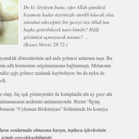
De ki: Söyleyin bana, eğer Allah gündüzü
kıyamete kadar üzerinizde sürekli kılacak olsa,
istirahat edeceğiniz bir geceyi size Allah’tan
başka getirebilecek tanrı kimdir? Hâlâ
gözünüzü açmayacak mısınız? …
(Kasas Sûresi, 28:72.)
 uyanıklık dönemlerinin ard arda gelmesi anlamını taşır. Bu
onin adlı hormonun salgılanmasına bağlanmıştı. Melatonin
ndüz ışığı gelince azalarak kayboluyor; bu da uyku ile
ydi,
up, hiç ışık görmeyenler ile kutuplarda altı ay gece altı
ulmamasının nedenini anlatamıyordu. Bizim “İlginç
abımızın “Uykunun Biokimyası” bölümünde bu konuya
ılların sonlarında olmasına karşın, topluca işlevlerinin
içinde gerçekleşebilmiştir.