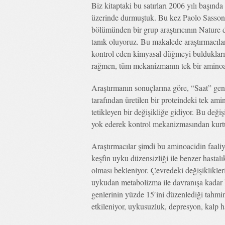
Biz kitaptaki bu satırları 2006 yılı başın
üzerinde durmuştuk. Bu kez Paolo Sassone
bölümünden bir grup araştırıcının Nature
tanık oluyoruz. Bu makalede araştırmacıla
kontrol eden kimyasal düğmeyi buldukların
rağmen, tüm mekanizmanın tek bir aminoacid
Araştırmanın sonuçlarına göre, “Saat” geni
tarafından üretilen bir proteindeki tek amin
tetikleyen bir değişikliğe gidiyor. Bu deği
yok ederek kontrol mekanizmasından kurtu
Araştırmacılar şimdi bu aminoacidin faaliy
keşfin uyku düzensizliği ile benzer hastalı
olması bekleniyor. Çevredeki değişiklikler
uykudan metabolizma ile davranışa kadar
genlerinin yüzde 15′ini düzenlediği tahmi
etkileniyor, uykusuzluk, depresyon, kalp has