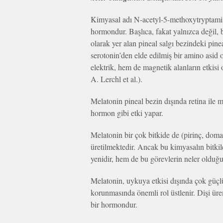
Kimyasal adı N-acetyl-5-methoxytryptami
hormondur. Başlıca, fakat yalnızca değil, 
olarak yer alan pineal salgı bezindeki pine
serotonin’den elde edilmiş bir amino asid 
elektrik, hem de magnetik alanların etkisi 
A. Lerchl et al.).
Melatonin pineal bezin dışında retina ile 
hormon gibi etki yapar.
Melatonin bir çok bitkide de (pirinç, domat
üretilmektedir. Ancak bu kimyasalın bitkil
yenidir, hem de bu görevlerin neler olduğ
Melatonin, uykuya etkisi dışında çok güç
korunmasında önemli rol üstlenir. Dişi ür
bir hormondur.