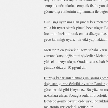
sempatik nöronlarla, sempatik üst boyun d
görme dışı etkilerinin algılanması ile değe
Gün ışığı uyarısını alan pineal bez melato
yolla bir uyarı olarak plneal beze ulaşır. 
üretimini hızlandlrarak en üst düzeye ulaştı
gece karanlığı uyarıcı bir etki yapmaktadır
Melatonin en yüksek düzeye sabaha karşı s
zamana karşı değişimini şöyledir : Melatoni
yüksek düzeye ulaşır. Oradan saat sabah 9 
gündüz düzeyi 10 pg/ml dir.
Buraya kadar anlatılanlar gün ışığını göreb
doğuştan görme özürlüler vardır. Bunlar gü
görenlerinki gibi işleyemez. Bu yüzden me
noktalara ulaşır. Sonuçta onların biyolojik
Böylece görme özürlülerde uyku bozuklukl
melatonin verilerek düzeltilebilir.