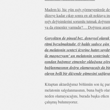
Madem ki, hiç gün ışığı görmeyenlerde de p
düzeye kadar çıkıp sonra en alt noktaya 
ışığı değişimlerini sorumlu tutmak doğr
ya da etmenler varmıdır?… Doğrusu araşt
Gerçekten de pineal bez, deneysel olarak
ritmi bozulmaktadır. O halde sadece gün 
da melatonin sentezi üzerine hatırı sayılı
ile magnezyum’ un melatonin sentezinde 
ışından bağımsız etmenler olduğuna göre
bağlanmasının doğru olamayacağı da bir g
olayın belli bir düzende gitmesini sağlaya
Kitaptan aktardığımız bölümün son üç par
melatonin salgılanmasının, buna bağlı ola
neden olamayacağını, burada başka etken y
çalışmış bulunuyoruz.