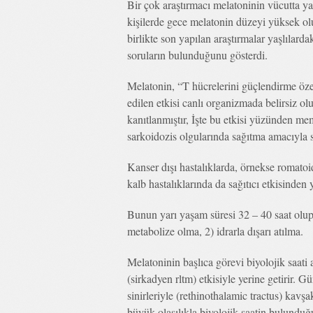
Bir çok araştırmacı melatoninin vücutta ya
kişilerde gece melatonin düzeyi yüksek ol
birlikte son yapılan araştırmalar yaşlılar
soruların bulunduğunu gösterdi.
Melatonin, “T hücrelerini güçlendirme özel
edilen etkisi canlı organizmada belirsiz o
kanıtlanmıştır, İşte bu etkisi yüzünden meme
sarkoidozis olgularında sağıtma amacıyla s
Kanser dışı hastalıklarda, örnekse romatoid a
kalb hastalıklarında da sağıtıcı etkisinden y
Bunun yarı yaşam süresi 32 – 40 saat olup, 
metabolize olma, 2) idrarla dışarı atılma.
Melatoninin başlıca görevi biyolojik saati
(sirkadyen rltm) etkisiyle yerine getirir. 
sinirleriyle (rethinothalamic tractus) kavş
büyük olasılıkla biyolojik saatin bulunduğu