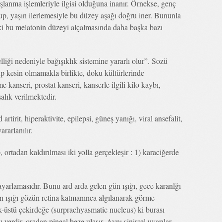
şlanma işlemleriyle ilgisi olduğuna inanır. Örnekse, genç
up, yaşın ilerlemesiyle bu düzey aşağı doğru iner. Bununla
daki bu melatonin düzeyi alçalmasında daha başka bazı
liği nedeniyle bağışıklık sistemine yararlı olur”. Sozü
lup kesin olmamakla birlikte, doku kültürlerinde
 kanseri, prostat kanseri, kanserle ilgili kilo kaybı,
alık verilmektedir.
rtirit, hiperaktivite, epilepsi, güneş yanığı, viral ansefalit,
ararlanılır.
ortadan kaldırılması iki yolla gerçekleşir : 1) karaciğerde
 ayarlamasıdır. Bunu ard arda gelen gün ışığı, gece karanlğı
Gün ışığı gözün retina katmanınca algılanarak görme
ak-üstü çekirdeğe (surprachyasmatic nucleus) ki burası
 yerdir, oradan pineal beze ulaşır. Aynı sinirsel uyarılar