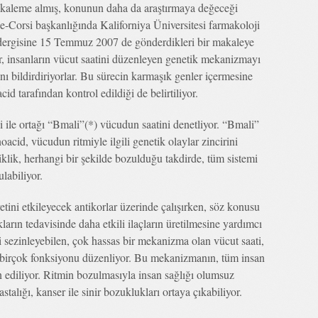
da kaleme almış, konunun daha da araştırmaya değeceği
-Corsi başkanlığında Kaliforniya Üniversitesi farmakoloji
 dergisine 15 Temmuz 2007 de gönderdikleri bir makaleye
r, insanların vücut saatini düzenleyen genetik mekanizmayı
ı bildirdiriyorlar. Bu sürecin karmaşık genler içermesine
 tarafından kontrol edildiği de belirtiliyor.
 ile ortağı “Bmali”(*) vücudun saatini denetliyor. “Bmali”
oacid, vücudun ritmiyle ilgili genetik olaylar zincirini
şiklik, herhangi bir şekilde bozulduğu takdirde, tüm sistemi
labiliyor.
etini etkileyecek antikorlar üzerinde çalışırken, söz konusu
kların tedavisinde daha etkili ilaçların üretilmesine yardımcı
i sezinleyebilen, çok hassas bir mekanizma olan vücut saati,
 birçok fonksiyonu düzenliyor. Bu mekanizmanın, tüm insan
n ediliyor. Ritmin bozulmasıyla insan sağlığı olumsuz
talığı, kanser ile sinir bozuklukları ortaya çıkabiliyor.