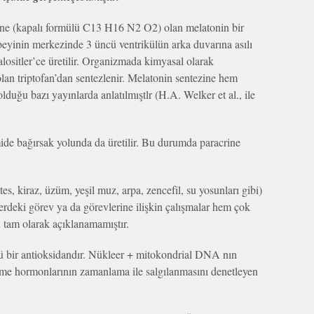
ne (kapalı formülü C13 H16 N2 O2) olan melatonin bir
beyinin merkezinde 3 üncü ventrikülün arka duvarına asılı
alositler’ce üretilir. Organizmada kimyasal olarak
olan triptofan’dan sentezlenir. Melatonin sentezine hem
olduğu bazı yayınlarda anlatılmıştlr (H.A. Welker et al., ile
mide bağırsak yolunda da üretilir. Bu durumda paracrine
es, kiraz, üzüm, yeşil muz, arpa, zencefil, su yosunları gibi)
erdeki görev ya da görevlerine ilişkin çalışmalar hem çok
u tam olarak açıklanamamıştır.
lü bir antioksidandır. Nükleer + mitokondrial DNA nın
eme hormonlarının zamanlama ile salgılanmasını denetleyen