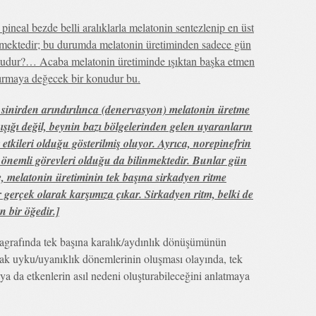
ineal bezde belli aralıklarla melatonin sentezlenip en üst
inmektedir; bu durumda melatonin üretiminden sadece gün
umudur?… Acaba melatonin üretiminde ışıktan başka etmen
ırmaya değecek bir konudur bu.
 sinirden arındırılınca (denervasyon) melatonin üretme
ışığı değil, beynin bazı bölgelerinden gelen uyaranların
r etkileri olduğu gösterilmiş oluyor. Ayrıca, norepinefrin
önemli görevleri olduğu da bilinmektedir. Bunlar gün
, melatonin üretiminin tek başına sirkadyen ritme
erçek olarak karşımıza çıkar. Sirkadyen ritm, belki de
n bir öğedir.]
agrafında tek başına karalık/aydınlık dönüşümünün
rak uyku/uyanıklık dönemlerinin oluşması olayında, tek
a da etkenlerin asıl nedeni oluşturabileceğini anlatmaya