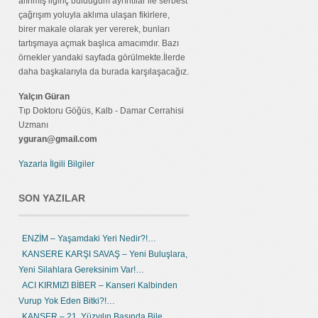
alınmış ilginç bulduğum ayrıntılar ile serbest
çağrışım yoluyla aklıma ulaşan fikirlere,
birer makale olarak yer vererek, bunları
tartışmaya açmak başlıca amacımdır. Bazı
örnekler yandaki sayfada görülmekte.İlerde
daha başkalarıyla da burada karşılaşacağız.
Yalçın Güran
Tıp Doktoru Göğüs, Kalb - Damar Cerrahisi
Uzmanı
yguran@gmail.com
Yazarla İlgili Bilgiler
SON YAZILAR
ENZİM – Yaşamdaki Yeri Nedir?!…
KANSERE KARŞI SAVAŞ – Yeni Buluşlara,
Yeni Silahlara Gereksinim Var!…
ACI KIRMIZI BİBER – Kanseri Kalbinden
Vurup Yok Eden Bitki?!…
KANSER – 21. Yüzyılın Başında Bile