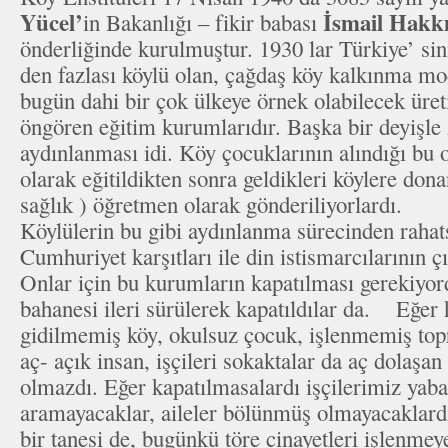
Yücel’
İsmail Hakk
in Bakanlığı – fikir babası
önderliğinde kurulmuştur. 1930 lar Türkiye’ s
den fazlası köylü olan, çağdaş köy kalkınma mo
bugün dahi bir çok ülkeye örnek olabilecek ür
öngören eğitim kurumlarıdır. Başka bir deyişl
aydınlanması idi. Köy çocuklarının alındığı bu
olarak eğitildikten sonra geldikleri köylere donan
sağlık ) öğretmen olarak gönderiliyorlardı.
Köylülerin bu gibi aydınlanma sürecinden rahats
Cumhuriyet karşıtları ile din istismarcılarının ç
Onlar için bu kurumların kapatılması gerekiy
bahanesi ileri sürülerek kapatıldılar da. Eğer 
gidilmemiş köy, okulsuz çocuk, işlenmemiş top
aç- açık insan, işçileri sokaktalar da aç dolaşan
olmazdı. Eğer kapatılmasalardı işçilerimiz yaba
aramayacaklar, aileler bölünmüş olmayacaklard
bir tanesi de, bugünkü töre cinayetleri işlenmey