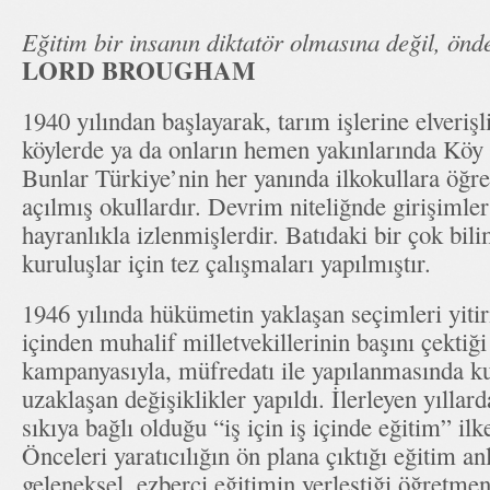
Eğitim bir insanın diktatör olmasına değil, önd
LORD BROUGHAM
1940 yılından başlayarak, tarım işlerine elverişl
köylerde ya da onların hemen yakınlarında Köy En
Bunlar Türkiye’nin her yanında ilkokullara öğr
açılmış okullardır. Devrim niteliğnde girişimler
hayranlıkla izlenmişlerdir. Batıdaki bir çok bil
kuruluşlar için tez çalışmaları yapılmıştır.
1946 yılında hükümetin yaklaşan seçimleri yit
içinden muhalif milletvekillerinin başını çektiğ
kampanyasıyla, müfredatı ile yapılanmasında k
uzaklaşan değişiklikler yapıldı. İlerleyen yıllard
sıkıya bağlı olduğu “iş için iş içinde eğitim” ilk
Önceleri yaratıcılığın ön plana çıktığı eğitim an
geleneksel, ezberci eğitimin yerleştiği öğretmen