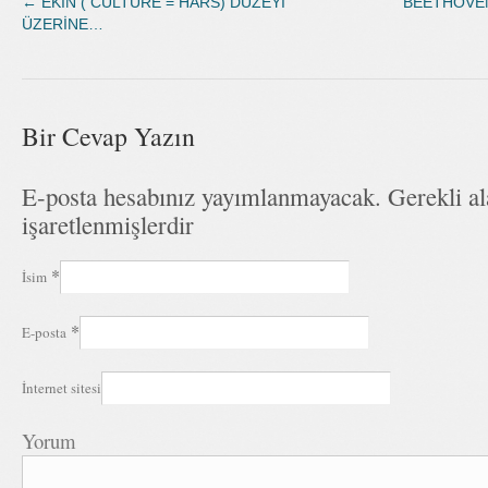
←
EKİN ( CULTURE = HARS) DÜZEYİ
BEETHOVEN
ÜZERİNE…
Bir Cevap Yazın
E-posta hesabınız yayımlanmayacak. Gerekli a
işaretlenmişlerdir
*
İsim
*
E-posta
İnternet sitesi
Yorum