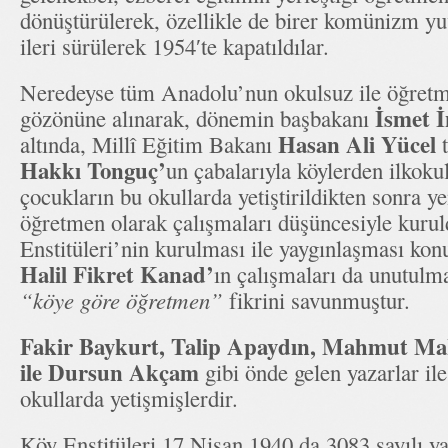
dönüştürülerek, özellikle de birer komünizm yuv
ileri sürülerek 1954′te kapatıldılar.
Neredeyse tüm Anadolu’nun okulsuz ile öğretm
İsmet 
gözönüne alınarak, dönemin başbakanı
Hasan Ali Yücel
altında, Millî Eğitim Bakanı
t
Hakkı Tonguç’
un çabalarıyla köylerden ilkok
çocukların bu okullarda yetiştirildikten sonra y
öğretmen olarak çalışmaları düşüncesiyle kurul
Enstitüleri’nin kurulması ile yaygınlaşması ko
Halil Fikret Kanad’
ın çalışmaları da unutulm
“köye göre öğretmen”
fikrini savunmuştur.
Fakir Baykurt, Talip Apaydın, Mahmut M
ile Dursun Akçam
gibi önde gelen yazarlar il
okullarda yetişmişlerdir.
Köy Enstitüleri 17 Nisan 1940 da 3083 sayılı y