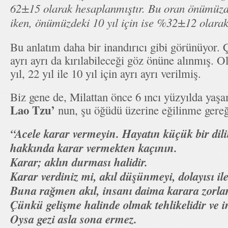
62±15 olarak hesaplanmıştır. Bu oran önümüzd
iken, önümüzdeki 10 yıl için ise %32±12 olarak 
Bu anlatım daha bir inandırıcı gibi görünüyor. 
ayrı ayrı da kırılabileceği göz önüne alınmış. O
yıl, 22 yıl ile 10 yıl için ayrı ayrı verilmiş.
Biz gene de, Milattan önce 6 ıncı yüzyılda yaşa
Lao Tzu’
nun, şu öğüdü üzerine eğilinme gere
“Acele karar vermeyin. Hayatın küçük bir di
hakkında karar vermekten kaçının.
Karar; aklın durması halidir.
Karar verdiniz mi, akıl düşünmeyi, dolayısı il
Buna rağmen akıl, insanı daima karara zorlar
Çünkü gelişme halinde olmak tehlikelidir ve 
Oysa gezi asla sona ermez.