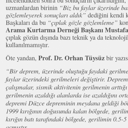
incelendikten sonra bu sonuçların çıkarıldığını,
uzmanlardan birinin
“Biz bu faylar üzerinde ba
gözlemleyerek sonuçları aldık”
dediğini kendi 
Başkaları da bu
“çıplak gözle gözlemleme”
kon
Arama Kurtarma Derneği Başkanı Mustafa
çıplak gözün dışında bazı teknik ya da teknoloji
kullanılmamıştır.
Prof. Dr. Orhan Tüysüz
Öte yandan,
bir yazı
“Bir deprem, üzerinde oluştuğu faydaki gerilme
faylar üzerindeki gerilmeleri değiştirir. Depre
çalışmalar, sismik aktivitenin gerilmenin arttığı
gerilmenin azaldığı alanlarda ise azaldığını or
depremi Düzce depreminin meydana geldiği böl
1999 kırığının doğusunda kalan bölgede, gerilim
kırığın batı tarafındaki bölgede, gerilimin 0.5-
açmıştır