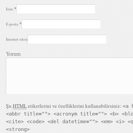
*
İsim
*
E-posta
İnternet sitesi
Yorum
Şu
HTML
etiketlerini ve özelliklerini kullanabilirsiniz:
<a 
<abbr title=""> <acronym title=""> <b> <bl
<cite> <code> <del datetime=""> <em> <i> <
<strong>