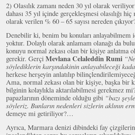
2) Olasılık zamanı neden 30 yıl olarak veriliyo
dahası 35 yıl içinde gerçekleşmesi olasılığı h
olarak verilen % 60 – 65 sayısı nereden çıkıyo
Denebilir ki, benim bu konuları anlayabilmem i
yoktur. Dolaylı olarak anlamam olanağı da b
konuyu normal zekası olan bir kişiye anlatma 
Mevlana Celaleddin Rumi
gerekir. Gerçi
“Ne 
söylediklerin karşındakinin anlayabileceği kada
herkese herşeyin anlatılıp bilinçlendirilemiyece
Ama, normal zekası olan bir kişiye, başka bir ki
bilginin kolaylıkla aktarılabilmesi gerekmez m
papazlarının döneminde olduğu gibi
“bazı şeyler
söyleriz. Bunların nedenleri sizlerin aklının e
demeye mi getiriliyor?…
Ayrıca, Marmara denizi dibindeki fay çizgilerin