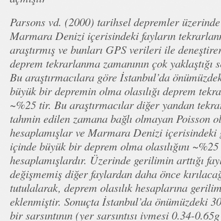
Parsons vd. (2000) tarihsel depremler üzerinde 
Marmara Denizi içerisindeki fayların tekrarlan
araştırmış ve bunları GPS verileri ile deneşti
deprem tekrarlanma zamanının çok yaklaştığı s
Bu araştırmacılara göre İstanbul’da önümüzdeki
büyük bir depremin olma olasılığı deprem tekra
~%25 tir. Bu araştırmacılar diğer yandan tek
tahmin edilen zamana bağlı olmayan Poisson ola
hesaplamışlar ve Marmara Denizi içerisindeki g
içinde büyük bir deprem olma olasılığını ~%25
hesaplamışlardır. Üzerinde gerilimin arttığı fayl
değişmemiş diğer faylardan daha önce kırılaca
tutulalarak, deprem olasılık hesaplarına gerilim
eklenmiştir. Sonuçta İstanbul’da önümüzdeki 30 
bir sarsıntının (yer sarsıntısı ivmesi 0.34-0.65g