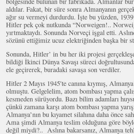
bölgesinde bulunan bir fabrikada. Almanlar bur
aldılar. Fakat, bir süre sonra Almanyanın gerç
ağır su vermeyi durdurdu. İşte bu yüzden, 1939
Hitler pek çok nutkunda “Norweigen!.. Norweig
yırtmaktaydı. Sonunda Norveçi işgal etti. Aslı
sözünü ettiğimiz ucuz elektriğinden başka bir s
Sonunda, Hitler’ in bu her iki projesi gerçekle
bildiği İkinci Dünya Savaşı süreci doğrultusund
ele geçirerek, buradaki savaşa son verdiler.
Hitler 2 Mayıs 1945′te canına kıymış, Almanya 
olmuştu. Gelgelelim, atom bombası yapma çalış
kesmeden sürüyordu. Bazı bilim adamları huys
çünkü zamana karşı atom bombası yapma yarışı
Almanya’nın bu kıyamet silahına daha önce sahi
Ama şimdi Almanya teslim olduğuna göre böyle
değil miydi?.. Aslına bakarsanız, Almanya tehl