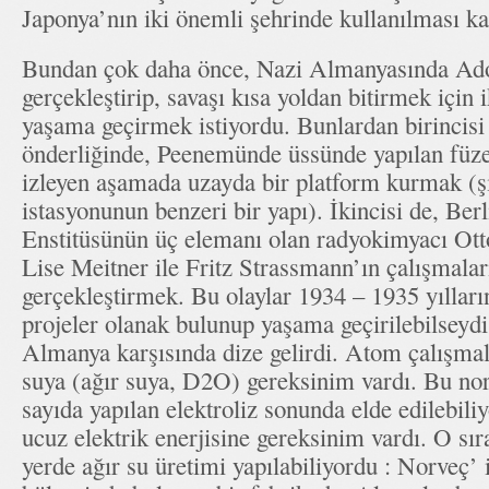
Japonya’nın iki önemli şehrinde kullanılması kar
Bundan çok daha önce, Nazi Almanyasında Adol
gerçekleştirip, savaşı kısa yoldan bitirmek için 
yaşama geçirmek istiyordu. Bunlardan birincis
önderliğinde, Peenemünde üssünde yapılan füze
izleyen aşamada uzayda bir platform kurmak (ş
istasyonunun benzeri bir yapı). İkincisi de, Be
Enstitüsünün üç elemanı olan radyokimyacı Ott
Lise Meitner ile Fritz Strassmann’ın çalışmalar
gerçekleştirmek. Bu olaylar 1934 – 1935 yılları
projeler olanak bulunup yaşama geçirilebilseyd
Almanya karşısında dize gelirdi. Atom çalışma
suya (ağır suya, D2O) gereksinim vardı. Bu no
sayıda yapılan elektroliz sonunda elde edilebili
ucuz elektrik enerjisine gereksinim vardı. O sı
yerde ağır su üretimi yapılabiliyordu : Norveç’