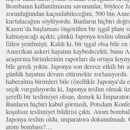
Bombanın kullanılmasını savunanlar, böylece Ja
zorunluğundan kaçınılabileceğini, 500 bin Ame
kurtulacağını söylüyordu. Bunların hiçbiri doğru
Kasım’da başlaması öngörülen bir işgal planı 
kalmayacağı açıktı; çünkü Japonya teslim olmak
fiilen yenilmişti. Kaldı ki, bir işgal olsa bile en
Amerikan askeri hayatını kaybedecekti; bunu 
araştırma birimlerinin raporları da ortaya koyuy
bile gerek yoktu. Japonya son derece etkili bir a
günlük hayatını devam ettirmekte zorlanıyordu
haberalma birimleri bile (özellikle Japonya’da et
seçik vurguluyordu ki, Japonya teslim olmak üze
şerefli bir teslimiyet olsun, demek ki İmpara
Bunların hiçbiri kabul görmedi, Potsdam Konfe
koşulsuz teslimiyet bildirisi çıktı. Atom bombal
Japonya teslim oldu, imparatora dokunulmadı. Ö
atom bombası?…