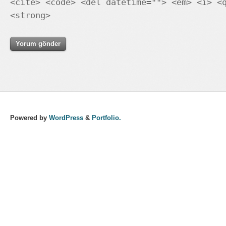
<cite> <code> <del datetime=""> <em> <i> <
<strong>
Powered by
WordPress
&
Portfolio.