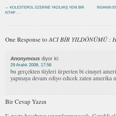
←
KOLESTEROL ÜZERİNE YAZILMIŞ YENİ BİR
İNSANIN E
KİTAP…..
ACI BİR YILDÖNÜMÜ : 
One Response to
Anonymous
diyor ki:
29 Aralık 2008, 17:58
bu gerçekten tüyleri ürperten bi cinayet ameri
yapmaya devam ediyo edicek zaten amerika ni
Bir Cevap Yazın
E-posta hesabınız yayımlanmayacak. Gerekli a