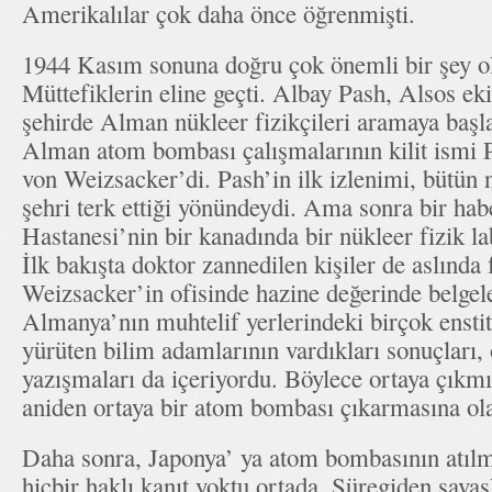
Amerikalılar çok daha önce öğrenmişti.
1944 Kasım sonuna doğru çok önemli bir şey o
Müttefiklerin eline geçti. Albay Pash, Alsos ek
şehirde Alman nükleer fizikçileri aramaya başla
Alman atom bombası çalışmalarının kilit ismi P
von Weizsacker’di. Pash’in ilk izlenimi, bütün n
şehri terk ettiği yönündeydi. Ama sonra bir hab
Hastanesi’nin bir kanadında bir nükleer fizik l
İlk bakışta doktor zannedilen kişiler de aslında
Weizsacker’in ofisinde hazine değerinde belgele
Almanya’nın muhtelif yerlerindeki birçok enst
yürüten bilim adamlarının vardıkları sonuçları, 
yazışmaları da içeriyordu. Böylece ortaya çıkmı
aniden ortaya bir atom bombası çıkarmasına ol
Daha sonra, Japonya’ ya atom bombasının atılm
hiçbir haklı kanıt yoktu ortada. Süregiden savaşl