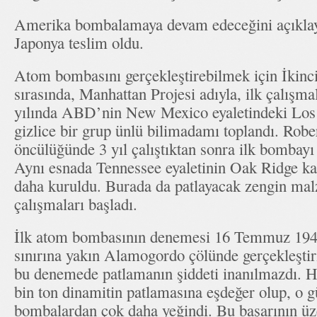
Amerika bombalamaya devam edeceğini açıklay
Japonya teslim oldu.
Atom bombasını gerçekleştirebilmek için İkinc
sırasında, Manhattan Projesi adıyla, ilk çalışma
yılında ABD’nin New Mexico eyaletindeki Los
gizlice bir grup ünlü bilimadamı toplandı. Rob
öncülüğünde 3 yıl çalıştıktan sonra ilk bombayı
Aynı esnada Tennessee eyaletinin Oak Ridge kas
daha kuruldu. Burada da patlayacak zengin ma
çalışmaları başladı.
İlk atom bombasının denemesi 16 Temmuz 19
sınırına yakın Alamogordo çölünde gerçekleştiri
bu denemede patlamanın şiddeti inanılmazdı. 
bin ton dinamitin patlamasına eşdeğer olup, o 
bombalardan çok daha yeğindi. Bu başarının ü