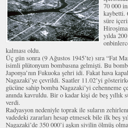
70 000 in
kaybetti. 
süre içer
Hiroşima’
yılda 200
onbinlerc
kalması oldu.
Üç gün sonra (9 Ağustos 1945’te) sıra “Fat 
isimli plütonyum bombasına gelmişti. Bu bomba
Japonya’nın Fukuoka şehri idi. Fakat hava kapal
Nagazaki’ye çevrildi. Saatler 11.02’yi gösterirk
gücüne sahip bomba Nagazaki’yi cehenneme çev
anında kavruldu. Bir o kadar kişi de beş yıllık s
verdi.
Radyasyon nedeniyle toprak ile suların zehirle
vadedeki zararları hesap etmesek bile ilk beş y
Nagazaki’de 350 000’i aşkın sivilin ölmüş olm