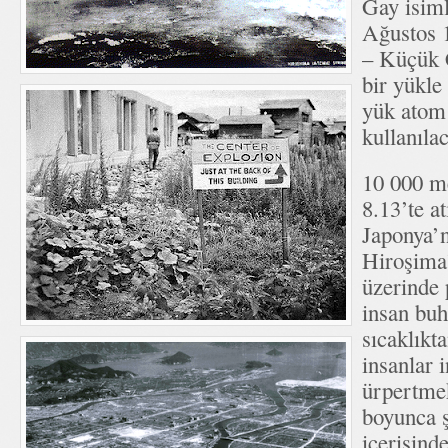
Gay isiml
Ağustos 1
– Küçük Ç
bir yükle
yük atom 
kullanılac
10 000 me
8.13’te a
Japonya’n
Hiroşima
üzerinde 
insan buh
sıcaklıkt
insanlar i
ürpertmek
boyunca ş
içerisind