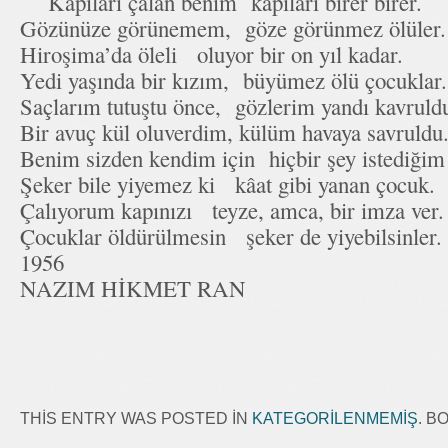
Kapıları çalan benim kapıları birer birer.
Gözünüze görünemem, göze görünmez ölüle
Hiroşima’da öleli oluyor bir on yıl kadar.
Yedi yaşında bir kızım, büyümez ölü çocukla
Saçlarım tutuştu önce, gözlerim yandı kavrul
Bir avuç kül oluverdim, külüm havaya savruld
Benim sizden kendim için hiçbir şey istediği
Şeker bile yiyemez ki kâat gibi yanan çocuk
Çalıyorum kapınızı teyze, amca, bir imza ve
Çocuklar öldürülmesin şeker de yiyebilsinler
1956
NAZIM HİKMET RAN
THIS ENTRY WAS POSTED IN
KATEGORILENMEMIŞ
. 