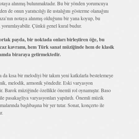
notaya alınmış bulunmaktadır. Bu bir yönden yorumcuya
den de onun yaratıcılığı ile ustalığını gösterme olanağını
enza’nın notaya alınmış olduğunu bir yana koyup, bu
a yorumlayabilir. Çünkü genel kural budur.
ortak payda, bir noktada onları birleştiren öğe, bu
az kavramı, hem Türk sanat müziğinde hem de klasik
amda biraraya getirmektedir.
a kısa bir melodiyi bir takım yeni katkılarla bestelemeye
itmik, melodik, armonik yöndedir. Eski varyasyon
ür. Barok müziğinde özellikle önemli rol oynamıştır. Baso
 ile pasakagliya varyasyonları yapılırdı. Önemli müzik
alarında başlıbaşına bir yer tutar. Sonat, konçerto ile
r.