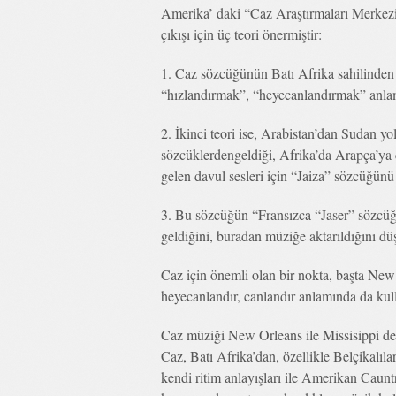
Amerika’ daki “Caz Araştırmaları Merkez
çıkışı için üç teori önermiştir:
1. Caz sözcüğünün Batı Afrika sahilinden 
“hızlandırmak”, “heyecanlandırmak” anlam
2. İkinci teori ise, Arabistan’dan Sudan yo
sözcüklerdengeldiği, Afrika’da Arapça’ya ç
gelen davul sesleri için “Jaiza” sözcüğünü 
3. Bu sözcüğün “Fransızca “Jaser” sözcü
geldiğini, buradan müziğe aktarıldığını d
Caz için önemli olan bir nokta, başta New
heyecanlandır, canlandır anlamında da kull
Caz müziği New Orleans ile Missisippi delt
Caz, Batı Afrika’dan, özellikle Belçikalıl
kendi ritim anlayışları ile Amerikan Caunt