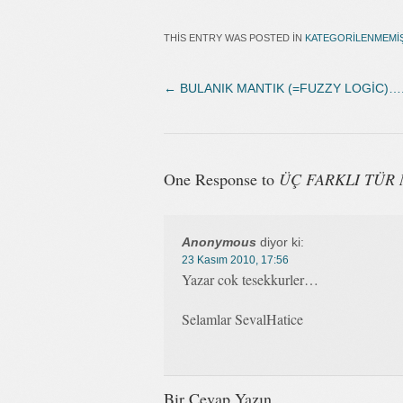
THIS ENTRY WAS POSTED IN
KATEGORILENMEMI
←
BULANIK MANTIK (=FUZZY LOGİC)…
One Response to
ÜÇ FARKLI TÜR
Anonymous
diyor ki:
23 Kasım 2010, 17:56
Yazar cok tesekkurler…
Selamlar SevalHatice
Bir Cevap Yazın