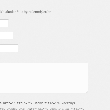
kli alanlar
*
ile işaretlenmişlerdir
a href="" title=""> <abbr title=""> <acronym
te> <code> <del datetime=""> <em> <i> <q cite="">