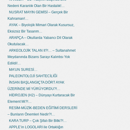
Nedeni Karanlık Olan Bir Hastalık!…
NUSRAT MAYIN GEMİSİ – Gerçek Bir
Kahraman!…
AYAK – Biyolojik Mimari Olarak Kusursuz,
Eksizsiz Bir Tasarım…
ARAPÇA – Okullarda Yabancı Dil Olarak
Okutulacak…
ARKEOLOJİK TALAN II?!… – Sultanahmet
Meydanında Bizans Sarayı Kalıntısı Yok
Edildi!…
MA’UN SURESİ…
PALEONTOLOJİ SAHTECİLİĞİ
İNSAN BAŞLANGIÇTA DÖRT AYAK
ÜZERİNDE Mİ YÜRÜYORDU?!…
HİDROJEN (H2) – Dünyayı Kurtaracak Bir
Element Mi?!…
RESİM-MÜZİK-BEDEN EĞİTİMİ DERSLERİ
– Bunların Önemleri Nedir?!…
KARA TURP – Çok Şifalı Bir Bitki?!…
APPLE’in LOGOLARI ile Ortaklığın