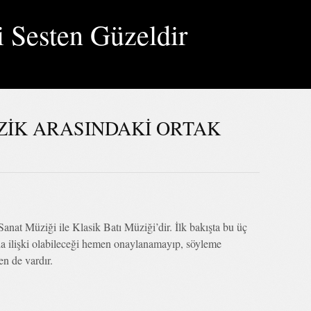
i Sesten Güzeldir
ZİK ARASINDAKİ ORTAK
Sanat Müziği ile Klasik Batı Müziği’dir. İlk bakışta bu üç
 da ilişki olabileceği hemen onaylanamayıp, söyleme
en de vardır.