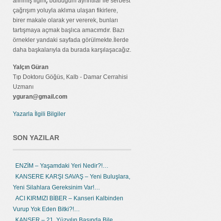
alınmış ilginç bulduğum ayrıntılar ile serbest
çağrışım yoluyla aklıma ulaşan fikirlere,
birer makale olarak yer vererek, bunları
tartışmaya açmak başlıca amacımdır. Bazı
örnekler yandaki sayfada görülmekte.İlerde
daha başkalarıyla da burada karşılaşacağız.
Yalçın Güran
Tıp Doktoru Göğüs, Kalb - Damar Cerrahisi
Uzmanı
yguran@gmail.com
Yazarla İlgili Bilgiler
SON YAZILAR
ENZİM – Yaşamdaki Yeri Nedir?!…
KANSERE KARŞI SAVAŞ – Yeni Buluşlara,
Yeni Silahlara Gereksinim Var!…
ACI KIRMIZI BİBER – Kanseri Kalbinden
Vurup Yok Eden Bitki?!…
KANSER – 21. Yüzyılın Başında Bile