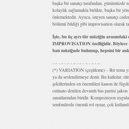
başka bir sanatçı tarafından, günümüzde 
kolaylık sağlamakla birlikte, başka bir yön
önlemektedir. Ayrıca, isteyen sanatçı cad
bölümü bildiği gibi improvisation olarak t
İşte, bu üç ayrı tür müziğin arasındaki 
IMPROVISATION özelliğidir. Böylece c
batı müziğnde bulunup, hepsini bir anl
- – - – - – - – - – - – - – - –
(*) VARIATION (çeşitleme) – Bir tema ya d
ya da seslendirmeye denir. Bu katkılar; r
şekillerinden en önemlileri kanon ile fügd
ostinato denilen devamlı bas partisi şakon
sanatlarından biridir. Kompozisyon uygulam
senfonilerde önemli rol oynar, çok kullanılı