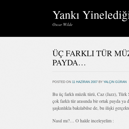
Yankı Yinelediğ
Oscar Wilde
ÜÇ FARKLI TÜR MÜ
PAYDA…
POSTED ON
11 HAZIRAN 2007
BY
YALÇIN GÜRAN
Bu üç farklı müzik türü, Caz (Jazz), Türk 
çok farklı tür arasında bir ortak payda ya
şaşkınlıkla bakılabilse de, bu ilişki gerçekt
Nasıl mı?… O halde inceleyelim :