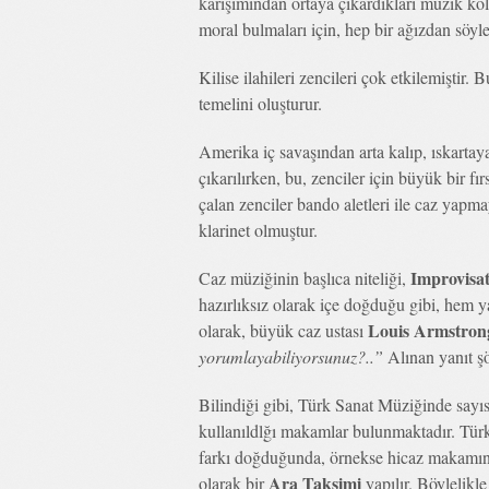
karışımından ortaya çıkardıkları müzik kolu
moral bulmaları için, hep bir ağızdan söyl
Kilise ilahileri zencileri çok etkilemiştir
temelini oluşturur.
Amerika iç savaşından arta kalıp, ıskarta
çıkarılırken, bu, zenciler için büyük bir fır
çalan zenciler bando aletleri ile caz yapmay
klarinet olmuştur.
Improvisati
Caz müziğinin başlıca niteliği,
hazırlıksız olarak içe doğduğu gibi, hem 
Louis Armstron
olarak, büyük caz ustası
yorumlayabiliyorsunuz?..”
Alınan yanıt şö
Bilindiği gibi, Türk Sanat Müziğinde sayı
kullanıldlğı makamlar bulunmaktadır. Tür
farkı doğduğunda, örnekse hicaz makamın
Ara Taksimi
olarak bir
yapılır. Böylelikl