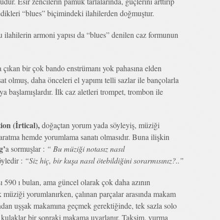
dur. Esir zencilerin pamuk tarlalarında, güçlerini arttırıp
edikleri “blues” biçimindeki ilahilerden doğmuştur.
. Bu ilahilerin armoni yapısı da “blues” denilen caz formunun
ya çıkan bir çok bando enstrümanı yok pahasına elden
sat olmuş, daha önceleri el yapımı telli sazlar ile bançolarla
a başlamışlardır. İlk caz aletleri trompet, trombon ile
on (İrtical),
doğaçtan yorum yada söyleyiş, müziği
yaratma hemde yorumlama sanatı olmasıdır. Buna ilişkin
g’
a sormuşlar :
“ Bu müziği notasız nasıl
yledir :
“Siz hiç, bir kuşa nasıl ötebildiğini sorarmısınız?..”
sı 590 ı bulan, ama güncel olarak çok daha azının
k müziği yorumlanırken, çalınan parçalar arasında makam
dan uşşak makamına geçmek gerektiğinde, tek sazla solo
e kulaklar bir sonraki makama uyarlanır. Taksim, vurma