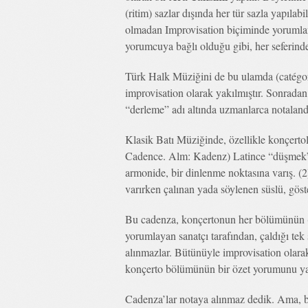
(ritim) sazlar dışında her tür sazla yapılabi
olmadan Improvisation biçiminde yorumla
yorumcuya bağlı olduğu gibi, her seferinde
Türk Halk Müziğini de bu ulamda (catégori
improvisation olarak yakılmıştır. Sonrada
“derleme” adı altında uzmanlarca notalandır
Klasik Batı Müziğinde, özellikle konçerto
Cadence. Alm: Kadenz) Latince “düşmek”
armonide, bir dinlenme noktasına varış. (
varırken çalınan yada söylenen süslü, göste
Bu cadenza, konçertonun her bölümünün (
yorumlayan sanatçı tarafından, çaldığı tek 
alınmazlar. Bütünüyle improvisation olarak
konçerto bölümünün bir özet yorumunu yapm
Cadenza’lar notaya alınmaz dedik. Ama, bi