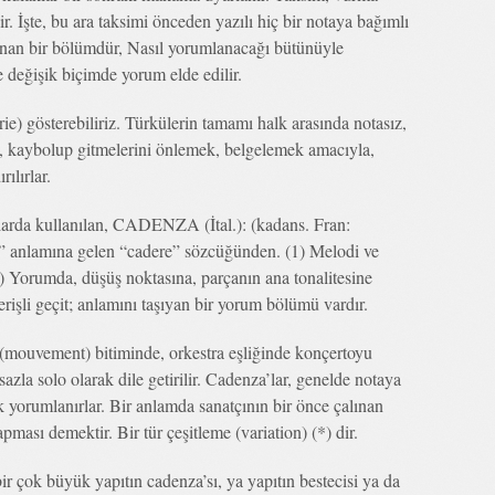
lir. İşte, bu ara taksimi önceden yazılı hiç bir notaya bağımlı
nan bir bölümdür, Nasıl yorumlanacağı bütünüyle
 değişik biçimde yorum elde edilir.
e) gösterebiliriz. Türkülerin tamamı halk arasında notasız,
n, kaybolup gitmelerini önlemek, belgelemek amacıyla,
ılırlar.
larda kullanılan, CADENZA (İtal.): (kadans. Fran:
 anlamına gelen “cadere” sözcüğünden. (1) Melodi ve
2) Yorumda, düşüş noktasına, parçanın ana tonalitesine
rişli geçit; anlamını taşıyan bir yorum bölümü vardır.
mouvement) bitiminde, orkestra eşliğinde konçertoyu
sazla solo olarak dile getirilir. Cadenza’lar, genelde notaya
 yorumlanırlar. Bir anlamda sanatçının bir önce çalınan
ası demektir. Bir tür çeşitleme (variation) (*) dir.
r çok büyük yapıtın cadenza’sı, ya yapıtın bestecisi ya da