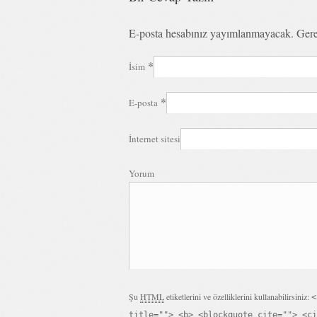
E-posta hesabınız yayımlanmayacak. Gere
*
İsim
*
E-posta
İnternet sitesi
Yorum
Şu
HTML
etiketlerini ve özelliklerini kullanabilirsiniz:
<
title=""> <b> <blockquote cite=""> <ci