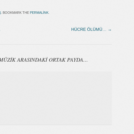
Ş
. BOOKMARK THE
PERMALINK
.
.
HÜCRE ÖLÜMÜ…
→
 MÜZİK ARASINDAKİ ORTAK PAYDA…