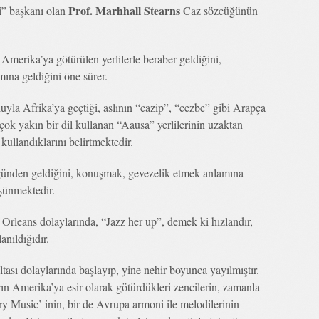
Prof. Marhhall Stearns
i” başkanı olan
Caz sözcüğünün
Amerika’ya götürülen yerlilerle beraber geldiğini,
ına geldiğini öne sürer.
luyla Afrika’ya geçtiği, aslının “cazip”, “cezbe” gibi Arapça
ok yakın bir dil kullanan “Aausa” yerlilerinin uzaktan
kullandıklarını belirtmektedir.
ğünden geldiğini, konuşmak, gevezelik etmek anlamına
üşünmektedir.
 Orleans dolaylarında, “Jazz her up”, demek ki hızlandır,
anıldığıdır.
ası dolaylarında başlayıp, yine nehir boyunca yayılmıştır.
arın Amerika’ya esir olarak götürdükleri zencilerin, zamanla
ry Music’ inin, bir de Avrupa armoni ile melodilerinin