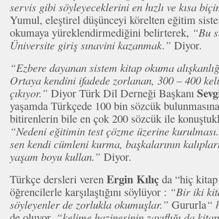
servis gibi söyleyeceklerini en hızlı ve kısa bi
Yumul, eleştirel düşünceyi körelten eğitim sist
okumaya yüreklendirmediğini belirterek,
“Bu s
Üniversite giriş sınavini kazanmak.”
Diyor.
“Ezbere dayanan sistem kitap okuma alışkanlığ
Ortaya kendini ifadede zorlanan, 300 – 400 ke
Sevg
çıkıyor.”
Diyor Türk Dil Derneği Başkanı
yaşamda Türkçede 100 bin sözcük bulunmasına 
bitirenlerin bile en çok 200 sözcük ile konuştuk
“Nedeni eğitimin test çözme üzerine kurulması
sen kendi cümleni kurma, başkalarının kalıpları
yaşam boyu kullan.”
Diyor.
Ergin Kılıç
Türkçe dersleri veren
da “hiç kita
öğrencilerle karşılaştığını söylüyor :
“Bir iki ki
söyleyenler de zorlukla okumuşlar.”
Gururla
“ 
de oluyor.
“kelime hazinesinin zayıflığı da ki