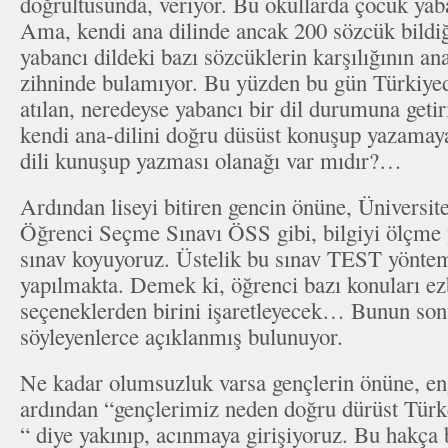
doğrultusunda, veriyor. Bu okullarda çocuk yaba
Ama, kendi ana dilinde ancak 200 sözcük bildiğ
yabancı dildeki bazı sözcüklerin karşılığının an
zihninde bulamıyor. Bu yüzden bu gün Türkiyed
atılan, neredeyse yabancı bir dil durumuna getir
kendi ana-dilini doğru düsüst konuşup yazamayan
dili kunuşup yazması olanağı var mıdır?…
Ardından liseyi bitiren gencin önüne, Üniversite
Öğrenci Seçme Sınavı ÖSS gibi, bilgiyi ölçme 
sınav koyuyoruz. Üstelik bu sınav TEST yöntem
yapılmakta. Demek ki, öğrenci bazı konuları ezb
seçeneklerden birini işaretleyecek… Bunun sonu
söyleyenlerce açıklanmış bulunuyor.
Ne kadar olumsuzluk varsa gençlerin önüne, en
ardından “gençlerimiz neden doğru dürüst Türk
“ diye yakınıp, acınmaya girişiyoruz. Bu hakça