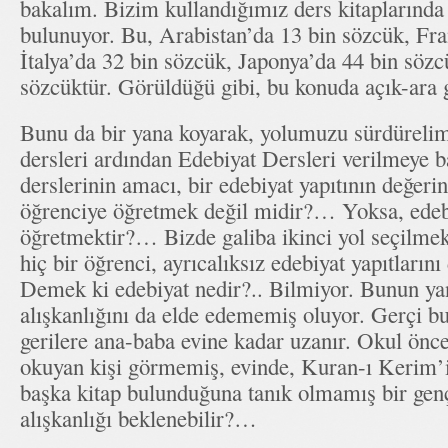
bakalım. Bizim kullandığımız ders kitaplarında
bulunuyor. Bu, Arabistan’da 13 bin sözcük, Fra
İtalya’da 32 bin sözcük, Japonya’da 44 bin söz
sözcüktür. Görüldüğü gibi, bu konuda açık-ara 
Bunu da bir yana koyarak, yolumuzu sürdüreli
dersleri ardından Edebiyat Dersleri verilmeye b
derslerinin amacı, bir edebiyat yapıtının değerin
öğrenciye öğretmek değil midir?… Yoksa, edebi
öğretmektir?… Bizde galiba ikinci yol seçilmekt
hiç bir öğrenci, ayrıcalıksız edebiyat yapıtların
Demek ki edebiyat nedir?.. Bilmiyor. Bunun ya
alışkanlığını da elde edememiş oluyor. Gerçi b
gerilere ana-baba evine kadar uzanır. Okul önces
okuyan kişi görmemiş, evinde, Kuran-ı Kerim’
başka kitap bulunduğuna tanık olmamış bir genç
alışkanlığı beklenebilir?…