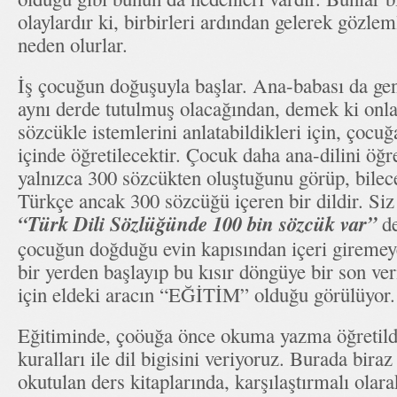
olaylardır ki, birbirleri ardından gelerek gözle
neden olurlar.
İş çocuğun doğuşuyla başlar. Ana-babası da gen
aynı derde tutulmuş olacağından, demek ki onl
sözcükle istemlerini anlatabildikleri için, çocuğ
içinde öğretilecektir. Çocuk daha ana-dilini öğre
yalnızca 300 sözcükten oluştuğunu görüp, bilece
Türkçe ancak 300 sözcüğü içeren bir dildir. Siz 
“Türk Dili Sözlüğünde 100 bin sözcük var”
de
çocuğun doğduğu evin kapısından içeri gireme
bir yerden başlayıp bu kısır döngüye bir son v
için eldeki aracın “EĞİTİM” olduğu görülüyor.
Eğitiminde, çoöuğa önce okuma yazma öğretild
kuralları ile dil bigisini veriyoruz. Burada bira
okutulan ders kitaplarında, karşılaştırmalı ola