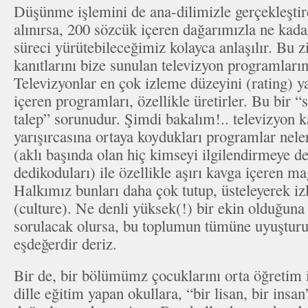
Düşünme işlemini de ana-dilimizle gerçekleşti
alınırsa, 200 sözcük içeren dağarımızla ne kada
süreci yürütebileceğimiz kolayca anlaşılır. Bu zi
kanıtlarını bize sunulan televizyon programları
Televizyonlar en çok izleme düzeyini (rating) y
içeren programları, özellikle üretirler. Bu bir 
talep” sorunudur. Şimdi bakalım!.. televizyon ka
yarışırcasına ortaya koydukları programlar nel
(aklı başında olan hiç kimseyi ilgilendirmeye d
dedikoduları) ile özellikle aşırı kavga içeren 
Halkımız bunları daha çok tutup, üsteleyerek izl
(culture). Ne denli yüksek(!) bir ekin olduğuna
sorulacak olursa, bu toplumun tümüne uyuşturuc
eşdeğerdir deriz.
Bir de, bir bölümümz çocuklarını orta öğretim 
dille eğitim yapan okullara, “bir lisan, bir insa