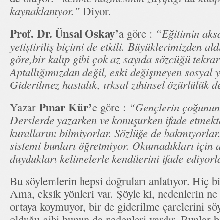
kaynaklanıyor.”
Diyor.
Prof. Dr. Ünsal Oskay’
a göre :
“Eğitimin aksa
yetiştiriliş biçimi de etkili. Büyüklerimizden al
göre,bir kalıp gibi çok az sayıda sözcüğü tekrar
Aptallığımızdan değil, eski değişmeyen sosyal 
Giderilmez hastalık, ırksal zihinsel özürlülük d
Pınar Kür’
Yazar
e göre :
“Gençlerin çoğunun 
Derslerde yazarken ve konuşurken ifade etmekte
kurallarını bilmiyorlar. Sözlüğe de bakmıyorlar
sistemi bunları öğretmiyor. Okumadıkları için 
duydukları kelimelerle kendilerini ifade ediyorl
Bu söylemlerin hepsi doğruları anlatıyor. Hiç bi
Ama, eksik yönleri var. Şöyle ki, nedenlerin ne
ortaya koymuyor, bir de giderilme çarelerini sö
olduğu gibi bunun da nedenleri vardır. Bunlar b