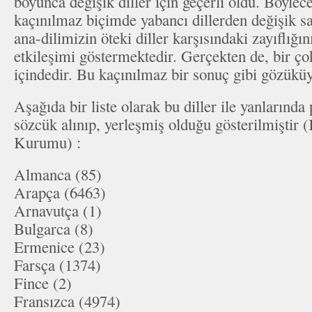
boyunca değişik diller için geçerli oldu. Böyle
kaçınılmaz biçimde yabancı dillerden değişik s
ana-dilimizin öteki diller karşısındaki zayıflığı
etkileşimi göstermektedir. Gerçekten de, bir çok
içindedir. Bu kaçınılmaz bir sonuç gibi gözüküy
Aşağıda bir liste olarak bu diller ile yanlarında
sözcük alınıp, yerleşmiş olduğu gösterilmiştir 
Kurumu) :
Almanca (85)
Arapça (6463)
Arnavutça (1)
Bulgarca (8)
Ermenice (23)
Farsça (1374)
Fince (2)
Fransızca (4974)