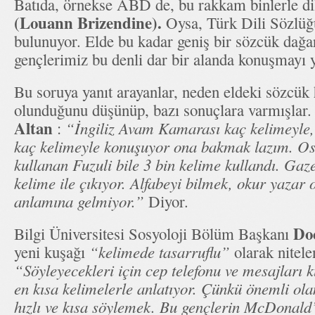
Batıda, örnekse ABD de, bu rakkam binlerle dil
(Louann Brizendine).
Oysa, Türk Dili Sözlüğ
bulunuyor. Elde bu kadar geniş bir sözcük dağa
gençlerimiz bu denli dar bir alanda konuşmayı
Bu soruya yanıt arayanlar, neden eldeki sözcük
olunduğunu düşünüp, bazı sonuçlara varmışlar
Altan
:
“İngiliz Avam Kamarası kaç kelimeyle
kaç kelimeyle konuşuyor ona bakmak lazım. Os
kullanan Fuzuli bile 3 bin kelime kullandı. Gaz
kelime ile çıkıyor. Alfabeyi bilmek, okur yazar
anlamına gelmiyor.”
Diyor.
Do
Bilgi Üniversitesi Sosyoloji Bölüm Başkanı
yeni kuşağı
“kelimede tasarruflu”
olarak nitele
“Söyleyecekleri için cep telefonu ve mesajları k
en kısa kelimelerle anlatıyor. Çünkü önemli ola
hızlı ve kısa söylemek. Bu gençlerin McDonald’