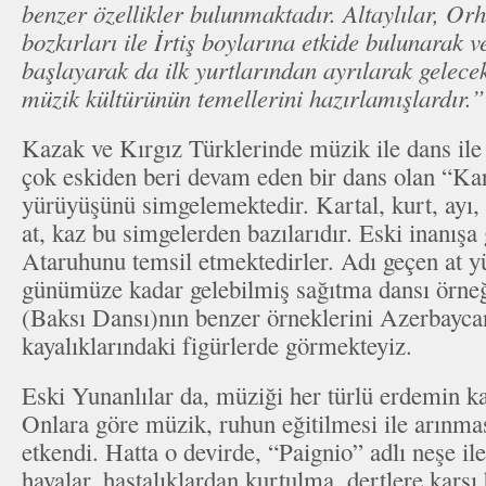
benzer özellikler bulunmaktadır. Altaylılar, Or
bozkırları ile İrtiş boylarına etkide bulunarak 
başlayarak da ilk yurtlarından ayrılarak gelec
müzik kültürünün temellerini hazırlamışlardır.”
Kazak ve Kırgız Türklerinde müzik ile dans ile
çok eskiden beri devam eden bir dans olan “Kar
yürüyüşünü simgelemektedir. Kartal, kurt, ayı, 
at, kaz bu simgelerden bazılarıdır. Eski inanışa
Ataruhunu temsil etmektedirler. Adı geçen at y
günümüze kadar gelebilmiş sağıtma dansı örne
(Baksı Dansı)nın benzer örneklerini Azerbayc
kayalıklarındaki figürlerde görmekteyiz.
Eski Yunanlılar da, müziği her türlü erdemin ka
Onlara göre müzik, ruhun eğitilmesi ile arınma
etkendi. Hatta o devirde, “Paignio” adlı neşe ile
havalar, hastalıklardan kurtulma, dertlere karşı