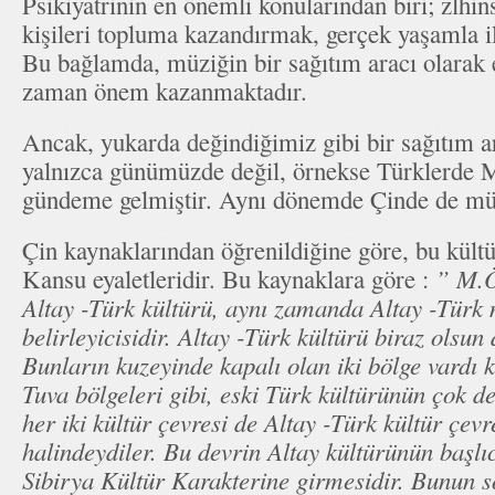
Psikiyatrinin en önemli konularından biri; zlhin
kişileri topluma kazandırmak, gerçek yaşamla il
Bu bağlamda, müziğin bir sağıtım aracı olarak e
zaman önem kazanmaktadır.
Ancak, yukarda değindiğimiz gibi bir sağıtım a
yalnızca günümüzde değil, örnekse Türklerde M
gündeme gelmiştir. Aynı dönemde Çinde de müz
Çin kaynaklarından öğrenildiğine göre, bu kült
Kansu eyaletleridir. Bu kaynaklara göre :
” M.Ö
Altay -Türk kültürü, aynı zamanda Altay -Türk
belirleyicisidir. Altay -Türk kültürü biraz olsun d
Bunların kuzeyinde kapalı olan iki bölge vardı k
Tuva bölgeleri gibi, eski Türk kültürünün çok de
her iki kültür çevresi de Altay -Türk kültür çevres
halindeydiler. Bu devrin Altay kültürünün başlıc
Sibirya Kültür Karakterine girmesidir. Bunun 