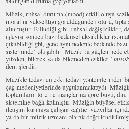
saldırgan duruma geçiyorlardı.
Müzik, ruhsal duruma (mood) etkili oluşu sezil
moralini yükselttiği görüldüğünden ötürü, tıpta 
alınmıştır. Bilindiği gibi, ruhsal değişiklikler,
işleyişi sonucu bazı bedensel aksaklıklar (somat
çıkabildiği gbi, gene aynı nedenle bedende bazı
sisteminde) oluşabilir. Müzik bu güçlenmede et
yüzden, bilerek ya da bilemeden eskiler
“musik
demişlerdir.
Müzikle tedavi en eski tedavi yöntemlerinden bi
çağ medeniyetlerinde uygulanmaktaydı. Müziğin
toplumların töre ile inançlarına göre büyü, din
sistemine bağlı kalmıştır. Müziğin büyüsel etkis
iletişim kurmaya çalışan sağıtıcı yüzyıllar için
ya da bir müzik uzmanı olarak değerlendirilmişt