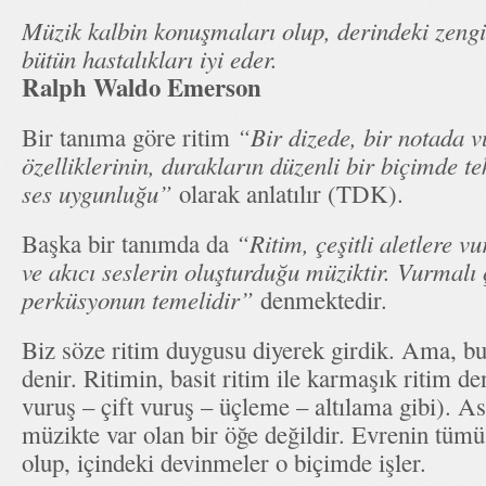
Müzik kalbin konuşmaları olup, derindeki zengin
bütün hastalıkları iyi eder.
Ralph Waldo Emerson
Bir tanıma göre ritim
“Bir dizede, bir notada v
özelliklerinin, durakların düzenli bir biçimde 
ses uygunluğu”
olarak anlatılır (TDK).
Başka bir tanımda da
“Ritim, çeşitli aletlere v
ve akıcı seslerin oluşturduğu müziktir. Vurmalı ç
perküsyonun temelidir”
denmektedir.
Biz söze ritim duygusu diyerek girdik. Ama, bu
denir. Ritimin, basit ritim ile karmaşık ritim den
vuruş – çift vuruş – üçleme – altılama gibi). As
müzikte var olan bir öğe değildir. Evrenin tüm
olup, içindeki devinmeler o biçimde işler.