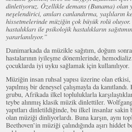
dinletiyoruz. Özellikle demans (Bunama) olan y
neşelendirici, anıları canlandırma, yaşlıların ke
hissetmelerinde müziğin çok büyük rolü oluyor.
hastalıkları ile psikolojik hastalıkların sağıtım
yararlanılıyor.”
Danimarkada da müzikle sağıtım, doğum sonras
hastalarının iyileşme dönemlerinde, hemodializ s
çocuklarda iyi uyku sağlamak için kullanılıyor.
Müziğin insan ruhsal yapısı üzerine olan etkisi,
yapılmış bir deneysel çalışmayla da kanıtlandı. 
grubu, Afrikada ilkel topluluklarla karşılaştıkla
teybe alınmış klasik müzik dinlettiler. Wolfg
yapıtları dinletildiğinde, bu ilkel insanlar saki
olan müziği dinliyorlardı. Buna karşın, aynı t
Beethoven’in müziği çalındığında aşırı hiddet bel