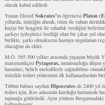
olarak kabul edilirdi.
Sokrates’
Platon (E
Yunan filozof
in öğrencisi
yıllarda, müziğin ahenk, ritim ile ruhun derinlik
kişiye bir hoşgörü ile rahatlık verdiğini belirtmi
şarkıyı iyileştirici özelliği olan bir çıkar yol o
birlikte, şarkı olmaksızın hastaya uygulanan reçe
olacağını da ekler.
M.Ö. 585-500 yılları arasında yaşayan büyük Y
Pytagoras,
matematikçisi
umutsuzluğa düşen y
hastaları, belirli melodilerle sağıtabilme olanakl
müzikle tedavi yöntemini ilk kullananlardan biri
Hipocrates
Tıbbın babası sayılan
de 2400 yıl ön
tedavi için, Kos adasında kurduğu hastanede hast
tapınağa götürürdü. Aynı yöntem Bergamadaki 
kullanılmıştır.