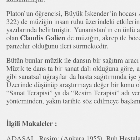
Platon’un öğrencisi, Büyük İskender’in hocası
322) de müziğin insan ruhu üzerindeki etkilerin
yazılarında belirtmiştir. Yunanistan’ın en ünlü a
Claudis Galien
olan
de müziğin, akrep ile böc
panzehir olduğunu ileri sürmektedir.
Bütün bunlar müzik ile dansın bir sağıtım arac
Müzik te dans ta bir sanat dalı olduğuna göre, a
gibi sanatsal uğraşılar da hasta sağıtımında işe
Üzerinde düşünüp araştırmaya değer bir konu o
“Sanat Terapisi” ya da “Resim Terapisi” adı ver
yönteminden, yakın tarihte söz edilmeye başlan
———————————————–
İlgili Makaleler :
ADASAL, Rasim; (Ankara 1955), Ruh Hastaları