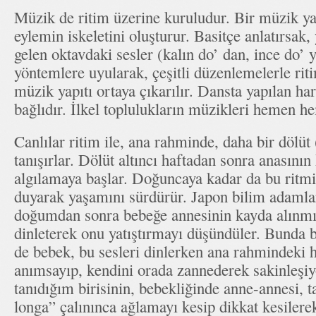
Müzik de ritim üzerine kuruludur. Bir müzik yapı
eylemin iskeletini oluşturur. Basitçe anlatırsak
gelen oktavdaki sesler (kalın do’ dan, ince do’ y
yöntemlere uyularak, çeşitli düzenlemelerle riti
müzik yapıtı ortaya çıkarılır. Dansta yapılan ha
bağlıdır. İlkel toplulukların müzikleri hemen he
Canlılar ritim ile, ana rahminde, daha bir dölüt
tanışırlar. Dölüt altıncı haftadan sonra anasının 
algılamaya başlar. Doğuncaya kadar da bu ritmik
duyarak yaşamını sürdürür. Japon bilim adamları
doğumdan sonra bebeğe annesinin kayda alınmış
dinleterek onu yatıştırmayı düşündüler. Bunda ba
de bebek, bu sesleri dinlerken ana rahmindeki 
anımsayıp, kendini orada zannederek sakinleşi
tanıdığım birisinin, bebekliğinde anne-annesi, 
longa” çalınınca ağlamayı kesip dikkat kesilere