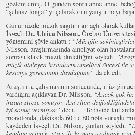
gözlemlemiş. O günden sonra anne-anne, bebeğ
“şehnaz longa” yı çalarak onu yatıştırmayı başar
Günümüzde müzik sağıtım amaçlı olarak kulla
Dr. Ulrica Nilsson,
İsveçli
Örebro Üniversitesi
yöntemini şöyle anlattı :
“Müziğin sakinleştirici
Nilsson, araştırmasında ameliyat olan hastaların
sonrası klasik müzik dinlettiğini söyledi.
“Araşt
müzik dinleyen hastaların ameliyat öncesi ile s
kesiciye gereksinim duyduğunu”
da ekledi.
Araştırma çalışmasının sonucunda, müziğin acı
vardığını açıklayan Dr. Nilsson,
“Ancak çok hızl
insanı strese sokuyor. Ani ritim değişikliğindek
iyi sonuç vermiyor”
dedi. Tedavide kullanılan
monotonda, dakikada 60 ile 80 nota vuruşlu mü
kaydeden İsveçli Dr. Nilson, şunları söyledi:
“D
kendine gelmek, stres ile kaygıyı azaltmak için