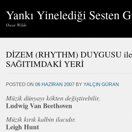
Yankı Yinelediği Sesten G
Oscar Wilde
DİZEM (RHYTHM) DUYGUSU il
SAĞITIMDAKİ YERİ
POSTED ON
06 HAZIRAN 2007
BY
YALÇIN GÜRAN
Müzik dünyayı kökten değiştirebilir,
Ludwig Van Beethoven
Müzik kırık kalbin ilacıdır.
Leigh Hunt