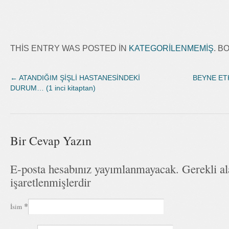
THIS ENTRY WAS POSTED IN
KATEGORILENMEMIŞ
. 
←
ATANDIĞIM ŞİŞLİ HASTANESİNDEKİ
BEYNE ETK
DURUM… (1 inci kitaptan)
Bir Cevap Yazın
E-posta hesabınız yayımlanmayacak. Gerekli a
işaretlenmişlerdir
*
İsim