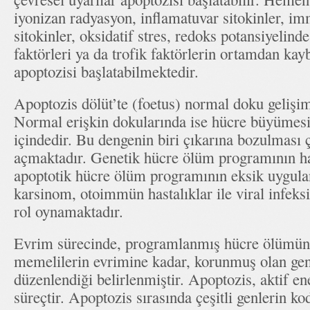
iyonizan radyasyon, inflamatuvar sitokinler, i
sitokinler, oksidatif stres, redoks potansiyelind
faktörleri ya da trofik faktörlerin ortamdan ka
apoptozisi başlatabilmektedir.
Apoptozis dölüt’te (foetus) normal doku gelişimi
Normal erişkin dokularında ise hücre büyümesi 
içindedir. Bu dengenin biri çıkarına bozulması çe
açmaktadır. Genetik hücre ölüm programının h
apoptotik hücre ölüm programının eksik uygulan
karsinom, otoimmün hastalıklar ile viral infeks
rol oynamaktadır.
Evrim sürecinde, programlanmış hücre ölümün
memelilerin evrimine kadar, korunmuş olan genl
düzenlendiği belirlenmiştir. Apoptozis, aktif ene
süreçtir. Apoptozis sırasında çeşitli genlerin ko