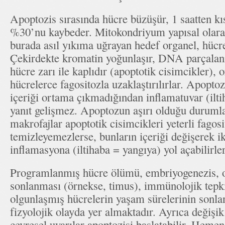
Apoptozis sırasında hücre büzüşür, 1 saatten kı
%30’nu kaybeder. Mitokondriyum yapısal olara
burada asıl yıkıma uğrayan hedef organel, hücre
Çekirdekte kromatin yoğunlaşır, DNA parçalan
hücre zarı ile kaplıdır (apoptotik cisimcikler),
hücrelerce fagositozla uzaklaştırılırlar. Apoptoz
içeriği ortama çıkmadığından inflamatuvar (iltih
yanıt gelişmez. Apoptozun aşırı olduğu duruml
makrofajlar apoptotik cisimcikleri yeterli fagosi
temizleyemezlerse, bunların içeriği değişerek i
inflamasyona (iltihaba = yangıya) yol açabilirle
Programlanmış hücre ölümü, embriyogenezis, o
sonlanması (örnekse, timus), immünolojik tepkim
olgunlaşmış hücrelerin yaşam sürelerinin sonla
fizyolojik olayda yer almaktadır. Ayrıca değişik 
çevresel uyarılar apoptozisi başlatabilir. Hem