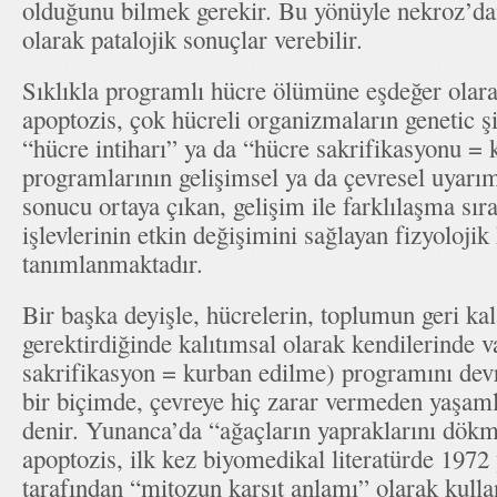
olduğunu bilmek gerekir. Bu yönüyle nekroz’dan
olarak patalojik sonuçlar verebilir.
Sıklıkla programlı hücre ölümüne eşdeğer olara
apoptozis, çok hücreli organizmaların genetic ş
“hücre intiharı” ya da “hücre sakrifikasyonu =
programlarının gelişimsel ya da çevresel uyarım
sonucu ortaya çıkan, gelişim ile farklılaşma sıra
işlevlerinin etkin değişimini sağlayan fizyoloji
tanımlanmaktadır.
Bir başka deyişle, hücrelerin, toplumun geri kala
gerektirdiğinde kalıtımsal olarak kendilerinde v
sakrifikasyon = kurban edilme) programını dev
bir biçimde, çevreye hiç zarar vermeden yaşaml
denir. Yunanca’da “ağaçların yapraklarını dök
apoptozis, ilk kez biyomedikal literatürde 1972
tarafından “mitozun karşıt anlamı” olarak kulla