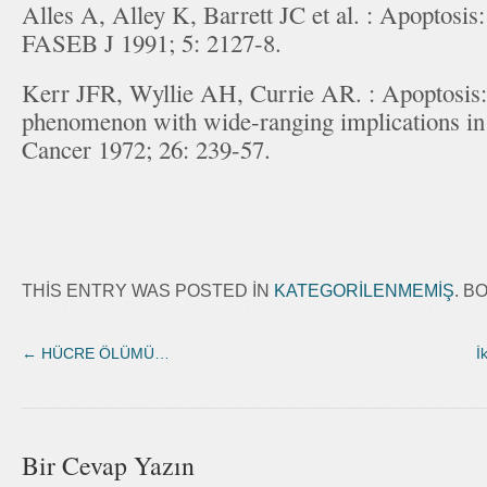
Alles A, Alley K, Barrett JC et al. : Apoptosis
FASEB J 1991; 5: 2127-8.
Kerr JFR, Wyllie AH, Currie AR. : Apoptosis: 
phenomenon with wide-ranging implications in t
Cancer 1972; 26: 239-57.
THIS ENTRY WAS POSTED IN
KATEGORILENMEMIŞ
. 
←
HÜCRE ÖLÜMÜ…
İ
Bir Cevap Yazın