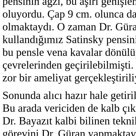
pensinin ağzı, bu aşırı geniş
oluyordu. Çap 9 cm. olunca da
olmaktaydı. O zaman Dr. Güran
kullandığımız Satinsky pensi
bu pensle vena kavalar dönülüp
çevrelerinden geçirilebilmişti
zor bir ameliyat gerçekleştiril
Sonunda alıcı hazır hale getir
Bu arada vericiden de kalb çıka
Dr. Bayazıt kalbi bilinen tekni
görevini Dr. Güran yapmaktayd