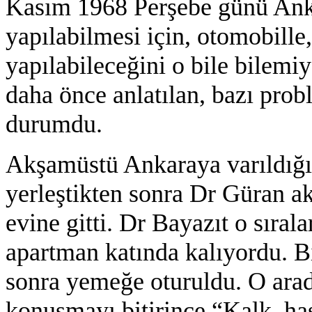
Kasım 1968 Perşebe günü Anka
yapılabilmesi için, otomobille,
yapılabileceğini o bile bilem
daha önce anlatılan, bazı prob
durumdu.
Akşamüstü Ankaraya varıldığın
yerleştikten sonra Dr Güran a
evine gitti. Dr Bayazıt o sıral
apartman katında kalıyordu. Bir
sonra yemeğe oturuldu. O arada
konuşmayı bitirince “Kalk, ha