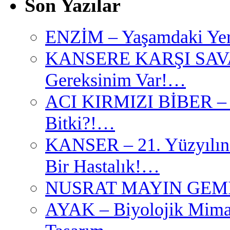
Son Yazılar
ENZİM – Yaşamdaki Yer
KANSERE KARŞI SAVAŞ –
Gereksinim Var!…
ACI KIRMIZI BİBER – K
Bitki?!…
KANSER – 21. Yüzyılın 
Bir Hastalık!…
NUSRAT MAYIN GEMİSİ
AYAK – Biyolojik Mimar