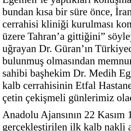
bundan kısa bir süre önce, İra
cerrahisi kliniği kurulması k
üzere Tahran’a gittiğini” söy
uğrayan Dr. Güran’ın Türkiyed
bulunmuş olmasından memnunl
sahibi başhekim Dr. Medih Ege
kalb cerrahisinin Etfal Hasta
çetin çekişmeli günlerimiz olac
Anadolu Ajansının 22 Kasım 1
gerçekleştirilen ilk kalb nakl