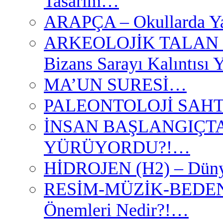
Tasarım…
ARAPÇA – Okullarda Ya
ARKEOLOJİK TALAN II
Bizans Sarayı Kalıntısı
MA’UN SURESİ…
PALEONTOLOJİ SAHT
İNSAN BAŞLANGIÇTA
YÜRÜYORDU?!…
HİDROJEN (H2) – Dünya
RESİM-MÜZİK-BEDEN 
Önemleri Nedir?!…