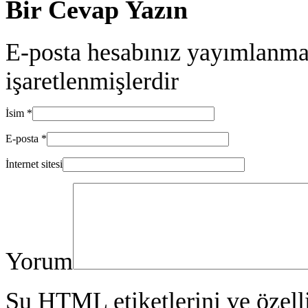
Bir Cevap Yazın
E-posta hesabınız yayımlanma
işaretlenmişlerdir
İsim
*
E-posta
*
İnternet sitesi
Yorum
Şu
HTML
etiketlerini ve özell