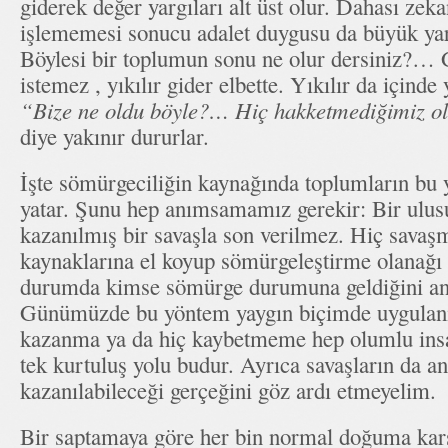
giderek değer yargıları alt üst olur. Dahası zek
işlememesi sonucu adalet duygusu da büyük yara 
Böylesi bir toplumun sonu ne olur dersiniz?…
istemez , yıkılır gider elbette. Yıkılır da içind
“Bize ne oldu böyle?… Hiç hakketmediğimiz ol
diye yakınır dururlar.
İşte sömürgeciliğin kaynağında toplumların bu y
yatar. Şunu hep anımsamamız gerekir: Bir ulusu
kazanılmış bir savaşla son verilmez. Hiç sava
kaynaklarına el koyup sömürgeleştirme olanağı 
durumda kimse sömürge durumuna geldiğini an
Günümüzde bu yöntem yaygın biçimde uygulan
kazanma ya da hiç kaybetmeme hep olumlu insan
tek kurtuluş yolu budur. Ayrıca savaşların da a
kazanılabileceği gerçeğini göz ardı etmeyelim.
Bir saptamaya göre her bin normal doğuma karşı