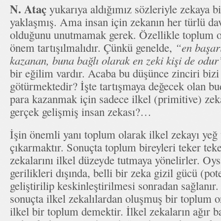
N. Ataç
yukarıya aldığımız sözleriyle zekaya b
yaklaşmış. Ama insan için zekanın her türlü dav
olduğunu unutmamak gerek. Özellikle toplum ol
önem tartışılmalıdır. Çünkü genelde,
“en başarı
kazanan, buna bağlı olarak en zeki kişi de odur
bir eğilim vardır. Acaba bu düşünce zinciri biz
götürmektedir? İşte tartışmaya değecek olan bu
para kazanmak için sadece ilkel (primitive) zeka
gerçek gelişmiş insan zekası?…
İşin önemli yanı toplum olarak ilkel zekayı yeğ
çıkarmaktır. Sonuçta toplum bireyleri teker tek
zekalarını ilkel düzeyde tutmaya yönelirler. Oys
gerilikleri dışında, belli bir zeka gizil gücü (po
geliştirilip keskinleştirilmesi sonradan sağlanı
sonuçta ilkel zekalılardan oluşmuş bir toplum o
ilkel bir toplum demektir. İlkel zekaların ağır b