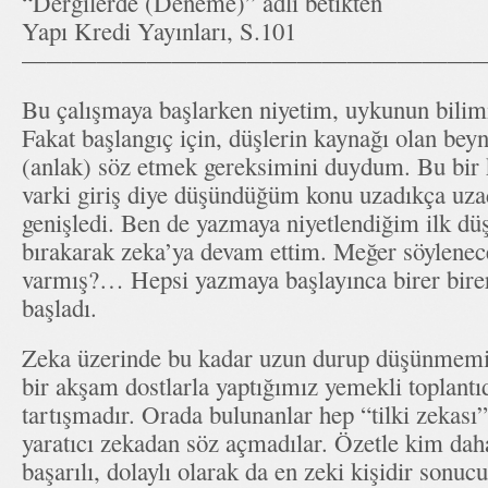
“Dergilerde (Deneme)” adlı betikten
Yapı Kredi Yayınları, S.101
——————————————————
Bu çalışmaya başlarken niyetim, uykunun bilimi 
Fakat başlangıç için, düşlerin kaynağı olan bey
(anlak) söz etmek gereksimini duydum. Bu bir k
varki giriş diye düşündüğüm konu uzadıkça uzad
genişledi. Ben de yazmaya niyetlendiğim ilk dü
bırakarak zeka’ya devam ettim. Meğer söylenec
varmış?… Hepsi yazmaya başlayınca birer bire
başladı.
Zeka üzerinde bu kadar uzun durup düşünmemin
bir akşam dostlarla yaptığımız yemekli toplantı
tartışmadır. Orada bulunanlar hep “tilki zekası”
yaratıcı zekadan söz açmadılar. Özetle kim da
başarılı, dolaylı olarak da en zeki kişidir sonuc