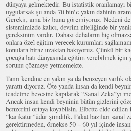
dünyaya gelmektedir. Bu istatistik oranlamayı 
uygularsak şu anda 70 bin’e yakın dahinin aram
Gerekir, ama biz bunu göremiyoruz. Nedeni de 
sistemimizde kalıcı, devrim niteliğinde bir ye
gereksinim vardır. Dahası dehaların hiç olmazs
onlara özel eğitim verecek kurumları sağlamamı
konulara biraz uzaktan bakıyoruz. Çünkü bir kaç
çocuğa batı dünyasında eğitim verebilmek için 
sorunu çözmeye yetmemekte.
Tanrı kendine en yakın ya da benzeyen varlık ol
yarattı diyoruz. Öte yanda insan da kendi beyni
icadetme hevesine kapılarak “Sanal Zeka”yı mey
Ancak insan kendi beyninin bütün gizlerini çöze
benzerini ortaya koyabilsin. Elbette elde edilen 
“karikatür”üdür şimdilik. Fakat bazıları sanal
gerektirmeden, örnekse 50 – 60 yıl içinde insa