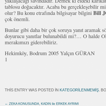
yaklaşacağı savındadır. Demek ki eldeki karika
tablosu doğacaktır. Acaba bu gerçekleşebilir m
Bill 
olur? Bu konu etrafında bilgisayar bilgini
çok önemli.
Bunlar gibi daha bir çok soruya yanıt aramak 
doyurucu yanıtlar bulunabildi mi?… O halde 
merakımızı giderebiliriz.
Hekimköy, Bodrum 2005 Yalçın GÜRAN
1
THIS ENTRY WAS POSTED IN
KATEGORILENMEMIŞ
. 
←
ZEKA KONUSUNDA, KADIN ile ERKEK AYRIMI