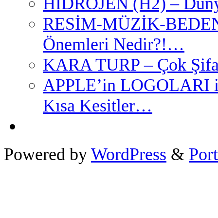
HİDROJEN (H2) – Dünya
RESİM-MÜZİK-BEDEN 
Önemleri Nedir?!…
KARA TURP – Çok Şifal
APPLE’in LOGOLARI ile
Kısa Kesitler…
Powered by
WordPress
&
Port