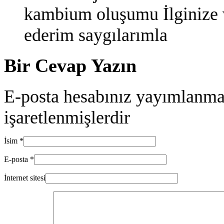
kambium oluşumu İlginize 
ederim saygılarımla
Bir Cevap Yazın
E-posta hesabınız yayımlanma
işaretlenmişlerdir
İsim
*
E-posta
*
İnternet sitesi