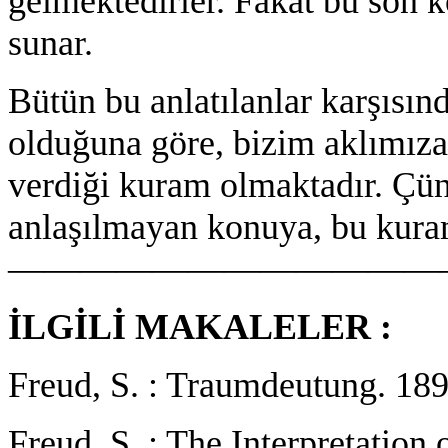
gelmektedirler. Fakat bu son k
sunar.
Bütün bu anlatılanlar karşısınd
olduğuna göre, bizim aklımıza 
verdiği kuram olmaktadır. Çü
anlaşılmayan konuya, bu kuram
————————————
İLGİLİ MAKALELER :
Freud, S. : Traumdeutung. 189
Freud, S. : The Interpretation