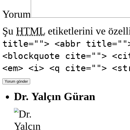
Yorum
Şu
HTML
etiketlerini ve özell
title=""> <abbr title=""
<blockquote cite=""> <ci
<em> <i> <q cite=""> <st
Dr. Yalçın Güran