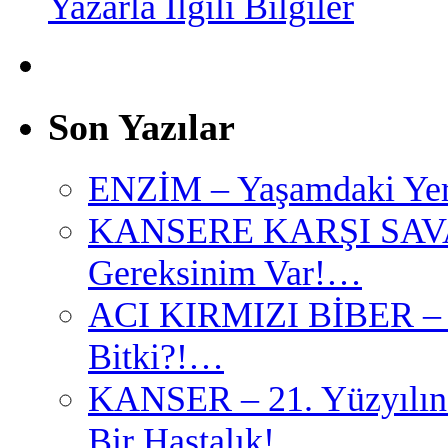
Yazarla İlgili Bilgiler
Son Yazılar
ENZİM – Yaşamdaki Yer
KANSERE KARŞI SAVAŞ –
Gereksinim Var!…
ACI KIRMIZI BİBER – K
Bitki?!…
KANSER – 21. Yüzyılın 
Bir Hastalık!…