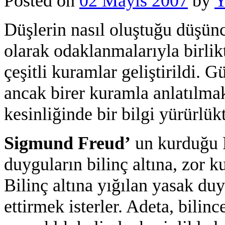
Posted on
02 Mayıs 2007
by
Y
Düşlerin nasıl oluştuğu düşün
olarak odaklanmalarıyla birlik
çeşitli kuramlar geliştirildi. 
ancak birer kuramla anlatılm
kesinliğinde bir bilgi yürürlükt
Sigmund Freud’
un kurduğu P
duyguların bilinç altına, zor k
Bilinç altına yığılan yasak du
ettirmek isterler. Adeta, bilinc