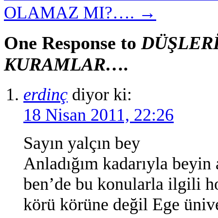
OLAMAZ MI?….
→
One Response to
DÜŞLER
KURAMLAR….
erdinç
diyor ki:
18 Nisan 2011, 22:26
Sayın yalçın bey
Anladığım kadarıyla beyin a
ben’de bu konularla ilgili 
körü körüne değil Ege ünive