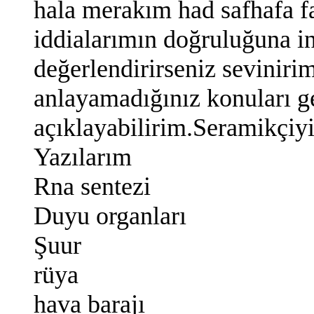
hala merakım had safhafa fa
iddialarımın doğruluğuna i
değerlendirirseniz seviniri
anlayamadığınız konuları g
açıklayabilirim.Seramikçiy
Yazılarım
Rna sentezi
Duyu organları
Şuur
rüya
hava barajı