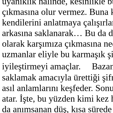
uyanıklık halinde, kesinlikle b
çıkmasına olur vermez. Buna k
kendilerini anlatmaya çalışırl
arkasına saklanarak… Bu da dü
olarak karşımıza çıkmasına ned
uzmanlar eliyle bu karmaşık şif
iyileştirmeyi amaçlar. Bazan d
saklamak amacıyla ürettiği şifr
asıl anlamlarını keşfeder. Son
atar. İşte, bu yüzden kimi kez
da anımsanan düş, kısa sürede b