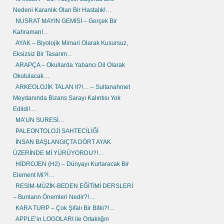
Nedeni Karanlık Olan Bir Hastalık!…
NUSRAT MAYIN GEMİSİ – Gerçek Bir
Kahraman!…
AYAK – Biyolojik Mimari Olarak Kusursuz,
Eksizsiz Bir Tasarım…
ARAPÇA – Okullarda Yabancı Dil Olarak
Okutulacak…
ARKEOLOJİK TALAN II?!… – Sultanahmet
Meydanında Bizans Sarayı Kalıntısı Yok
Edildi!…
MA’UN SURESİ…
PALEONTOLOJİ SAHTECİLİĞİ
İNSAN BAŞLANGIÇTA DÖRT AYAK
ÜZERİNDE Mİ YÜRÜYORDU?!…
HİDROJEN (H2) – Dünyayı Kurtaracak Bir
Element Mi?!…
RESİM-MÜZİK-BEDEN EĞİTİMİ DERSLERİ
– Bunların Önemleri Nedir?!…
KARA TURP – Çok Şifalı Bir Bitki?!…
APPLE’in LOGOLARI ile Ortaklığın