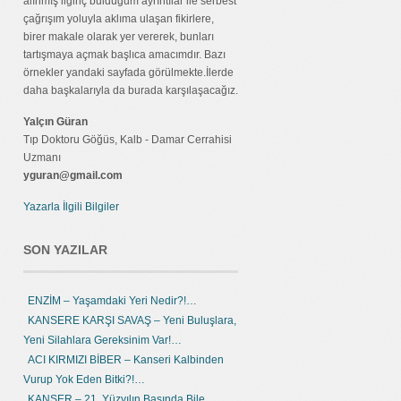
alınmış ilginç bulduğum ayrıntılar ile serbest
çağrışım yoluyla aklıma ulaşan fikirlere,
birer makale olarak yer vererek, bunları
tartışmaya açmak başlıca amacımdır. Bazı
örnekler yandaki sayfada görülmekte.İlerde
daha başkalarıyla da burada karşılaşacağız.
Yalçın Güran
Tıp Doktoru Göğüs, Kalb - Damar Cerrahisi
Uzmanı
yguran@gmail.com
Yazarla İlgili Bilgiler
SON YAZILAR
ENZİM – Yaşamdaki Yeri Nedir?!…
KANSERE KARŞI SAVAŞ – Yeni Buluşlara,
Yeni Silahlara Gereksinim Var!…
ACI KIRMIZI BİBER – Kanseri Kalbinden
Vurup Yok Eden Bitki?!…
KANSER – 21. Yüzyılın Başında Bile