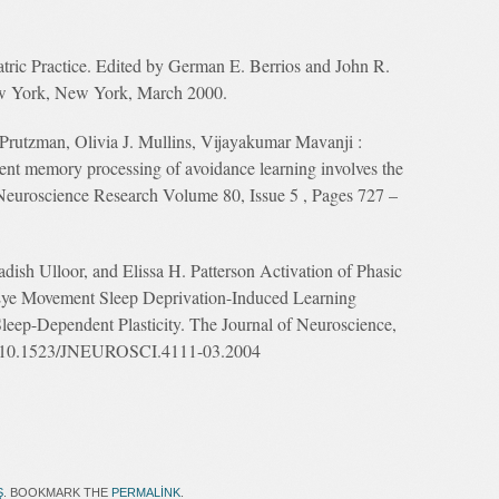
ric Practice. Edited by German E. Berrios and John R.
ew York, New York, March 2000.
Prutzman, Olivia J. Mullins, Vijayakumar Mavanji :
ent memory processing of avoidance learning involves the
f Neuroscience Research Volume 80, Issue 5 , Pages 727 –
ish Ulloor, and Elissa H. Patterson Activation of Phasic
Eye Movement Sleep Deprivation-Induced Learning
leep-Dependent Plasticity. The Journal of Neuroscience,
oi:10.1523/JNEUROSCI.4111-03.2004
Ş
. BOOKMARK THE
PERMALINK
.