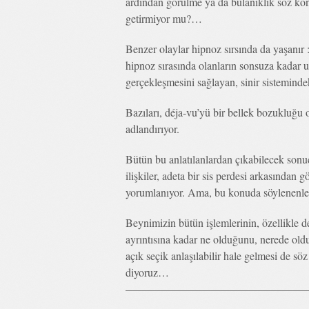
ardından görülme ya da bulanıklık söz konu
getirmiyor mu?…
Benzer olaylar hipnoz sırsında da yaşanır 
hipnoz sırasında olanların sonsuza kadar 
gerçekleşmesini sağlayan, sinir sistemind
Bazıları, déja-vu’yü bir bellek bozukluğu o
adlandırıyor.
Bütün bu anlatılanlardan çıkabilecek sonuç,
ilişkiler, adeta bir sis perdesi arkasından 
yorumlanıyor. Ama, bu konuda söylenenler
Beynimizin bütün işlemlerinin, özellikle 
ayrıntısına kadar ne olduğunu, nerede oldu
açık seçik anlaşılabilir hale gelmesi de s
diyoruz…
—————————————————