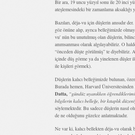
Bir ara, 19 uncu yüzyıl sonu ile 20 inci yü
ateşlemesindeki bir zamanlama aksaklığı y
Bazıları, déja-vu için düşlerin anısıdır d
göz önüne alıp, ayrıca belleğimizde olmay
vu’ nün bu unutulmuş olan düşlerin, bilinc
anımsanması olarak algılayabiliriz. O hal
“önceden düşte görülmüş” te diyebiliriz. As
içinde düş görme ya da yinelenen düşler il
ile kişileri görmek).
Düşlerin kalıcı belleğimizde bulunan, özenl
Burada hemen, Harvard Üniversitesinden
Datta,
“gündüz uyanıkken öğrendiklerimizin
bilgilerin kalıcı belleğe, bir kıtaplık düze
söylemektedir. Bu sadece düşlerin nasıl ol
de ne olduğunu güzelce anlatmaktadır.
Ne var ki, kalıcı bellekten déja-vu olarak