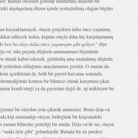
lıyor. Bunlar önceden görülüp unutulmuş düşlerin bir
ki alışılagelmiş düzen içinde yerleştirilmiş olağan bilgiler
rden kaynaklansaydı, olayın gerçekten daha önce yaşanmış
ikkat edilecek nokta, kişinin olayla daha hiç karşılaşmamış
ki ben bu olayı daha önce yaşamışım gibi geliyor”
diye
 déja-vu’ nün geçmiş düşlerin anımsanması biçiminde
ğru olarak kabul edersek, görülmüş ama unutulmuş düşlerin
elli yerlerinin olduğunu onaylamamız gerekir. O zaman da,
erin içeriklerini de, belli bir gayret harcama sonunda,
tiremediğimiz konusu bir bilmece olarak karşımıza çıkar.
nin kendi isteği ya da gayretine değil de, işi tetikleyen bir
duğumuz bir olaydan yola çıkarak anımsarız. Bunu déja-vu
da kişi anımsadığı olayın, belleğinin bir köşesindeki
 zaman bilincine getirdiği bir anıdır. Déja-vu’de ise, olayın
“sanki öyle gibi” gelmektedir. Burada bir sis perdesi