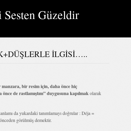
i Sesten Güzeldir
K+DÜŞLERLE İLGİSİ…..
bir manzara, bir resim için, daha önce hiç
a önce de rastlamıştım” duygusuna kapılmak
olarak
 anlamı da yukardaki tanımlamayı doğrular : Déja =
 önceden görülmüş demektir.