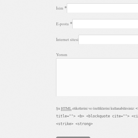
*
İsim
*
E-posta
İnternet sitesi
Yorum
Şu
HTML
etiketlerini ve özelliklerini kullanabilirsiniz:
<
title=""> <b> <blockquote cite=""> <ci
<strike> <strong>