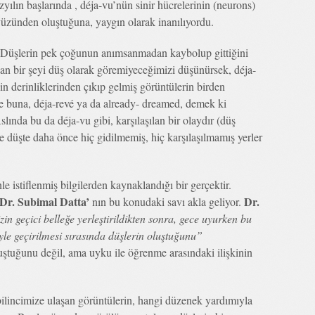
zyılın başlarında , déja-vu’nün sinir hücrelerinin (neurons)
üzünden oluştuğuna, yaygın olarak inanılıyordu.
er. Düşlerin pek çoğunun anımsanmadan kaybolup gittiğini
an bir şeyi düş olarak göremiyeceğimizi düşünürsek, déja-
in derinliklerinden çıkıp gelmiş görüntülerin birden
de buna, déja-revé ya da already- dreamed, demek ki
lında bu da déja-vu gibi, karşılaşılan bir olaydır (düş
e düşte daha önce hiç gidilmemiş, hiç karşılaşılmamış yerler
e istiflenmiş bilgilerden kaynaklandığı bir gerçektir.
Dr. Subimal Datta’
Dr.
nın bu konudaki savı akla geliyor.
 geçici belleğe yerleştirildikten sonra, gece uyurken bu
niyle geçirilmesi sırasında düşlerin oluştuğunu”
uştuğunu değil, ama uyku ile öğrenme arasındaki ilişkinin
 bilincimize ulaşan görüntülerin, hangi düzenek yardımıyla