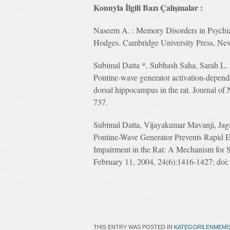
Konuyla İlgili Bazı Çalışmalar :
Naseem A. : Memory Disorders in Psychiat
Hodges. Cambridge University Press, N
Subimal Datta *, Subhash Saha, Sarah L. 
Pontine-wave generator activation-depend
dorsal hippocampus in the rat. Journal o
737.
Subimal Datta, Vijayakumar Mavanji, Jagad
Pontine-Wave Generator Prevents Rapid 
Impairment in the Rat: A Mechanism for S
February 11, 2004, 24(6):1416-1427; d
THIS ENTRY WAS POSTED IN
KATEGORILENMEMI