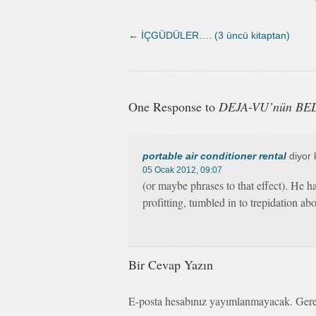
←
İÇGÜDÜLER…. (3 üncü kitaptan)
One Response to
DEJA-VU’nün BE
portable air conditioner rental
diyor 
05 Ocak 2012, 09:07
(or maybe phrases to that effect). He h
profitting, tumbled in to trepidation a
Bir Cevap Yazın
E-posta hesabınız yayımlanmayacak. Gere