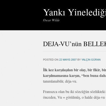
Yankı Yinelediğ
Oscar Wilde
DEJA-VU’nün BELLE
POSTED ON
22 MAYIS 2007
BY
YALÇIN GÜRAN
İlk kez karşılaşılan bir olay, bir fikir, 
karşılmamasına karşın, “ben buna dah
tanımlanabilir, déja-vu.
Fransızca olan bu iki sözcüğün sözlükteki
önceden, Vu = görülmüş, o halde déja-vu