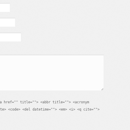
a href="" title=""> <abbr title=""> <acronym
te> <code> <del datetime=""> <em> <i> <q cite="">