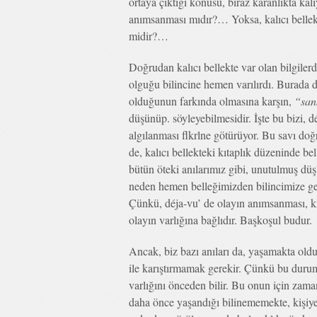
ortaya çıktığı konusu, biraz karanlıkta ka
anımsanması mıdır?… Yoksa, kalıcı bellekte
midir?…
Doğrudan kalıcı bellekte var olan bilgile
olguğu bilincine hemen varılırdı. Burada d
olduğunun farkında olmasına karşın,
“san
düşünüp. söyleyebilmesidir. İşte bu bizi,
algılanması flkrlne götürüyor. Bu savı do
de, kalıcı bellekteki kıtaplık düzeninde b
bütün öteki anılarımız gibi, unutulmuş düşl
neden hemen belleğimizden bilincimize ge
Çünkü, déja-vu’ de olayın anımsanması, kişi
olayın varlığına bağlıdır. Başkoşul budur.
Ancak, biz bazı anıları da, yaşamakta ol
ile karıştırmamak gerekir. Çünkü bu durum
varlığını önceden bilir. Bu onun için zaman
daha önce yaşandığı bilinememekte, kişiye 