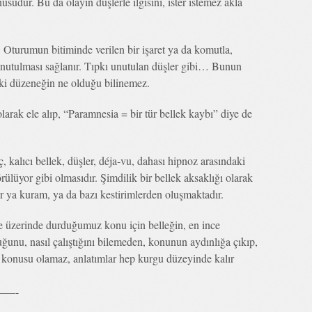
sudur. Bu da olayın düşlerle ilgisini, ister istemez akla
: Oturumun bitiminde verilen bir işaret ya da komutla,
unutulması sağlanır. Tıpkı unutulan düşler gibi… Bunun
eki düzeneğin ne olduğu bilinemez.
larak ele alıp, “Paramnesia = bir tür bellek kaybı” diye de
 kalıcı bellek, düşler, déja-vu, dahası hipnoz arasındaki
görülüyor gibi olmasıdır. Şimdilik bir bellek aksaklığı olarak
 ya kuram, ya da bazı kestirimlerden oluşmaktadır.
de üzerinde durduğumuz konu için belleğin, en ince
ğunu, nasıl çalıştığını bilemeden, konunun aydınlığa çıkıp,
öz konusu olamaz, anlatımlar hep kurgu düzeyinde kalır
—-