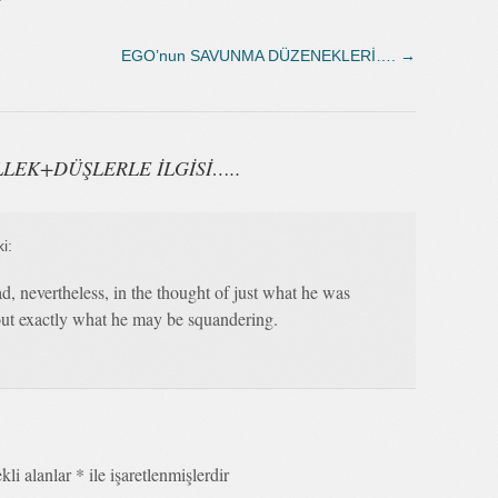
EGO’nun SAVUNMA DÜZENEKLERİ….
→
LLEK+DÜŞLERLE İLGİSİ…..
ki:
ad, nevertheless, in the thought of just what he was
bout exactly what he may be squandering.
kli alanlar
*
ile işaretlenmişlerdir