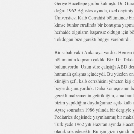
Geriye Hacettepe grubu kalmıştı. Dr. Güra
doğru 1962 Ağustos ayında, özel deyimiyl
Üniversitesi Kalb Cerrahisi bölümünde bir
kimse bunlar etrafında bir konuşma yapmıy
herhalde olguların başarısız olduğu için
Tekdoğan bize gerekli bilgiyi verebilirdi.
Bir sabah vakti Ankaraya vardık. Hemen il
bölümünün kapısını çaldık. Bizi Dr. Tekdo
bulunuyordu. Uzun süre çalıştığı ABD de
hummalı çalışma içindeydi. Bu yüzden on
kliniğin şefi, kalb cerrahisini yöneten kişi 
böyle düşünüyorduk. Daha konuşmanın baş
gerekli malzemenin getirildiğinı, ama bunl
bizim yapıldığını duyduğumuz açık- kalb 
Aytaç sonradan 1986 yılında bir dergiyle 
Pediatrics degisinde yayınlanmış bir maka
Türkiyede 1962 yılı Haziran ayında Hacett
olarak söz edecekti. Bu işin gizini şimdi b