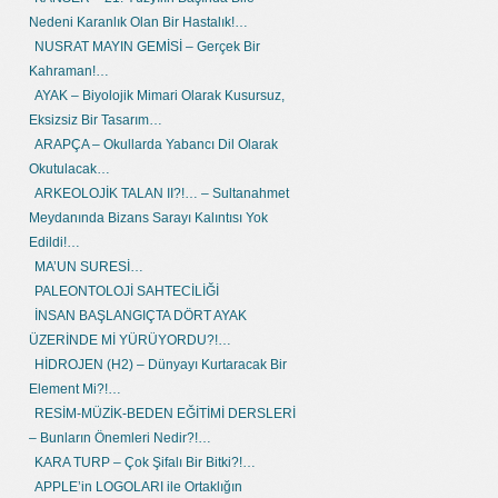
Nedeni Karanlık Olan Bir Hastalık!…
NUSRAT MAYIN GEMİSİ – Gerçek Bir
Kahraman!…
AYAK – Biyolojik Mimari Olarak Kusursuz,
Eksizsiz Bir Tasarım…
ARAPÇA – Okullarda Yabancı Dil Olarak
Okutulacak…
ARKEOLOJİK TALAN II?!… – Sultanahmet
Meydanında Bizans Sarayı Kalıntısı Yok
Edildi!…
MA’UN SURESİ…
PALEONTOLOJİ SAHTECİLİĞİ
İNSAN BAŞLANGIÇTA DÖRT AYAK
ÜZERİNDE Mİ YÜRÜYORDU?!…
HİDROJEN (H2) – Dünyayı Kurtaracak Bir
Element Mi?!…
RESİM-MÜZİK-BEDEN EĞİTİMİ DERSLERİ
– Bunların Önemleri Nedir?!…
KARA TURP – Çok Şifalı Bir Bitki?!…
APPLE’in LOGOLARI ile Ortaklığın