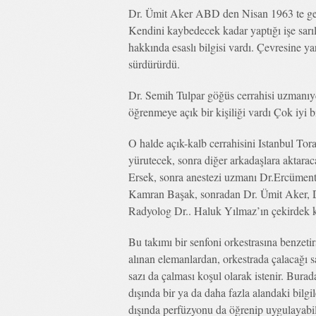
Dr. Ümit Aker ABD den Nisan 1963 te gele
Kendini kaybedecek kadar yaptığı işe sarı
hakkında esaslı bilgisi vardı. Çevresine ya
sürdürürdü.
Dr. Semih Tulpar göğüs cerrahisi uzmanıydı
öğrenmeye açık bir kişiliği vardı Çok iyi b
O halde açık-kalb cerrahisini Istanbul To
yürutecek, sonra diğer arkadaşlara aktarac
Ersek, sonra anestezi uzmanı Dr.Ercümen
Kamran Başak, sonradan Dr. Ümit Aker, D
Radyolog Dr.. Haluk Yılmaz’ın çekirdek k
Bu takımı bir senfoni orkestrasına benzetirs
alınan elemanlardan, orkestrada çalacağı sa
sazı da çalması koşul olarak istenir. Burada
dışında bir ya da daha fazla alandaki bilg
dışında perfüzyonu da öğrenip uygulayabil