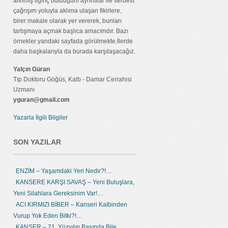
alınmış ilginç bulduğum ayrıntılar ile serbest
çağrışım yoluyla aklıma ulaşan fikirlere,
birer makale olarak yer vererek, bunları
tartışmaya açmak başlıca amacımdır. Bazı
örnekler yandaki sayfada görülmekte.İlerde
daha başkalarıyla da burada karşılaşacağız.
Yalçın Güran
Tıp Doktoru Göğüs, Kalb - Damar Cerrahisi
Uzmanı
yguran@gmail.com
Yazarla İlgili Bilgiler
SON YAZILAR
ENZİM – Yaşamdaki Yeri Nedir?!…
KANSERE KARŞI SAVAŞ – Yeni Buluşlara,
Yeni Silahlara Gereksinim Var!…
ACI KIRMIZI BİBER – Kanseri Kalbinden
Vurup Yok Eden Bitki?!…
KANSER – 21. Yüzyılın Başında Bile