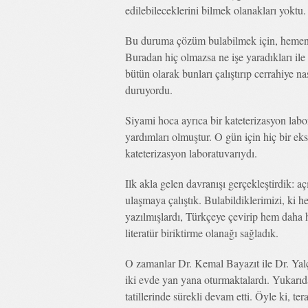
edilebileceklerini bilmek olanakları yoktu.
Bu duruma çözüm bulabilmek için, hemen t
Buradan hiç olmazsa ne işe yaradıkları ile 
bütün olarak bunları çalıştırıp cerrahiye n
duruyordu.
Siyami hoca ayrıca bir kateterizasyon lab
yardımları olmuştur. O gün için hiç bir 
kateterizasyon laboratuvarıydı.
Ilk akla gelen davranışı gerçekleştirdik: a
ulaşmaya çalıştık. Bulabildiklerimizi, ki 
yazılmışlardı, Türkçeye çevirip hem daha h
literatür biriktirme olanağı sağladık.
O zamanlar Dr. Kemal Bayazıt ile Dr. Ya
iki evde yan yana oturmaktalardı. Yukarıda
tatillerinde sürekli devam etti. Öyle ki, t