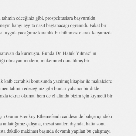
ahmin edceğiniz gibi, prospektuslara başvuruldu.
neyin hangi aygıta nasıl bağlanacağı öğrenildi. Fakat bir
asıl uygulayacağımız karanlık bir bilinmez olarak karşımızda
oratuvarı da kurmuştu. Bunda Dr. Haluk Yılmaz’ ın
eksiği olmayan modern, mükemmel donatılmış bir
çık-kalb cerrahisi konusunda yazılmış kitaplar ile makalelere
hemen tahmin edeceğiniz gibi bunlar yabancı bir dilde
ızla tekrar okuma, hem de el altında bizim için kıymetli bir
lçın Güran Erenköy Ethemefendi caddesinde bahçe içindeki
 anlattığımız çalışma, mesai saatleri dışında, hafta sonu
erasta daktilo makinası başında devamlı yapılan bu çalışmayı