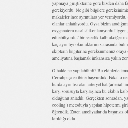
yapmaya giriştiklerine göre bizden daha faz
gerekiyordu. Ne gibi bilgilere gereksinimi
makaleler ince ayrıntılara yer vermiyordu.
olanlar anlatılıyordu. Oysa bizim aradığım
oxygenatoru nasıl silikonlanıyordu? tygon,
edilebiliyordu? bir seferlik kalb-akciğer ma
kaç ayrıntıyı okuduklarımız arasında bulm
ekiplerin bilgilerine gereksinmemiz oraya
ameliyatına başlamak imkansıza yakın zor 
O halde ne yapılabilirdi? Bu ekiplerle te
Cerrahpaşa ekibine başvurduk. Fakat o ne?
hurda ayrıntısı olan arteryel hat (arterial
karşı sorusuyla karşılaşınca bu ekibin kal
olduğunu anladık. Gerçekten sonradan, yap
cooling ) metoduyla yapılan hipotermi gir
öğrendik. Zaten ameliyatlar da başarısız 
kırıklığı oldu.