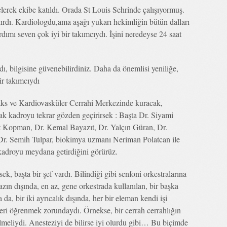
rek ekibe katıldı. Orada St Louis Sehrinde çalışıyormuş.
lırdı. Kardiologdu,ama aşağı yukarı hekimliğin bütün dalları
rdımı seven çok iyi bir takımcıydı. İşini neredeyse 24 saat
, bilgisine güvenebilirdiniz. Daha da önemlisi yeniliğe,
ir takımcıydı
raks ve Kardiovasküler Cerrahi Merkezinde kuracak,
ak kadroyu tekrar gözden geçirirsek : Başta Dr. Siyami
t Kopman, Dr. Kemal Bayazıt, Dr. Yalçın Güran, Dr.
r. Semih Tulpar, biokimya uzmanı Neriman Polatcan ile
adroyu meydana getirdiğini görürüz.
ek, başta bir şef vardı. Bilindiği gibi senfoni orkestralarına
zın dışında, en az, gene orkestrada kullanılan, bir başka
 da, bir iki ayrıcalık dışında, her bir eleman kendi işi
ileri öğrenmek zorundaydı. Örnekse, bir cerrah cerrahlığın
meliydi. Anesteziyi de bilirse iyi olurdu gibi… Bu biçimde