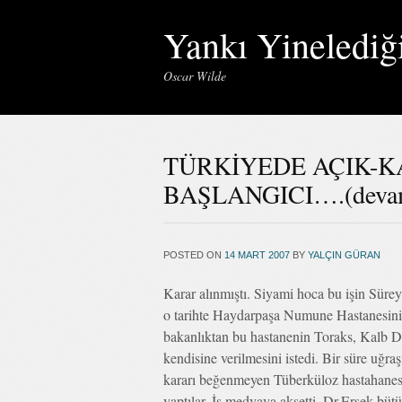
Yankı Yinelediğ
Oscar Wilde
TÜRKİYEDE AÇIK-K
BAŞLANGICI….(deva
POSTED ON
14 MART 2007
BY
YALÇIN GÜRAN
Karar alınmıştı. Siyami hoca bu işin Sür
o tarihte Haydarpaşa Numune Hastanesini
bakanlıktan bu hastanenin Toraks, Kalb D
kendisine verilmesini istedi. Bir süre uğra
kararı beğenmeyen Tüberküloz hastahanesi h
yaptılar. İş medyaya aksetti. Dr.Ersek büt