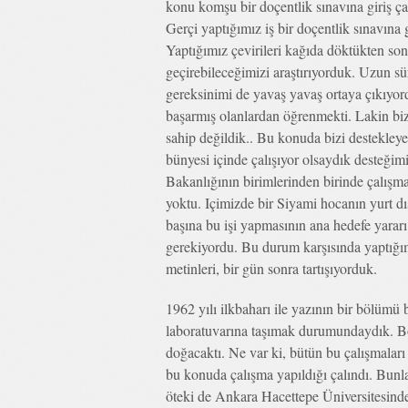
konu komşu bir doçentlik sınavına giriş çal
Gerçi yaptığımız iş bir doçentlik sınavına
Yaptığımız çevirileri kağıda döktükten sonra
geçirebileceğimizi araştırıyorduk. Uzun s
gereksinimi de yavaş yavaş ortaya çıkıyordu
başarmış olanlardan öğrenmekti. Lakin bizl
sahip değildik.. Bu konuda bizi destekley
bünyesi içinde çalışıyor olsaydık desteğimi
Bakanlığının birimlerinden birinde çalışm
yoktu. Içimizde bir Siyami hocanın yurt dı
başına bu işi yapmasının ana hedefe yararı
gerekiyordu. Bu durum karşısında yaptığım
metinleri, bir gün sonra tartışıyorduk.
1962 yılı ilkbaharı ile yazının bir bölümü
laboratuvarına taşımak durumundaydık. Bö
doğacaktı. Ne var ki, bütün bu çalışmaları
bu konuda çalışma yapıldığı çalındı. Bunl
öteki de Ankara Hacettepe Üniversitesin