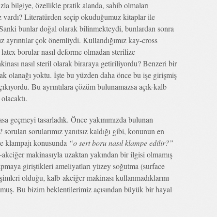
la bilgiye, özellikle pratik alanda, sahib olmaları
z vardı? Literatürden seçip okuduğumuz kitaplar ile
 Sanki bunlar doğal olarak bilinmekteydi, bunlardan sonra
ız ayrıntılar çok önemliydi. Kullandığımız kay-cross
 latex borular nasıl deforme olmadan sterilize
kinası nasıl steril olarak biraraya getiriliyordu? Benzeri bir
ak olanağı yoktu. İşte bu yüzden daha önce bu işe girişmiş
 çıkıyordu. Bu ayrıntılara çözüm bulunamazsa açık-kalb
olacaktı.
masa geçmeyi tasarladık. Önce yakınımızda bulunan
 sorulan sorularımız yanıtsız kaldığı gibi, konunun en
 line klampajı konusunda
“o sert boru nasıl klampe edilir?”
b-akciğer makinasıyla uzaktan yakından bir ilgisi olmamış
maya giriştikleri ameliyatları yüzey soğutma (surface
işimleri olduğu, kalb-akciğer makinası kullanmadıklarını
olmuş. Bu bizim beklentilerimiz açısından büyük bir hayal