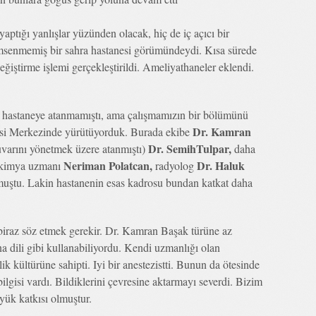
ptığı yanlışlar yüzünden olacak, hiç de iç açıcı bir
senmemiş bir sahra hastanesi görümündeydi. Kısa sürede
eğiştirme işlemi gerçekleştirildi. Ameliyathaneler eklendi.
 hastaneye atanmamıştı, ama çalışmamızın bir bölümünü
Dr. Kamran
isi Merkezinde yürütüyorduk. Burada ekibe
Dr. SemihTulpar,
uvarını yönetmek üzere atanmıştı)
daha
Neriman Polatcan,
Dr. Haluk
okimya uzmanı
radyolog
lmuştu. Lakin hastanenin esas kadrosu bundan katkat daha
biraz söz etmek gerekir. Dr. Kamran Başak türüne az
ana dili gibi kullanabiliyordu. Kendi uzmanlığı olan
ik kültürüne sahipti. Iyi bir anestezistti. Bunun da ötesinde
bilgisi vardı. Bildiklerini çevresine aktarmayı severdi. Bizim
yük katkısı olmuştur.