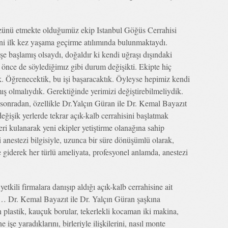
özünü etmekte olduğumüz ekip Istanbul Göğüs Cerrahisi
ni ilk kez yaşama geçirme atılımında bulunmaktaydı.
e başlamış olsaydı, doğaldır ki kendi uğraşı dışındaki
 önce de söylediğimız gibi durum değişikti. Ekipte hiç
uk. Öğrenecektik, bu işi başaracaktık. Öyleyse hepimiz kendi
ış olmalıydık. Gerektiğinde yerimizi değiştirebilmeliydik.
sonradan, özellikle Dr.Yalçın Güran ile Dr. Kemal Bayazıt
eğişik yerlerde tekrar açık-kalb cerrahisini başlatmak
eri kulanarak yeni ekipler yetiştirme olanağına sahip
ri anestezi bilgisiyle, uzunca bir süre dönüşümlü olarak,
 giderek her türlü ameliyata, profesyonel anlamda, anestezi
tkili firmalara danışıp aldığı açık-kalb cerrahisine ait
!… Dr. Kemal Bayazıt ile Dr. Yalçın Güran şaşkına
n plastik, kauçuk borular, tekerlekli kocaman iki makina,
e işe yaradıklarını, birleriyle ilişkilerini, nasıl monte