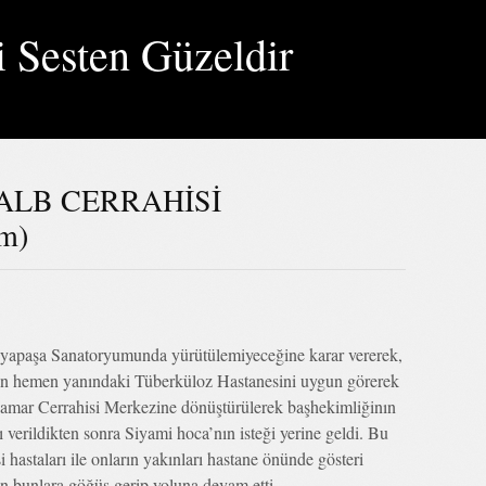
i Sesten Güzeldir
ALB CERRAHİSİ
m)
eyyapaşa Sanatoryumunda yürütülemiyeceğine karar vererek,
n hemen yanındaki Tüberküloz Hastanesini uygun görerek
amar Cerrahisi Merkezine dönüştürülerek başhekimliğinın
şı verildikten sonra Siyami hoca’nın isteği yerine geldi. Bu
astaları ile onların yakınları hastane önünde gösteri
ün bunlara göğüs gerip yoluna devam etti