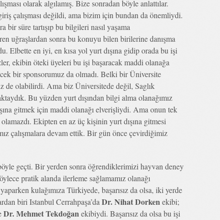
ışması olarak algılamış. Bize sonradan böyle anlattılar.
 giriş çalışması değildi, ama bizim için bundan da önemliydi.
 bir süre tartışıp bu bilgileri nasıl yaşama
üren uğraşlardan sonra bu konuyu bilen birilerine danışma
. Elbette en iyi, en kısa yol yurt dışına gidip orada bu işi
er, ekibin öteki üyeleri bu işi başaracak maddi olanağa
ecek bir sponsorumuz da olmadı. Belki bir Üniversite
z de olabilirdi. Ama biz Üniversitede değil, Saglık
aktaydık. Bu yüzden yurt dışından bilgi alma olanağımız
şına gitmek için maddi olanağı elverişliydi. Ama onun tek
 olamazdı. Ekipten en az üç kişinin yurt dışına gitmesi
ız çalışmalara devam ettik. Bir gün önce çevirdiğimiz
 böyle geçti. Bir yerden sonra öğrendiklerimizi hayvan deney
ylece pratik alanda ilerleme sağlamamız olanağı
 yaparken kulağımıza Türkiyede, başarısız da olsa, iki yerde
Dr. Nihat Dorken
ardan biri Istanbul Cerrahpaşa’da
ekibi;
Dr. Mehmet Tekdoğan
de
ekibiydi. Başarısız da olsa bu işi