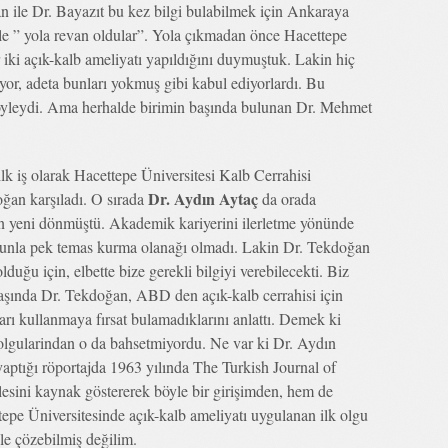
n ile Dr. Bayazıt bu kez bilgi bulabilmek için Ankaraya
e ” yola revan oldular”. Yola çıkmadan önce Hacettepe
 iki açık-kalb ameliyatı yapıldığını duymuştuk. Lakin hiç
or, adeta bunları yokmuş gibi kabul ediyorlardı. Bu
 böyleydi. Ama herhalde birimin başında bulunan Dr. Mehmet
k iş olarak Hacettepe Üniversitesi Kalb Cerrahisi
Dr. Aydın Aytaç
ğan karşıladı. O sırada
da orada
n yeni dönmüştü. Akademik kariyerini ilerletme yönünde
unla pek temas kurma olanağı olmadı. Lakin Dr. Tekdoğan
olduğu için, elbette bize gerekli bilgiyi verebilecekti. Biz
ında Dr. Tekdoğan, ABD den açık-kalb cerrahisi için
arı kullanmaya fırsat bulamadıklarını anlattı. Demek ki
olgularindan o da bahsetmiyordu. Ne var ki Dr. Aydın
yaptığı röportajda 1963 yılında The Turkish Journal of
lesini kaynak göstererek böyle bir girişimden, hem de
epe Üniversitesinde açık-kalb ameliyatı uygulanan ilk olgu
ile çözebilmiş değilim.