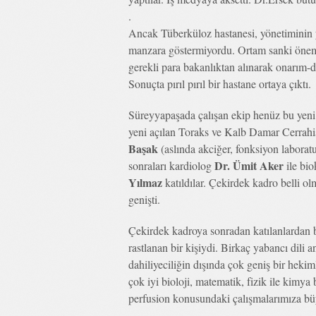
.
Ancak Tüberküloz hastanesi, yönetiminin ya
manzara göstermiyordu. Ortam sanki önem
gerekli para bakanlıktan alınarak onarım-d
Sonuçta pırıl pırıl bir hastane ortaya çıktı.
Süreyyapaşada çalışan ekip henüz bu yeni
yeni açılan Toraks ve Kalb Damar Cerrah
Başak
(aslında akciğer, fonksiyon laborat
Dr. Ümit Aker
sonraları kardiolog
ile bi
Yılmaz
katıldılar. Çekirdek kadro belli o
genişti.
Çekirdek kadroya sonradan katılanlardan 
rastlanan bir kişiydi. Birkaç yabancı dili 
dahiliyeciliğin dışında çok geniş bir hekiml
çok iyi bioloji, matematik, fizik ile kimya 
perfusion konusundaki çalışmalarımıza bü