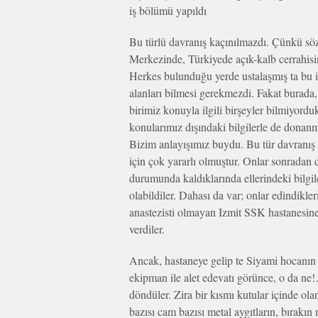
iş bölümü yapıldı
Bu türlü davranış kaçınılmazdı. Çünkü s
Merkezinde, Türkiyede açık-kalb cerrahisi
Herkes bulunduğu yerde ustalaşmış ta bu iş
alanları bilmesi gerekmezdi. Fakat burada,
birimiz konuyla ilgili birşeyler bilmiyord
konularımız dışındaki bilgilerle de donanm
Bizim anlayışımız buydu. Bu tür davranış 
için çok yararlı olmuştur. Onlar sonradan d
durumunda kaldıklarında ellerindeki bilgil
olabildiler. Dahası da var; onlar edindikle
anastezisti olmayan Izmit SSK hastanesine
verdiler.
Ancak, hastaneye gelip te Siyami hocanın ye
ekipman ile alet edevatı görünce, o da ne
döndüler. Zira bir kısmı kutular içinde ola
bazısı cam bazısı metal aygıtların, bırakın n