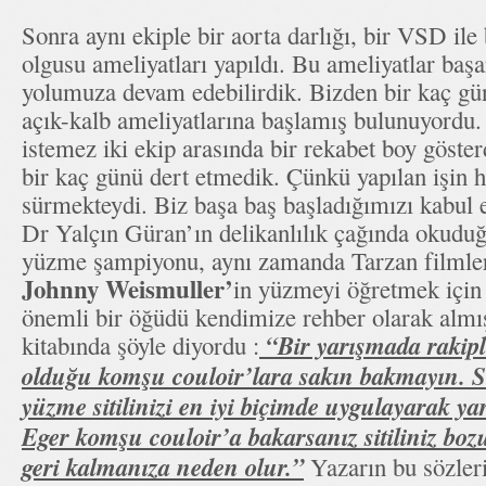
Sonra aynı ekiple bir aorta darlığı, bir VSD ile
olgusu ameliyatları yapıldı. Bu ameliyatlar başar
yolumuza devam edebilirdik. Bizden bir kaç gü
açık-kalb ameliyatlarına başlamış bulunuyordu.
istemez iki ekip arasında bir rekabet boy göste
bir kaç günü dert etmedik. Çünkü yapılan işin h
sürmekteydi. Biz başa baş başladığımızı kabul et
Dr Yalçın Güran’ın delikanlılık çağında okuduğ
yüzme şampiyonu, aynı zamanda Tarzan filmler
Johnny Weismuller’
in yüzmeyi öğretmek için 
önemli bir öğüdü kendimize rehber olarak almı
“Bir yarışmada rakipl
kitabında şöyle diyordu :
olduğu komşu couloir’lara sakın bakmayın. Si
yüzme sitilinizi en iyi biçimde uygulayarak y
Eger komşu couloir’a bakarsanız sitiliniz boz
geri kalmanıza neden olur.”
Yazarın bu sözleri