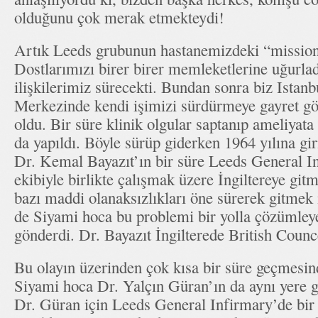
olduğunu çok merak etmekteydi!
Artık Leeds grubunun hastanemizdeki “mission
Dostlarımızı birer birer memleketlerine uğurla
ilişkilerimiz sürecekti. Bundan sonra biz Istan
Merkezinde kendi işimizi sürdürmeye gayret gö
oldu. Bir süre klinik olgular saptanıp ameliyata 
da yapıldı. Böyle sürüp giderken 1964 yılına gi
Dr. Kemal Bayazıt’ın bir süre Leeds General 
ekibiyle birlikte çalışmak üzere İngiltereye gitm
bazı maddi olanaksızlıkları öne sürerek gitmek 
de Siyami hoca bu problemi bir yolla çözümley
gönderdi. Dr. Bayazıt İngilterede British Counce
Bu olayın üzerinden çok kısa bir süre geçmesin
Siyami hoca Dr. Yalçın Güran’ın da aynı yere g
Dr. Güran için Leeds General Infirmary’de bir