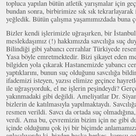
topluca yapılan bütün atletik yarışmalar için geç
bundan sonra, birbirimize sık sık tekrarlayarak
yeğledik. Bütün çalışma yaşamımızdada buna ço
Bizler kendi işlerimizle uğraşırken, bir İstanb
meslekdaşımız (!) hakkımızda savcılığa suç d
Bilindiği gibi yabancı cerrahlar Türkiyede rese
Yasa böyle emretmektedir. Bizi şikayet eden m
bilgiden yola çıkarak Hastanemizde yabancı cer
yaptıklarını, bunun suç olduğunu savcılığa bildi
ifademizi isteyen, yazısı elimize geçince hayretl
ile uğraşıyorduk, el ne işlerin peşindeydi? Gerç
yakınmadaki gibi değildi. Ameliyatlar Dr. Siya
bizlerin de katılmasıyla yapılmaktaydı. Savcılı
resmen verildi. Savcı da ortada suç olmadığına, 
verdi. Ama bu, çevremizin bizim için ne gibi d
içinde olduğunu çok iyi bir biçimde anlamamız
anlaşılıyordu ki, bizden başka herkes, komşu co