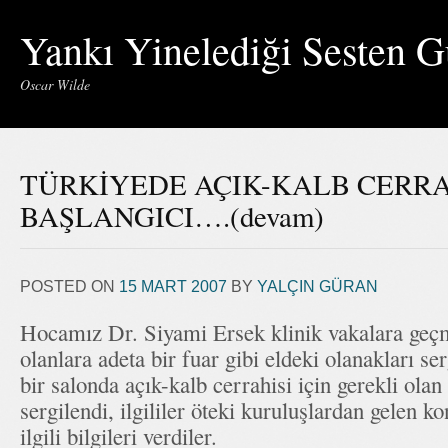
Yankı Yinelediği Sesten G
Oscar Wilde
TÜRKİYEDE AÇIK-KALB CERRA
BAŞLANGICI….(devam)
POSTED ON
15 MART 2007
BY
YALÇIN GÜRAN
Hocamız Dr. Siyami Ersek klinik vakalara geçm
olanlara adeta bir fuar gibi eldeki olanakları s
bir salonda açık-kalb cerrahisi için gerekli ol
sergilendi, ilgililer öteki kuruluşlardan gelen k
ilgili bilgileri verdiler.