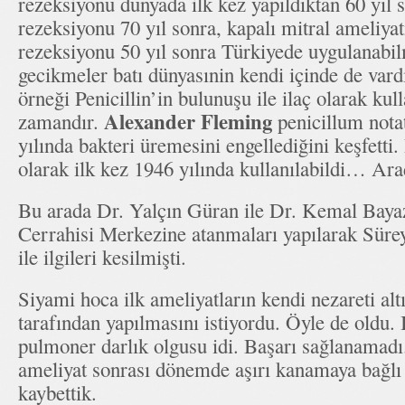
rezeksiyonu dünyada ilk kez yapıldıktan 60 yıl 
rezeksiyonu 70 yıl sonra, kapalı mitral ameliyat
rezeksiyonu 50 yıl sonra Türkiyede uygulanabil
gecikmeler batı dünyasınin kendi içinde de vard
örneği Penicillin’in bulunuşu ile ilaç olarak ku
Alexander Fleming
zamandır.
penicillum nota
yılında bakteri üremesini engellediğini keşfetti. P
olarak ilk kez 1946 yılında kullanılabildi… Ara
Bu arada Dr. Yalçın Güran ile Dr. Kemal Bayaz
Cerrahisi Merkezine atanmaları yapılarak Sür
ile ilgileri kesilmişti.
Siyami hoca ilk ameliyatların kendi nezareti al
tarafından yapılmasını istiyordu. Öyle de oldu.
pulmoner darlık olgusu idi. Başarı sağlanamadı
ameliyat sonrası dönemde aşırı kanamaya bağlı
kaybettik.