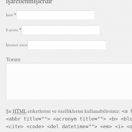
işaretlenmişlerdir
*
İsim
*
E-posta
İnternet sitesi
Yorum
Şu
HTML
etiketlerini ve özelliklerini kullanabilirsiniz:
<a 
<abbr title=""> <acronym title=""> <b> <bl
<cite> <code> <del datetime=""> <em> <i> <