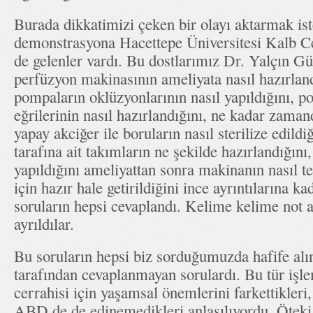
Burada dikkatimizi çeken bir olayı aktarmak ist
demonstrasyona Hacettepe Üniversitesi Kalb 
de gelenler vardı. Bu dostlarımız Dr. Yalçın G
perfüzyon makinasının ameliyata nasıl hazırlandı
pompaların oklüzyonlarının nasıl yapıldığını, 
eğrilerinin nasıl hazırlandığını, ne kadar zaman
yapay akciğer ile boruların nasıl sterilize edild
tarafına ait takımların ne şekilde hazırlandığını
yapıldığını ameliyattan sonra makinanın nasıl t
için hazır hale getirildiğini ince ayrıntılarına k
soruların hepsi cevaplandı. Kelime kelime not a
ayrıldılar.
Bu soruların hepsi biz sorduğumuzda hafife alı
tarafından cevaplanmayan sorulardı. Bu tür işle
cerrahisi için yaşamsal önemlerini farkettikleri,
ABD de de edinemedikleri anlaşılıyordu. Öteki