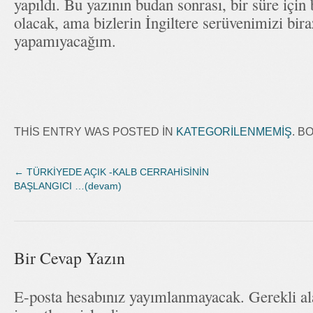
yapıldı. Bu yazının budan sonrası, bir süre için
olacak, ama bizlerin İngiltere serüvenimizi bir
yapamıyacağım.
THIS ENTRY WAS POSTED IN
KATEGORILENMEMIŞ
. 
←
TÜRKİYEDE AÇIK -KALB CERRAHİSİNİN
BAŞLANGICI …(devam)
Bir Cevap Yazın
E-posta hesabınız yayımlanmayacak. Gerekli a