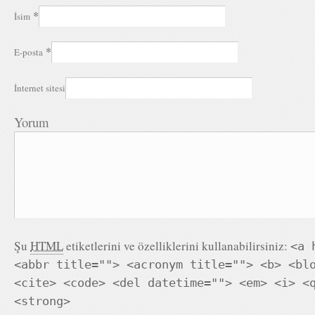
*
İsim
*
E-posta
İnternet sitesi
Yorum
Şu
HTML
etiketlerini ve özelliklerini kullanabilirsiniz:
<a 
<abbr title=""> <acronym title=""> <b> <bl
<cite> <code> <del datetime=""> <em> <i> <
<strong>