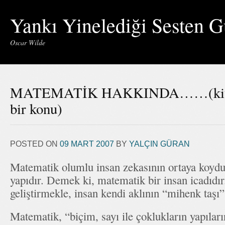
Yankı Yinelediği Sesten G
Oscar Wilde
MATEMATİK HAKKINDA……(kitapl
bir konu)
POSTED ON
09 MART 2007
BY
YALÇIN GÜRAN
Matematik olumlu insan zekasının ortaya koydu
yapıdır. Demek ki, matematik bir insan icadıdı
geliştirmekle, insan kendi aklının “mihenk taşı
Matematik, “biçim, sayı ile çoklukların yapıların