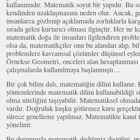
kullanımıdır. Matematik soyut bir yapıdır. Bu so
kendinden uzaklaşmasına neden olur. Ancak, g
insanlarca gözlenip açıklamada zorluklarla karş
sırada gelen kurtarıcı olması ilginçtir. Her ne k
matematik doğa ile insanları ilgilendiren probl
olsa da, matematikçiler onu bu alandan alıp, bil
problemlere kavramsal çözümler düşünsel eylem
Örnekse Geometri, onceleri alan hesaplanması 
çalışmalarda kullanılmaya başlanmıştı…
Bir çok bilim dalı, matematiğin dilini kullanır. 
yöntemlerinde matematik dilini kullanabildiği sü
olma niteliğini taşıyabilir. Matematiksel olmada 
vardır. Doğruluk kuşku götürmez kuru gerçektir
sürece genelleme yapılmaz. Matematikte kanıt 
yönelinir.
Bu durumuyla matematik dediğmiz disiplini, poz