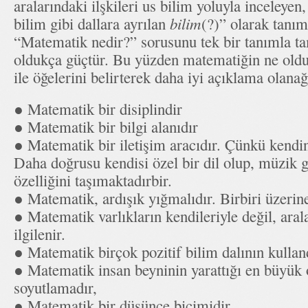
aralarındaki ilşkileri us bilim yoluyla inceleyen, 
bilim gibi dallara ayrılan
bilim
(?)” olarak tanı
“Matematik nedir?” sorusunu tek bir tanımla t
oldukça güçtür. Bu yüzden matematiğin ne oldu
ile öğelerini belirterek daha iyi açıklama olanağı
● Matematik bir disiplindir
● Matematik bir bilgi alanıdır
● Matematik bir iletişim aracıdır. Çünkü kendine
Daha doğrusu kendisi özel bir dil olup, müzik 
özelliğini taşımaktadırbir.
● Matematik, ardışık yığmalıdır. Birbiri üzerin
● Matematik varlıkların kendileriyle değil, arala
ilgilenir.
● Matematik birçok pozitif bilim dalının kullandı
● Matematik insan beyninin yarattığı en büyük o
soyutlamadır,
● Matematik bir düşünce biçimidir.