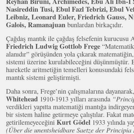
Reyhan Biruni, Archimedes, Ebu Ali İbn-I 
Nasireddin Tusi, Ebul Fazl Tebrizi, Ebul Ve
Leibniz, Leonard Euler, Friedrich Gauss, Ni
Galois, Ramanajuan
bunlardan birkaçıdır.
Çağdaş mantık ile çağdaş felsefenin kurucusu
Friedrich Ludwig Gottlob Frege
“Matematik
alanıdır” görüşünden yola çıkarak matematiğin
sistemi üzerine kurulabileceğini düşünmüştür.
hareketle aritmetiğin temelleri konusundaki felse
mantık sistemi geliştirmişti.
Daha sonra, Frege’nin çalışmalarına dayanarak
Whitehead
1910-1913 yılları arasında
“Princi
verdikleri yapıtta matematiği mantığa indirgeye
bir sistem haline getirmeye çalıştılar. Fakat ma
Kurt Gödel
getirilemeyeceğini
1933 yılında yay
(Über die unentsheidbare Saetze der Principi